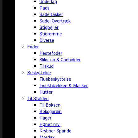
Underlag
Pads
Sadeltasker
Sadel Overtræk
Stigbøjler
Stigremme
Diverse
Foder
Hestefoder
Sliksten & Godbidder
Tilskud
Beskyttelse
Fluebeskyttelse
Insektdækken & Masker
Hutter
Til Stalden
Til Boksen
Boksgardin
Hager
Hønet mv.
Krybber Spande
Mordax