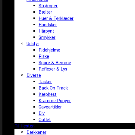
Strømper
Bælter
Huer & Tørklæder
Handsker
Hårpynt
Smykker
Udstyr
Ridehjelme
Piske
Spore & Remme
Reflexer & Lys
Diverse
Tasker
Back On Track
Kæphest
Kramme Ponyer
Gaveartikler
Div
Outlet
Til Hesten
Dækkener