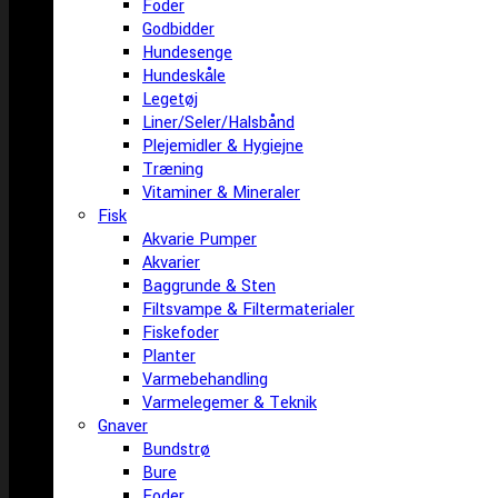
Foder
Godbidder
Hundesenge
Hundeskåle
Legetøj
Liner/Seler/Halsbånd
Plejemidler & Hygiejne
Træning
Vitaminer & Mineraler
Fisk
Akvarie Pumper
Akvarier
Baggrunde & Sten
Filtsvampe & Filtermaterialer
Fiskefoder
Planter
Varmebehandling
Varmelegemer & Teknik
Gnaver
Bundstrø
Bure
Foder