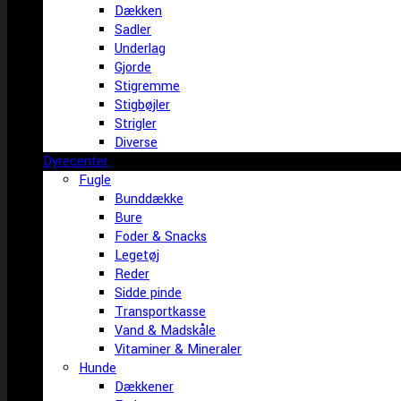
Dækken
Sadler
Underlag
Gjorde
Stigremme
Stigbøjler
Strigler
Diverse
Dyrecenter
Fugle
Bunddække
Bure
Foder & Snacks
Legetøj
Reder
Sidde pinde
Transportkasse
Vand & Madskåle
Vitaminer & Mineraler
Hunde
Dækkener