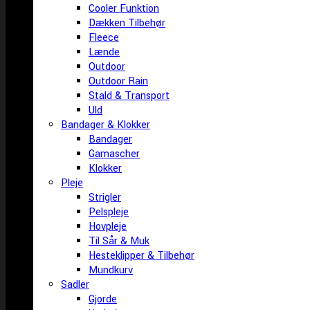
Cooler Funktion
Dækken Tilbehør
Fleece
Lænde
Outdoor
Outdoor Rain
Stald & Transport
Uld
Bandager & Klokker
Bandager
Gamascher
Klokker
Pleje
Strigler
Pelspleje
Hovpleje
Til Sår & Muk
Hesteklipper & Tilbehør
Mundkurv
Sadler
Gjorde