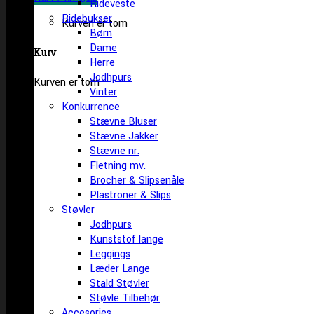
Rideveste
Ridebukser
Kurven er tom
Børn
Dame
Kurv
Herre
Jodhpurs
Kurven er tom
Vinter
Konkurrence
Stævne Bluser
Stævne Jakker
Stævne nr.
Fletning mv.
Brocher & Slipsenåle
Plastroner & Slips
Støvler
Jodhpurs
Kunststof lange
Leggings
Læder Lange
Stald Støvler
Støvle Tilbehør
Accesories