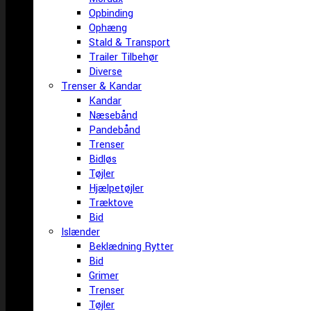
Opbinding
Ophæng
Stald & Transport
Trailer Tilbehør
Diverse
Trenser & Kandar
Kandar
Næsebånd
Pandebånd
Trenser
Bidløs
Tøjler
Hjælpetøjler
Træktove
Bid
Islænder
Beklædning Rytter
Bid
Grimer
Trenser
Tøjler