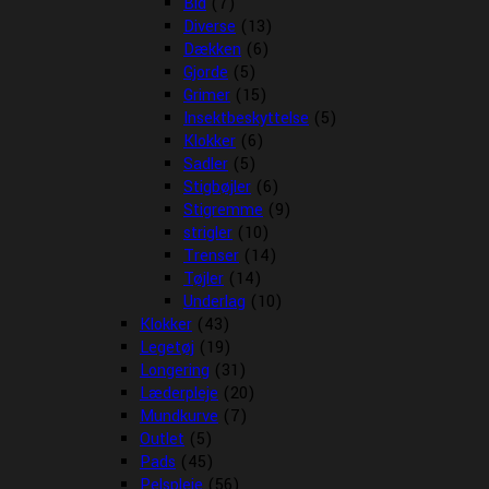
Bid
(7)
Diverse
(13)
Dækken
(6)
Gjorde
(5)
Grimer
(15)
Insektbeskyttelse
(5)
Klokker
(6)
Sadler
(5)
Stigbøjler
(6)
Stigremme
(9)
strigler
(10)
Trenser
(14)
Tøjler
(14)
Underlag
(10)
Klokker
(43)
Legetøj
(19)
Longering
(31)
Læderpleje
(20)
Mundkurve
(7)
Outlet
(5)
Pads
(45)
Pelspleje
(56)