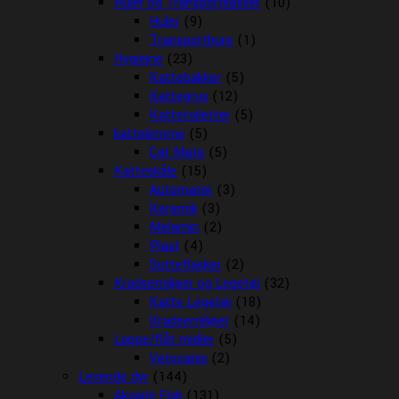
Huler og Transportkasser
(10)
Huler
(9)
Transportbure
(1)
Hygiejne
(23)
Kattebakker
(5)
Kattegrus
(12)
Kattetoiletter
(5)
kattelemme
(5)
Cat Mate
(5)
Katteskåle
(15)
Automater
(3)
Keramik
(3)
Melamin
(2)
Plast
(4)
Sutteflasker
(2)
Kradsemiljøer og Legetøj
(32)
Katte Legetøj
(18)
Kradsemiljøer
(14)
Loppe/flåt midler
(5)
Vetocanis
(2)
Levende dyr
(144)
Akvarie Fisk
(131)