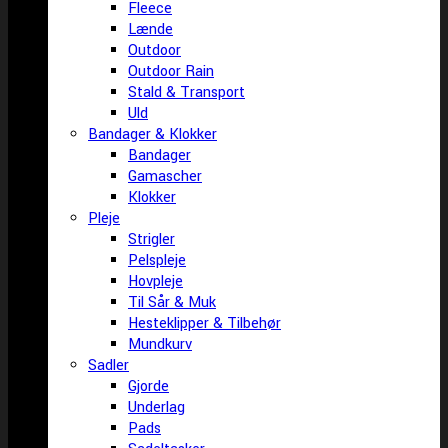
Fleece
Lænde
Outdoor
Outdoor Rain
Stald & Transport
Uld
Bandager & Klokker
Bandager
Gamascher
Klokker
Pleje
Strigler
Pelspleje
Hovpleje
Til Sår & Muk
Hesteklipper & Tilbehør
Mundkurv
Sadler
Gjorde
Underlag
Pads