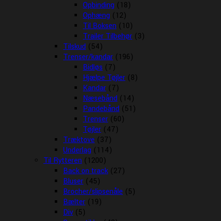
Opbinding
(18)
Ophæng
(12)
Til Boksen
(10)
Trailer Tilbehør
(3)
Tilskud
(54)
Trenser/kandar
(196)
Bidløs
(7)
Hjælpe Tøjler
(8)
Kandar
(7)
Næsebånd
(14)
Pandebånd
(51)
Trenser
(60)
Tøjler
(47)
Træktove
(37)
Underlag
(114)
Til Rytteren
(1200)
Back on track
(27)
Bluser
(45)
Brocher/slipsenåle
(5)
Bælter
(19)
Div
(5)