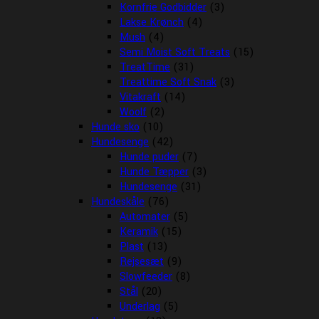
Kornfrie Godbidder
(3)
Lakse Krønch
(4)
Mush
(4)
Semi Moist Soft Treats
(15)
TreatTime
(31)
Treattime Soft Snak
(3)
Vitakraft
(14)
Woolf
(2)
Hunde sko
(10)
Hundesenge
(42)
Hunde puder
(7)
Hunde Tæpper
(3)
Hundesenge
(31)
Hundeskåle
(76)
Automater
(5)
Keramik
(15)
Plast
(13)
Rejsesæt
(9)
Slowfeeder
(8)
Stål
(20)
Underlag
(5)