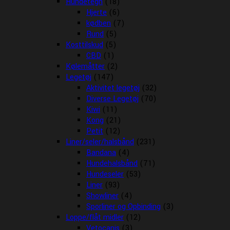
Hundetegn
(18)
Hjerte
(6)
kødben
(7)
Rund
(5)
Kosttilskud
(5)
CBD
(1)
Kølemåtter
(2)
Legetøj
(147)
Aktivitet legetøj
(32)
Diverse Legetøj
(70)
Kiwi
(11)
Kong
(21)
Petit
(12)
Liner/seler/halsbånd
(231)
Bandana
(4)
Hundehalsbånd
(71)
Hundeseler
(53)
Liner
(93)
Showliner
(4)
Sporliner og Opbinding
(3)
Loppe/flåt midler
(12)
Vetocanis
(3)