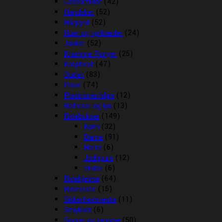
Gaveartikler
(42)
Handsker
(52)
Hårpynt
(52)
Huer og tørklæder
(24)
Jakker
(52)
Kramme Ponyer
(25)
Kæphest
(47)
Outlet
(83)
Piske
(74)
Plastroner/slips
(12)
Reflexer og lys
(13)
Ridebukser
(149)
Børn
(32)
Dame
(91)
Herre
(6)
Jodhpurs
(12)
Vinter
(6)
Ridehjelme
(64)
Rideveste
(15)
Sikkerhedsveste
(11)
Smykker
(6)
Sporer og remme
(50)