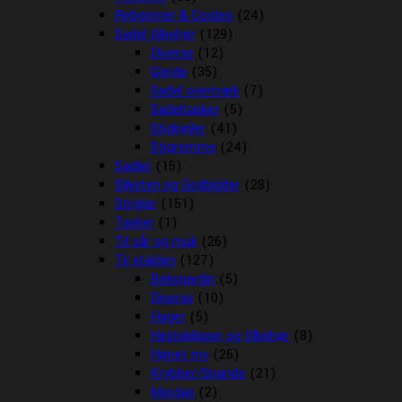
Rebgrimer & Cordeo
(24)
Sadel tilbehør
(129)
Diverse
(12)
Gjorde
(35)
Sadel overtræk
(7)
Sadeltasker
(5)
Stigbøjler
(41)
Stigremme
(24)
Sadler
(15)
Sliksten og Godbidder
(28)
Strigler
(151)
Tasker
(1)
Til sår og muk
(26)
Til stalden
(127)
Boksgardin
(5)
Diverse
(10)
Hager
(5)
Hesteklipper og tilbehør
(8)
Hønet mv
(26)
Krybber/Spande
(21)
Mordax
(2)