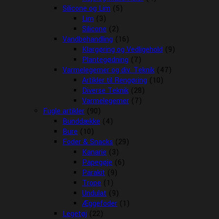
Silicone og Lim
(5)
Lim
(3)
Silicone
(2)
Vandbehandling
(16)
Klargøring og Vedligehold
(9)
Plantegødning
(7)
Varmelegemer og div. Teknik
(47)
Artikler til Rengøring
(10)
Diverse Teknik
(28)
Varmelegemer
(7)
Fugle artikler
(90)
Bunddække
(4)
Bure
(10)
Foder & Snacks
(29)
Kanarie
(3)
Papegøje
(6)
Parakit
(9)
Trope
(1)
Undulat
(9)
Æggefoder
(1)
Legetøj
(22)