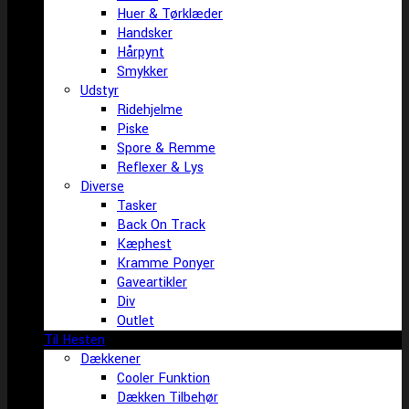
Huer & Tørklæder
Handsker
Hårpynt
Smykker
Udstyr
Ridehjelme
Piske
Spore & Remme
Reflexer & Lys
Diverse
Tasker
Back On Track
Kæphest
Kramme Ponyer
Gaveartikler
Div
Outlet
Til Hesten
Dækkener
Cooler Funktion
Dækken Tilbehør