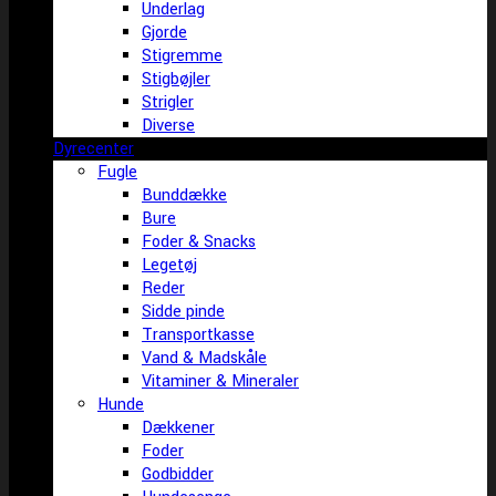
Underlag
Gjorde
Stigremme
Stigbøjler
Strigler
Diverse
Dyrecenter
Fugle
Bunddække
Bure
Foder & Snacks
Legetøj
Reder
Sidde pinde
Transportkasse
Vand & Madskåle
Vitaminer & Mineraler
Hunde
Dækkener
Foder
Godbidder