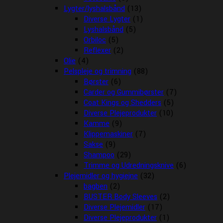
Lygter/lyshalsbånd
(13)
Diverse Lygter
(1)
Lyshalsbånd
(5)
Orbiloc
(5)
Reflexer
(2)
Olie
(4)
Pelspleje og trimning
(88)
Børster
(6)
Carder og Gummibørster
(7)
Coat Kings og Shedders
(5)
Diverse Plejeprodukter
(10)
Kamme
(9)
Klippemaskiner
(7)
Sakse
(9)
Shampoo
(29)
Trimme og Udredningsknive
(6)
Plejemidler og hygiejne
(32)
bagben
(2)
BUSTER Body Sleeves
(2)
Diverse Plejemidler
(17)
Diverse Plejeprodukter
(1)