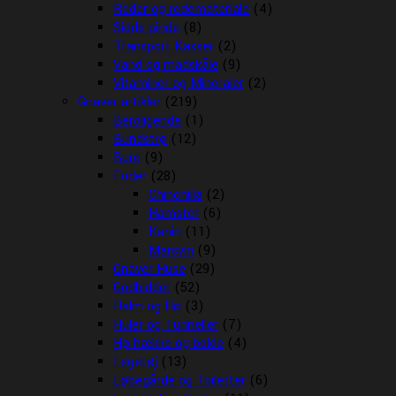
Reder og redemateriale
(4)
Sidde pinde
(8)
Transport Kasser
(2)
Vand og madskåle
(9)
Vitaminer og Mineraler
(2)
Gnaver artikler
(219)
Beroligende
(1)
Bundstrø
(12)
Bure
(9)
Foder
(28)
Chinchilla
(2)
Hamster
(6)
Kanin
(11)
Marsvin
(9)
Gnaver Huse
(29)
Godbidder
(52)
Halm og Hø
(3)
Huler og Tunneller
(7)
Hø hække og bolde
(4)
Legetøj
(13)
Løbegårde og Toiletter
(6)