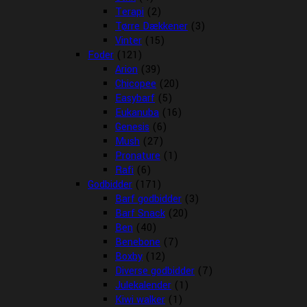
Terapi
(2)
Tørre Dækkener
(3)
Vinter
(15)
Foder
(121)
Arion
(39)
Chicopee
(20)
Easybarf
(5)
Eukanuba
(16)
Genesis
(6)
Mush
(27)
Pronature
(1)
Rafi
(6)
Godbidder
(171)
Barf godbidder
(3)
Barf Snack
(20)
Ben
(40)
Benebone
(7)
Boxby
(12)
Diverse godbidder
(7)
Julekalender
(1)
Kiwi walker
(1)