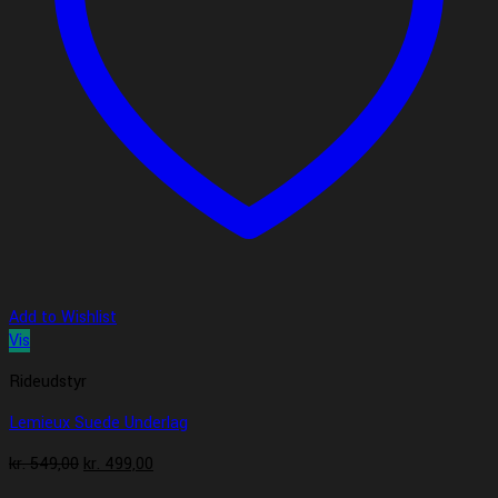
Add to Wishlist
Vis
Rideudstyr
Lemieux Suede Underlag
Den
Den
kr.
549,00
kr.
499,00
oprindelige
aktuelle