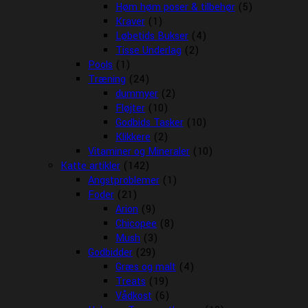
Høm høm poser & tilbehør
(5)
Kraver
(1)
Løbetids Bukser
(4)
Tisse Underlag
(2)
Pools
(1)
Træning
(24)
dummyer
(2)
Fløjter
(10)
Godbids Tasker
(10)
Klikkere
(2)
Vitaminer og Mineraler
(10)
Katte artikler
(142)
Angstproblemer
(1)
Foder
(21)
Arion
(9)
Chicopee
(8)
Mush
(3)
Godbidder
(29)
Græs og malt
(4)
Treats
(19)
Vådkost
(6)