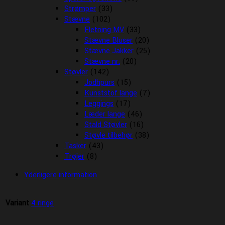
Strømper
(33)
Stævne
(102)
Fletning MV
(33)
Stævne Bluser
(20)
Stævne Jakker
(25)
Stævne nr.
(20)
Støvler
(142)
Jodhpurs
(15)
Kunststof lange
(7)
Leggings
(17)
Læder lange
(46)
Stald Støvler
(16)
Støvle tilbehør
(38)
Tasker
(43)
Trøjer
(8)
Yderligere information
Variant
4 ringe