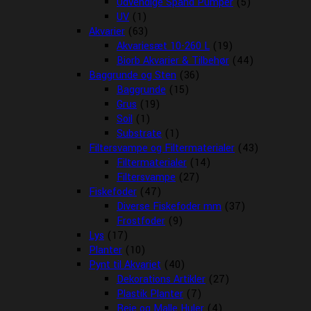
Udvendige Spand Pumper
(5)
UV
(1)
Akvarier
(63)
Akvariesæt 10-260 L
(19)
Biorb Akvarier & Tilbehør
(44)
Baggrunde og Sten
(36)
Baggrunde
(15)
Grus
(19)
Soil
(1)
Substrate
(1)
Filtersvampe og Filtermaterialer
(43)
Filtermaterialer
(14)
Filtersvampe
(27)
Fiskefoder
(47)
Diverse Fiskefoder mm
(37)
Frostfoder
(9)
Lys
(17)
Planter
(10)
Pynt til Akvariet
(40)
Dekorations Artikler
(27)
Plastik Planter
(7)
Reje og Malle Huler
(4)