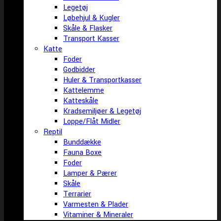
Legetøj
Løbehjul & Kugler
Skåle & Flasker
Transport Kasser
Katte
Foder
Godbidder
Huler & Transportkasser
Kattelemme
Katteskåle
Kradsemiljøer & Legetøj
Loppe/Flåt Midler
Reptil
Bunddække
Fauna Boxe
Foder
Lamper & Pærer
Skåle
Terrarier
Varmesten & Plader
Vitaminer & Mineraler