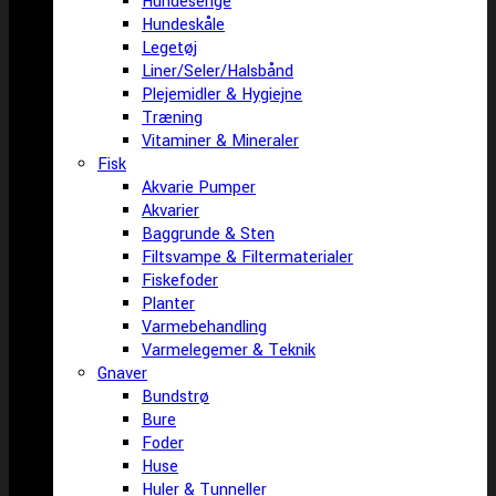
Hundesenge
Hundeskåle
Legetøj
Liner/Seler/Halsbånd
Plejemidler & Hygiejne
Træning
Vitaminer & Mineraler
Fisk
Akvarie Pumper
Akvarier
Baggrunde & Sten
Filtsvampe & Filtermaterialer
Fiskefoder
Planter
Varmebehandling
Varmelegemer & Teknik
Gnaver
Bundstrø
Bure
Foder
Huse
Huler & Tunneller