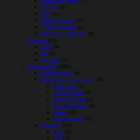
Løbehjul og Kugler
(11)
Pelspleje
(5)
Seler
(4)
Skåle og Flasker
(20)
Transport Kasser
(5)
Vitaminer og Mineraler
(9)
Havedam
(10)
Foder
(6)
Net
(2)
Vandpleje
(2)
Hunde artikler
(1089)
Angstproblemer
(6)
Biludstyr og transportbure
(49)
Cykel Kurve
(2)
Diverse til bilen
(8)
Sikkerheds seler
(6)
Sædebeskyttelse
(6)
Tasker
(12)
Transportbure
(15)
Dækkener
(27)
Regn
(3)
Strik
(4)