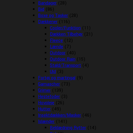
Bandager
(28)
Bid
(86)
Boxe og Tasker
(28)
Dækkener
(116)
Cooler/Funktion
(11)
Dækken Tilbehør
(21)
Fleece
(12)
Lænde
(7)
Outdoor
(40)
Outdoor Rain
(15)
Stald/Transport
(4)
Uld
(3)
Fortøj og martingal
(9)
Gamascher
(73)
Grimer
(139)
Hestefoder
(3)
Hovpleje
(26)
Hutter
(49)
Insektdækken/Masker
(46)
Islænder
(141)
Beklædning Rytter
(14)