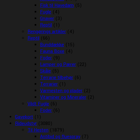
Fisk til Havedam
(5)
Fugle
(4)
Gnaver
(3)
Reptil
(1)
Rengørings artikler
(4)
Reptil
(66)
Bunddække
(15)
Fauna Boxe
(4)
Foder
(9)
Lamper og Pærer
(22)
Skåle
(5)
Terrarie tilbehør
(6)
Terrarier
(1)
Varmesten og plader
(2)
Vitaminer og Mineraler
(2)
Vildt Fugle
(6)
Foder
(6)
Gavekort
(1)
Rideudstyr
(3080)
Til Hesten
(1879)
Antibid og fluespray
(7)