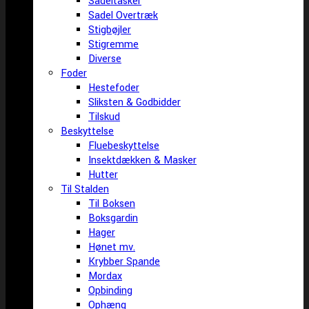
Sadeltasker
Sadel Overtræk
Stigbøjler
Stigremme
Diverse
Foder
Hestefoder
Sliksten & Godbidder
Tilskud
Beskyttelse
Fluebeskyttelse
Insektdækken & Masker
Hutter
Til Stalden
Til Boksen
Boksgardin
Hager
Hønet mv.
Krybber Spande
Mordax
Opbinding
Ophæng