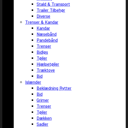
Stald & Transport
Trailer Tilbehør
Diverse
Trenser & Kandar
Kandar
Næsebånd
Pandebånd
Trenser
Bidløs
Tøjler
Hjælpetøjler
Træktove
Bid
Islænder
Beklædning Rytter
Bid
Grimer
Trenser
Tøjler
Dækken
Sadler