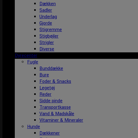
Dækken
Sadler
Underlag
Gjorde
Stigremme
Stigbøjler
Strigler
Diverse
Dyrecenter
Fugle
Bunddække
Bure
Foder & Snacks
Legetøj
Reder
Sidde pinde
Transportkasse
Vand & Madskåle
Vitaminer & Mineraler
Hunde
Dækkener