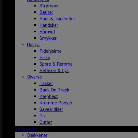
Strømper
Bælter
Huer & Tørklæder
Handsker
Hårpynt
Smykker
Udstyr
Ridehjelme
Piske
Spore & Remme
Reflexer & Lys
Diverse
Tasker
Back On Track
Kæphest
Kramme Ponyer
Gaveartikler
Div
Outlet
Til Hesten
Dækkener