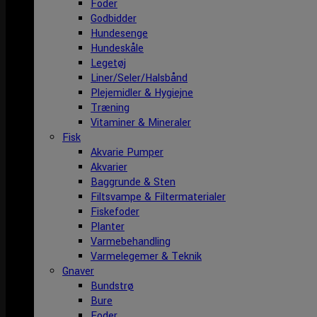
Foder
Godbidder
Hundesenge
Hundeskåle
Legetøj
Liner/Seler/Halsbånd
Plejemidler & Hygiejne
Træning
Vitaminer & Mineraler
Fisk
Akvarie Pumper
Akvarier
Baggrunde & Sten
Filtsvampe & Filtermaterialer
Fiskefoder
Planter
Varmebehandling
Varmelegemer & Teknik
Gnaver
Bundstrø
Bure
Foder