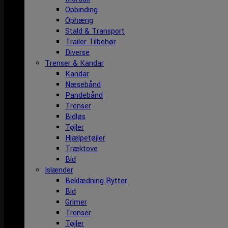
Opbinding
Ophæng
Stald & Transport
Trailer Tilbehør
Diverse
Trenser & Kandar
Kandar
Næsebånd
Pandebånd
Trenser
Bidløs
Tøjler
Hjælpetøjler
Træktove
Bid
Islænder
Beklædning Rytter
Bid
Grimer
Trenser
Tøjler