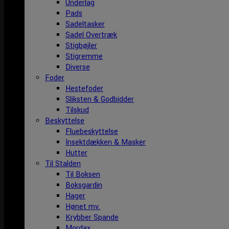
Underlag
Pads
Sadeltasker
Sadel Overtræk
Stigbøjler
Stigremme
Diverse
Foder
Hestefoder
Sliksten & Godbidder
Tilskud
Beskyttelse
Fluebeskyttelse
Insektdækken & Masker
Hutter
Til Stalden
Til Boksen
Boksgardin
Hager
Hønet mv.
Krybber Spande
Mordax