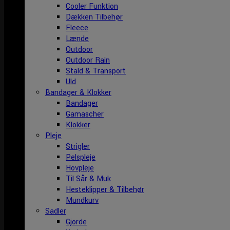
Cooler Funktion
Dækken Tilbehør
Fleece
Lænde
Outdoor
Outdoor Rain
Stald & Transport
Uld
Bandager & Klokker
Bandager
Gamascher
Klokker
Pleje
Strigler
Pelspleje
Hovpleje
Til Sår & Muk
Hesteklipper & Tilbehør
Mundkurv
Sadler
Gjorde