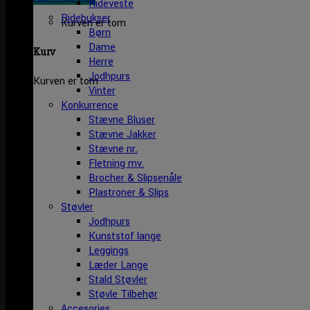
Rideveste
Ridebukser
Kurven er tom
Børn
Dame
Kurv
Herre
Jodhpurs
Kurven er tom
Vinter
Konkurrence
Stævne Bluser
Stævne Jakker
Stævne nr.
Fletning mv.
Brocher & Slipsenåle
Plastroner & Slips
Støvler
Jodhpurs
Kunststof lange
Leggings
Læder Lange
Stald Støvler
Støvle Tilbehør
Accesories