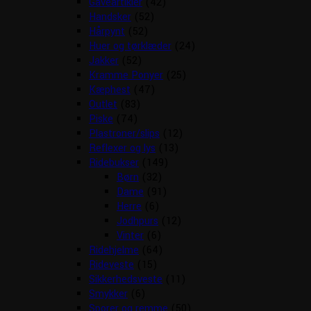
Gaveartikler
(42)
Handsker
(52)
Hårpynt
(52)
Huer og tørklæder
(24)
Jakker
(52)
Kramme Ponyer
(25)
Kæphest
(47)
Outlet
(83)
Piske
(74)
Plastroner/slips
(12)
Reflexer og lys
(13)
Ridebukser
(149)
Børn
(32)
Dame
(91)
Herre
(6)
Jodhpurs
(12)
Vinter
(6)
Ridehjelme
(64)
Rideveste
(15)
Sikkerhedsveste
(11)
Smykker
(6)
Sporer og remme
(50)