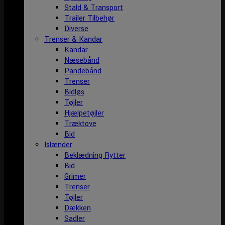
Stald & Transport
Trailer Tilbehør
Diverse
Trenser & Kandar
Kandar
Næsebånd
Pandebånd
Trenser
Bidløs
Tøjler
Hjælpetøjler
Træktove
Bid
Islænder
Beklædning Rytter
Bid
Grimer
Trenser
Tøjler
Dækken
Sadler