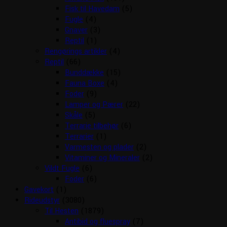
Fisk til Havedam
(5)
Fugle
(4)
Gnaver
(3)
Reptil
(1)
Rengørings artikler
(4)
Reptil
(66)
Bunddække
(15)
Fauna Boxe
(4)
Foder
(9)
Lamper og Pærer
(22)
Skåle
(5)
Terrarie tilbehør
(6)
Terrarier
(1)
Varmesten og plader
(2)
Vitaminer og Mineraler
(2)
Vildt Fugle
(6)
Foder
(6)
Gavekort
(1)
Rideudstyr
(3080)
Til Hesten
(1879)
Antibid og fluespray
(7)