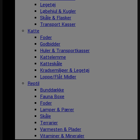
Legetøj
Løbehjul & Kugler
Skåle & Flasker
Transport Kasser
Katte
Foder
Godbidder
Huler & Transportkasser
Kattelemme
Katteskåle
Kradsemiljøer & Legetøj
Loppe/Flåt Midler
Reptil
Bunddække
Fauna Boxe
Foder
Lamper & Pærer
Skåle
Terrarier
Varmesten & Plader
Vitaminer & Mineraler