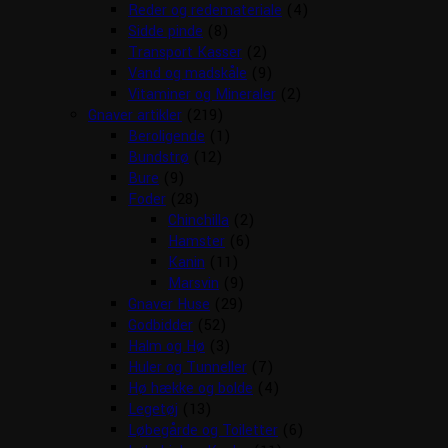
Reder og redemateriale
(4)
Sidde pinde
(8)
Transport Kasser
(2)
Vand og madskåle
(9)
Vitaminer og Mineraler
(2)
Gnaver artikler
(219)
Beroligende
(1)
Bundstrø
(12)
Bure
(9)
Foder
(28)
Chinchilla
(2)
Hamster
(6)
Kanin
(11)
Marsvin
(9)
Gnaver Huse
(29)
Godbidder
(52)
Halm og Hø
(3)
Huler og Tunneller
(7)
Hø hække og bolde
(4)
Legetøj
(13)
Løbegårde og Toiletter
(6)