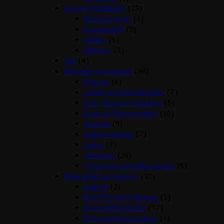
Lygter/lyshalsbånd
(13)
Diverse Lygter
(1)
Lyshalsbånd
(5)
Orbiloc
(5)
Reflexer
(2)
Olie
(4)
Pelspleje og trimning
(88)
Børster
(6)
Carder og Gummibørster
(7)
Coat Kings og Shedders
(5)
Diverse Plejeprodukter
(10)
Kamme
(9)
Klippemaskiner
(7)
Sakse
(9)
Shampoo
(29)
Trimme og Udredningsknive
(6)
Plejemidler og hygiejne
(32)
bagben
(2)
BUSTER Body Sleeves
(2)
Diverse Plejemidler
(17)
Diverse Plejeprodukter
(1)