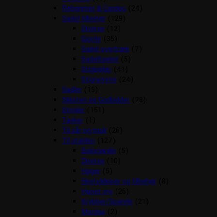
Rebgrimer & Cordeo
(24)
Sadel tilbehør
(129)
Diverse
(12)
Gjorde
(35)
Sadel overtræk
(7)
Sadeltasker
(5)
Stigbøjler
(41)
Stigremme
(24)
Sadler
(15)
Sliksten og Godbidder
(28)
Strigler
(151)
Tasker
(1)
Til sår og muk
(26)
Til stalden
(127)
Boksgardin
(5)
Diverse
(10)
Hager
(5)
Hesteklipper og tilbehør
(8)
Hønet mv
(26)
Krybber/Spande
(21)
Mordax
(2)