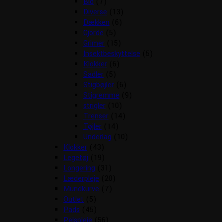
Bid
(7)
Diverse
(13)
Dækken
(6)
Gjorde
(5)
Grimer
(15)
Insektbeskyttelse
(5)
Klokker
(6)
Sadler
(5)
Stigbøjler
(6)
Stigremme
(9)
strigler
(10)
Trenser
(14)
Tøjler
(14)
Underlag
(10)
Klokker
(43)
Legetøj
(19)
Longering
(31)
Læderpleje
(20)
Mundkurve
(7)
Outlet
(5)
Pads
(45)
Pelspleje
(56)