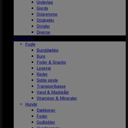
Underlag
Gjorde
Stigremme
Stigbøjler
Strigler
Diverse
Dyrecenter
Fugle
Bunddække
Bure
Foder & Snacks
Legetøj
Reder
Sidde pinde
Transportkasse
Vand & Madskåle
Vitaminer & Mineraler
Hunde
Dækkener
Foder
Godbidder