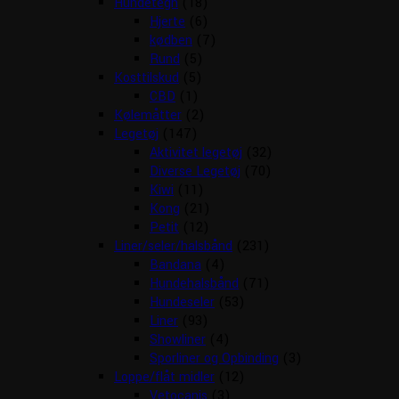
Hundetegn
(18)
Hjerte
(6)
kødben
(7)
Rund
(5)
Kosttilskud
(5)
CBD
(1)
Kølemåtter
(2)
Legetøj
(147)
Aktivitet legetøj
(32)
Diverse Legetøj
(70)
Kiwi
(11)
Kong
(21)
Petit
(12)
Liner/seler/halsbånd
(231)
Bandana
(4)
Hundehalsbånd
(71)
Hundeseler
(53)
Liner
(93)
Showliner
(4)
Sporliner og Opbinding
(3)
Loppe/flåt midler
(12)
Vetocanis
(3)