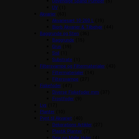
Udvendige Spand Pumper
(5)
UV
(1)
Akvarier
(63)
Akvariesæt 10-260 L
(19)
Biorb Akvarier & Tilbehør
(44)
Baggrunde og Sten
(36)
Baggrunde
(15)
Grus
(19)
Soil
(1)
Substrate
(1)
Filtersvampe og Filtermaterialer
(43)
Filtermaterialer
(14)
Filtersvampe
(27)
Fiskefoder
(47)
Diverse Fiskefoder mm
(37)
Frostfoder
(9)
Lys
(17)
Planter
(10)
Pynt til Akvariet
(40)
Dekorations Artikler
(27)
Plastik Planter
(7)
Reje og Malle Huler
(4)