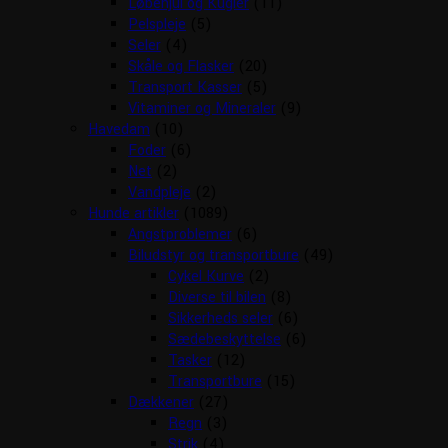
Løbehjul og Kugler
(11)
Pelspleje
(5)
Seler
(4)
Skåle og Flasker
(20)
Transport Kasser
(5)
Vitaminer og Mineraler
(9)
Havedam
(10)
Foder
(6)
Net
(2)
Vandpleje
(2)
Hunde artikler
(1089)
Angstproblemer
(6)
Biludstyr og transportbure
(49)
Cykel Kurve
(2)
Diverse til bilen
(8)
Sikkerheds seler
(6)
Sædebeskyttelse
(6)
Tasker
(12)
Transportbure
(15)
Dækkener
(27)
Regn
(3)
Strik
(4)