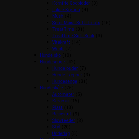
Kornfrie Godbidder
(3)
Lakse Krønch
(4)
Mush
(4)
Semi Moist Soft Treats
(15)
TreatTime
(31)
Treattime Soft Snak
(3)
Vitakraft
(14)
Woolf
(2)
Hunde sko
(10)
Hundesenge
(42)
Hunde puder
(7)
Hunde Tæpper
(3)
Hundesenge
(31)
Hundeskåle
(76)
Automater
(5)
Keramik
(15)
Plast
(13)
Rejsesæt
(9)
Slowfeeder
(8)
Stål
(20)
Underlag
(5)