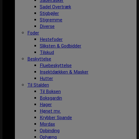
Sadeltasker
Sadel Overtræk
Stigbøjler
Stigremme
Diverse
Foder
Hestefoder
Sliksten & Godbidder
Tilskud
Beskyttelse
Fluebeskyttelse
Insektdækken & Masker
Hutter
Til Stalden
Til Boksen
Boksgardin
Hager
Hønet mv.
Krybber Spande
Mordax
Opbinding
Ophæng