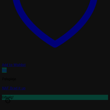
Add to Wishlist
Vis
Pelspleje
NAF Brad it up
Udsalg!
cookie