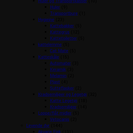
Huler og Transportkasser
(10)
Huler
(9)
Transportbure
(1)
Hygiejne
(23)
Kattebakker
(5)
Kattegrus
(12)
Kattetoiletter
(5)
kattelemme
(5)
Cat Mate
(5)
Katteskåle
(15)
Automater
(3)
Keramik
(3)
Melamin
(2)
Plast
(4)
Sutteflasker
(2)
Kradsemiljøer og Legetøj
(32)
Katte Legetøj
(18)
Kradsemiljøer
(14)
Loppe/flåt midler
(5)
Vetocanis
(2)
Levende dyr
(144)
Akvarie Fisk
(131)