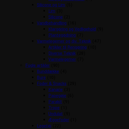
Silicone og Lim
(5)
Lim
(3)
Silicone
(2)
Vandbehandling
(16)
Klargøring og Vedligehold
(9)
Plantegødning
(7)
Varmelegemer og div. Teknik
(47)
Artikler til Rengøring
(10)
Diverse Teknik
(28)
Varmelegemer
(7)
Fugle artikler
(90)
Bunddække
(4)
Bure
(10)
Foder & Snacks
(29)
Kanarie
(3)
Papegøje
(6)
Parakit
(9)
Trope
(1)
Undulat
(9)
Æggefoder
(1)
Legetøj
(22)