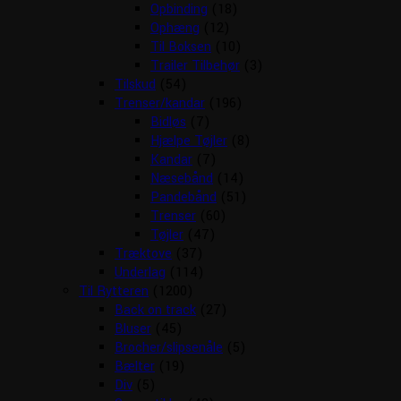
Opbinding
(18)
Ophæng
(12)
Til Boksen
(10)
Trailer Tilbehør
(3)
Tilskud
(54)
Trenser/kandar
(196)
Bidløs
(7)
Hjælpe Tøjler
(8)
Kandar
(7)
Næsebånd
(14)
Pandebånd
(51)
Trenser
(60)
Tøjler
(47)
Træktove
(37)
Underlag
(114)
Til Rytteren
(1200)
Back on track
(27)
Bluser
(45)
Brocher/slipsenåle
(5)
Bælter
(19)
Div
(5)