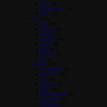
Terapi
(2)
Tørre Dækkener
(3)
Vinter
(15)
Foder
(121)
Arion
(39)
Chicopee
(20)
Easybarf
(5)
Eukanuba
(16)
Genesis
(6)
Mush
(27)
Pronature
(1)
Rafi
(6)
Godbidder
(171)
Barf godbidder
(3)
Barf Snack
(20)
Ben
(40)
Benebone
(7)
Boxby
(12)
Diverse godbidder
(7)
Julekalender
(1)
Kiwi walker
(1)