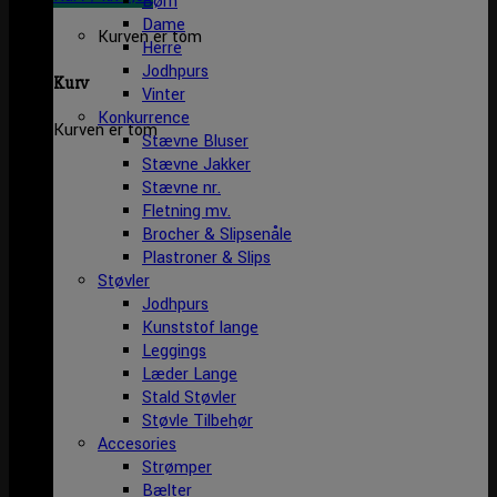
Børn
Dame
Kurven er tom
Herre
Jodhpurs
Kurv
Vinter
Konkurrence
Kurven er tom
Stævne Bluser
Stævne Jakker
Stævne nr.
Fletning mv.
Brocher & Slipsenåle
Plastroner & Slips
Støvler
Jodhpurs
Kunststof lange
Leggings
Læder Lange
Stald Støvler
Støvle Tilbehør
Accesories
Strømper
Bælter