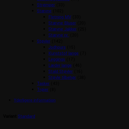
Strømper
(33)
Stævne
(102)
Fletning MV
(33)
Stævne Bluser
(20)
Stævne Jakker
(25)
Stævne nr.
(20)
Støvler
(142)
Jodhpurs
(15)
Kunststof lange
(7)
Leggings
(17)
Læder lange
(46)
Stald Støvler
(16)
Støvle tilbehør
(38)
Tasker
(43)
Trøjer
(8)
Yderligere information
Variant
Standard