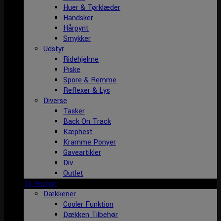
Huer & Tørklæder
Handsker
Hårpynt
Smykker
Udstyr
Ridehjelme
Piske
Spore & Remme
Reflexer & Lys
Diverse
Tasker
Back On Track
Kæphest
Kramme Ponyer
Gaveartikler
Div
Outlet
Til Hesten
Dækkener
Cooler Funktion
Dækken Tilbehør