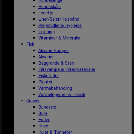
Hundesenge
Hundeskåle
Legetøj
Liner/Seler/Halsbånd
Plejemidler & Hygiejne
Træning
Vitaminer & Mineraler
Fisk
Akvarie Pumper
Akvarier
Baggrunde & Sten
Filtsvampe & Filtermaterialer
Fiskefoder
Planter
Varmebehandling
Varmelegemer & Teknik
Gnaver
Bundstrø
Bure
Foder
Huse
Huler & Tunneller