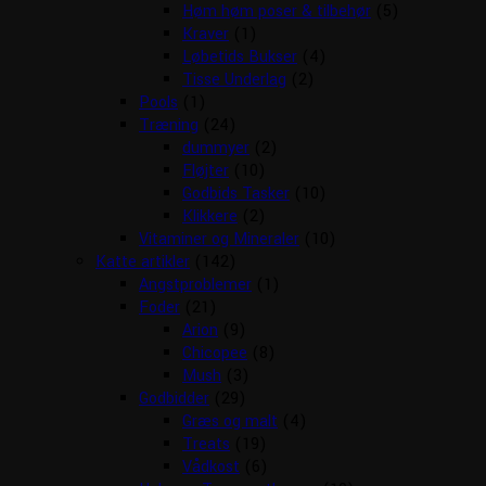
Høm høm poser & tilbehør
(5)
Kraver
(1)
Løbetids Bukser
(4)
Tisse Underlag
(2)
Pools
(1)
Træning
(24)
dummyer
(2)
Fløjter
(10)
Godbids Tasker
(10)
Klikkere
(2)
Vitaminer og Mineraler
(10)
Katte artikler
(142)
Angstproblemer
(1)
Foder
(21)
Arion
(9)
Chicopee
(8)
Mush
(3)
Godbidder
(29)
Græs og malt
(4)
Treats
(19)
Vådkost
(6)