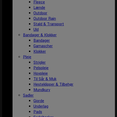
Fleece
Lænde
Outdoor
Outdoor Rain
Stald & Transport
Uld
Bandager & Klokker
Bandager
Gamascher
Klokker
Pleje
Strigler
Pelspleje
Hovpleje
Til Sår & Muk
Hesteklipper & Tilbehør
Mundkurv
Sadler
Gjorde
Underlag
Pads