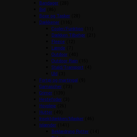
Bandager
(28)
Bid
(86)
Boxe og Tasker
(28)
Dækkener
(116)
Cooler/Funktion
(11)
Dækken Tilbehør
(21)
Fleece
(12)
Lænde
(7)
Outdoor
(40)
Outdoor Rain
(15)
Stald/Transport
(4)
Uld
(3)
Fortøj og martingal
(9)
Gamascher
(73)
Grimer
(139)
Hestefoder
(3)
Hovpleje
(26)
Hutter
(49)
Insektdækken/Masker
(46)
Islænder
(141)
Beklædning Rytter
(14)