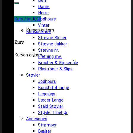
Børn
efter:
Dame
Herre
Kurv /
kr.
0,00
Jodhpurs
Vinter
Kurven er tom
Konkurrence
Stævne Bluser
Kurv
Stævne Jakker
Stævne nr.
Kurven er tom
Fletning mv.
Brocher & Slipsenåle
Plastroner & Slips
Støvler
Jodhpurs
Kunststof lange
Leggings
Læder Lange
Stald Støvler
Støvle Tilbehør
Accesories
Strømper
Bælter