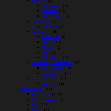
Hygiejne
(23)
Kattebakker
(5)
Kattegrus
(12)
Kattetoiletter
(5)
kattelemme
(5)
Cat Mate
(5)
Katteskåle
(15)
Automater
(3)
Keramik
(3)
Melamin
(2)
Plast
(4)
Sutteflasker
(2)
Kradsemiljøer og Legetøj
(32)
Katte Legetøj
(18)
Kradsemiljøer
(14)
Loppe/flåt midler
(4)
Vetocanis
(1)
Levende dyr
(144)
Akvarie Fisk
(131)
Fisk til Havedam
(5)
Fugle
(4)
Gnaver
(3)