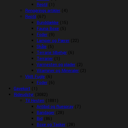
Reptil
(1)
Rengørings artikler
(4)
Reptil
(67)
Bunddække
(15)
Fauna Boxe
(5)
Foder
(9)
Lamper og Pærer
(22)
Skåle
(5)
Terrarie tilbehør
(6)
Terrarier
(1)
Varmesten og plader
(2)
Vitaminer og Mineraler
(2)
Vildt Fugle
(6)
Foder
(6)
Gavekort
(1)
Rideudstyr
(3082)
Til Hesten
(1881)
Antibid og fluespray
(7)
Bandager
(28)
Bid
(86)
Boxe og Tasker
(28)