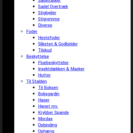
Sadeltasker
Sadel Overtræk
Stigbøjler
Stigremme
Diverse
Foder
Hestefoder
Sliksten & Godbidder
Tilskud
Beskyttelse
Fluebeskyttelse
Insektdækken & Masker
Hutter
Til Stalden
Til Boksen
Boksgardin
Hager
Hønet mv.
Krybber Spande
Mordax
Opbinding
Ophæng