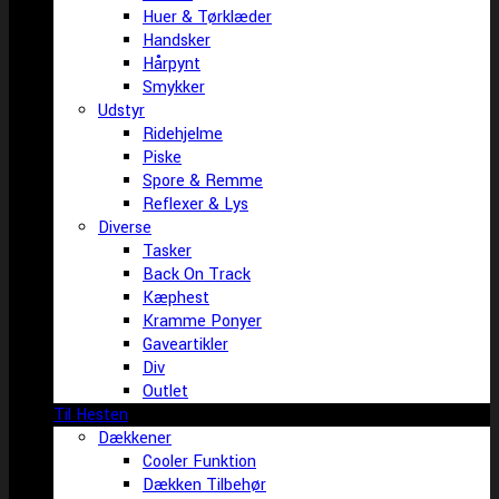
Huer & Tørklæder
Handsker
Hårpynt
Smykker
Udstyr
Ridehjelme
Piske
Spore & Remme
Reflexer & Lys
Diverse
Tasker
Back On Track
Kæphest
Kramme Ponyer
Gaveartikler
Div
Outlet
Til Hesten
Dækkener
Cooler Funktion
Dækken Tilbehør