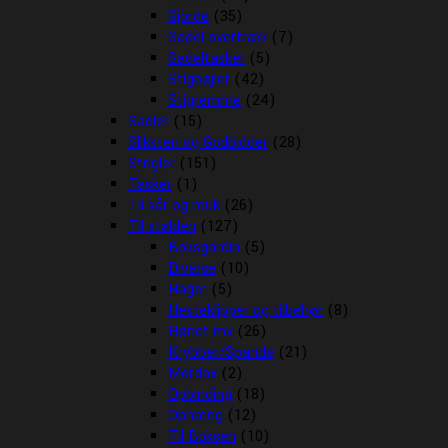
Gjorde
(35)
Sadel overtræk
(7)
Sadeltasker
(5)
Stigbøjler
(42)
Stigremme
(24)
Sadler
(15)
Sliksten og Godbidder
(28)
Strigler
(151)
Tasker
(1)
Til sår og muk
(26)
Til stalden
(127)
Boksgardin
(5)
Diverse
(10)
Hager
(5)
Hesteklipper og tilbehør
(8)
Hønet mv
(26)
Krybber/Spande
(21)
Mordax
(2)
Opbinding
(18)
Ophæng
(12)
Til Boksen
(10)