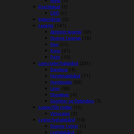
Rund
(5)
Kosttilskud
(5)
CBD
(1)
Kølemåtter
(2)
Legetøj
(147)
Aktivitet legetøj
(32)
Diverse Legetøj
(70)
Kiwi
(11)
Kong
(21)
Petit
(12)
Liner/seler/halsbånd
(231)
Bandana
(4)
Hundehalsbånd
(71)
Hundeseler
(53)
Liner
(93)
Showliner
(4)
Sporliner og Opbinding
(3)
Loppe/flåt midler
(11)
Vetocanis
(2)
Lygter/lyshalsbånd
(13)
Diverse Lygter
(1)
Lyshalsbånd
(5)