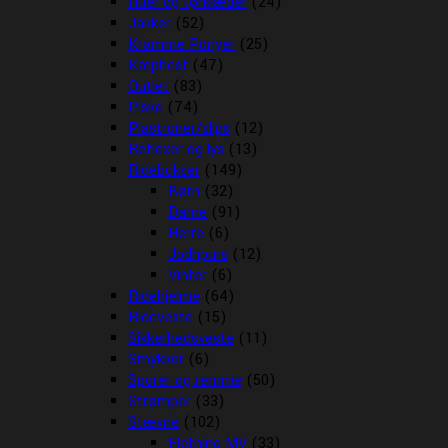
Huer og tørklæder
(24)
Jakker
(52)
Kramme Ponyer
(25)
Kæphest
(47)
Outlet
(83)
Piske
(74)
Plastroner/slips
(12)
Reflexer og lys
(13)
Ridebukser
(149)
Børn
(32)
Dame
(91)
Herre
(6)
Jodhpurs
(12)
Vinter
(6)
Ridehjelme
(64)
Rideveste
(15)
Sikkerhedsveste
(11)
Smykker
(6)
Sporer og remme
(50)
Strømper
(33)
Stævne
(102)
Fletning MV
(33)