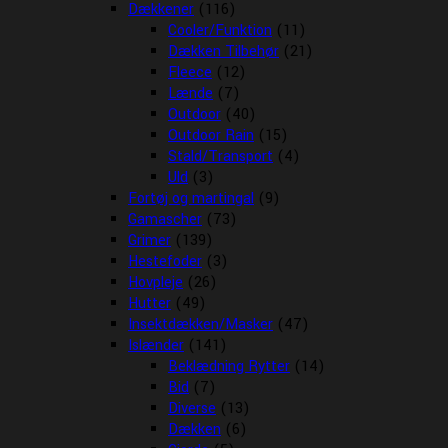
Dækkener
(116)
Cooler/Funktion
(11)
Dækken Tilbehør
(21)
Fleece
(12)
Lænde
(7)
Outdoor
(40)
Outdoor Rain
(15)
Stald/Transport
(4)
Uld
(3)
Fortøj og martingal
(9)
Gamascher
(73)
Grimer
(139)
Hestefoder
(3)
Hovpleje
(26)
Hutter
(49)
Insektdækken/Masker
(47)
Islænder
(141)
Beklædning Rytter
(14)
Bid
(7)
Diverse
(13)
Dækken
(6)