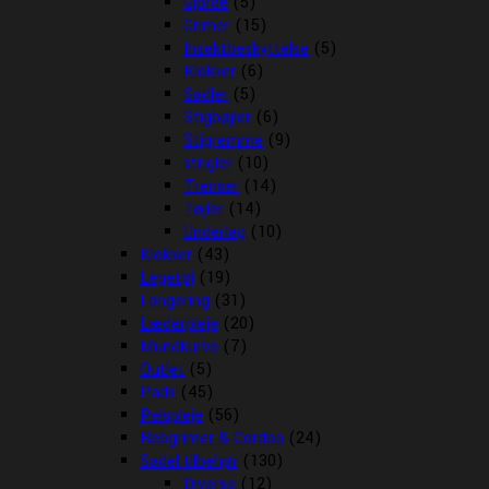
Gjorde
(5)
Grimer
(15)
Insektbeskyttelse
(5)
Klokker
(6)
Sadler
(5)
Stigbøjler
(6)
Stigremme
(9)
strigler
(10)
Trenser
(14)
Tøjler
(14)
Underlag
(10)
Klokker
(43)
Legetøj
(19)
Longering
(31)
Læderpleje
(20)
Mundkurve
(7)
Outlet
(5)
Pads
(45)
Pelspleje
(56)
Rebgrimer & Cordeo
(24)
Sadel tilbehør
(130)
Diverse
(12)