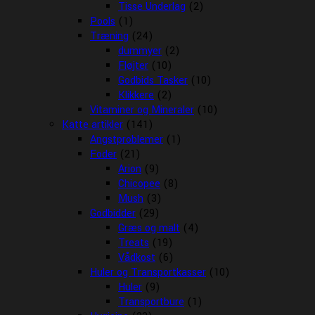
Tisse Underlag
(2)
Pools
(1)
Træning
(24)
dummyer
(2)
Fløjter
(10)
Godbids Tasker
(10)
Klikkere
(2)
Vitaminer og Mineraler
(10)
Katte artikler
(141)
Angstproblemer
(1)
Foder
(21)
Arion
(9)
Chicopee
(8)
Mush
(3)
Godbidder
(29)
Græs og malt
(4)
Treats
(19)
Vådkost
(6)
Huler og Transportkasser
(10)
Huler
(9)
Transportbure
(1)