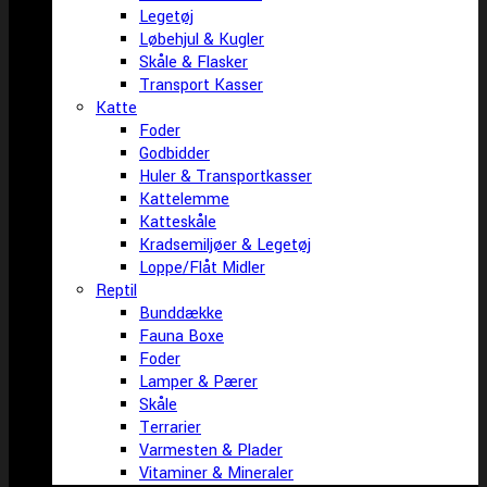
Legetøj
Løbehjul & Kugler
Skåle & Flasker
Transport Kasser
Katte
Foder
Godbidder
Huler & Transportkasser
Kattelemme
Katteskåle
Kradsemiljøer & Legetøj
Loppe/Flåt Midler
Reptil
Bunddække
Fauna Boxe
Foder
Lamper & Pærer
Skåle
Terrarier
Varmesten & Plader
Vitaminer & Mineraler