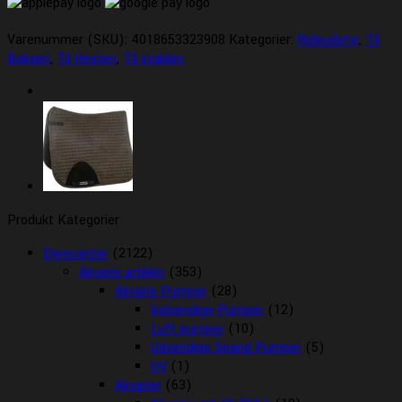
Varenummer (SKU):
4018653323908
Kategorier:
Rideudstyr
,
Til
Boksen
,
Til Hesten
,
Til stalden
Produkt Kategorier
Dyrecenter
(2122)
Akvarie artikler
(353)
Akvarie Pumper
(28)
Indvendige Pumper
(12)
Luft pumper
(10)
Udvendige Spand Pumper
(5)
UV
(1)
Akvarier
(63)