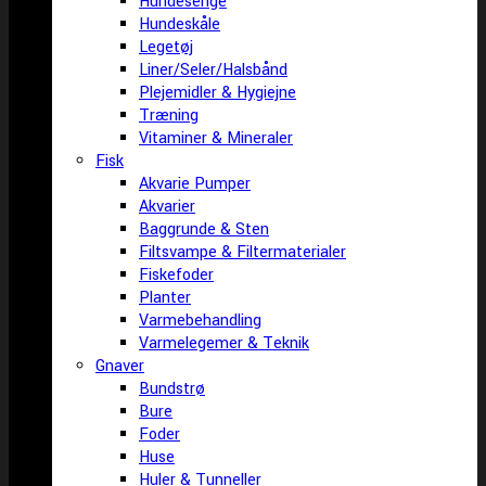
Hundesenge
Hundeskåle
Legetøj
Liner/Seler/Halsbånd
Plejemidler & Hygiejne
Træning
Vitaminer & Mineraler
Fisk
Akvarie Pumper
Akvarier
Baggrunde & Sten
Filtsvampe & Filtermaterialer
Fiskefoder
Planter
Varmebehandling
Varmelegemer & Teknik
Gnaver
Bundstrø
Bure
Foder
Huse
Huler & Tunneller