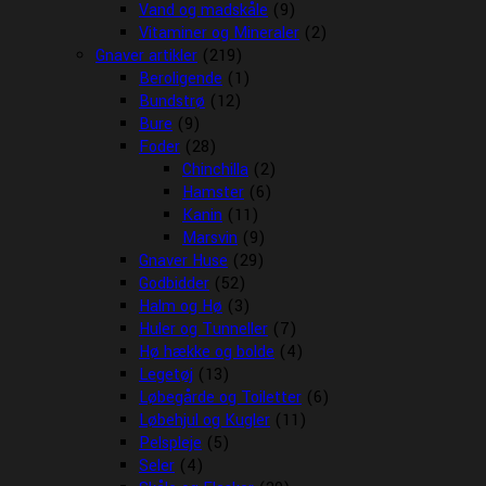
Vand og madskåle
(9)
Vitaminer og Mineraler
(2)
Gnaver artikler
(219)
Beroligende
(1)
Bundstrø
(12)
Bure
(9)
Foder
(28)
Chinchilla
(2)
Hamster
(6)
Kanin
(11)
Marsvin
(9)
Gnaver Huse
(29)
Godbidder
(52)
Halm og Hø
(3)
Huler og Tunneller
(7)
Hø hække og bolde
(4)
Legetøj
(13)
Løbegårde og Toiletter
(6)
Løbehjul og Kugler
(11)
Pelspleje
(5)
Seler
(4)