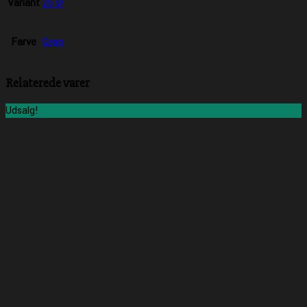
Variant
25 Ø
Farve
Grøn
Relaterede varer
Udsalg!