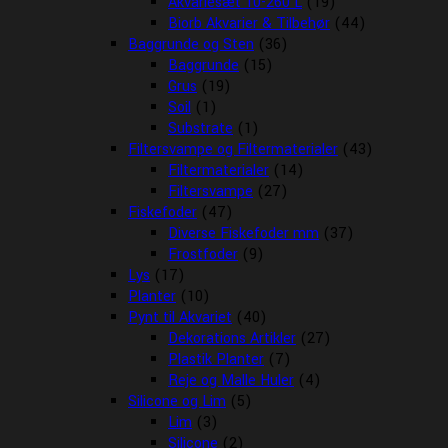
Akvariesæt 10-260 L
(19)
Biorb Akvarier & Tilbehør
(44)
Baggrunde og Sten
(36)
Baggrunde
(15)
Grus
(19)
Soil
(1)
Substrate
(1)
Filtersvampe og Filtermaterialer
(43)
Filtermaterialer
(14)
Filtersvampe
(27)
Fiskefoder
(47)
Diverse Fiskefoder mm
(37)
Frostfoder
(9)
Lys
(17)
Planter
(10)
Pynt til Akvariet
(40)
Dekorations Artikler
(27)
Plastik Planter
(7)
Reje og Malle Huler
(4)
Silicone og Lim
(5)
Lim
(3)
Silicone
(2)