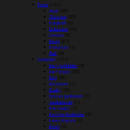
Foder
(121)
Arion
(39)
Chicopee
(20)
Easybarf
(5)
Eukanuba
(16)
Genesis
(6)
Mush
(27)
Pronature
(1)
Rafi
(6)
Godbidder
(171)
Barf godbidder
(3)
Barf Snack
(20)
Ben
(40)
Benebone
(7)
Boxby
(12)
Diverse godbidder
(7)
Julekalender
(1)
Kiwi walker
(1)
Kornfrie Godbidder
(3)
Lakse Krønch
(4)
Mush
(4)