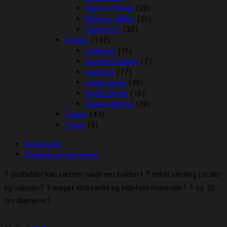
Stævne Bluser
(20)
Stævne Jakker
(25)
Stævne nr.
(20)
Støvler
(142)
Jodhpurs
(15)
Kunststof lange
(7)
Leggings
(17)
Læder lange
(46)
Stald Støvler
(16)
Støvle tilbehør
(38)
Tasker
(43)
Trøjer
(8)
Beskrivelse
Yderligere information
? godbidder kan sættes rundt om bolden? ? enkel samling i stald-
og uderum? ? meget slidstærkt og bidefast materiale? ? ca. 25
cm diameter?