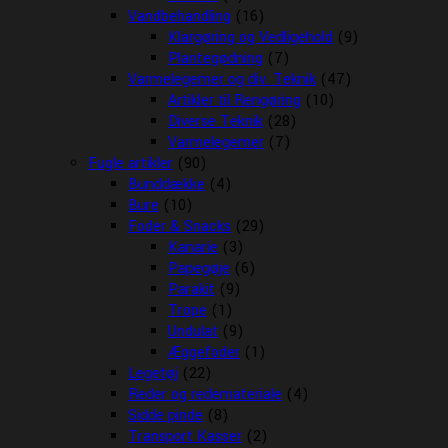
Vandbehandling
(16)
Klargøring og Vedligehold
(9)
Plantegødning
(7)
Varmelegemer og div. Teknik
(47)
Artikler til Rengøring
(10)
Diverse Teknik
(28)
Varmelegemer
(7)
Fugle artikler
(90)
Bunddække
(4)
Bure
(10)
Foder & Snacks
(29)
Kanarie
(3)
Papegøje
(6)
Parakit
(9)
Trope
(1)
Undulat
(9)
Æggefoder
(1)
Legetøj
(22)
Reder og redemateriale
(4)
Sidde pinde
(8)
Transport Kasser
(2)