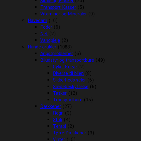
Skåle og Flasker
(20)
Transport Kasser
(5)
Vitaminer og Mineraler
(9)
Havedam
(10)
Foder
(6)
Net
(2)
Vandpleje
(2)
Hunde artikler
(1088)
Angstproblemer
(6)
Biludstyr og transportbure
(49)
Cykel Kurve
(2)
Diverse til bilen
(8)
Sikkerheds seler
(6)
Sædebeskyttelse
(6)
Tasker
(12)
Transportbure
(15)
Dækkener
(27)
Regn
(3)
Strik
(4)
Terapi
(2)
Tørre Dækkener
(3)
Vinter
(15)