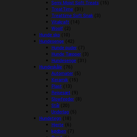
Semi Moist Soft Treats
(15)
TreatTime
(31)
Treattime Soft Snak
(3)
Vitakraft
(14)
Woolf
(2)
Hunde sko
(10)
Hundesenge
(42)
Hunde puder
(7)
Hunde Tæpper
(3)
Hundesenge
(31)
Hundeskåle
(76)
Automater
(5)
Keramik
(15)
Plast
(13)
Rejsesæt
(9)
Slowfeeder
(8)
Stål
(20)
Underlag
(5)
Hundetegn
(18)
Hjerte
(6)
kødben
(7)