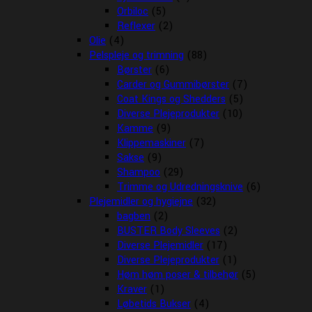
Orbiloc
(5)
Reflexer
(2)
Olie
(4)
Pelspleje og trimning
(88)
Børster
(6)
Carder og Gummibørster
(7)
Coat Kings og Shedders
(5)
Diverse Plejeprodukter
(10)
Kamme
(9)
Klippemaskiner
(7)
Sakse
(9)
Shampoo
(29)
Trimme og Udredningsknive
(6)
Plejemidler og hygiejne
(32)
bagben
(2)
BUSTER Body Sleeves
(2)
Diverse Plejemidler
(17)
Diverse Plejeprodukter
(1)
Høm høm poser & tilbehør
(5)
Kraver
(1)
Løbetids Bukser
(4)