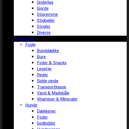
Underlag
Gjorde
Stigremme
Stigbøjler
Strigler
Diverse
Dyrecenter
Fugle
Bunddække
Bure
Foder & Snacks
Legetøj
Reder
Sidde pinde
Transportkasse
Vand & Madskåle
Vitaminer & Mineraler
Hunde
Dækkener
Foder
Godbidder