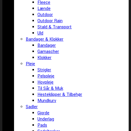
Fleece
Lænde
Outdoor
Outdoor Rain
Stald & Transport
Uld
Bandager & Klokker
Bandager
Gamascher
Klokker
Pleje
Strigler
Pelspleje
Hovpleje
Til Sår & Muk
Hesteklipper & Tilbehør
Mundkurv
Sadler
Gjorde
Underlag
Pads