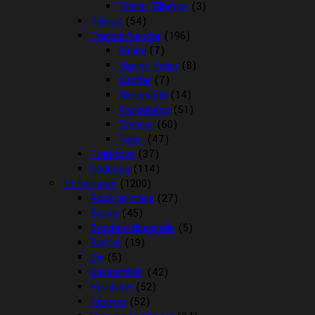
Trailer Tilbehør
(3)
Tilskud
(54)
Trenser/kandar
(196)
Bidløs
(7)
Hjælpe Tøjler
(8)
Kandar
(7)
Næsebånd
(14)
Pandebånd
(51)
Trenser
(60)
Tøjler
(47)
Træktove
(37)
Underlag
(114)
Til Rytteren
(1200)
Back on track
(27)
Bluser
(45)
Brocher/slipsenåle
(5)
Bælter
(19)
Div
(5)
Gaveartikler
(42)
Handsker
(52)
Hårpynt
(52)