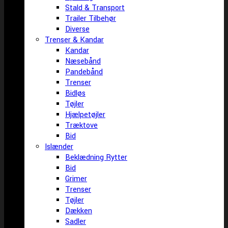
Stald & Transport
Trailer Tilbehør
Diverse
Trenser & Kandar
Kandar
Næsebånd
Pandebånd
Trenser
Bidløs
Tøjler
Hjælpetøjler
Træktove
Bid
Islænder
Beklædning Rytter
Bid
Grimer
Trenser
Tøjler
Dækken
Sadler