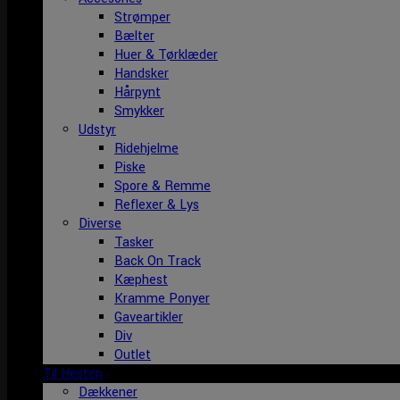
Strømper
Bælter
Huer & Tørklæder
Handsker
Hårpynt
Smykker
Udstyr
Ridehjelme
Piske
Spore & Remme
Reflexer & Lys
Diverse
Tasker
Back On Track
Kæphest
Kramme Ponyer
Gaveartikler
Div
Outlet
Til Hesten
Dækkener