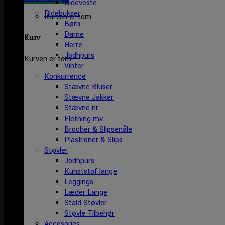
Rideveste
Ridebukser
Kurven er tom
Børn
Dame
Kurv
Herre
Jodhpurs
Kurven er tom
Vinter
Konkurrence
Stævne Bluser
Stævne Jakker
Stævne nr.
Fletning mv.
Brocher & Slipsenåle
Plastroner & Slips
Støvler
Jodhpurs
Kunststof lange
Leggings
Læder Lange
Stald Støvler
Støvle Tilbehør
Accesories