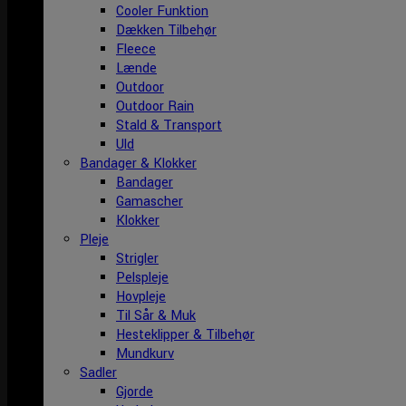
Cooler Funktion
Dækken Tilbehør
Fleece
Lænde
Outdoor
Outdoor Rain
Stald & Transport
Uld
Bandager & Klokker
Bandager
Gamascher
Klokker
Pleje
Strigler
Pelspleje
Hovpleje
Til Sår & Muk
Hesteklipper & Tilbehør
Mundkurv
Sadler
Gjorde