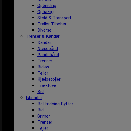
Opbinding
Ophæng
Stald & Transport
Trailer Tilbehør
Diverse
Trenser & Kandar
Kandar
Næsebånd
Pandebånd
Trenser
Bidløs
Tøjler
Hjælpetøjler
Træktove
Bid
Islænder
Beklædning Rytter
Bid
Grimer
Trenser
Tøjler