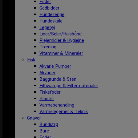
Foder
Godbidder
Hundesenge
Hundeskåle
Legetøj
Liner/Seler/Halsbånd
Plejemidler & Hygiejne
Træning
Vitaminer & Mineraler
Fisk
Akvarie Pumper
Akvarier
Baggrunde & Sten
Filtsvampe & Filtermaterialer
Fiskefoder
Planter
Varmebehandling
Varmelegemer & Teknik
Gnaver
Bundstrø
Bure
Foder