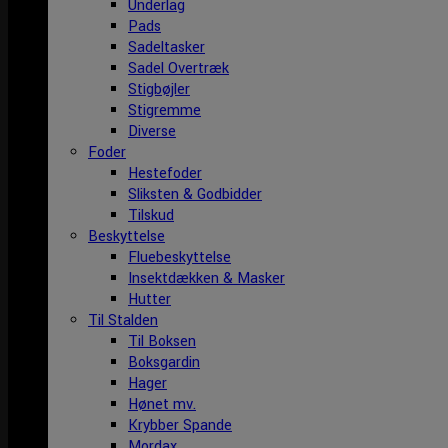
Underlag
Pads
Sadeltasker
Sadel Overtræk
Stigbøjler
Stigremme
Diverse
Foder
Hestefoder
Sliksten & Godbidder
Tilskud
Beskyttelse
Fluebeskyttelse
Insektdækken & Masker
Hutter
Til Stalden
Til Boksen
Boksgardin
Hager
Hønet mv.
Krybber Spande
Mordax