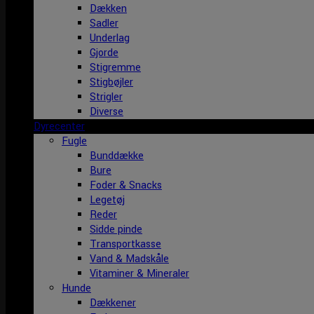
Dækken
Sadler
Underlag
Gjorde
Stigremme
Stigbøjler
Strigler
Diverse
Dyrecenter
Fugle
Bunddække
Bure
Foder & Snacks
Legetøj
Reder
Sidde pinde
Transportkasse
Vand & Madskåle
Vitaminer & Mineraler
Hunde
Dækkener