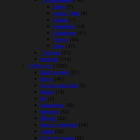
Trenser/kandar
(196)
Bidløs
(7)
Hjælpe Tøjler
(8)
Kandar
(7)
Næsebånd
(14)
Pandebånd
(51)
Trenser
(60)
Tøjler
(47)
Træktove
(37)
Underlag
(114)
Til Rytteren
(1200)
Back on track
(27)
Bluser
(45)
Brocher/slipsenåle
(5)
Bælter
(19)
Div
(5)
Gaveartikler
(42)
Handsker
(52)
Hårpynt
(52)
Huer og tørklæder
(24)
Jakker
(52)
Kramme Ponyer
(25)