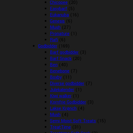
Chicopee
(20)
Easybarf
(5)
Eukanuba
(16)
Genesis
(6)
Mush
(27)
Pronature
(1)
Rafi
(6)
Godbidder
(169)
Barf godbidder
(3)
Barf Snack
(20)
Ben
(40)
Benebone
(7)
Boxby
(11)
Diverse godbidder
(7)
Julekalender
(1)
Kiwi walker
(1)
Kornfrie Godbidder
(3)
Lakse Krønch
(4)
Mush
(4)
Semi Moist Soft Treats
(15)
TreatTime
(31)