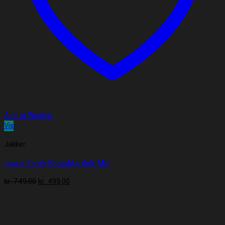
Add to Wishlist
Vis
Jakker
Lauria Garelli Ridejakke Sole Mio
Den
Den
kr.
749,00
kr.
499,00
oprindelige
aktuelle
pris
pris
var:
er:
kr. 749,00.
kr. 499,00.