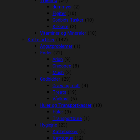
Træning
(24)
dummyer
(2)
Fløjter
(10)
Godbids Tasker
(10)
Klikkere
(2)
Vitaminer og Mineraler
(10)
Katte artikler
(142)
Angstproblemer
(1)
Foder
(21)
Arion
(9)
Chicopee
(8)
Mush
(3)
Godbidder
(29)
Græs og malt
(4)
Treats
(19)
Vådkost
(6)
Huler og Transportkasser
(10)
Huler
(9)
Transportbure
(1)
Hygiejne
(23)
Kattebakker
(5)
Kattegrus
(12)