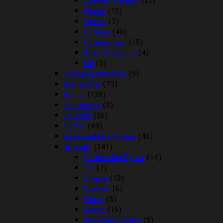
Dækken Tilbehør
(21)
Fleece
(12)
Lænde
(7)
Outdoor
(40)
Outdoor Rain
(15)
Stald/Transport
(4)
Uld
(3)
Fortøj og martingal
(9)
Gamascher
(73)
Grimer
(139)
Hestefoder
(3)
Hovpleje
(26)
Hutter
(49)
Insektdækken/Masker
(46)
Islænder
(141)
Beklædning Rytter
(14)
Bid
(7)
Diverse
(13)
Dækken
(6)
Gjorde
(5)
Grimer
(15)
Insektbeskyttelse
(5)