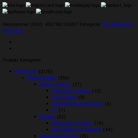
Varenummer (SKU):
4057962124257
Kategorier:
Bid
,
Rideudstyr
,
Til Hesten
Produkt Kategorier
Dyrecenter
(2116)
Akvarie artikler
(350)
Akvarie Pumper
(27)
Indvendige Pumper
(12)
Luft pumper
(9)
Udvendige Spand Pumper
(5)
UV
(1)
Akvarier
(63)
Akvariesæt 10-260 L
(19)
Biorb Akvarier & Tilbehør
(44)
Baggrunde og Sten
(36)