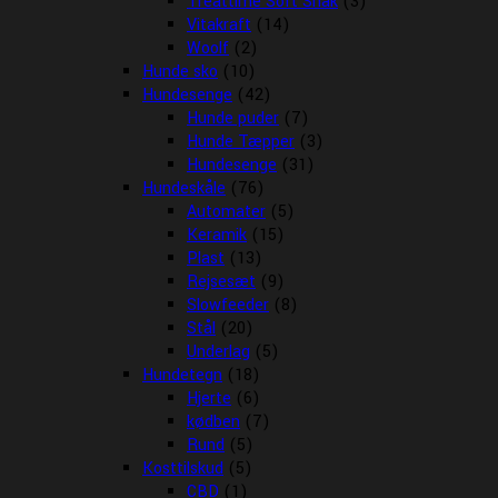
Treattime Soft Snak
(3)
Vitakraft
(14)
Woolf
(2)
Hunde sko
(10)
Hundesenge
(42)
Hunde puder
(7)
Hunde Tæpper
(3)
Hundesenge
(31)
Hundeskåle
(76)
Automater
(5)
Keramik
(15)
Plast
(13)
Rejsesæt
(9)
Slowfeeder
(8)
Stål
(20)
Underlag
(5)
Hundetegn
(18)
Hjerte
(6)
kødben
(7)
Rund
(5)
Kosttilskud
(5)
CBD
(1)