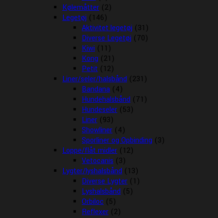
Kølemåtter
(2)
Legetøj
(146)
Aktivitet legetøj
(31)
Diverse Legetøj
(70)
Kiwi
(11)
Kong
(21)
Petit
(12)
Liner/seler/halsbånd
(231)
Bandana
(4)
Hundehalsbånd
(71)
Hundeseler
(53)
Liner
(93)
Showliner
(4)
Sporliner og Opbinding
(3)
Loppe/flåt midler
(12)
Vetocanis
(3)
Lygter/lyshalsbånd
(13)
Diverse Lygter
(1)
Lyshalsbånd
(5)
Orbiloc
(5)
Reflexer
(2)