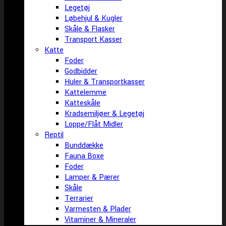
Legetøj
Løbehjul & Kugler
Skåle & Flasker
Transport Kasser
Katte
Foder
Godbidder
Huler & Transportkasser
Kattelemme
Katteskåle
Kradsemiljøer & Legetøj
Loppe/Flåt Midler
Reptil
Bunddække
Fauna Boxe
Foder
Lamper & Pærer
Skåle
Terrarier
Varmesten & Plader
Vitaminer & Mineraler