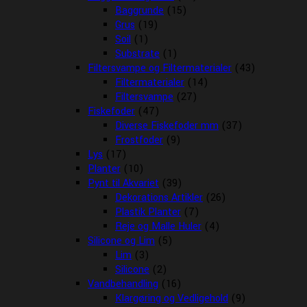
Baggrunde
(15)
Grus
(19)
Soil
(1)
Substrate
(1)
Filtersvampe og Filtermaterialer
(43)
Filtermaterialer
(14)
Filtersvampe
(27)
Fiskefoder
(47)
Diverse Fiskefoder mm
(37)
Frostfoder
(9)
Lys
(17)
Planter
(10)
Pynt til Akvariet
(39)
Dekorations Artikler
(26)
Plastik Planter
(7)
Reje og Malle Huler
(4)
Silicone og Lim
(5)
Lim
(3)
Silicone
(2)
Vandbehandling
(16)
Klargøring og Vedligehold
(9)