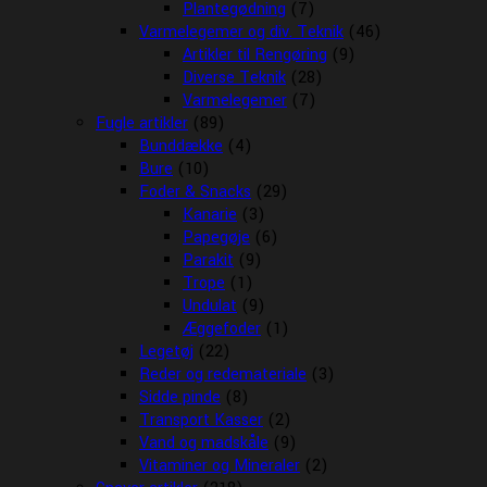
Plantegødning
(7)
Varmelegemer og div. Teknik
(46)
Artikler til Rengøring
(9)
Diverse Teknik
(28)
Varmelegemer
(7)
Fugle artikler
(89)
Bunddække
(4)
Bure
(10)
Foder & Snacks
(29)
Kanarie
(3)
Papegøje
(6)
Parakit
(9)
Trope
(1)
Undulat
(9)
Æggefoder
(1)
Legetøj
(22)
Reder og redemateriale
(3)
Sidde pinde
(8)
Transport Kasser
(2)
Vand og madskåle
(9)
Vitaminer og Mineraler
(2)