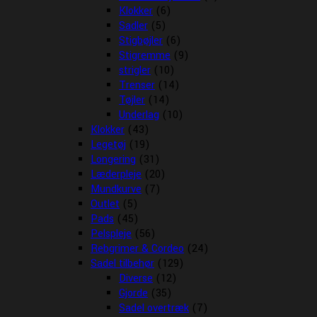
Klokker
(6)
Sadler
(5)
Stigbøjler
(6)
Stigremme
(9)
strigler
(10)
Trenser
(14)
Tøjler
(14)
Underlag
(10)
Klokker
(43)
Legetøj
(19)
Longering
(31)
Læderpleje
(20)
Mundkurve
(7)
Outlet
(5)
Pads
(45)
Pelspleje
(56)
Rebgrimer & Cordeo
(24)
Sadel tilbehør
(129)
Diverse
(12)
Gjorde
(35)
Sadel overtræk
(7)