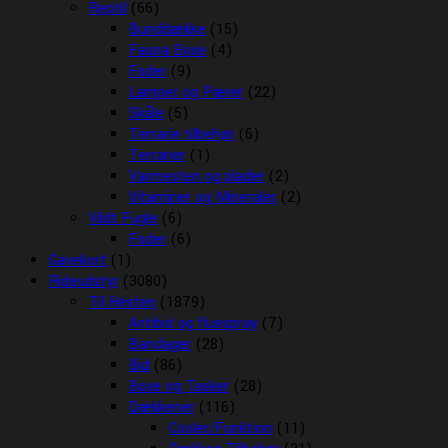
Reptil
(66)
Bunddække
(15)
Fauna Boxe
(4)
Foder
(9)
Lamper og Pærer
(22)
Skåle
(5)
Terrarie tilbehør
(6)
Terrarier
(1)
Varmesten og plader
(2)
Vitaminer og Mineraler
(2)
Vildt Fugle
(6)
Foder
(6)
Gavekort
(1)
Rideudstyr
(3080)
Til Hesten
(1879)
Antibid og fluespray
(7)
Bandager
(28)
Bid
(86)
Boxe og Tasker
(28)
Dækkener
(116)
Cooler/Funktion
(11)