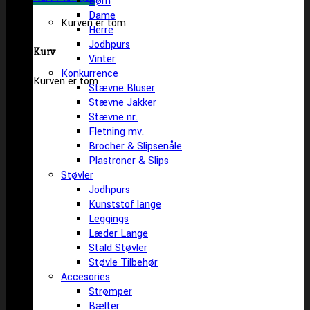
Børn
Dame
Kurven er tom
Herre
Jodhpurs
Kurv
Vinter
Konkurrence
Kurven er tom
Stævne Bluser
Stævne Jakker
Stævne nr.
Fletning mv.
Brocher & Slipsenåle
Plastroner & Slips
Støvler
Jodhpurs
Kunststof lange
Leggings
Læder Lange
Stald Støvler
Støvle Tilbehør
Accesories
Strømper
Bælter