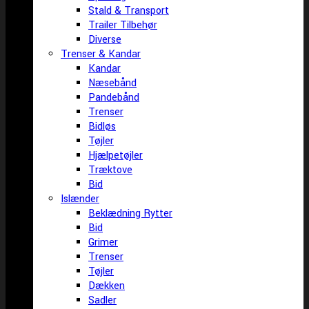
Stald & Transport
Trailer Tilbehør
Diverse
Trenser & Kandar
Kandar
Næsebånd
Pandebånd
Trenser
Bidløs
Tøjler
Hjælpetøjler
Træktove
Bid
Islænder
Beklædning Rytter
Bid
Grimer
Trenser
Tøjler
Dækken
Sadler