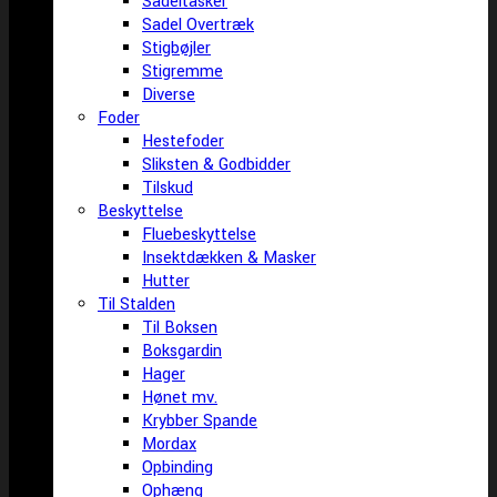
Sadeltasker
Sadel Overtræk
Stigbøjler
Stigremme
Diverse
Foder
Hestefoder
Sliksten & Godbidder
Tilskud
Beskyttelse
Fluebeskyttelse
Insektdækken & Masker
Hutter
Til Stalden
Til Boksen
Boksgardin
Hager
Hønet mv.
Krybber Spande
Mordax
Opbinding
Ophæng