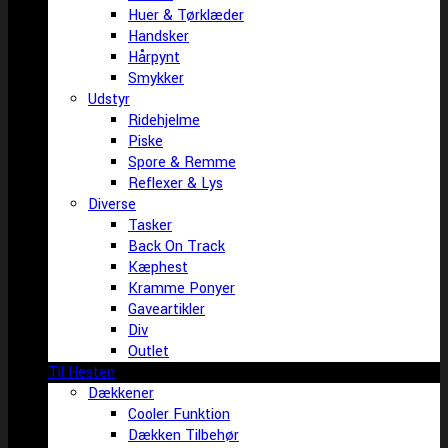
Huer & Tørklæder
Handsker
Hårpynt
Smykker
Udstyr
Ridehjelme
Piske
Spore & Remme
Reflexer & Lys
Diverse
Tasker
Back On Track
Kæphest
Kramme Ponyer
Gaveartikler
Div
Outlet
Til Hesten
Dækkener
Cooler Funktion
Dækken Tilbehør