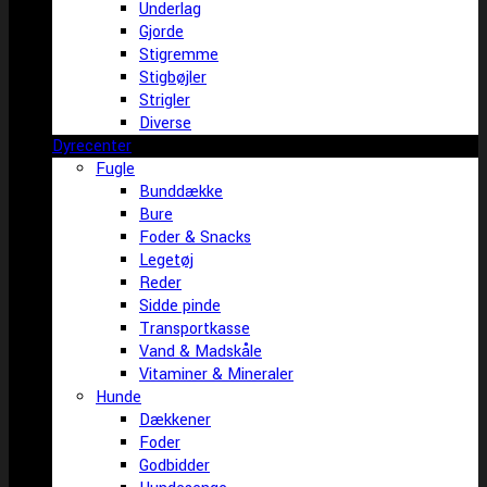
Underlag
Gjorde
Stigremme
Stigbøjler
Strigler
Diverse
Dyrecenter
Fugle
Bunddække
Bure
Foder & Snacks
Legetøj
Reder
Sidde pinde
Transportkasse
Vand & Madskåle
Vitaminer & Mineraler
Hunde
Dækkener
Foder
Godbidder