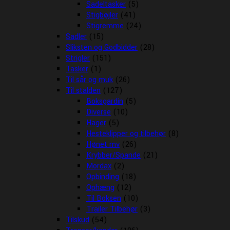
Sadeltasker
(5)
Stigbøjler
(41)
Stigremme
(24)
Sadler
(15)
Sliksten og Godbidder
(28)
Strigler
(151)
Tasker
(1)
Til sår og muk
(26)
Til stalden
(127)
Boksgardin
(5)
Diverse
(10)
Hager
(5)
Hesteklipper og tilbehør
(8)
Hønet mv
(26)
Krybber/Spande
(21)
Mordax
(2)
Opbinding
(18)
Ophæng
(12)
Til Boksen
(10)
Trailer Tilbehør
(3)
Tilskud
(54)