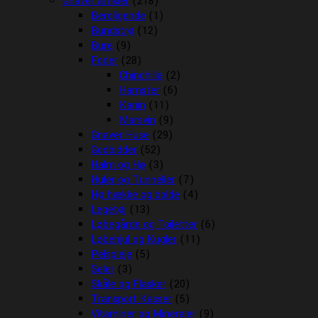
Gnaver artikler
(218)
Beroligende
(1)
Bundstrø
(12)
Bure
(9)
Foder
(28)
Chinchilla
(2)
Hamster
(6)
Kanin
(11)
Marsvin
(9)
Gnaver Huse
(29)
Godbidder
(52)
Halm og Hø
(3)
Huler og Tunneller
(7)
Hø hække og bolde
(4)
Legetøj
(13)
Løbegårde og Toiletter
(6)
Løbehjul og Kugler
(11)
Pelspleje
(5)
Seler
(3)
Skåle og Flasker
(20)
Transport Kasser
(5)
Vitaminer og Mineraler
(9)