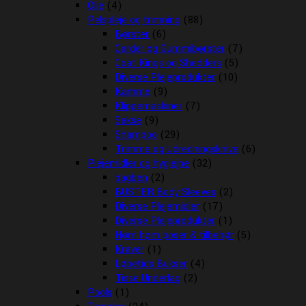
Olie
(4)
Pelspleje og trimning
(88)
Børster
(6)
Carder og Gummibørster
(7)
Coat Kings og Shedders
(5)
Diverse Plejeprodukter
(10)
Kamme
(9)
Klippemaskiner
(7)
Sakse
(9)
Shampoo
(29)
Trimme og Udredningsknive
(6)
Plejemidler og hygiejne
(32)
bagben
(2)
BUSTER Body Sleeves
(2)
Diverse Plejemidler
(17)
Diverse Plejeprodukter
(1)
Høm høm poser & tilbehør
(5)
Kraver
(1)
Løbetids Bukser
(4)
Tisse Underlag
(2)
Pools
(1)