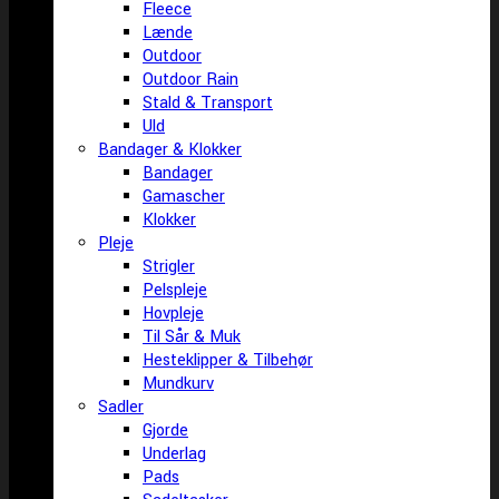
Fleece
Lænde
Outdoor
Outdoor Rain
Stald & Transport
Uld
Bandager & Klokker
Bandager
Gamascher
Klokker
Pleje
Strigler
Pelspleje
Hovpleje
Til Sår & Muk
Hesteklipper & Tilbehør
Mundkurv
Sadler
Gjorde
Underlag
Pads