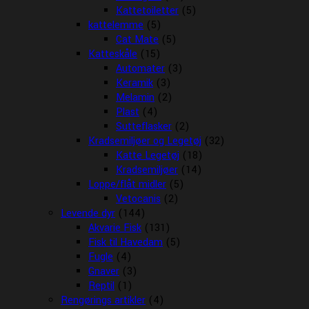
Kattetoiletter
(5)
kattelemme
(5)
Cat Mate
(5)
Katteskåle
(15)
Automater
(3)
Keramik
(3)
Melamin
(2)
Plast
(4)
Sutteflasker
(2)
Kradsemiljøer og Legetøj
(32)
Katte Legetøj
(18)
Kradsemiljøer
(14)
Loppe/flåt midler
(5)
Vetocanis
(2)
Levende dyr
(144)
Akvarie Fisk
(131)
Fisk til Havedam
(5)
Fugle
(4)
Gnaver
(3)
Reptil
(1)
Rengørings artikler
(4)