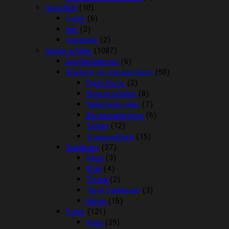
Havedam
(10)
Foder
(6)
Net
(2)
Vandpleje
(2)
Hunde artikler
(1087)
Angstproblemer
(6)
Biludstyr og transportbure
(50)
Cykel Kurve
(2)
Diverse til bilen
(8)
Sikkerheds seler
(7)
Sædebeskyttelse
(6)
Tasker
(12)
Transportbure
(15)
Dækkener
(27)
Regn
(3)
Strik
(4)
Terapi
(2)
Tørre Dækkener
(3)
Vinter
(15)
Foder
(121)
Arion
(39)