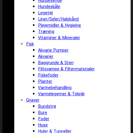
Hundesenge
Hundeskåle
Legetøj
Liner/Seler/Halsbånd
Plejemidler & Hygiejne
Træning
Vitaminer & Mineraler
Fisk
Akvarie Pumper
Akvarier
Baggrunde & Sten
Filtsvampe & Filtermaterialer
Fiskefoder
Planter
Varmebehandling
Varmelegemer & Teknik
Gnaver
Bundstrø
Bure
Foder
Huse
Huler & Tunneller