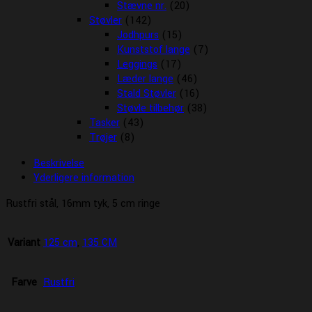
Stævne nr.
(20)
Støvler
(142)
Jodhpurs
(15)
Kunststof lange
(7)
Leggings
(17)
Læder lange
(46)
Stald Støvler
(16)
Støvle tilbehør
(38)
Tasker
(43)
Trøjer
(8)
Beskrivelse
Yderligere information
Rustfri stål, 16mm tyk, 5 cm ringe
Variant
125 cm
,
135 CM
Farve
Rustfri