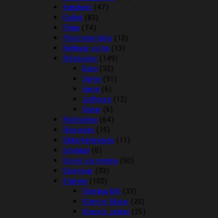
Kæphest
(47)
Outlet
(83)
Piske
(74)
Plastroner/slips
(12)
Reflexer og lys
(13)
Ridebukser
(149)
Børn
(32)
Dame
(91)
Herre
(6)
Jodhpurs
(12)
Vinter
(6)
Ridehjelme
(64)
Rideveste
(15)
Sikkerhedsveste
(11)
Smykker
(6)
Sporer og remme
(50)
Strømper
(33)
Stævne
(102)
Fletning MV
(33)
Stævne Bluser
(20)
Stævne Jakker
(25)