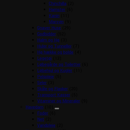
Chinchilla
(2)
Hamster
(6)
Kanin
(11)
Marsvin
(9)
Gnaver Huse
(29)
Godbidder
(52)
Halm og Hø
(3)
Huler og Tunneller
(7)
Hø hække og bolde
(4)
Legetøj
(13)
Løbegårde og Toiletter
(6)
Løbehjul og Kugler
(11)
Pelspleje
(5)
Seler
(3)
Skåle og Flasker
(20)
Transport Kasser
(5)
Vitaminer og Mineraler
(9)
Havedam
(10)
Foder
(6)
Net
(2)
Vandpleje
(2)