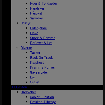
Huer & Tørklæder
Handsker
Hårpynt
Smykker
Udstyr
Ridehjelme
Piske
Spore & Remme
Reflexer & Lys
Diverse
Tasker
Back On Track
Kæphest
Kramme Ponyer
Gaveartikler
Div
Outlet
Til Hesten
Dækkener
Cooler Funktion
Dækken Tilbehør