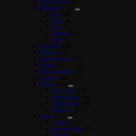
Reflexer og lys
(13)
Ridebukser
(149)
Børn
(32)
Dame
(91)
Herre
(6)
Jodhpurs
(12)
Vinter
(6)
Ridehjelme
(64)
Rideveste
(15)
Sikkerhedsveste
(11)
Smykker
(6)
Sporer og remme
(50)
Strømper
(33)
Stævne
(102)
Fletning MV
(33)
Stævne Bluser
(20)
Stævne Jakker
(25)
Stævne nr.
(20)
Støvler
(142)
Jodhpurs
(15)
Kunststof lange
(7)
Leggings
(17)