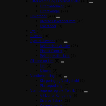
Filtersvampe og Filtermaterialer
(43)
Filtermaterialer
(14)
Filtersvampe
(27)
Fiskefoder
(47)
Diverse Fiskefoder mm
(37)
Frostfoder
(9)
Lys
(17)
Planter
(10)
Pynt til Akvariet
(39)
Dekorations Artikler
(26)
Plastik Planter
(7)
Reje og Malle Huler
(4)
Silicone og Lim
(5)
Lim
(3)
Silicone
(2)
Vandbehandling
(16)
Klargøring og Vedligehold
(9)
Plantegødning
(7)
Varmelegemer og div. Teknik
(46)
Artikler til Rengøring
(9)
Diverse Teknik
(28)
Varmelegemer
(7)