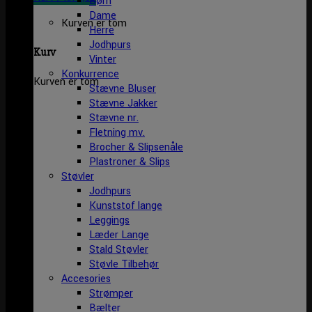
Børn
Dame
Kurven er tom
Herre
Jodhpurs
Kurv
Vinter
Konkurrence
Kurven er tom
Stævne Bluser
Stævne Jakker
Stævne nr.
Fletning mv.
Brocher & Slipsenåle
Plastroner & Slips
Støvler
Jodhpurs
Kunststof lange
Leggings
Læder Lange
Stald Støvler
Støvle Tilbehør
Accesories
Strømper
Bælter