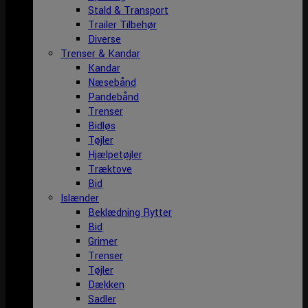
Stald & Transport
Trailer Tilbehør
Diverse
Trenser & Kandar
Kandar
Næsebånd
Pandebånd
Trenser
Bidløs
Tøjler
Hjælpetøjler
Træktove
Bid
Islænder
Beklædning Rytter
Bid
Grimer
Trenser
Tøjler
Dækken
Sadler