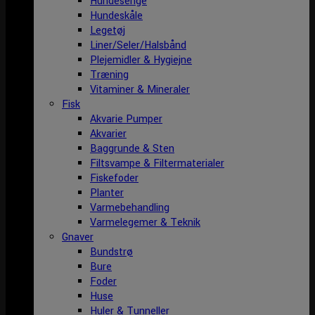
Hundesenge
Hundeskåle
Legetøj
Liner/Seler/Halsbånd
Plejemidler & Hygiejne
Træning
Vitaminer & Mineraler
Fisk
Akvarie Pumper
Akvarier
Baggrunde & Sten
Filtsvampe & Filtermaterialer
Fiskefoder
Planter
Varmebehandling
Varmelegemer & Teknik
Gnaver
Bundstrø
Bure
Foder
Huse
Huler & Tunneller