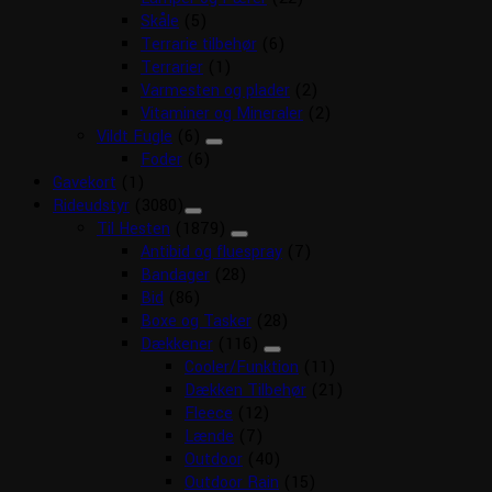
Skåle
(5)
Terrarie tilbehør
(6)
Terrarier
(1)
Varmesten og plader
(2)
Vitaminer og Mineraler
(2)
Vildt Fugle
(6)
Foder
(6)
Gavekort
(1)
Rideudstyr
(3080)
Til Hesten
(1879)
Antibid og fluespray
(7)
Bandager
(28)
Bid
(86)
Boxe og Tasker
(28)
Dækkener
(116)
Cooler/Funktion
(11)
Dækken Tilbehør
(21)
Fleece
(12)
Lænde
(7)
Outdoor
(40)
Outdoor Rain
(15)