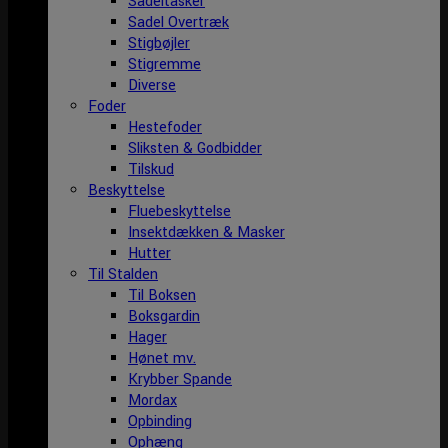
Sadeltasker
Sadel Overtræk
Stigbøjler
Stigremme
Diverse
Foder
Hestefoder
Sliksten & Godbidder
Tilskud
Beskyttelse
Fluebeskyttelse
Insektdækken & Masker
Hutter
Til Stalden
Til Boksen
Boksgardin
Hager
Hønet mv.
Krybber Spande
Mordax
Opbinding
Ophæng