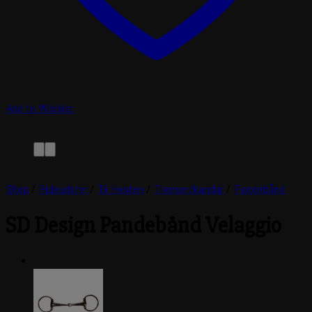
Add to Wishlist
Shop
/
Rideudstyr
/
Til Hesten
/
Trenser/kandar
/
Pandebånd
SD Design Pandebånd Velaggio