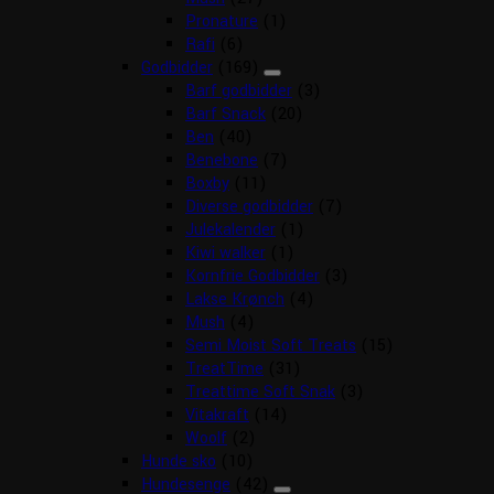
Pronature
(1)
Rafi
(6)
Godbidder
(169)
Barf godbidder
(3)
Barf Snack
(20)
Ben
(40)
Benebone
(7)
Boxby
(11)
Diverse godbidder
(7)
Julekalender
(1)
Kiwi walker
(1)
Kornfrie Godbidder
(3)
Lakse Krønch
(4)
Mush
(4)
Semi Moist Soft Treats
(15)
TreatTime
(31)
Treattime Soft Snak
(3)
Vitakraft
(14)
Woolf
(2)
Hunde sko
(10)
Hundesenge
(42)