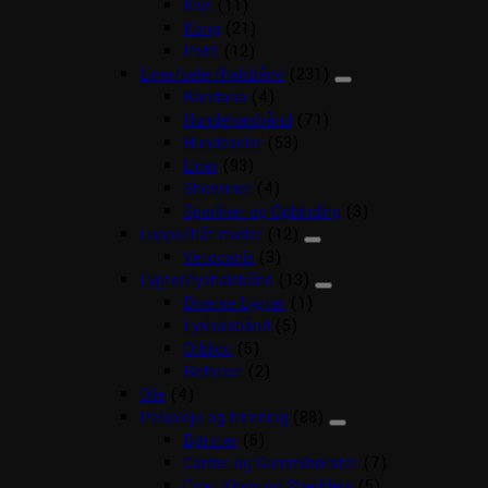
Kiwi
(11)
Kong
(21)
Petit
(12)
Liner/seler/halsbånd
(231)
Bandana
(4)
Hundehalsbånd
(71)
Hundeseler
(53)
Liner
(93)
Showliner
(4)
Sporliner og Opbinding
(3)
Loppe/flåt midler
(12)
Vetocanis
(3)
Lygter/lyshalsbånd
(13)
Diverse Lygter
(1)
Lyshalsbånd
(5)
Orbiloc
(5)
Reflexer
(2)
Olie
(4)
Pelspleje og trimning
(88)
Børster
(6)
Carder og Gummibørster
(7)
Coat Kings og Shedders
(5)