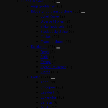
Hunde artikler
(1087)
Angstproblemer
(6)
Biludstyr og transportbure
(50)
Cykel Kurve
(2)
Diverse til bilen
(8)
Sikkerheds seler
(7)
Sædebeskyttelse
(6)
Tasker
(12)
Transportbure
(15)
Dækkener
(27)
Regn
(3)
Strik
(4)
Terapi
(2)
Tørre Dækkener
(3)
Vinter
(15)
Foder
(121)
Arion
(39)
Chicopee
(20)
Easybarf
(5)
Eukanuba
(16)
Genesis
(6)
Mush
(27)