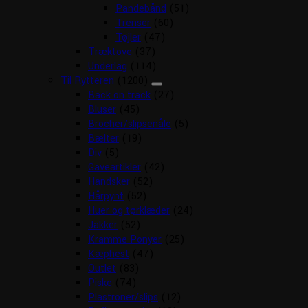
Pandebånd
(51)
Trenser
(60)
Tøjler
(47)
Træktove
(37)
Underlag
(114)
Til Rytteren
(1200)
Back on track
(27)
Bluser
(45)
Brocher/slipsenåle
(5)
Bælter
(19)
Div
(5)
Gaveartikler
(42)
Handsker
(52)
Hårpynt
(52)
Huer og tørklæder
(24)
Jakker
(52)
Kramme Ponyer
(25)
Kæphest
(47)
Outlet
(83)
Piske
(74)
Plastroner/slips
(12)