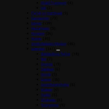
Stald/Transport
(4)
Uld
(3)
Fortøj og martingal
(9)
Gamascher
(73)
Grimer
(139)
Hestefoder
(3)
Hovpleje
(26)
Hutter
(49)
Insektdækken/Masker
(46)
Islænder
(141)
Beklædning Rytter
(14)
Bid
(7)
Diverse
(13)
Dækken
(6)
Gjorde
(5)
Grimer
(15)
Insektbeskyttelse
(5)
Klokker
(6)
Sadler
(5)
Stigbøjler
(6)
Stigremme
(9)