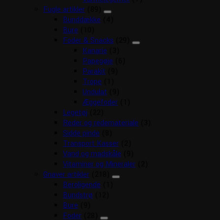
Fugle artikler
(89)
Bunddække
(4)
Bure
(10)
Foder & Snacks
(29)
Kanarie
(3)
Papegøje
(6)
Parakit
(9)
Trope
(1)
Undulat
(9)
Æggefoder
(1)
Legetøj
(22)
Reder og redemateriale
(3)
Sidde pinde
(8)
Transport Kasser
(2)
Vand og madskåle
(9)
Vitaminer og Mineraler
(2)
Gnaver artikler
(218)
Beroligende
(1)
Bundstrø
(12)
Bure
(9)
Foder
(28)