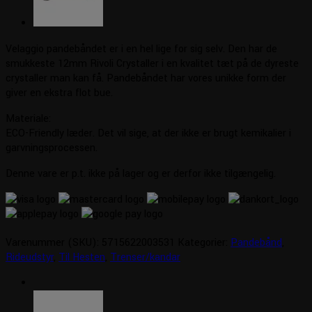
Velaggio pandebåndet er i en hel lige for sig selv. Den har de
smukkeste 12mm Rivoli Crystaller i en kvalitet tæt på de dyreste
crystaller man kan få. Pandebåndet har vores unikke form der
giver en ekstra flot bue.
Materiale:
ECO-Friendly læder. Det vil sige, at der ikke er brugt kemikalier i
garvningsprocessen.
Denne vare er p.t. ikke på lager og er derfor ikke tilgængelig.
Varenummer (SKU):
5715622003531
Kategorier:
Pandebånd
,
Rideudstyr
,
Til Hesten
,
Trenser/kandar