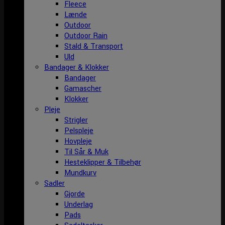
Fleece
Lænde
Outdoor
Outdoor Rain
Stald & Transport
Uld
Bandager & Klokker
Bandager
Gamascher
Klokker
Pleje
Strigler
Pelspleje
Hovpleje
Til Sår & Muk
Hesteklipper & Tilbehør
Mundkurv
Sadler
Gjorde
Underlag
Pads