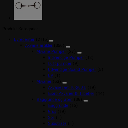
Produkt Kategorier
Dyrecenter
(2116)
Akvarie artikler
(350)
Akvarie Pumper
(27)
Indvendige Pumper
(12)
Luft pumper
(9)
Udvendige Spand Pumper
(5)
UV
(1)
Akvarier
(63)
Akvariesæt 10-260 L
(19)
Biorb Akvarier & Tilbehør
(44)
Baggrunde og Sten
(36)
Baggrunde
(15)
Grus
(19)
Soil
(1)
Substrate
(1)