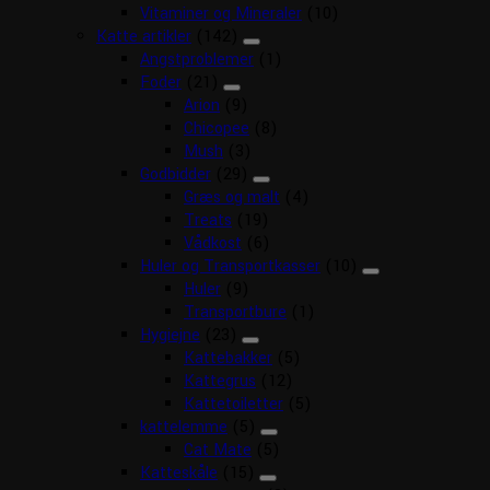
Vitaminer og Mineraler
(10)
Katte artikler
(142)
Angstproblemer
(1)
Foder
(21)
Arion
(9)
Chicopee
(8)
Mush
(3)
Godbidder
(29)
Græs og malt
(4)
Treats
(19)
Vådkost
(6)
Huler og Transportkasser
(10)
Huler
(9)
Transportbure
(1)
Hygiejne
(23)
Kattebakker
(5)
Kattegrus
(12)
Kattetoiletter
(5)
kattelemme
(5)
Cat Mate
(5)
Katteskåle
(15)