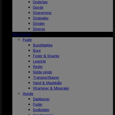
Underlag
Gjorde
Stigremme
Stigbøjler
Strigler
Diverse
Dyrecenter
Fugle
Bunddække
Bure
Foder & Snacks
Legetøj
Reder
Sidde pinde
Transportkasse
Vand & Madskåle
Vitaminer & Mineraler
Hunde
Dækkener
Foder
Godbidder