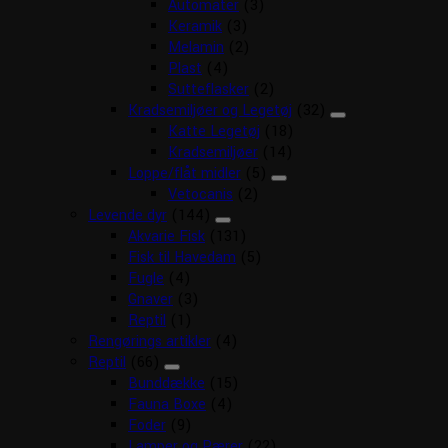
Automater
(3)
Keramik
(3)
Melamin
(2)
Plast
(4)
Sutteflasker
(2)
Kradsemiljøer og Legetøj
(32)
Katte Legetøj
(18)
Kradsemiljøer
(14)
Loppe/flåt midler
(5)
Vetocanis
(2)
Levende dyr
(144)
Akvarie Fisk
(131)
Fisk til Havedam
(5)
Fugle
(4)
Gnaver
(3)
Reptil
(1)
Rengørings artikler
(4)
Reptil
(66)
Bunddække
(15)
Fauna Boxe
(4)
Foder
(9)
Lamper og Pærer
(22)