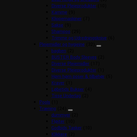
Diverse Plejeprodukter
(10)
Kamme
(9)
Klippemaskiner
(7)
Sakse
(9)
Shampoo
(29)
Trimme og Udredningsknive
(6)
Plejemidler og hygiejne
(32)
bagben
(2)
BUSTER Body Sleeves
(2)
Diverse Plejemidler
(17)
Diverse Plejeprodukter
(1)
Høm høm poser & tilbehør
(5)
Kraver
(1)
Løbetids Bukser
(4)
Tisse Underlag
(2)
Pools
(1)
Træning
(24)
dummyer
(2)
Fløjter
(10)
Godbids Tasker
(10)
Klikkere
(2)