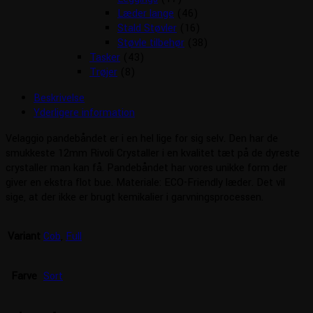
Læder lange
(46)
Stald Støvler
(16)
Støvle tilbehør
(38)
Tasker
(43)
Trøjer
(8)
Beskrivelse
Yderligere information
Velaggio pandebåndet er i en hel lige for sig selv. Den har de
smukkeste 12mm Rivoli Crystaller i en kvalitet tæt på de dyreste
crystaller man kan få. Pandebåndet har vores unikke form der
giver en ekstra flot bue. Materiale: ECO-Friendly læder. Det vil
sige, at der ikke er brugt kemikalier i garvningsprocessen.
Variant
Cob
,
Full
Farve
Sort