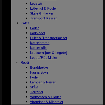
Legetøj
Løbehjul & Kugler
Skåle & Flasker
Transport Kasser
Katte
Foder
Godbidder
Huler & Transportkasser
Kattelemme
Katteskåle
Kradsemiljøer & Legetøj
Loppe/Flåt Midler
Reptil
Bunddække
Fauna Boxe
Foder
Lamper & Pærer
Skåle
Terrarier
Varmesten & Plader
Vitaminer & Mineraler