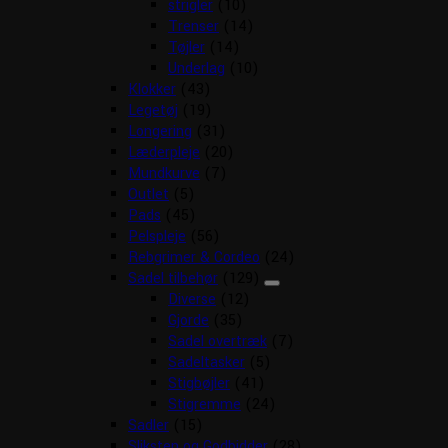
strigler
(10)
Trenser
(14)
Tøjler
(14)
Underlag
(10)
Klokker
(43)
Legetøj
(19)
Longering
(31)
Læderpleje
(20)
Mundkurve
(7)
Outlet
(5)
Pads
(45)
Pelspleje
(56)
Rebgrimer & Cordeo
(24)
Sadel tilbehør
(129)
Diverse
(12)
Gjorde
(35)
Sadel overtræk
(7)
Sadeltasker
(5)
Stigbøjler
(41)
Stigremme
(24)
Sadler
(15)
Sliksten og Godbidder
(28)