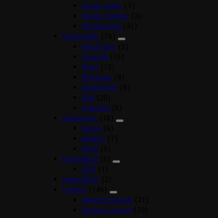
Hunde puder
(7)
Hunde Tæpper
(3)
Hundesenge
(31)
Hundeskåle
(76)
Automater
(5)
Keramik
(15)
Plast
(13)
Rejsesæt
(9)
Slowfeeder
(8)
Stål
(20)
Underlag
(5)
Hundetegn
(18)
Hjerte
(6)
kødben
(7)
Rund
(5)
Kosttilskud
(5)
CBD
(1)
Kølemåtter
(2)
Legetøj
(146)
Aktivitet legetøj
(31)
Diverse Legetøj
(70)