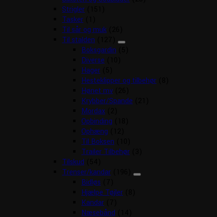
Strigler
(151)
Tasker
(1)
Til sår og muk
(26)
Til stalden
(127)
Boksgardin
(5)
Diverse
(10)
Hager
(5)
Hesteklipper og tilbehør
(8)
Hønet mv
(26)
Krybber/Spande
(21)
Mordax
(2)
Opbinding
(18)
Ophæng
(12)
Til Boksen
(10)
Trailer Tilbehør
(3)
Tilskud
(54)
Trenser/kandar
(196)
Bidløs
(7)
Hjælpe Tøjler
(8)
Kandar
(7)
Næsebånd
(14)