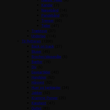
Hjælpe Tøjler
(8)
Kandar
(7)
Næsebånd
(14)
Pandebånd
(51)
Trenser
(60)
Tøjler
(47)
Træktove
(37)
Underlag
(114)
Til Rytteren
(1200)
Back on track
(27)
Bluser
(45)
Brocher/slipsenåle
(5)
Bælter
(19)
Div
(5)
Gaveartikler
(42)
Handsker
(52)
Hårpynt
(52)
Huer og tørklæder
(24)
Jakker
(52)
Kramme Ponyer
(25)
Kæphest
(47)
Outlet
(83)