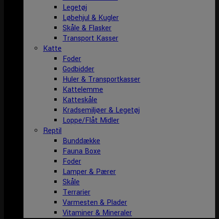
Legetøj
Løbehjul & Kugler
Skåle & Flasker
Transport Kasser
Katte
Foder
Godbidder
Huler & Transportkasser
Kattelemme
Katteskåle
Kradsemiljøer & Legetøj
Loppe/Flåt Midler
Reptil
Bunddække
Fauna Boxe
Foder
Lamper & Pærer
Skåle
Terrarier
Varmesten & Plader
Vitaminer & Mineraler