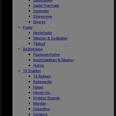
Sadeltasker
Sadel Overtræk
Stigbøjler
Stigremme
Diverse
Foder
Hestefoder
Sliksten & Godbidder
Tilskud
Beskyttelse
Fluebeskyttelse
Insektdækken & Masker
Hutter
Til Stalden
Til Boksen
Boksgardin
Hager
Hønet mv.
Krybber Spande
Mordax
Opbinding
Ophæng