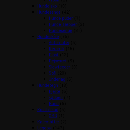
Woolf
(2)
Hunde sko
(10)
Hundesenge
(42)
Hunde puder
(7)
Hunde Tæpper
(3)
Hundesenge
(31)
Hundeskåle
(76)
Automater
(5)
Keramik
(15)
Plast
(13)
Rejsesæt
(9)
Slowfeeder
(8)
Stål
(20)
Underlag
(5)
Hundetegn
(18)
Hjerte
(6)
kødben
(7)
Rund
(5)
Kosttilskud
(5)
CBD
(1)
Kølemåtter
(2)
Legetøj
(147)