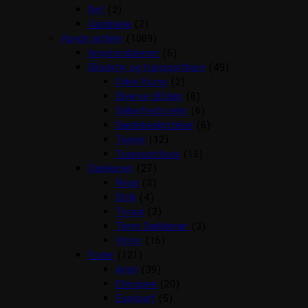
Net
(2)
Vandpleje
(2)
Hunde artikler
(1089)
Angstproblemer
(6)
Biludstyr og transportbure
(49)
Cykel Kurve
(2)
Diverse til bilen
(8)
Sikkerheds seler
(6)
Sædebeskyttelse
(6)
Tasker
(12)
Transportbure
(15)
Dækkener
(27)
Regn
(3)
Strik
(4)
Terapi
(2)
Tørre Dækkener
(3)
Vinter
(15)
Foder
(121)
Arion
(39)
Chicopee
(20)
Easybarf
(5)