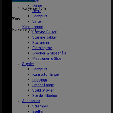
Børn
Dame
Kurven er tom
Herre
Jodhpurs
Kurv
Vinter
Konkurrence
Kurven er tom
Stævne Bluser
Stævne Jakker
Stævne nr.
Fletning mv.
Brocher & Slipsenåle
Plastroner & Slips
Støvler
Jodhpurs
Kunststof lange
Leggings
Læder Lange
Stald Støvler
Støvle Tilbehør
Accesories
Strømper
Bælter