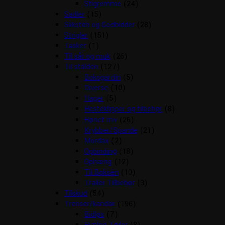
Stigremme
(24)
Sadler
(15)
Sliksten og Godbidder
(28)
Strigler
(151)
Tasker
(1)
Til sår og muk
(26)
Til stalden
(127)
Boksgardin
(5)
Diverse
(10)
Hager
(5)
Hesteklipper og tilbehør
(8)
Hønet mv
(26)
Krybber/Spande
(21)
Mordax
(2)
Opbinding
(18)
Ophæng
(12)
Til Boksen
(10)
Trailer Tilbehør
(3)
Tilskud
(54)
Trenser/kandar
(196)
Bidløs
(7)