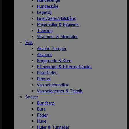
Hundesenge
Hundeskåle
Legetøj
Liner/Seler/Halsbånd
Plejemidler & Hygiejne
Træning
Vitaminer & Mineraler
Fisk
Akvarie Pumper
Akvarier
Baggrunde & Sten
Filtsvampe & Filtermaterialer
Fiskefoder
Planter
Varmebehandling
Varmelegemer & Teknik
Gnaver
Bundstrø
Bure
Foder
Huse
Huler & Tunneller