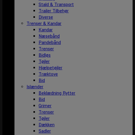
Stald & Transport
Trailer Tilbehør
Diverse
Trenser & Kandar
Kandar
Næsebånd
Pandebånd
Trenser
Bidløs
Tøjler
Hjælpetøjler
Træktove
Bid
Islænder
Beklædning Rytter
Bid
Grimer
Trenser
Tøjler
Dækken
Sadler