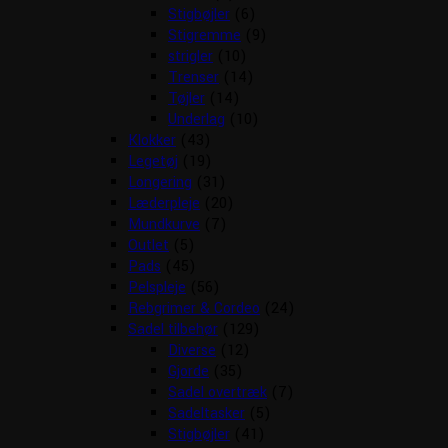
Stigbøjler
(6)
Stigremme
(9)
strigler
(10)
Trenser
(14)
Tøjler
(14)
Underlag
(10)
Klokker
(43)
Legetøj
(19)
Longering
(31)
Læderpleje
(20)
Mundkurve
(7)
Outlet
(5)
Pads
(45)
Pelspleje
(56)
Rebgrimer & Cordeo
(24)
Sadel tilbehør
(129)
Diverse
(12)
Gjorde
(35)
Sadel overtræk
(7)
Sadeltasker
(5)
Stigbøjler
(41)