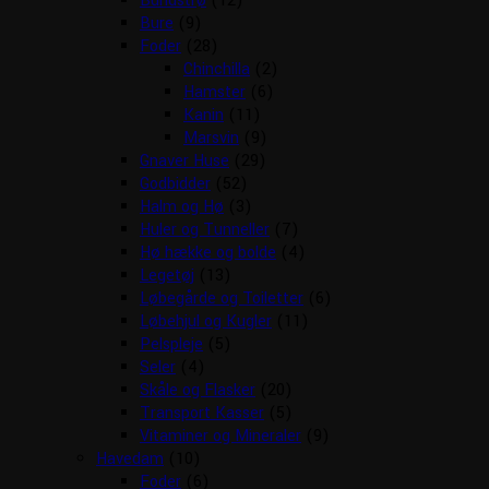
Bundstrø
(12)
Bure
(9)
Foder
(28)
Chinchilla
(2)
Hamster
(6)
Kanin
(11)
Marsvin
(9)
Gnaver Huse
(29)
Godbidder
(52)
Halm og Hø
(3)
Huler og Tunneller
(7)
Hø hække og bolde
(4)
Legetøj
(13)
Løbegårde og Toiletter
(6)
Løbehjul og Kugler
(11)
Pelspleje
(5)
Seler
(4)
Skåle og Flasker
(20)
Transport Kasser
(5)
Vitaminer og Mineraler
(9)
Havedam
(10)
Foder
(6)