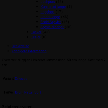
Jodhpurs
(15)
Kunststof lange
(7)
Leggings
(17)
Læder lange
(46)
Stald Støvler
(16)
Støvle tilbehør
(38)
Tasker
(43)
Trøjer
(8)
Beskrivelse
Yderligere information
Overtræk til tøjlen i imiteret lammeskind. 50 cm lange. Sæt med 2
stk.
Variant
Onesize
Farve
Brun
,
Natur
,
Sort
Relaterede varer