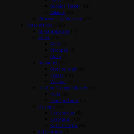
Fløjter
(10)
Godbids Tasker
(10)
Klikkere
(2)
Vitaminer og Mineraler
(10)
Katte artikler
(142)
Angstproblemer
(1)
Foder
(21)
Arion
(9)
Chicopee
(8)
Mush
(3)
Godbidder
(29)
Græs og malt
(4)
Treats
(19)
Vådkost
(6)
Huler og Transportkasser
(10)
Huler
(9)
Transportbure
(1)
Hygiejne
(23)
Kattebakker
(5)
Kattegrus
(12)
Kattetoiletter
(5)
kattelemme
(5)