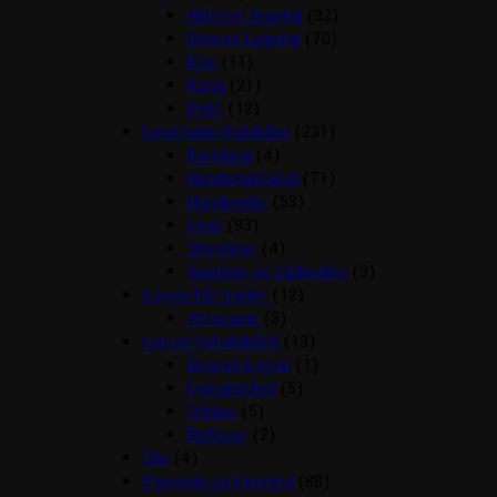
Aktivitet legetøj
(32)
Diverse Legetøj
(70)
Kiwi
(11)
Kong
(21)
Petit
(12)
Liner/seler/halsbånd
(231)
Bandana
(4)
Hundehalsbånd
(71)
Hundeseler
(53)
Liner
(93)
Showliner
(4)
Sporliner og Opbinding
(3)
Loppe/flåt midler
(12)
Vetocanis
(3)
Lygter/lyshalsbånd
(13)
Diverse Lygter
(1)
Lyshalsbånd
(5)
Orbiloc
(5)
Reflexer
(2)
Olie
(4)
Pelspleje og trimning
(88)