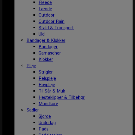
Fleece
Lænde
Outdoor
Outdoor Rain
Stald & Transport
Uld
Bandager & Klokker
Bandager
Gamascher
Klokker
Pleje
Strigler
Pelspleje
Hovpleje
Til Sår & Muk
Hesteklipper & Tilbehør
Mundkurv
Sadler
Gjorde
Underlag
Pads