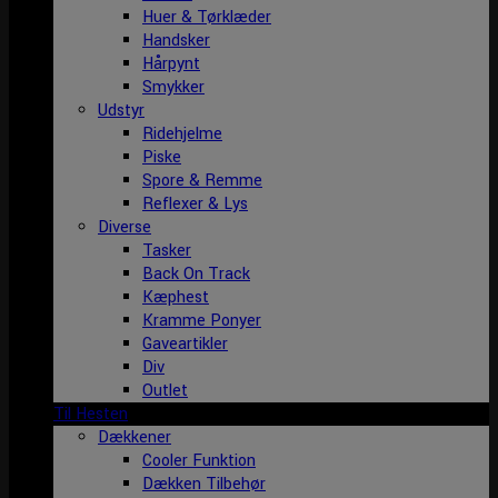
Huer & Tørklæder
Handsker
Hårpynt
Smykker
Udstyr
Ridehjelme
Piske
Spore & Remme
Reflexer & Lys
Diverse
Tasker
Back On Track
Kæphest
Kramme Ponyer
Gaveartikler
Div
Outlet
Til Hesten
Dækkener
Cooler Funktion
Dækken Tilbehør