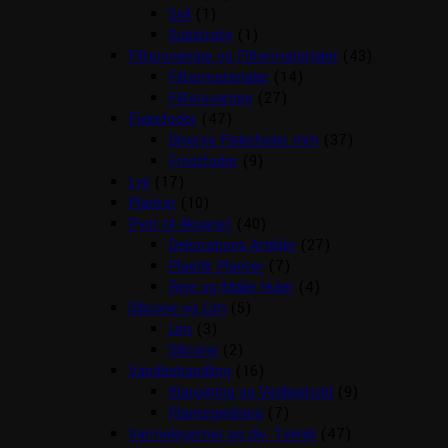
Soil
(1)
Substrate
(1)
Filtersvampe og Filtermaterialer
(43)
Filtermaterialer
(14)
Filtersvampe
(27)
Fiskefoder
(47)
Diverse Fiskefoder mm
(37)
Frostfoder
(9)
Lys
(17)
Planter
(10)
Pynt til Akvariet
(40)
Dekorations Artikler
(27)
Plastik Planter
(7)
Reje og Malle Huler
(4)
Silicone og Lim
(5)
Lim
(3)
Silicone
(2)
Vandbehandling
(16)
Klargøring og Vedligehold
(9)
Plantegødning
(7)
Varmelegemer og div. Teknik
(47)