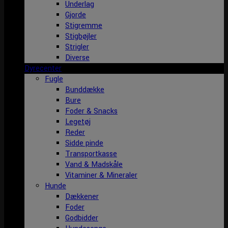
Underlag
Gjorde
Stigremme
Stigbøjler
Strigler
Diverse
Dyrecenter
Fugle
Bunddække
Bure
Foder & Snacks
Legetøj
Reder
Sidde pinde
Transportkasse
Vand & Madskåle
Vitaminer & Mineraler
Hunde
Dækkener
Foder
Godbidder