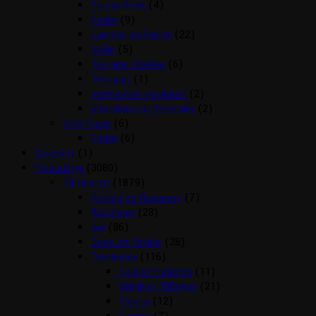
Fauna Boxe
(4)
Foder
(9)
Lamper og Pærer
(22)
Skåle
(5)
Terrarie tilbehør
(6)
Terrarier
(1)
Varmesten og plader
(2)
Vitaminer og Mineraler
(2)
Vildt Fugle
(6)
Foder
(6)
Gavekort
(1)
Rideudstyr
(3080)
Til Hesten
(1879)
Antibid og fluespray
(7)
Bandager
(28)
Bid
(86)
Boxe og Tasker
(28)
Dækkener
(116)
Cooler/Funktion
(11)
Dækken Tilbehør
(21)
Fleece
(12)