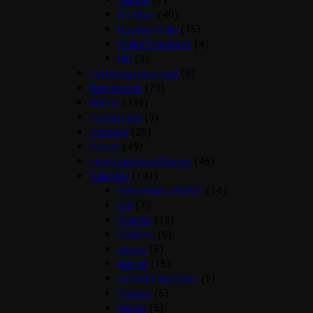
Lænde
(7)
Outdoor
(40)
Outdoor Rain
(15)
Stald/Transport
(4)
Uld
(3)
Fortøj og martingal
(9)
Gamascher
(73)
Grimer
(139)
Hestefoder
(3)
Hovpleje
(26)
Hutter
(49)
Insektdækken/Masker
(46)
Islænder
(141)
Beklædning Rytter
(14)
Bid
(7)
Diverse
(13)
Dækken
(6)
Gjorde
(5)
Grimer
(15)
Insektbeskyttelse
(5)
Klokker
(6)
Sadler
(5)