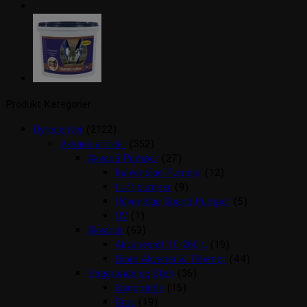
Produkt Kategorier
Dyrecenter
(2122)
Akvarie artikler
(352)
Akvarie Pumper
(27)
Indvendige Pumper
(12)
Luft pumper
(9)
Udvendige Spand Pumper
(5)
UV
(1)
Akvarier
(63)
Akvariesæt 10-260 L
(19)
Biorb Akvarier & Tilbehør
(44)
Baggrunde og Sten
(36)
Baggrunde
(15)
Grus
(19)