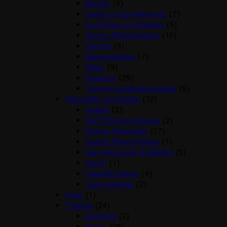
Børster
(6)
Carder og Gummibørster
(7)
Coat Kings og Shedders
(5)
Diverse Plejeprodukter
(10)
Kamme
(9)
Klippemaskiner
(7)
Sakse
(9)
Shampoo
(29)
Trimme og Udredningsknive
(6)
Plejemidler og hygiejne
(32)
bagben
(2)
BUSTER Body Sleeves
(2)
Diverse Plejemidler
(17)
Diverse Plejeprodukter
(1)
Høm høm poser & tilbehør
(5)
Kraver
(1)
Løbetids Bukser
(4)
Tisse Underlag
(2)
Pools
(1)
Træning
(24)
dummyer
(2)