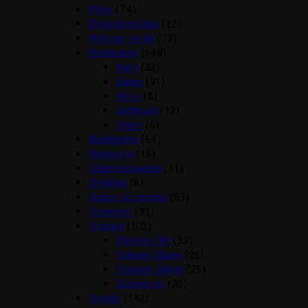
Piske
(74)
Plastroner/slips
(12)
Reflexer og lys
(13)
Ridebukser
(149)
Børn
(32)
Dame
(91)
Herre
(6)
Jodhpurs
(12)
Vinter
(6)
Ridehjelme
(64)
Rideveste
(15)
Sikkerhedsveste
(11)
Smykker
(6)
Sporer og remme
(50)
Strømper
(33)
Stævne
(102)
Fletning MV
(33)
Stævne Bluser
(20)
Stævne Jakker
(25)
Stævne nr.
(20)
Støvler
(142)