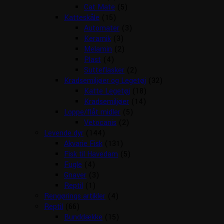
Cat Mate
(5)
Katteskåle
(15)
Automater
(3)
Keramik
(3)
Melamin
(2)
Plast
(4)
Sutteflasker
(2)
Kradsemiljøer og Legetøj
(32)
Katte Legetøj
(18)
Kradsemiljøer
(14)
Loppe/flåt midler
(5)
Vetocanis
(2)
Levende dyr
(144)
Akvarie Fisk
(131)
Fisk til Havedam
(5)
Fugle
(4)
Gnaver
(3)
Reptil
(1)
Rengørings artikler
(4)
Reptil
(66)
Bunddække
(15)