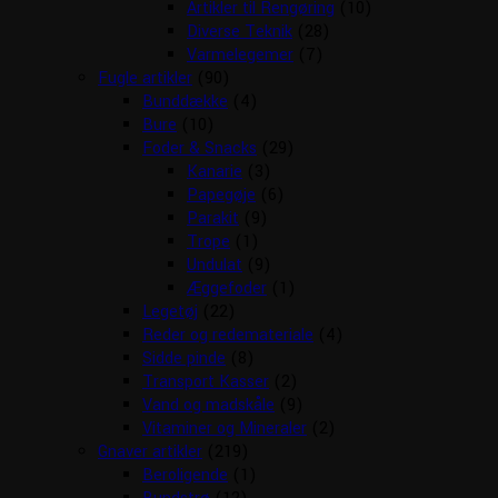
Artikler til Rengøring
(10)
Diverse Teknik
(28)
Varmelegemer
(7)
Fugle artikler
(90)
Bunddække
(4)
Bure
(10)
Foder & Snacks
(29)
Kanarie
(3)
Papegøje
(6)
Parakit
(9)
Trope
(1)
Undulat
(9)
Æggefoder
(1)
Legetøj
(22)
Reder og redemateriale
(4)
Sidde pinde
(8)
Transport Kasser
(2)
Vand og madskåle
(9)
Vitaminer og Mineraler
(2)
Gnaver artikler
(219)
Beroligende
(1)