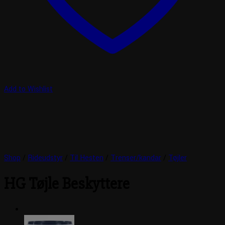
Add to Wishlist
Shop
/
Rideudstyr
/
Til Hesten
/
Trenser/kandar
/
Tøjler
HG Tøjle Beskyttere