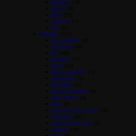
Eukanuba
(16)
Genesis
(6)
Mush
(27)
Pronature
(1)
Rafi
(6)
Godbidder
(171)
Barf godbidder
(3)
Barf Snack
(20)
Ben
(40)
Benebone
(7)
Boxby
(12)
Diverse godbidder
(7)
Julekalender
(1)
Kiwi walker
(1)
Kornfrie Godbidder
(3)
Lakse Krønch
(4)
Mush
(4)
Semi Moist Soft Treats
(15)
TreatTime
(31)
Treattime Soft Snak
(3)
Vitakraft
(14)