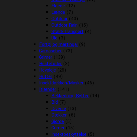
Fleece
(12)
Lænde
(7)
Outdoor
(40)
Outdoor Rain
(15)
Stald/Transport
(4)
Uld
(3)
Fortøj og martingal
(9)
Gamascher
(73)
Grimer
(139)
Hestefoder
(3)
Hovpleje
(26)
Hutter
(49)
Insektdækken/Masker
(46)
Islænder
(141)
Beklædning Rytter
(14)
Bid
(7)
Diverse
(13)
Dækken
(6)
Gjorde
(5)
Grimer
(15)
Insektbeskyttelse
(5)