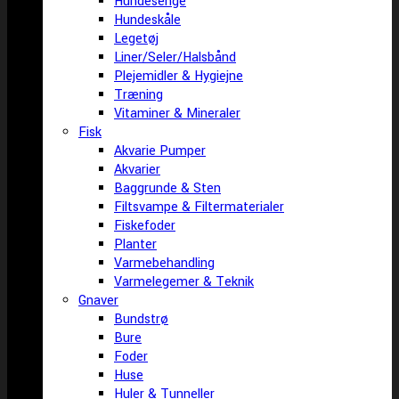
Hundesenge
Hundeskåle
Legetøj
Liner/Seler/Halsbånd
Plejemidler & Hygiejne
Træning
Vitaminer & Mineraler
Fisk
Akvarie Pumper
Akvarier
Baggrunde & Sten
Filtsvampe & Filtermaterialer
Fiskefoder
Planter
Varmebehandling
Varmelegemer & Teknik
Gnaver
Bundstrø
Bure
Foder
Huse
Huler & Tunneller