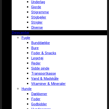
Underlag
Gjorde
Stigremme
Stigbøjler
Strigler
Diverse
Dyrecenter
Fugle
Bunddække
Bure
Foder & Snacks
Legetøj
Reder
Sidde pinde
Transportkasse
Vand & Madskåle
Vitaminer & Mineraler
Hunde
Dækkener
Foder
Godbidder