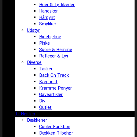
Huer & Tørklæder
Handsker
Hårpynt
Smykker
Udstyr
Ridehjelme
Piske
Spore & Remme
Reflexer & Lys
Diverse
Tasker
Back On Track
Kæphest
Kramme Ponyer
Gaveartikler
Div
Outlet
Til Hesten
Dækkener
Cooler Funktion
Dækken Tilbehør