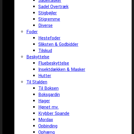
Sadeltasker
Sadel Overtræk
Stigbøjler
Stigremme
Diverse
Foder
Hestefoder
Sliksten & Godbidder
Tilskud
Beskyttelse
Fluebeskyttelse
Insektdækken & Masker
Hutter
Til Stalden
Til Boksen
Boksgardin
Hager
Hønet mv.
Krybber Spande
Mordax
Opbinding
Ophæng