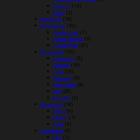
Vitakraft
(14)
Woolf
(2)
Hunde sko
(10)
Hundesenge
(42)
Hunde puder
(7)
Hunde Tæpper
(3)
Hundesenge
(31)
Hundeskåle
(76)
Automater
(5)
Keramik
(15)
Plast
(13)
Rejsesæt
(9)
Slowfeeder
(8)
Stål
(20)
Underlag
(5)
Hundetegn
(18)
Hjerte
(6)
kødben
(7)
Rund
(5)
Kosttilskud
(5)
CBD
(1)