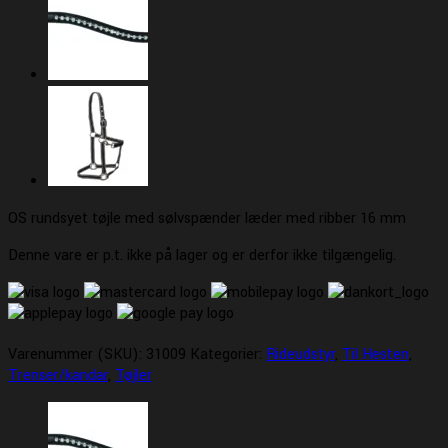
OS rundsyet tøjle med sølvspænder læder med ribber 16 mm
Denne vare er p.t. ikke på lager og er derfor ikke tilgængelig.
Varenummer (SKU):
31009
Kategorier:
Rideudstyr
,
Til Hesten
,
Trenser/kandar
,
Tøjler