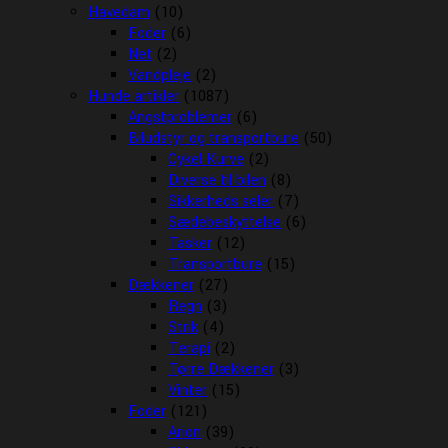
Havedam
(10)
Foder
(6)
Net
(2)
Vandpleje
(2)
Hunde artikler
(1087)
Angstproblemer
(6)
Biludstyr og transportbure
(50)
Cykel Kurve
(2)
Diverse til bilen
(8)
Sikkerheds seler
(7)
Sædebeskyttelse
(6)
Tasker
(12)
Transportbure
(15)
Dækkener
(27)
Regn
(3)
Strik
(4)
Terapi
(2)
Tørre Dækkener
(3)
Vinter
(15)
Foder
(121)
Arion
(39)