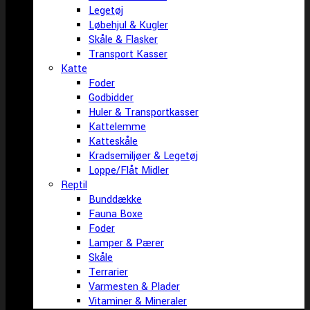
Legetøj
Løbehjul & Kugler
Skåle & Flasker
Transport Kasser
Katte
Foder
Godbidder
Huler & Transportkasser
Kattelemme
Katteskåle
Kradsemiljøer & Legetøj
Loppe/Flåt Midler
Reptil
Bunddække
Fauna Boxe
Foder
Lamper & Pærer
Skåle
Terrarier
Varmesten & Plader
Vitaminer & Mineraler