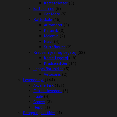
Kattetoiletter
(5)
kattelemme
(5)
Cat Mate
(5)
Katteskåle
(15)
Automater
(3)
Keramik
(3)
Melamin
(2)
Plast
(4)
Sutteflasker
(2)
Kradsemiljøer og Legetøj
(32)
Katte Legetøj
(18)
Kradsemiljøer
(14)
Loppe/flåt midler
(5)
Vetocanis
(2)
Levende dyr
(144)
Akvarie Fisk
(131)
Fisk til Havedam
(5)
Fugle
(4)
Gnaver
(3)
Reptil
(1)
Rengørings artikler
(4)