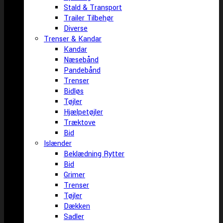
Stald & Transport
Trailer Tilbehør
Diverse
Trenser & Kandar
Kandar
Næsebånd
Pandebånd
Trenser
Bidløs
Tøjler
Hjælpetøjler
Træktove
Bid
Islænder
Beklædning Rytter
Bid
Grimer
Trenser
Tøjler
Dækken
Sadler