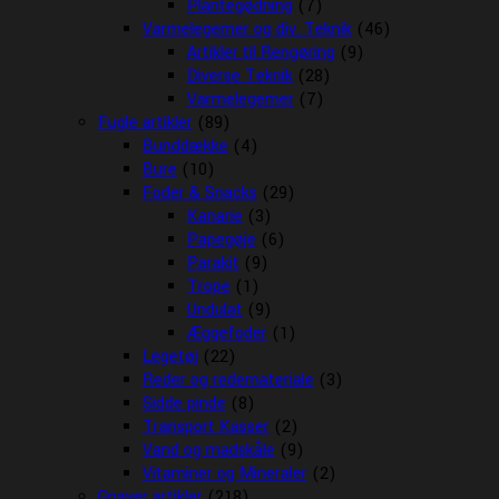
Plantegødning
(7)
Varmelegemer og div. Teknik
(46)
Artikler til Rengøring
(9)
Diverse Teknik
(28)
Varmelegemer
(7)
Fugle artikler
(89)
Bunddække
(4)
Bure
(10)
Foder & Snacks
(29)
Kanarie
(3)
Papegøje
(6)
Parakit
(9)
Trope
(1)
Undulat
(9)
Æggefoder
(1)
Legetøj
(22)
Reder og redemateriale
(3)
Sidde pinde
(8)
Transport Kasser
(2)
Vand og madskåle
(9)
Vitaminer og Mineraler
(2)
Gnaver artikler
(218)