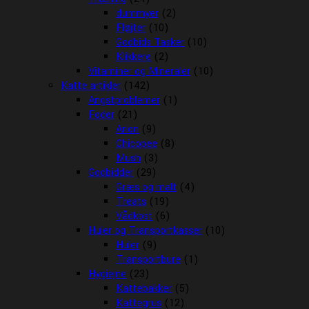
dummyer
(2)
Fløjter
(10)
Godbids Tasker
(10)
Klikkere
(2)
Vitaminer og Mineraler
(10)
Katte artikler
(142)
Angstproblemer
(1)
Foder
(21)
Arion
(9)
Chicopee
(8)
Mush
(3)
Godbidder
(29)
Græs og malt
(4)
Treats
(19)
Vådkost
(6)
Huler og Transportkasser
(10)
Huler
(9)
Transportbure
(1)
Hygiejne
(23)
Kattebakker
(5)
Kattegrus
(12)