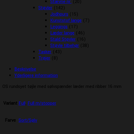
Stævne nr.
(20)
Støvler
(142)
Jodhpurs
(15)
Kunststof lange
(7)
Leggings
(17)
Læder lange
(46)
Stald Støvler
(16)
Støvle tilbehør
(38)
Tasker
(43)
Trøjer
(8)
Beskrivelse
Yderligere information
OS rundsyet tøjle med sølvspænder læder med ribber 16 mm
Variant
Full
,
Full m/stopper
Farve
Sort/Sølv