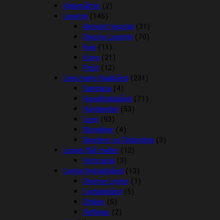
Kølemåtter
(2)
Legetøj
(146)
Aktivitet legetøj
(31)
Diverse Legetøj
(70)
Kiwi
(11)
Kong
(21)
Petit
(12)
Liner/seler/halsbånd
(231)
Bandana
(4)
Hundehalsbånd
(71)
Hundeseler
(53)
Liner
(93)
Showliner
(4)
Sporliner og Opbinding
(3)
Loppe/flåt midler
(12)
Vetocanis
(3)
Lygter/lyshalsbånd
(13)
Diverse Lygter
(1)
Lyshalsbånd
(5)
Orbiloc
(5)
Reflexer
(2)