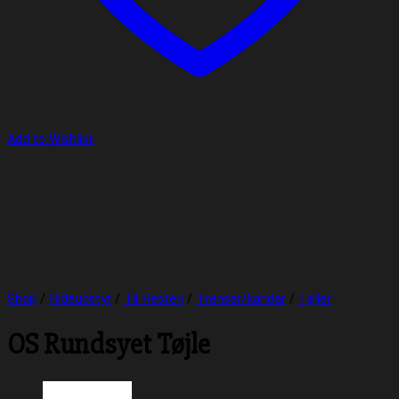
Add to Wishlist
Shop
/
Rideudstyr
/
Til Hesten
/
Trenser/kandar
/
Tøjler
OS Rundsyet Tøjle