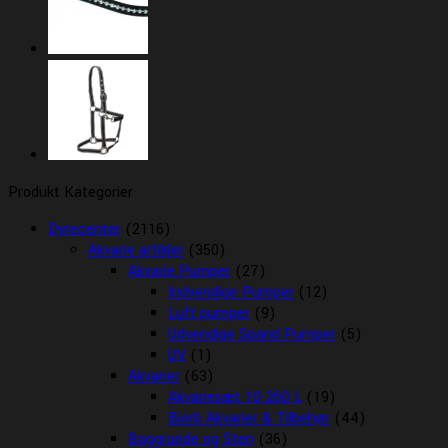
Produkt Kategorier
Dyrecenter
(2116)
Akvarie artikler
(350)
Akvarie Pumper
(27)
Indvendige Pumper
(12)
Luft pumper
(9)
Udvendige Spand Pumper
(5)
UV
(1)
Akvarier
(63)
Akvariesæt 10-260 L
(19)
Biorb Akvarier & Tilbehør
(44)
Baggrunde og Sten
(36)