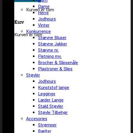
Børn
Dame
Kurven er tom
Herre
Jodhpurs
Kurv
Vinter
Konkurrence
Kurven er tom
Stævne Bluser
Stævne Jakker
Stævne nr.
Fletning mv.
Brocher & Slipsenåle
Plastroner & Slips
Støvler
Jodhpurs
Kunststof lange
Leggings
Læder Lange
Stald Støvler
Støvle Tilbehør
Accesories
Strømper
Bælter