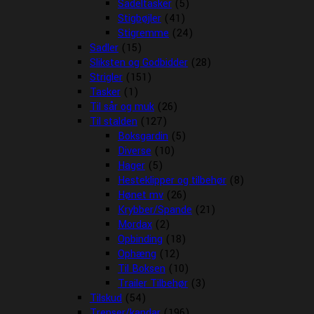
Sadeltasker
(5)
Stigbøjler
(41)
Stigremme
(24)
Sadler
(15)
Sliksten og Godbidder
(28)
Strigler
(151)
Tasker
(1)
Til sår og muk
(26)
Til stalden
(127)
Boksgardin
(5)
Diverse
(10)
Hager
(5)
Hesteklipper og tilbehør
(8)
Hønet mv
(26)
Krybber/Spande
(21)
Mordax
(2)
Opbinding
(18)
Ophæng
(12)
Til Boksen
(10)
Trailer Tilbehør
(3)
Tilskud
(54)
Trenser/kandar
(196)