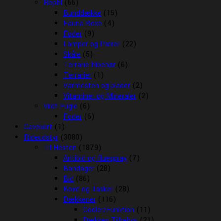
Reptil
(66)
Bunddække
(15)
Fauna Boxe
(4)
Foder
(9)
Lamper og Pærer
(22)
Skåle
(5)
Terrarie tilbehør
(6)
Terrarier
(1)
Varmesten og plader
(2)
Vitaminer og Mineraler
(2)
Vildt Fugle
(6)
Foder
(6)
Gavekort
(1)
Rideudstyr
(3080)
Til Hesten
(1879)
Antibid og fluespray
(7)
Bandager
(28)
Bid
(86)
Boxe og Tasker
(28)
Dækkener
(116)
Cooler/Funktion
(11)
Dækken Tilbehør
(21)