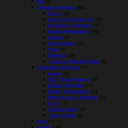
Olie
(4)
Pelspleje og trimning
(88)
Børster
(6)
Carder og Gummibørster
(7)
Coat Kings og Shedders
(5)
Diverse Plejeprodukter
(10)
Kamme
(9)
Klippemaskiner
(7)
Sakse
(9)
Shampoo
(29)
Trimme og Udredningsknive
(6)
Plejemidler og hygiejne
(32)
bagben
(2)
BUSTER Body Sleeves
(2)
Diverse Plejemidler
(17)
Diverse Plejeprodukter
(1)
Høm høm poser & tilbehør
(5)
Kraver
(1)
Løbetids Bukser
(4)
Tisse Underlag
(2)
Pools
(1)
Træning
(24)