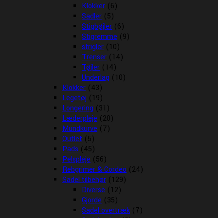
Klokker
(6)
Sadler
(5)
Stigbøjler
(6)
Stigremme
(9)
strigler
(10)
Trenser
(14)
Tøjler
(14)
Underlag
(10)
Klokker
(43)
Legetøj
(19)
Longering
(31)
Læderpleje
(20)
Mundkurve
(7)
Outlet
(5)
Pads
(45)
Pelspleje
(56)
Rebgrimer & Cordeo
(24)
Sadel tilbehør
(129)
Diverse
(12)
Gjorde
(35)
Sadel overtræk
(7)