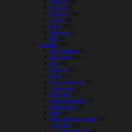
Chicopee
(20)
Easybarf
(5)
Eukanuba
(16)
Genesis
(6)
Mush
(27)
Pronature
(1)
Rafi
(6)
Godbidder
(169)
Barf godbidder
(3)
Barf Snack
(20)
Ben
(40)
Benebone
(7)
Boxby
(11)
Diverse godbidder
(7)
Julekalender
(1)
Kiwi walker
(1)
Kornfrie Godbidder
(3)
Lakse Krønch
(4)
Mush
(4)
Semi Moist Soft Treats
(15)
TreatTime
(31)
Treattime Soft Snak
(3)