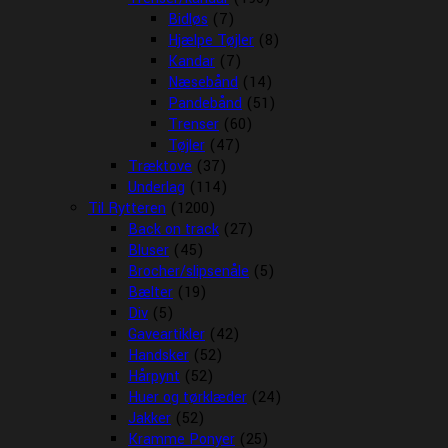
Bidløs
(7)
Hjælpe Tøjler
(8)
Kandar
(7)
Næsebånd
(14)
Pandebånd
(51)
Trenser
(60)
Tøjler
(47)
Træktove
(37)
Underlag
(114)
Til Rytteren
(1200)
Back on track
(27)
Bluser
(45)
Brocher/slipsenåle
(5)
Bælter
(19)
Div
(5)
Gaveartikler
(42)
Handsker
(52)
Hårpynt
(52)
Huer og tørklæder
(24)
Jakker
(52)
Kramme Ponyer
(25)