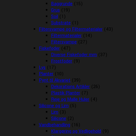
Baggrunde
(15)
Grus
(19)
Soil
(1)
Substrate
(1)
Filtersvampe og Filtermaterialer
(43)
Filtermaterialer
(14)
Filtersvampe
(27)
Fiskefoder
(47)
Diverse Fiskefoder mm
(37)
Frostfoder
(9)
Lys
(17)
Planter
(10)
Pynt til Akvariet
(39)
Dekorations Artikler
(26)
Plastik Planter
(7)
Reje og Malle Huler
(4)
Silicone og Lim
(5)
Lim
(3)
Silicone
(2)
Vandbehandling
(16)
Klargøring og Vedligehold
(9)