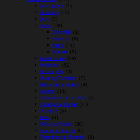
Beroligende
(1)
Bundstrø
(12)
Bure
(9)
Foder
(28)
Chinchilla
(2)
Hamster
(6)
Kanin
(11)
Marsvin
(9)
Gnaver Huse
(29)
Godbidder
(52)
Halm og Hø
(3)
Huler og Tunneller
(7)
Hø hække og bolde
(4)
Legetøj
(13)
Løbegårde og Toiletter
(6)
Løbehjul og Kugler
(11)
Pelspleje
(5)
Seler
(3)
Skåle og Flasker
(20)
Transport Kasser
(5)
Vitaminer og Mineraler
(9)