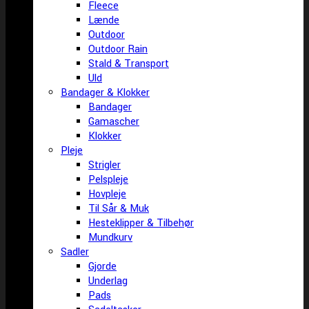
Fleece
Lænde
Outdoor
Outdoor Rain
Stald & Transport
Uld
Bandager & Klokker
Bandager
Gamascher
Klokker
Pleje
Strigler
Pelspleje
Hovpleje
Til Sår & Muk
Hesteklipper & Tilbehør
Mundkurv
Sadler
Gjorde
Underlag
Pads