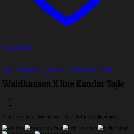
Add to Wishlist
Shop
/
Rideudstyr
/
Til Hesten
/
Trenser/kandar
/
Tøjler
Waldhausen X line Kandar Tøjle
Denne vare er p.t. ikke på lager og er derfor ikke tilgængelig.