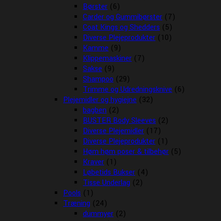
Børster
(6)
Carder og Gummibørster
(7)
Coat Kings og Shedders
(5)
Diverse Plejeprodukter
(10)
Kamme
(9)
Klippemaskiner
(7)
Sakse
(9)
Shampoo
(29)
Trimme og Udredningsknive
(6)
Plejemidler og hygiejne
(32)
bagben
(2)
BUSTER Body Sleeves
(2)
Diverse Plejemidler
(17)
Diverse Plejeprodukter
(1)
Høm høm poser & tilbehør
(5)
Kraver
(1)
Løbetids Bukser
(4)
Tisse Underlag
(2)
Pools
(1)
Træning
(24)
dummyer
(2)