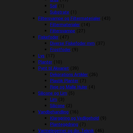
Soil
(1)
Substrate
(1)
Filtersvampe og Filtermaterialer
(43)
Filtermaterialer
(14)
Filtersvampe
(27)
Fiskefoder
(47)
Diverse Fiskefoder mm
(37)
Frostfoder
(9)
Lys
(17)
Planter
(10)
Pynt til Akvariet
(39)
Dekorations Artikler
(26)
Plastik Planter
(7)
Reje og Malle Huler
(4)
Silicone og Lim
(5)
Lim
(3)
Silicone
(2)
Vandbehandling
(16)
Klargøring og Vedligehold
(9)
Plantegødning
(7)
Varmelegemer og div. Teknik
(46)