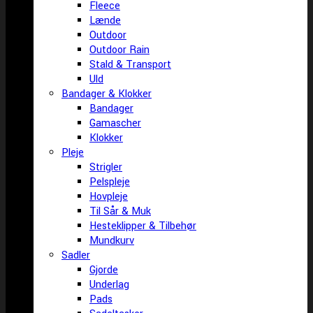
Fleece
Lænde
Outdoor
Outdoor Rain
Stald & Transport
Uld
Bandager & Klokker
Bandager
Gamascher
Klokker
Pleje
Strigler
Pelspleje
Hovpleje
Til Sår & Muk
Hesteklipper & Tilbehør
Mundkurv
Sadler
Gjorde
Underlag
Pads