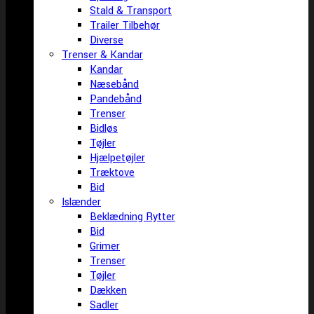
Stald & Transport
Trailer Tilbehør
Diverse
Trenser & Kandar
Kandar
Næsebånd
Pandebånd
Trenser
Bidløs
Tøjler
Hjælpetøjler
Træktove
Bid
Islænder
Beklædning Rytter
Bid
Grimer
Trenser
Tøjler
Dækken
Sadler