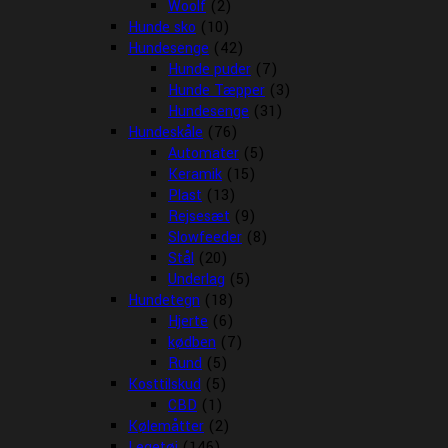
Woolf
(2)
Hunde sko
(10)
Hundesenge
(42)
Hunde puder
(7)
Hunde Tæpper
(3)
Hundesenge
(31)
Hundeskåle
(76)
Automater
(5)
Keramik
(15)
Plast
(13)
Rejsesæt
(9)
Slowfeeder
(8)
Stål
(20)
Underlag
(5)
Hundetegn
(18)
Hjerte
(6)
kødben
(7)
Rund
(5)
Kosttilskud
(5)
CBD
(1)
Kølemåtter
(2)
Legetøj
(146)