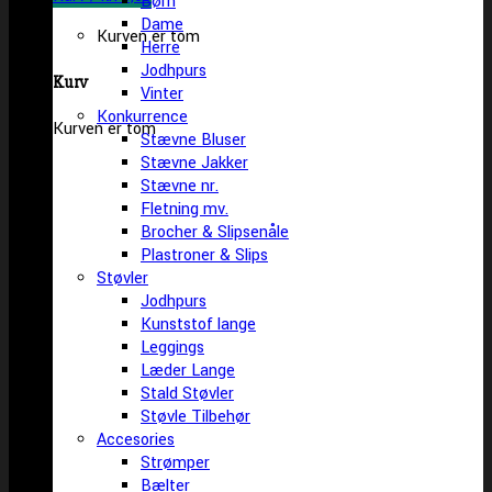
Børn
Dame
Kurven er tom
Herre
Jodhpurs
Kurv
Vinter
Konkurrence
Kurven er tom
Stævne Bluser
Stævne Jakker
Stævne nr.
Fletning mv.
Brocher & Slipsenåle
Plastroner & Slips
Støvler
Jodhpurs
Kunststof lange
Leggings
Læder Lange
Stald Støvler
Støvle Tilbehør
Accesories
Strømper
Bælter