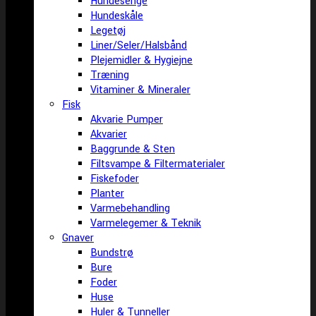
Hundesenge
Hundeskåle
Legetøj
Liner/Seler/Halsbånd
Plejemidler & Hygiejne
Træning
Vitaminer & Mineraler
Fisk
Akvarie Pumper
Akvarier
Baggrunde & Sten
Filtsvampe & Filtermaterialer
Fiskefoder
Planter
Varmebehandling
Varmelegemer & Teknik
Gnaver
Bundstrø
Bure
Foder
Huse
Huler & Tunneller