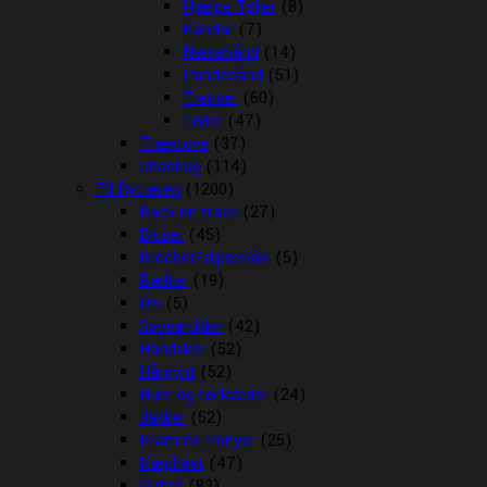
Hjælpe Tøjler
(8)
Kandar
(7)
Næsebånd
(14)
Pandebånd
(51)
Trenser
(60)
Tøjler
(47)
Træktove
(37)
Underlag
(114)
Til Rytteren
(1200)
Back on track
(27)
Bluser
(45)
Brocher/slipsenåle
(5)
Bælter
(19)
Div
(5)
Gaveartikler
(42)
Handsker
(52)
Hårpynt
(52)
Huer og tørklæder
(24)
Jakker
(52)
Kramme Ponyer
(25)
Kæphest
(47)
Outlet
(83)