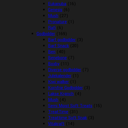
Eukanuba
(16)
Genesis
(6)
Mush
(27)
Pronature
(1)
Rafi
(6)
Godbidder
(169)
Barf godbidder
(3)
Barf Snack
(20)
Ben
(40)
Benebone
(7)
Boxby
(11)
Diverse godbidder
(7)
Julekalender
(1)
Kiwi walker
(1)
Kornfrie Godbidder
(3)
Lakse Krønch
(4)
Mush
(4)
Semi Moist Soft Treats
(15)
TreatTime
(31)
Treattime Soft Snak
(3)
Vitakraft
(14)