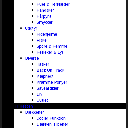
Huer & Tørklæder
Handsker
Hårpynt
Smykker
Udstyr
Ridehjelme
Piske
Spore & Remme
Reflexer & Lys
Diverse
Tasker
Back On Track
Kæphest
Kramme Ponyer
Gaveartikler
Div
Outlet
Til Hesten
Dækkener
Cooler Funktion
Dækken Tilbehør