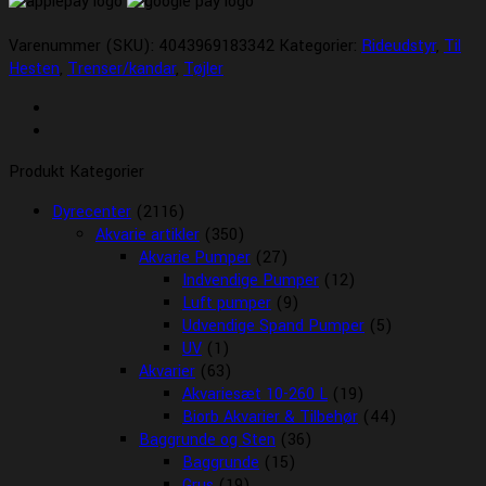
Varenummer (SKU):
4043969183342
Kategorier:
Rideudstyr
,
Til
Hesten
,
Trenser/kandar
,
Tøjler
Produkt Kategorier
Dyrecenter
(2116)
Akvarie artikler
(350)
Akvarie Pumper
(27)
Indvendige Pumper
(12)
Luft pumper
(9)
Udvendige Spand Pumper
(5)
UV
(1)
Akvarier
(63)
Akvariesæt 10-260 L
(19)
Biorb Akvarier & Tilbehør
(44)
Baggrunde og Sten
(36)
Baggrunde
(15)
Grus
(19)