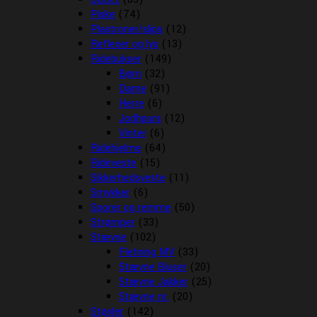
Piske
(74)
Plastroner/slips
(12)
Reflexer og lys
(13)
Ridebukser
(149)
Børn
(32)
Dame
(91)
Herre
(6)
Jodhpurs
(12)
Vinter
(6)
Ridehjelme
(64)
Rideveste
(15)
Sikkerhedsveste
(11)
Smykker
(6)
Sporer og remme
(50)
Strømper
(33)
Stævne
(102)
Fletning MV
(33)
Stævne Bluser
(20)
Stævne Jakker
(25)
Stævne nr.
(20)
Støvler
(142)