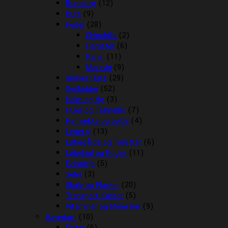
Bundstrø
(12)
Bure
(9)
Foder
(28)
Chinchilla
(2)
Hamster
(6)
Kanin
(11)
Marsvin
(9)
Gnaver Huse
(29)
Godbidder
(52)
Halm og Hø
(3)
Huler og Tunneller
(7)
Hø hække og bolde
(4)
Legetøj
(13)
Løbegårde og Toiletter
(6)
Løbehjul og Kugler
(11)
Pelspleje
(5)
Seler
(3)
Skåle og Flasker
(20)
Transport Kasser
(5)
Vitaminer og Mineraler
(9)
Havedam
(10)
Foder
(6)