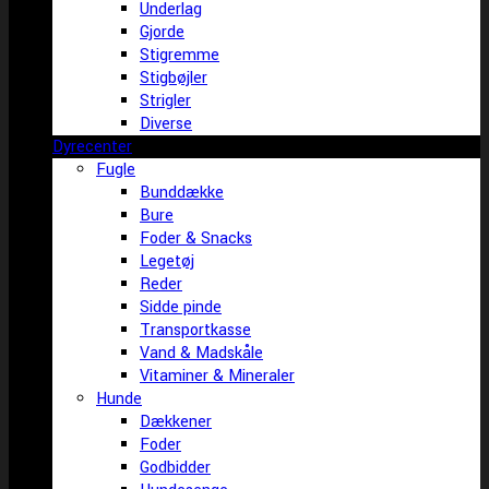
Underlag
Gjorde
Stigremme
Stigbøjler
Strigler
Diverse
Dyrecenter
Fugle
Bunddække
Bure
Foder & Snacks
Legetøj
Reder
Sidde pinde
Transportkasse
Vand & Madskåle
Vitaminer & Mineraler
Hunde
Dækkener
Foder
Godbidder