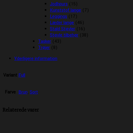
Jodhpurs
(15)
Kunststof lange
(7)
Leggings
(17)
Læder lange
(46)
Stald Støvler
(16)
Støvle tilbehør
(38)
Tasker
(43)
Trøjer
(8)
Yderligere information
Variant
Full
Farve
Brun
,
Sort
Relaterede varer