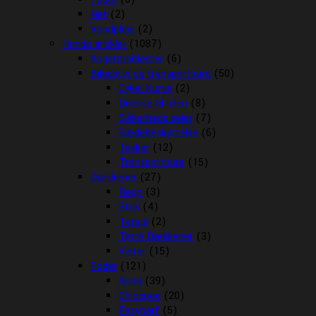
Net
(2)
Vandpleje
(2)
Hunde artikler
(1087)
Angstproblemer
(6)
Biludstyr og transportbure
(50)
Cykel Kurve
(2)
Diverse til bilen
(8)
Sikkerheds seler
(7)
Sædebeskyttelse
(6)
Tasker
(12)
Transportbure
(15)
Dækkener
(27)
Regn
(3)
Strik
(4)
Terapi
(2)
Tørre Dækkener
(3)
Vinter
(15)
Foder
(121)
Arion
(39)
Chicopee
(20)
Easybarf
(5)