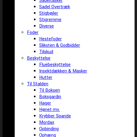
Sadeltasker
Sadel Overtræk
Stigbøjler
Stigremme
Diverse
Foder
Hestefoder
Sliksten & Godbidder
Tilskud
Beskyttelse
Fluebeskyttelse
Insektdækken & Masker
Hutter
Til Stalden
Til Boksen
Boksgardin
Hager
Hønet mv.
Krybber Spande
Mordax
Opbinding
Ophæng