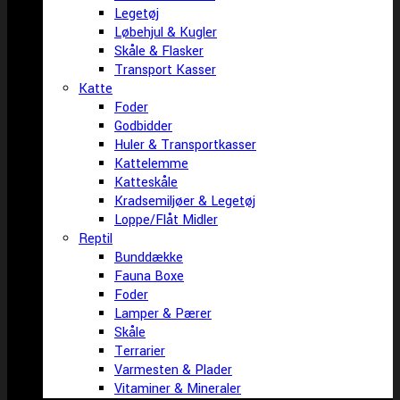
Legetøj
Løbehjul & Kugler
Skåle & Flasker
Transport Kasser
Katte
Foder
Godbidder
Huler & Transportkasser
Kattelemme
Katteskåle
Kradsemiljøer & Legetøj
Loppe/Flåt Midler
Reptil
Bunddække
Fauna Boxe
Foder
Lamper & Pærer
Skåle
Terrarier
Varmesten & Plader
Vitaminer & Mineraler