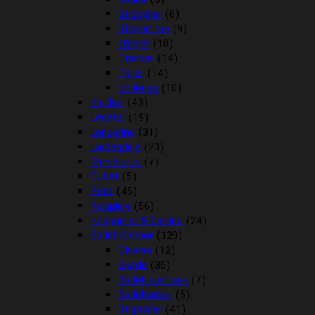
Stigbøjler
(6)
Stigremme
(9)
strigler
(10)
Trenser
(14)
Tøjler
(14)
Underlag
(10)
Klokker
(43)
Legetøj
(19)
Longering
(31)
Læderpleje
(20)
Mundkurve
(7)
Outlet
(5)
Pads
(45)
Pelspleje
(56)
Rebgrimer & Cordeo
(24)
Sadel tilbehør
(129)
Diverse
(12)
Gjorde
(35)
Sadel overtræk
(7)
Sadeltasker
(5)
Stigbøjler
(41)