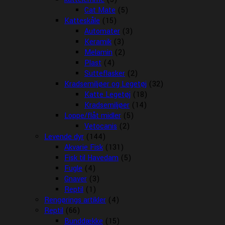
Cat Mate
(5)
Katteskåle
(15)
Automater
(3)
Keramik
(3)
Melamin
(2)
Plast
(4)
Sutteflasker
(2)
Kradsemiljøer og Legetøj
(32)
Katte Legetøj
(18)
Kradsemiljøer
(14)
Loppe/flåt midler
(5)
Vetocanis
(2)
Levende dyr
(144)
Akvarie Fisk
(131)
Fisk til Havedam
(5)
Fugle
(4)
Gnaver
(3)
Reptil
(1)
Rengørings artikler
(4)
Reptil
(66)
Bunddække
(15)