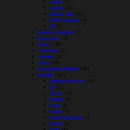
Lænde
(7)
Outdoor
(40)
Outdoor Rain
(15)
Stald/Transport
(4)
Uld
(3)
Fortøj og martingal
(9)
Gamascher
(73)
Grimer
(139)
Hestefoder
(3)
Hovpleje
(26)
Hutter
(49)
Insektdækken/Masker
(46)
Islænder
(141)
Beklædning Rytter
(14)
Bid
(7)
Diverse
(13)
Dækken
(6)
Gjorde
(5)
Grimer
(15)
Insektbeskyttelse
(5)
Klokker
(6)
Sadler
(5)