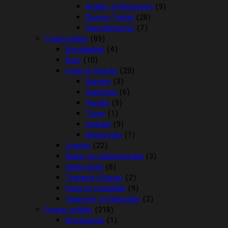
Artikler til Rengøring
(9)
Diverse Teknik
(28)
Varmelegemer
(7)
Fugle artikler
(89)
Bunddække
(4)
Bure
(10)
Foder & Snacks
(29)
Kanarie
(3)
Papegøje
(6)
Parakit
(9)
Trope
(1)
Undulat
(9)
Æggefoder
(1)
Legetøj
(22)
Reder og redemateriale
(3)
Sidde pinde
(8)
Transport Kasser
(2)
Vand og madskåle
(9)
Vitaminer og Mineraler
(2)
Gnaver artikler
(218)
Beroligende
(1)