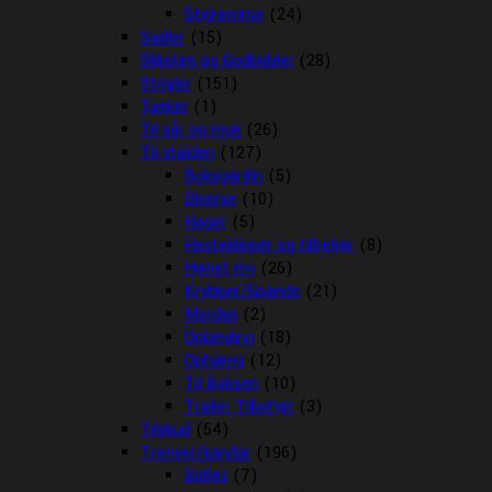
Stigremme
(24)
Sadler
(15)
Sliksten og Godbidder
(28)
Strigler
(151)
Tasker
(1)
Til sår og muk
(26)
Til stalden
(127)
Boksgardin
(5)
Diverse
(10)
Hager
(5)
Hesteklipper og tilbehør
(8)
Hønet mv
(26)
Krybber/Spande
(21)
Mordax
(2)
Opbinding
(18)
Ophæng
(12)
Til Boksen
(10)
Trailer Tilbehør
(3)
Tilskud
(54)
Trenser/kandar
(196)
Bidløs
(7)