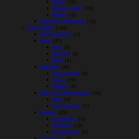
Fløjter
(10)
Godbids Tasker
(10)
Klikkere
(2)
Vitaminer og Mineraler
(10)
Katte artikler
(142)
Angstproblemer
(1)
Foder
(21)
Arion
(9)
Chicopee
(8)
Mush
(3)
Godbidder
(29)
Græs og malt
(4)
Treats
(19)
Vådkost
(6)
Huler og Transportkasser
(10)
Huler
(9)
Transportbure
(1)
Hygiejne
(23)
Kattebakker
(5)
Kattegrus
(12)
Kattetoiletter
(5)
kattelemme
(5)