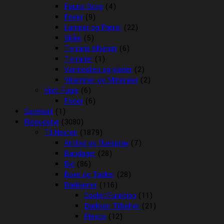
Fauna Boxe
(4)
Foder
(9)
Lamper og Pærer
(22)
Skåle
(5)
Terrarie tilbehør
(6)
Terrarier
(1)
Varmesten og plader
(2)
Vitaminer og Mineraler
(2)
Vildt Fugle
(6)
Foder
(6)
Gavekort
(1)
Rideudstyr
(3080)
Til Hesten
(1879)
Antibid og fluespray
(7)
Bandager
(28)
Bid
(86)
Boxe og Tasker
(28)
Dækkener
(116)
Cooler/Funktion
(11)
Dækken Tilbehør
(21)
Fleece
(12)