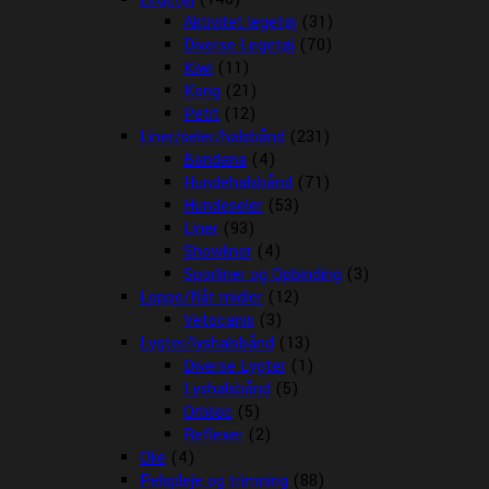
Aktivitet legetøj
(31)
Diverse Legetøj
(70)
Kiwi
(11)
Kong
(21)
Petit
(12)
Liner/seler/halsbånd
(231)
Bandana
(4)
Hundehalsbånd
(71)
Hundeseler
(53)
Liner
(93)
Showliner
(4)
Sporliner og Opbinding
(3)
Loppe/flåt midler
(12)
Vetocanis
(3)
Lygter/lyshalsbånd
(13)
Diverse Lygter
(1)
Lyshalsbånd
(5)
Orbiloc
(5)
Reflexer
(2)
Olie
(4)
Pelspleje og trimning
(88)