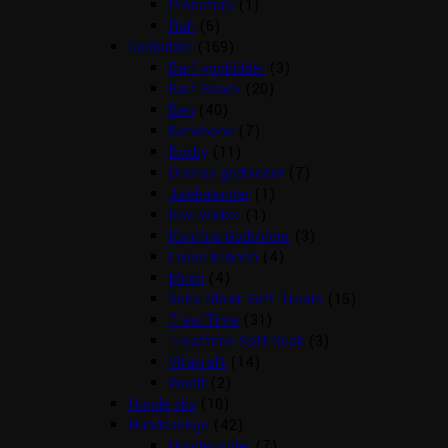
Pronature
(1)
Rafi
(6)
Godbidder
(169)
Barf godbidder
(3)
Barf Snack
(20)
Ben
(40)
Benebone
(7)
Boxby
(11)
Diverse godbidder
(7)
Julekalender
(1)
Kiwi walker
(1)
Kornfrie Godbidder
(3)
Lakse Krønch
(4)
Mush
(4)
Semi Moist Soft Treats
(15)
TreatTime
(31)
Treattime Soft Snak
(3)
Vitakraft
(14)
Woolf
(2)
Hunde sko
(10)
Hundesenge
(42)
Hunde puder
(7)