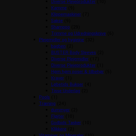
Diverse Plejeprodukter
(10)
Kamme
(9)
Klippemaskiner
(7)
Sakse
(9)
Shampoo
(29)
Trimme og Udredningsknive
(6)
Plejemidler og hygiejne
(32)
bagben
(2)
BUSTER Body Sleeves
(2)
Diverse Plejemidler
(17)
Diverse Plejeprodukter
(1)
Høm høm poser & tilbehør
(5)
Kraver
(1)
Løbetids Bukser
(4)
Tisse Underlag
(2)
Pools
(1)
Træning
(24)
dummyer
(2)
Fløjter
(10)
Godbids Tasker
(10)
Klikkere
(2)
Vitaminer og Mineraler
(10)