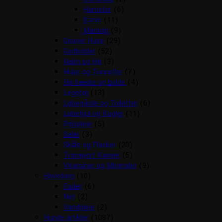
Hamster
(6)
Kanin
(11)
Marsvin
(9)
Gnaver Huse
(29)
Godbidder
(52)
Halm og Hø
(3)
Huler og Tunneller
(7)
Hø hække og bolde
(4)
Legetøj
(13)
Løbegårde og Toiletter
(6)
Løbehjul og Kugler
(11)
Pelspleje
(5)
Seler
(3)
Skåle og Flasker
(20)
Transport Kasser
(5)
Vitaminer og Mineraler
(9)
Havedam
(10)
Foder
(6)
Net
(2)
Vandpleje
(2)
Hunde artikler
(1087)