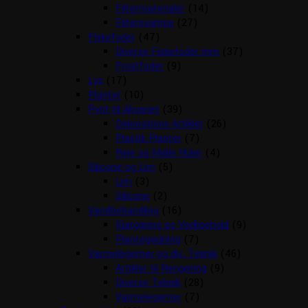
Filtermaterialer
(14)
Filtersvampe
(27)
Fiskefoder
(47)
Diverse Fiskefoder mm
(37)
Frostfoder
(9)
Lys
(17)
Planter
(10)
Pynt til Akvariet
(39)
Dekorations Artikler
(26)
Plastik Planter
(7)
Reje og Malle Huler
(4)
Silicone og Lim
(5)
Lim
(3)
Silicone
(2)
Vandbehandling
(16)
Klargøring og Vedligehold
(9)
Plantegødning
(7)
Varmelegemer og div. Teknik
(46)
Artikler til Rengøring
(9)
Diverse Teknik
(28)
Varmelegemer
(7)