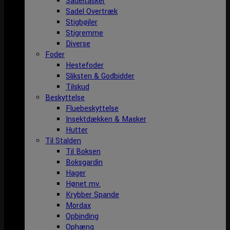
Sadeltasker
Sadel Overtræk
Stigbøjler
Stigremme
Diverse
Foder
Hestefoder
Sliksten & Godbidder
Tilskud
Beskyttelse
Fluebeskyttelse
Insektdækken & Masker
Hutter
Til Stalden
Til Boksen
Boksgardin
Hager
Hønet mv.
Krybber Spande
Mordax
Opbinding
Ophæng