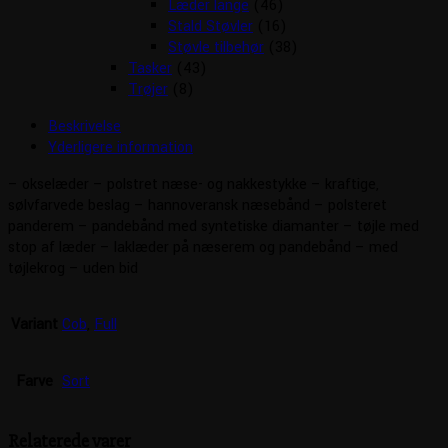
Læder lange
(46)
Stald Støvler
(16)
Støvle tilbehør
(38)
Tasker
(43)
Trøjer
(8)
Beskrivelse
Yderligere information
– okselæder – polstret næse- og nakkestykke – kraftige,
sølvfarvede beslag – hannoveransk næsebånd – polsteret
panderem – pandebånd med syntetiske diamanter – tøjle med
stop af læder – laklæder på næserem og pandebånd – med
tøjlekrog – uden bid
Variant
Cob
,
Full
Farve
Sort
Relaterede varer