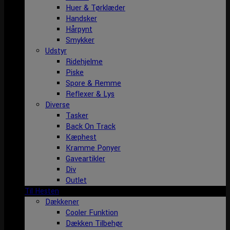
Huer & Tørklæder
Handsker
Hårpynt
Smykker
Udstyr
Ridehjelme
Piske
Spore & Remme
Reflexer & Lys
Diverse
Tasker
Back On Track
Kæphest
Kramme Ponyer
Gaveartikler
Div
Outlet
Til Hesten
Dækkener
Cooler Funktion
Dækken Tilbehør