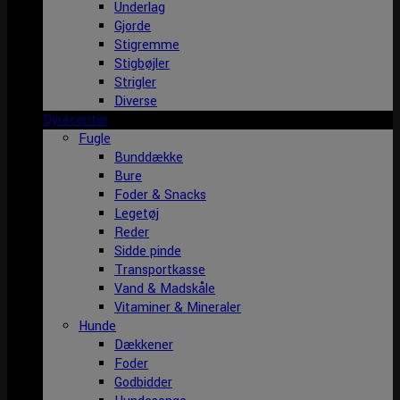
Underlag
Gjorde
Stigremme
Stigbøjler
Strigler
Diverse
Dyrecenter
Fugle
Bunddække
Bure
Foder & Snacks
Legetøj
Reder
Sidde pinde
Transportkasse
Vand & Madskåle
Vitaminer & Mineraler
Hunde
Dækkener
Foder
Godbidder