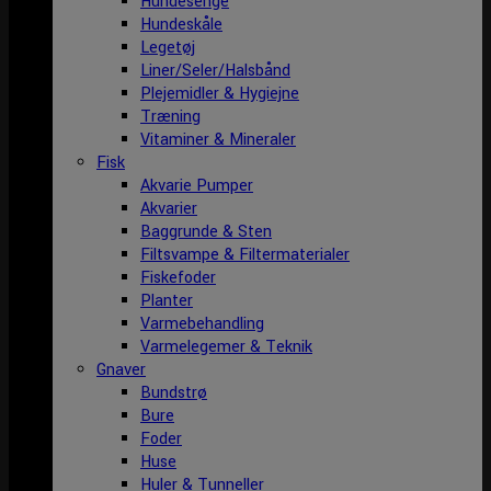
Hundesenge
Hundeskåle
Legetøj
Liner/Seler/Halsbånd
Plejemidler & Hygiejne
Træning
Vitaminer & Mineraler
Fisk
Akvarie Pumper
Akvarier
Baggrunde & Sten
Filtsvampe & Filtermaterialer
Fiskefoder
Planter
Varmebehandling
Varmelegemer & Teknik
Gnaver
Bundstrø
Bure
Foder
Huse
Huler & Tunneller