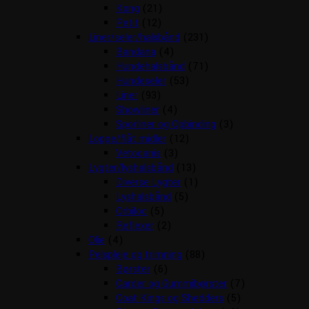
Kong
(21)
Petit
(12)
Liner/seler/halsbånd
(231)
Bandana
(4)
Hundehalsbånd
(71)
Hundeseler
(53)
Liner
(93)
Showliner
(4)
Sporliner og Opbinding
(3)
Loppe/flåt midler
(12)
Vetocanis
(3)
Lygter/lyshalsbånd
(13)
Diverse Lygter
(1)
Lyshalsbånd
(5)
Orbiloc
(5)
Reflexer
(2)
Olie
(4)
Pelspleje og trimning
(88)
Børster
(6)
Carder og Gummibørster
(7)
Coat Kings og Shedders
(5)