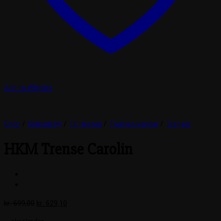
Add to Wishlist
Shop
/
Rideudstyr
/
Til Hesten
/
Trenser/kandar
/
Trenser
HKM Trense Carolin
Den
Den
kr.
699,00
kr.
629,10
oprindelige
aktuelle