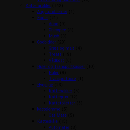
Katte artikler
(142)
Angstproblemer
(1)
Foder
(21)
Arion
(9)
Chicopee
(8)
Mush
(3)
Godbidder
(29)
Græs og malt
(4)
Treats
(19)
Vådkost
(6)
Huler og Transportkasser
(10)
Huler
(9)
Transportbure
(1)
Hygiejne
(23)
Kattebakker
(5)
Kattegrus
(12)
Kattetoiletter
(5)
kattelemme
(5)
Cat Mate
(5)
Katteskåle
(15)
Automater
(3)