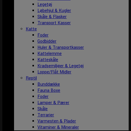
Legetøj
Løbehjul & Kugler
Skåle & Flasker
Transport Kasser
Katte
Foder
Godbidder
Huler & Transportkasser
Kattelemme
Katteskåle
Kradsemiljøer & Legetøj
Loppe/Flåt Midler
Reptil
Bunddække
Fauna Boxe
Foder
Lamper & Pærer
Skåle
Terrarier
Varmesten & Plader
Vitaminer & Mineraler