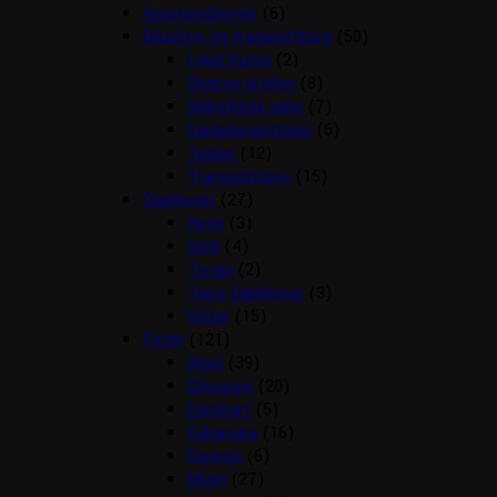
Angstproblemer
(6)
Biludstyr og transportbure
(50)
Cykel Kurve
(2)
Diverse til bilen
(8)
Sikkerheds seler
(7)
Sædebeskyttelse
(6)
Tasker
(12)
Transportbure
(15)
Dækkener
(27)
Regn
(3)
Strik
(4)
Terapi
(2)
Tørre Dækkener
(3)
Vinter
(15)
Foder
(121)
Arion
(39)
Chicopee
(20)
Easybarf
(5)
Eukanuba
(16)
Genesis
(6)
Mush
(27)