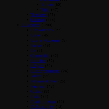
Trenser
(60)
Tøjler
(47)
Træktove
(37)
Underlag
(114)
Til Rytteren
(1200)
Back on track
(27)
Bluser
(45)
Brocher/slipsenåle
(5)
Bælter
(19)
Div
(5)
Gaveartikler
(42)
Handsker
(52)
Hårpynt
(52)
Huer og tørklæder
(24)
Jakker
(52)
Kramme Ponyer
(25)
Kæphest
(47)
Outlet
(83)
Piske
(74)
Plastroner/slips
(12)
Reflexer og lys
(13)