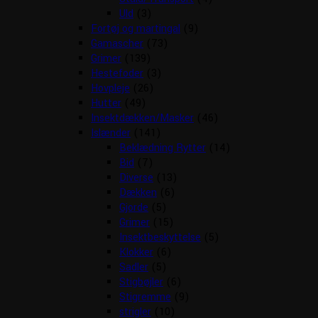
Uld
(3)
Fortøj og martingal
(9)
Gamascher
(73)
Grimer
(139)
Hestefoder
(3)
Hovpleje
(26)
Hutter
(49)
Insektdækken/Masker
(46)
Islænder
(141)
Beklædning Rytter
(14)
Bid
(7)
Diverse
(13)
Dækken
(6)
Gjorde
(5)
Grimer
(15)
Insektbeskyttelse
(5)
Klokker
(6)
Sadler
(5)
Stigbøjler
(6)
Stigremme
(9)
strigler
(10)