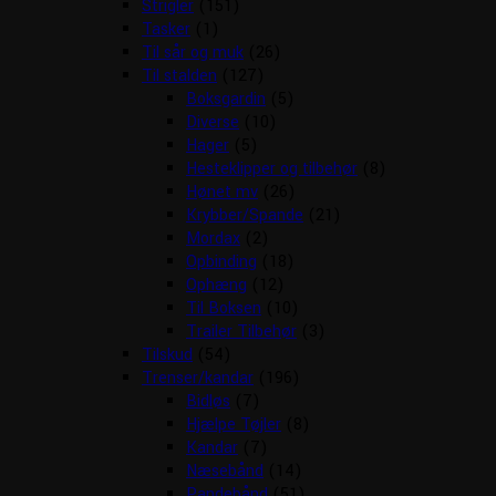
Strigler
(151)
Tasker
(1)
Til sår og muk
(26)
Til stalden
(127)
Boksgardin
(5)
Diverse
(10)
Hager
(5)
Hesteklipper og tilbehør
(8)
Hønet mv
(26)
Krybber/Spande
(21)
Mordax
(2)
Opbinding
(18)
Ophæng
(12)
Til Boksen
(10)
Trailer Tilbehør
(3)
Tilskud
(54)
Trenser/kandar
(196)
Bidløs
(7)
Hjælpe Tøjler
(8)
Kandar
(7)
Næsebånd
(14)
Pandebånd
(51)