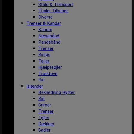
Stald & Transport
Trailer Tilbehør
Diverse
Trenser & Kandar
Kandar
Næsebånd
Pandebånd
Trenser
Bidløs
Tøjler
Hjælpetøjler
Træktove
Bid
Islænder
Beklædning Rytter
Bid
Grimer
Trenser
Tøjler
Dækken
Sadler