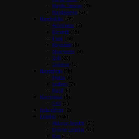
Hunde Tæpper
(3)
Hundesenge
(31)
Hundeskåle
(76)
Automater
(5)
Keramik
(15)
Plast
(13)
Rejsesæt
(9)
Slowfeeder
(8)
Stål
(20)
Underlag
(5)
Hundetegn
(18)
Hjerte
(6)
kødben
(7)
Rund
(5)
Kosttilskud
(5)
CBD
(1)
Kølemåtter
(2)
Legetøj
(146)
Aktivitet legetøj
(31)
Diverse Legetøj
(70)
Kiwi
(11)