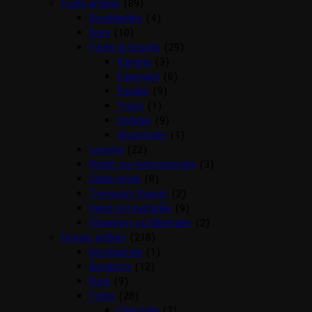
Fugle artikler
(89)
Bunddække
(4)
Bure
(10)
Foder & Snacks
(29)
Kanarie
(3)
Papegøje
(6)
Parakit
(9)
Trope
(1)
Undulat
(9)
Æggefoder
(1)
Legetøj
(22)
Reder og redemateriale
(3)
Sidde pinde
(8)
Transport Kasser
(2)
Vand og madskåle
(9)
Vitaminer og Mineraler
(2)
Gnaver artikler
(218)
Beroligende
(1)
Bundstrø
(12)
Bure
(9)
Foder
(28)
Chinchilla
(2)