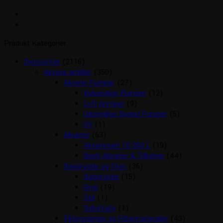
Produkt Kategorier
Dyrecenter
(2116)
Akvarie artikler
(350)
Akvarie Pumper
(27)
Indvendige Pumper
(12)
Luft pumper
(9)
Udvendige Spand Pumper
(5)
UV
(1)
Akvarier
(63)
Akvariesæt 10-260 L
(19)
Biorb Akvarier & Tilbehør
(44)
Baggrunde og Sten
(36)
Baggrunde
(15)
Grus
(19)
Soil
(1)
Substrate
(1)
Filtersvampe og Filtermaterialer
(43)