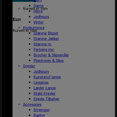
Børn
Dame
Kurven er tom
Herre
Jodhpurs
Kurv
Vinter
Konkurrence
Kurven er tom
Stævne Bluser
Stævne Jakker
Stævne nr.
Fletning mv.
Brocher & Slipsenåle
Plastroner & Slips
Støvler
Jodhpurs
Kunststof lange
Leggings
Læder Lange
Stald Støvler
Støvle Tilbehør
Accesories
Strømper
Bælter