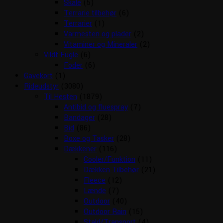
Skåle
(5)
Terrarie tilbehør
(6)
Terrarier
(1)
Varmesten og plader
(2)
Vitaminer og Mineraler
(2)
Vildt Fugle
(6)
Foder
(6)
Gavekort
(1)
Rideudstyr
(3080)
Til Hesten
(1879)
Antibid og fluespray
(7)
Bandager
(28)
Bid
(86)
Boxe og Tasker
(28)
Dækkener
(116)
Cooler/Funktion
(11)
Dækken Tilbehør
(21)
Fleece
(12)
Lænde
(7)
Outdoor
(40)
Outdoor Rain
(15)
Stald/Transport
(4)