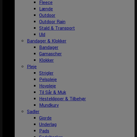
Fleece
Lænde
Outdoor
Outdoor Rain
Stald & Transport
Uld
Bandager & Klokker
Bandager
Gamascher
Klokker
Pleje
Strigler
Pelspleje
Hovpleje
Til Sår & Muk
Hesteklipper & Tilbehør
Mundkurv
Sadler
Gjorde
Underlag
Pads