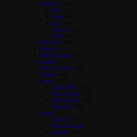
Ridebukser
(149)
Børn
(32)
Dame
(91)
Herre
(6)
Jodhpurs
(12)
Vinter
(6)
Ridehjelme
(64)
Rideveste
(15)
Sikkerhedsveste
(11)
Smykker
(6)
Sporer og remme
(50)
Strømper
(33)
Stævne
(102)
Fletning MV
(33)
Stævne Bluser
(20)
Stævne Jakker
(25)
Stævne nr.
(20)
Støvler
(142)
Jodhpurs
(15)
Kunststof lange
(7)
Leggings
(17)