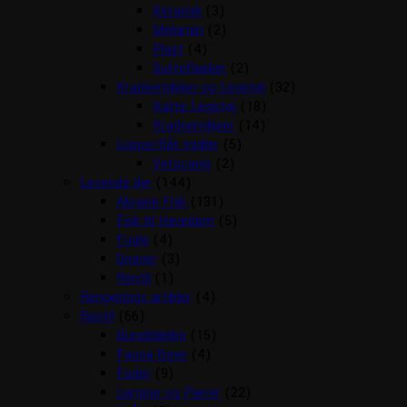
Keramik
(3)
Melamin
(2)
Plast
(4)
Sutteflasker
(2)
Kradsemiljøer og Legetøj
(32)
Katte Legetøj
(18)
Kradsemiljøer
(14)
Loppe/flåt midler
(5)
Vetocanis
(2)
Levende dyr
(144)
Akvarie Fisk
(131)
Fisk til Havedam
(5)
Fugle
(4)
Gnaver
(3)
Reptil
(1)
Rengørings artikler
(4)
Reptil
(66)
Bunddække
(15)
Fauna Boxe
(4)
Foder
(9)
Lamper og Pærer
(22)