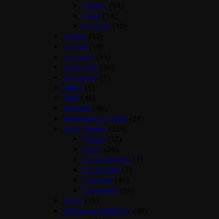
Trenser
(14)
Tøjler
(14)
Underlag
(10)
Klokker
(43)
Legetøj
(19)
Longering
(31)
Læderpleje
(20)
Mundkurve
(7)
Outlet
(5)
Pads
(45)
Pelspleje
(56)
Rebgrimer & Cordeo
(24)
Sadel tilbehør
(129)
Diverse
(12)
Gjorde
(35)
Sadel overtræk
(7)
Sadeltasker
(5)
Stigbøjler
(41)
Stigremme
(24)
Sadler
(15)
Sliksten og Godbidder
(28)