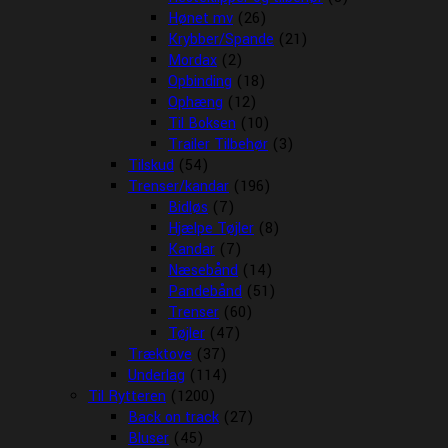
Hønet mv
(26)
Krybber/Spande
(21)
Mordax
(2)
Opbinding
(18)
Ophæng
(12)
Til Boksen
(10)
Trailer Tilbehør
(3)
Tilskud
(54)
Trenser/kandar
(196)
Bidløs
(7)
Hjælpe Tøjler
(8)
Kandar
(7)
Næsebånd
(14)
Pandebånd
(51)
Trenser
(60)
Tøjler
(47)
Træktove
(37)
Underlag
(114)
Til Rytteren
(1200)
Back on track
(27)
Bluser
(45)