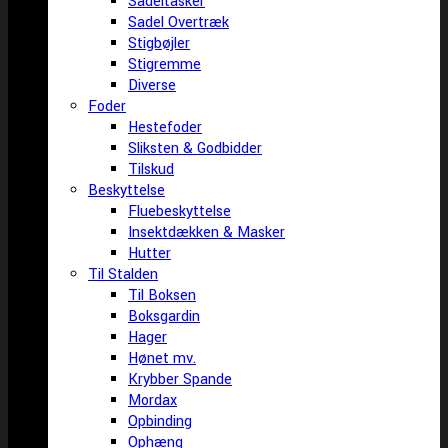
Sadeltasker
Sadel Overtræk
Stigbøjler
Stigremme
Diverse
Foder
Hestefoder
Sliksten & Godbidder
Tilskud
Beskyttelse
Fluebeskyttelse
Insektdækken & Masker
Hutter
Til Stalden
Til Boksen
Boksgardin
Hager
Hønet mv.
Krybber Spande
Mordax
Opbinding
Ophæng