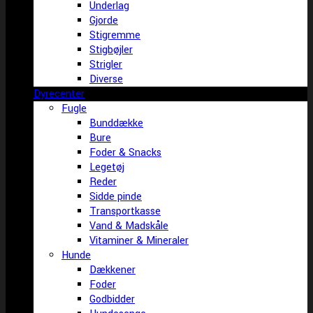
Underlag
Gjorde
Stigremme
Stigbøjler
Strigler
Diverse
Dyrecenter
Fugle
Bunddække
Bure
Foder & Snacks
Legetøj
Reder
Sidde pinde
Transportkasse
Vand & Madskåle
Vitaminer & Mineraler
Hunde
Dækkener
Foder
Godbidder