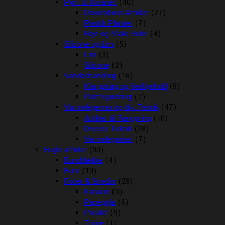
Pynt til Akvariet
(40)
Dekorations Artikler
(27)
Plastik Planter
(7)
Reje og Malle Huler
(4)
Silicone og Lim
(5)
Lim
(3)
Silicone
(2)
Vandbehandling
(16)
Klargøring og Vedligehold
(9)
Plantegødning
(7)
Varmelegemer og div. Teknik
(47)
Artikler til Rengøring
(10)
Diverse Teknik
(28)
Varmelegemer
(7)
Fugle artikler
(90)
Bunddække
(4)
Bure
(10)
Foder & Snacks
(29)
Kanarie
(3)
Papegøje
(6)
Parakit
(9)
Trope
(1)