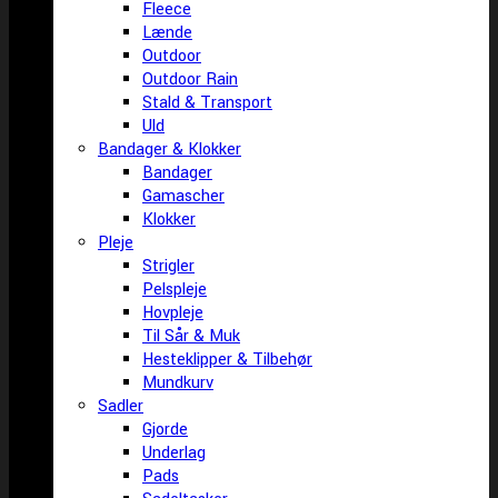
Fleece
Lænde
Outdoor
Outdoor Rain
Stald & Transport
Uld
Bandager & Klokker
Bandager
Gamascher
Klokker
Pleje
Strigler
Pelspleje
Hovpleje
Til Sår & Muk
Hesteklipper & Tilbehør
Mundkurv
Sadler
Gjorde
Underlag
Pads