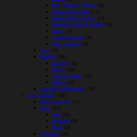
BUSTER Body Sleeves
(2)
Diverse Plejemidler
(17)
Diverse Plejeprodukter
(1)
Høm høm poser & tilbehør
(5)
Kraver
(1)
Løbetids Bukser
(4)
Tisse Underlag
(2)
Pools
(1)
Træning
(24)
dummyer
(2)
Fløjter
(10)
Godbids Tasker
(10)
Klikkere
(2)
Vitaminer og Mineraler
(10)
Katte artikler
(142)
Angstproblemer
(1)
Foder
(21)
Arion
(9)
Chicopee
(8)
Mush
(3)
Godbidder
(29)