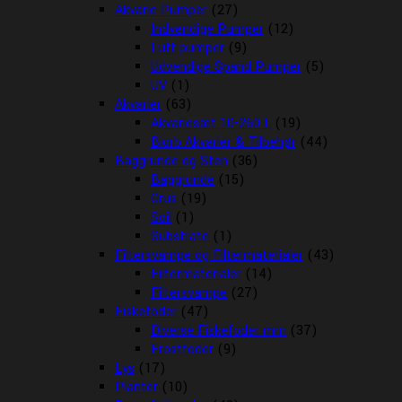
Akvarie Pumper
(27)
Indvendige Pumper
(12)
Luft pumper
(9)
Udvendige Spand Pumper
(5)
UV
(1)
Akvarier
(63)
Akvariesæt 10-260 L
(19)
Biorb Akvarier & Tilbehør
(44)
Baggrunde og Sten
(36)
Baggrunde
(15)
Grus
(19)
Soil
(1)
Substrate
(1)
Filtersvampe og Filtermaterialer
(43)
Filtermaterialer
(14)
Filtersvampe
(27)
Fiskefoder
(47)
Diverse Fiskefoder mm
(37)
Frostfoder
(9)
Lys
(17)
Planter
(10)