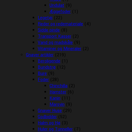
Undulat
(9)
Æggefoder
(1)
Legetøj
(22)
Reder og redemateriale
(4)
Sidde pinde
(8)
Transport Kasser
(2)
Vand og madskåle
(9)
Vitaminer og Mineraler
(2)
Gnaver artikler
(219)
Beroligende
(1)
Bundstrø
(12)
Bure
(9)
Foder
(28)
Chinchilla
(2)
Hamster
(6)
Kanin
(11)
Marsvin
(9)
Gnaver Huse
(29)
Godbidder
(52)
Halm og Hø
(3)
Huler og Tunneller
(7)