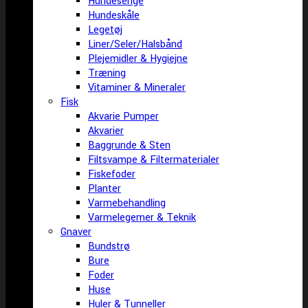
Hundesenge
Hundeskåle
Legetøj
Liner/Seler/Halsbånd
Plejemidler & Hygiejne
Træning
Vitaminer & Mineraler
Fisk
Akvarie Pumper
Akvarier
Baggrunde & Sten
Filtsvampe & Filtermaterialer
Fiskefoder
Planter
Varmebehandling
Varmelegemer & Teknik
Gnaver
Bundstrø
Bure
Foder
Huse
Huler & Tunneller