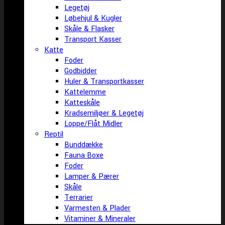
Legetøj
Løbehjul & Kugler
Skåle & Flasker
Transport Kasser
Katte
Foder
Godbidder
Huler & Transportkasser
Kattelemme
Katteskåle
Kradsemiljøer & Legetøj
Loppe/Flåt Midler
Reptil
Bunddække
Fauna Boxe
Foder
Lamper & Pærer
Skåle
Terrarier
Varmesten & Plader
Vitaminer & Mineraler