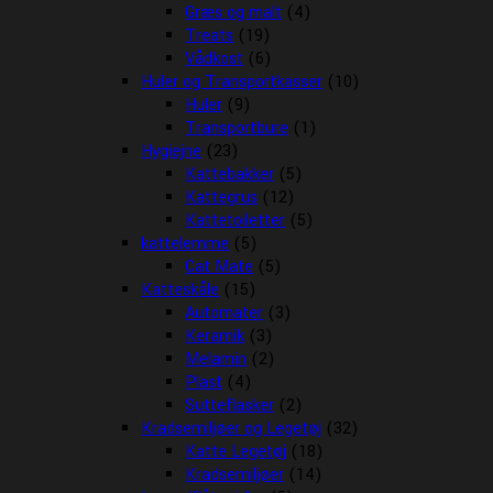
Græs og malt
(4)
Treats
(19)
Vådkost
(6)
Huler og Transportkasser
(10)
Huler
(9)
Transportbure
(1)
Hygiejne
(23)
Kattebakker
(5)
Kattegrus
(12)
Kattetoiletter
(5)
kattelemme
(5)
Cat Mate
(5)
Katteskåle
(15)
Automater
(3)
Keramik
(3)
Melamin
(2)
Plast
(4)
Sutteflasker
(2)
Kradsemiljøer og Legetøj
(32)
Katte Legetøj
(18)
Kradsemiljøer
(14)