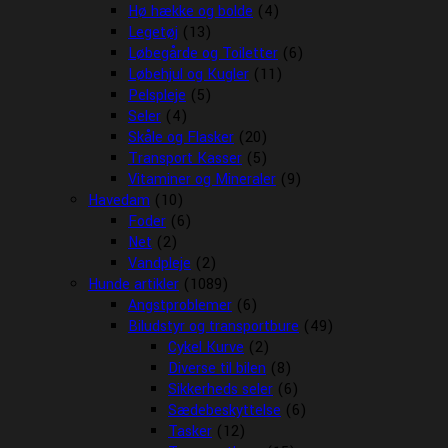
Hø hække og bolde
(4)
Legetøj
(13)
Løbegårde og Toiletter
(6)
Løbehjul og Kugler
(11)
Pelspleje
(5)
Seler
(4)
Skåle og Flasker
(20)
Transport Kasser
(5)
Vitaminer og Mineraler
(9)
Havedam
(10)
Foder
(6)
Net
(2)
Vandpleje
(2)
Hunde artikler
(1089)
Angstproblemer
(6)
Biludstyr og transportbure
(49)
Cykel Kurve
(2)
Diverse til bilen
(8)
Sikkerheds seler
(6)
Sædebeskyttelse
(6)
Tasker
(12)