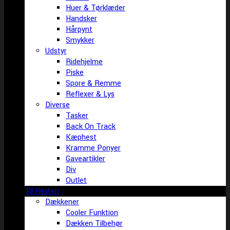
Huer & Tørklæder
Handsker
Hårpynt
Smykker
Udstyr
Ridehjelme
Piske
Spore & Remme
Reflexer & Lys
Diverse
Tasker
Back On Track
Kæphest
Kramme Ponyer
Gaveartikler
Div
Outlet
Til Hesten
Dækkener
Cooler Funktion
Dækken Tilbehør