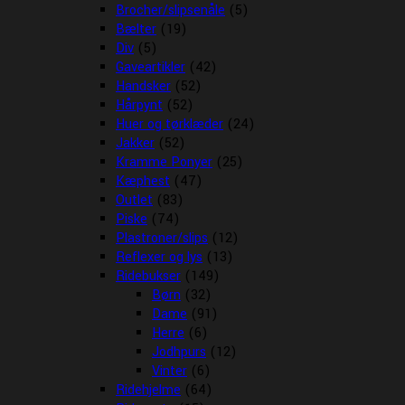
Brocher/slipsenåle
(5)
Bælter
(19)
Div
(5)
Gaveartikler
(42)
Handsker
(52)
Hårpynt
(52)
Huer og tørklæder
(24)
Jakker
(52)
Kramme Ponyer
(25)
Kæphest
(47)
Outlet
(83)
Piske
(74)
Plastroner/slips
(12)
Reflexer og lys
(13)
Ridebukser
(149)
Børn
(32)
Dame
(91)
Herre
(6)
Jodhpurs
(12)
Vinter
(6)
Ridehjelme
(64)