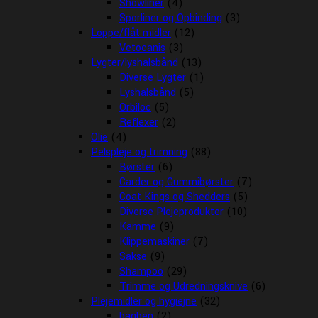
Showliner
(4)
Sporliner og Opbinding
(3)
Loppe/flåt midler
(12)
Vetocanis
(3)
Lygter/lyshalsbånd
(13)
Diverse Lygter
(1)
Lyshalsbånd
(5)
Orbiloc
(5)
Reflexer
(2)
Olie
(4)
Pelspleje og trimning
(88)
Børster
(6)
Carder og Gummibørster
(7)
Coat Kings og Shedders
(5)
Diverse Plejeprodukter
(10)
Kamme
(9)
Klippemaskiner
(7)
Sakse
(9)
Shampoo
(29)
Trimme og Udredningsknive
(6)
Plejemidler og hygiejne
(32)
bagben
(2)