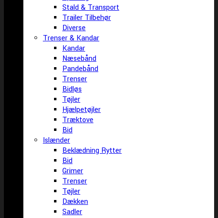
Stald & Transport
Trailer Tilbehør
Diverse
Trenser & Kandar
Kandar
Næsebånd
Pandebånd
Trenser
Bidløs
Tøjler
Hjælpetøjler
Træktove
Bid
Islænder
Beklædning Rytter
Bid
Grimer
Trenser
Tøjler
Dækken
Sadler