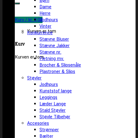
Børn
efter:
Dame
Herre
Kurv /
kr.
0,00
Jodhpurs
Vinter
Kurven er tom
Konkurrence
Stævne Bluser
Kurv
Stævne Jakker
Stævne nr.
Kurven er tom
Fletning mv.
Brocher & Slipsenåle
Plastroner & Slips
Støvler
Jodhpurs
Kunststof lange
Leggings
Læder Lange
Stald Støvler
Støvle Tilbehør
Accesories
Strømper
Bælter