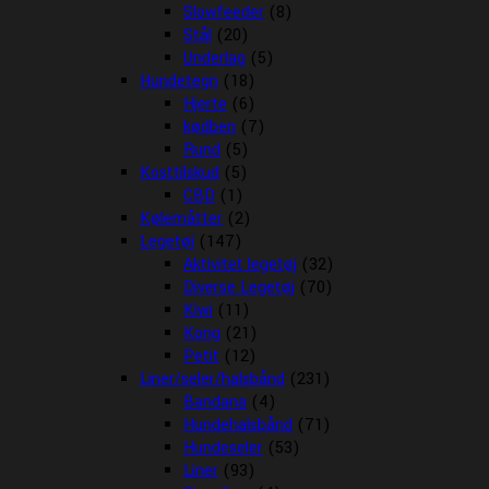
Slowfeeder
(8)
Stål
(20)
Underlag
(5)
Hundetegn
(18)
Hjerte
(6)
kødben
(7)
Rund
(5)
Kosttilskud
(5)
CBD
(1)
Kølemåtter
(2)
Legetøj
(147)
Aktivitet legetøj
(32)
Diverse Legetøj
(70)
Kiwi
(11)
Kong
(21)
Petit
(12)
Liner/seler/halsbånd
(231)
Bandana
(4)
Hundehalsbånd
(71)
Hundeseler
(53)
Liner
(93)