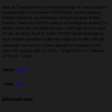
Back on Track har lavet en ny linje med nogle af vores populære
humanprodukter. Den hedder PHYSIO og er tyndere, blødere,
forbedret pasform, og selvfølgelig med samme gode Welltex
funktion. Fælles for PHYSIO serien er at bandagerne er lavet i et
blødere materiale med bløde syninger, hvilket gør at de er super,
til f.eks. de aktive. Back on Track PHYSIO Håndledsbandage er
super flexibel og hverken krøller eller folder derfor ikke, selv når
man bruger dem til f.eks. tennis. Matriale: 65% polyester 25%
nylon 10% spandex Mål: 16-19 cm – Small 19-23 cm – Medium
23-25 cm – Large
Variant
L
,
M
,
S
Farve
Sort
Relaterede varer