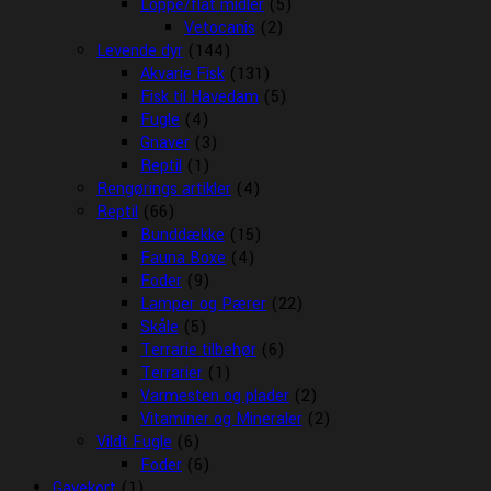
Loppe/flåt midler
(5)
Vetocanis
(2)
Levende dyr
(144)
Akvarie Fisk
(131)
Fisk til Havedam
(5)
Fugle
(4)
Gnaver
(3)
Reptil
(1)
Rengørings artikler
(4)
Reptil
(66)
Bunddække
(15)
Fauna Boxe
(4)
Foder
(9)
Lamper og Pærer
(22)
Skåle
(5)
Terrarie tilbehør
(6)
Terrarier
(1)
Varmesten og plader
(2)
Vitaminer og Mineraler
(2)
Vildt Fugle
(6)
Foder
(6)
Gavekort
(1)