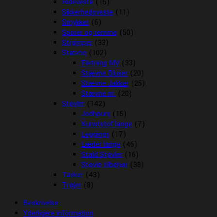
Rideveste
(15)
Sikkerhedsveste
(11)
Smykker
(6)
Sporer og remme
(50)
Strømper
(33)
Stævne
(102)
Fletning MV
(33)
Stævne Bluser
(20)
Stævne Jakker
(25)
Stævne nr.
(20)
Støvler
(142)
Jodhpurs
(15)
Kunststof lange
(7)
Leggings
(17)
Læder lange
(46)
Stald Støvler
(16)
Støvle tilbehør
(38)
Tasker
(43)
Trøjer
(8)
Beskrivelse
Yderligere information