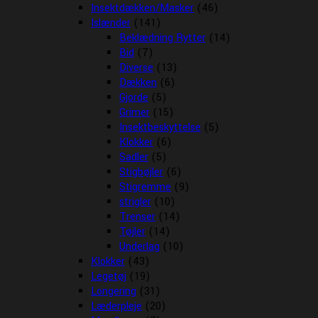
Insektdækken/Masker
(46)
Islænder
(141)
Beklædning Rytter
(14)
Bid
(7)
Diverse
(13)
Dækken
(6)
Gjorde
(5)
Grimer
(15)
Insektbeskyttelse
(5)
Klokker
(6)
Sadler
(5)
Stigbøjler
(6)
Stigremme
(9)
strigler
(10)
Trenser
(14)
Tøjler
(14)
Underlag
(10)
Klokker
(43)
Legetøj
(19)
Longering
(31)
Læderpleje
(20)