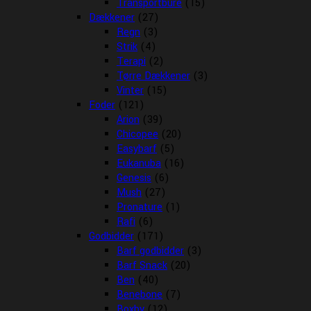
Transportbure
(15)
Dækkener
(27)
Regn
(3)
Strik
(4)
Terapi
(2)
Tørre Dækkener
(3)
Vinter
(15)
Foder
(121)
Arion
(39)
Chicopee
(20)
Easybarf
(5)
Eukanuba
(16)
Genesis
(6)
Mush
(27)
Pronature
(1)
Rafi
(6)
Godbidder
(171)
Barf godbidder
(3)
Barf Snack
(20)
Ben
(40)
Benebone
(7)
Boxby
(12)