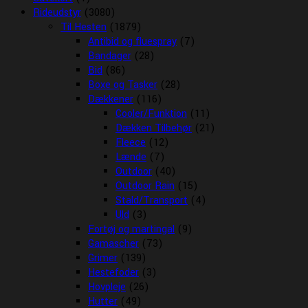
Rideudstyr
(3080)
Til Hesten
(1879)
Antibid og fluespray
(7)
Bandager
(28)
Bid
(86)
Boxe og Tasker
(28)
Dækkener
(116)
Cooler/Funktion
(11)
Dækken Tilbehør
(21)
Fleece
(12)
Lænde
(7)
Outdoor
(40)
Outdoor Rain
(15)
Stald/Transport
(4)
Uld
(3)
Fortøj og martingal
(9)
Gamascher
(73)
Grimer
(139)
Hestefoder
(3)
Hovpleje
(26)
Hutter
(49)