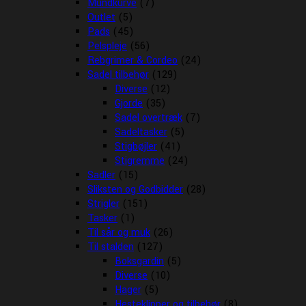
Mundkurve
(7)
Outlet
(5)
Pads
(45)
Pelspleje
(56)
Rebgrimer & Cordeo
(24)
Sadel tilbehør
(129)
Diverse
(12)
Gjorde
(35)
Sadel overtræk
(7)
Sadeltasker
(5)
Stigbøjler
(41)
Stigremme
(24)
Sadler
(15)
Sliksten og Godbidder
(28)
Strigler
(151)
Tasker
(1)
Til sår og muk
(26)
Til stalden
(127)
Boksgardin
(5)
Diverse
(10)
Hager
(5)
Hesteklipper og tilbehør
(8)