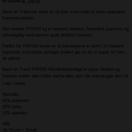
Den
Den
kr.
220,00
kr.
198,00
oprindelige
aktuelle
Back on Track har lavet en ny linje med nogle af vores populære
pris
pris
humanprodukter.
var:
er:
kr. 220,00.
kr. 198,00.
Den hedder PHYSIO og er tyndere, blødere, forbedret pasform, og
selvfølgelig med samme gode Welltex funktion.
Fælles for PHYSIO serien er at bandagerne er lavet i et blødere
materiale med bløde syninger, hvilket gør at de er super, til f.eks.
de aktive.
Back on Track PHYSIO Håndledsbandage er super flexibel og
hverken krøller eller folder derfor ikke, selv når man bruger dem til
f.eks. tennis.
Matriale:
65% polyester
25% nylon
10% spandex
Mål:
16-19 cm – Small