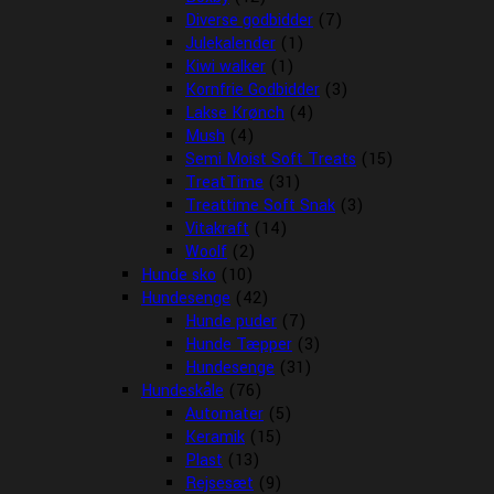
Diverse godbidder
(7)
Julekalender
(1)
Kiwi walker
(1)
Kornfrie Godbidder
(3)
Lakse Krønch
(4)
Mush
(4)
Semi Moist Soft Treats
(15)
TreatTime
(31)
Treattime Soft Snak
(3)
Vitakraft
(14)
Woolf
(2)
Hunde sko
(10)
Hundesenge
(42)
Hunde puder
(7)
Hunde Tæpper
(3)
Hundesenge
(31)
Hundeskåle
(76)
Automater
(5)
Keramik
(15)
Plast
(13)
Rejsesæt
(9)