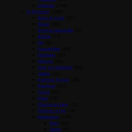
Underlag
(114)
Til Rytteren
(1200)
Back on track
(27)
Bluser
(45)
Brocher/slipsenåle
(5)
Bælter
(19)
Div
(5)
Gaveartikler
(42)
Handsker
(52)
Hårpynt
(52)
Huer og tørklæder
(24)
Jakker
(52)
Kramme Ponyer
(25)
Kæphest
(47)
Outlet
(83)
Piske
(74)
Plastroner/slips
(12)
Reflexer og lys
(13)
Ridebukser
(149)
Børn
(32)
Dame
(91)