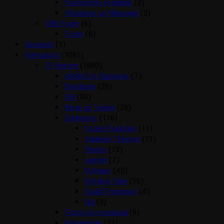
Varmesten og plader
(2)
Vitaminer og Mineraler
(2)
Vildt Fugle
(6)
Foder
(6)
Gavekort
(1)
Rideudstyr
(3081)
Til Hesten
(1880)
Antibid og fluespray
(7)
Bandager
(28)
Bid
(86)
Boxe og Tasker
(28)
Dækkener
(116)
Cooler/Funktion
(11)
Dækken Tilbehør
(21)
Fleece
(12)
Lænde
(7)
Outdoor
(40)
Outdoor Rain
(15)
Stald/Transport
(4)
Uld
(3)
Fortøj og martingal
(9)
Gamascher
(73)