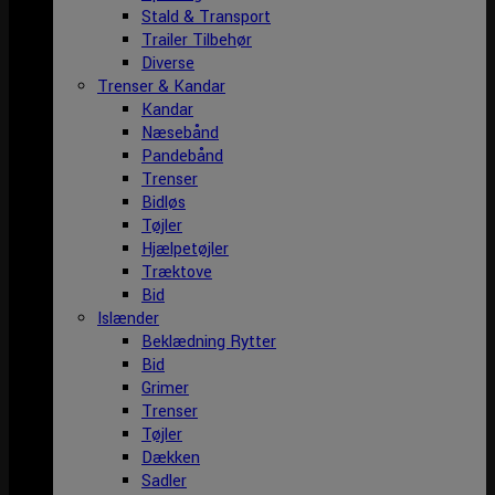
Stald & Transport
Trailer Tilbehør
Diverse
Trenser & Kandar
Kandar
Næsebånd
Pandebånd
Trenser
Bidløs
Tøjler
Hjælpetøjler
Træktove
Bid
Islænder
Beklædning Rytter
Bid
Grimer
Trenser
Tøjler
Dækken
Sadler