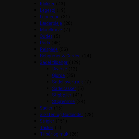
Klokker
(43)
Legetøj
(19)
Longering
(31)
Læderpleje
(20)
Mundkurve
(7)
Outlet
(5)
Pads
(45)
Pelspleje
(56)
Rebgrimer & Cordeo
(24)
Sadel tilbehør
(129)
Diverse
(12)
Gjorde
(35)
Sadel overtræk
(7)
Sadeltasker
(5)
Stigbøjler
(41)
Stigremme
(24)
Sadler
(15)
Sliksten og Godbidder
(28)
Strigler
(151)
Tasker
(1)
Til sår og muk
(26)