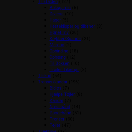
Til stalden
(127)
Boksgardin
(5)
Diverse
(10)
Hager
(5)
Hesteklipper og tilbehør
(8)
Hønet mv
(26)
Krybber/Spande
(21)
Mordax
(2)
Opbinding
(18)
Ophæng
(12)
Til Boksen
(10)
Trailer Tilbehør
(3)
Tilskud
(54)
Trenser/kandar
(196)
Bidløs
(7)
Hjælpe Tøjler
(8)
Kandar
(7)
Næsebånd
(14)
Pandebånd
(51)
Trenser
(60)
Tøjler
(47)
Træktove
(37)