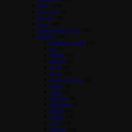
Grimer
(139)
Hestefoder
(3)
Hovpleje
(26)
Hutter
(49)
Insektdækken/Masker
(47)
Islænder
(141)
Beklædning Rytter
(14)
Bid
(7)
Diverse
(13)
Dækken
(6)
Gjorde
(5)
Grimer
(15)
Insektbeskyttelse
(5)
Klokker
(6)
Sadler
(5)
Stigbøjler
(6)
Stigremme
(9)
strigler
(10)
Trenser
(14)
Tøjler
(14)
Underlag
(10)