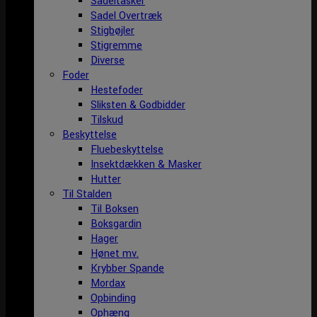
Sadeltasker
Sadel Overtræk
Stigbøjler
Stigremme
Diverse
Foder
Hestefoder
Sliksten & Godbidder
Tilskud
Beskyttelse
Fluebeskyttelse
Insektdækken & Masker
Hutter
Til Stalden
Til Boksen
Boksgardin
Hager
Hønet mv.
Krybber Spande
Mordax
Opbinding
Ophæng