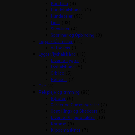
Bandana
(4)
Hundehalsbånd
(71)
Hundeseler
(53)
Liner
(93)
Showliner
(4)
Sporliner og Opbinding
(3)
Loppe/flåt midler
(12)
Vetocanis
(3)
Lygter/lyshalsbånd
(13)
Diverse Lygter
(1)
Lyshalsbånd
(5)
Orbiloc
(5)
Reflexer
(2)
Olie
(4)
Pelspleje og trimning
(88)
Børster
(6)
Carder og Gummibørster
(7)
Coat Kings og Shedders
(5)
Diverse Plejeprodukter
(10)
Kamme
(9)
Klippemaskiner
(7)