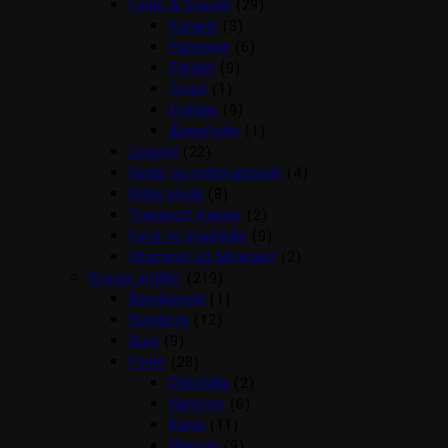
Foder & Snacks
(29)
Kanarie
(3)
Papegøje
(6)
Parakit
(9)
Trope
(1)
Undulat
(9)
Æggefoder
(1)
Legetøj
(22)
Reder og redemateriale
(4)
Sidde pinde
(8)
Transport Kasser
(2)
Vand og madskåle
(9)
Vitaminer og Mineraler
(2)
Gnaver artikler
(219)
Beroligende
(1)
Bundstrø
(12)
Bure
(9)
Foder
(28)
Chinchilla
(2)
Hamster
(6)
Kanin
(11)
Marsvin
(9)