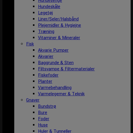
Hundesenge
Hundeskåle
Legetøj
Liner/Seler/Halsbånd
Plejemidler & Hygiejne
Træning
Vitaminer & Mineraler
Fisk
Akvarie Pumper
Akvarier
Baggrunde & Sten
Filtsvampe & Filtermaterialer
Fiskefoder
Planter
Varmebehandling
Varmelegemer & Teknik
Gnaver
Bundstrø
Bure
Foder
Huse
Huler & Tunneller