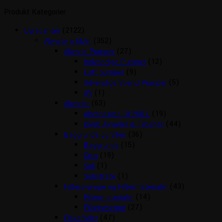
Produkt Kategorier
Dyrecenter
(2122)
Akvarie artikler
(352)
Akvarie Pumper
(27)
Indvendige Pumper
(12)
Luft pumper
(9)
Udvendige Spand Pumper
(5)
UV
(1)
Akvarier
(63)
Akvariesæt 10-260 L
(19)
Biorb Akvarier & Tilbehør
(44)
Baggrunde og Sten
(36)
Baggrunde
(15)
Grus
(19)
Soil
(1)
Substrate
(1)
Filtersvampe og Filtermaterialer
(43)
Filtermaterialer
(14)
Filtersvampe
(27)
Fiskefoder
(47)