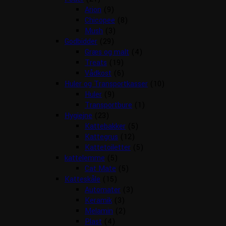
Arion
(9)
Chicopee
(8)
Mush
(3)
Godbidder
(29)
Græs og malt
(4)
Treats
(19)
Vådkost
(6)
Huler og Transportkasser
(10)
Huler
(9)
Transportbure
(1)
Hygiejne
(23)
Kattebakker
(5)
Kattegrus
(12)
Kattetoiletter
(5)
kattelemme
(5)
Cat Mate
(5)
Katteskåle
(15)
Automater
(3)
Keramik
(3)
Melamin
(2)
Plast
(4)