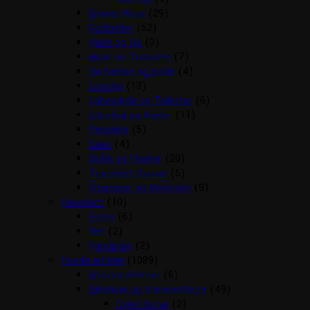
Gnaver Huse
(29)
Godbidder
(52)
Halm og Hø
(3)
Huler og Tunneller
(7)
Hø hække og bolde
(4)
Legetøj
(13)
Løbegårde og Toiletter
(6)
Løbehjul og Kugler
(11)
Pelspleje
(5)
Seler
(4)
Skåle og Flasker
(20)
Transport Kasser
(5)
Vitaminer og Mineraler
(9)
Havedam
(10)
Foder
(6)
Net
(2)
Vandpleje
(2)
Hunde artikler
(1089)
Angstproblemer
(6)
Biludstyr og transportbure
(49)
Cykel Kurve
(2)