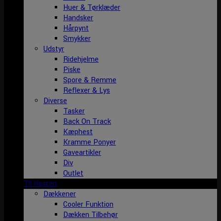
Huer & Tørklæder
Handsker
Hårpynt
Smykker
Udstyr
Ridehjelme
Piske
Spore & Remme
Reflexer & Lys
Diverse
Tasker
Back On Track
Kæphest
Kramme Ponyer
Gaveartikler
Div
Outlet
Til Hesten
Dækkener
Cooler Funktion
Dækken Tilbehør