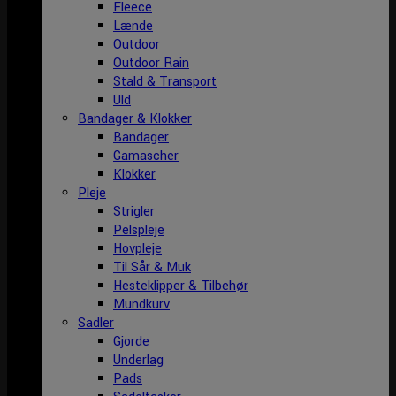
Fleece
Lænde
Outdoor
Outdoor Rain
Stald & Transport
Uld
Bandager & Klokker
Bandager
Gamascher
Klokker
Pleje
Strigler
Pelspleje
Hovpleje
Til Sår & Muk
Hesteklipper & Tilbehør
Mundkurv
Sadler
Gjorde
Underlag
Pads