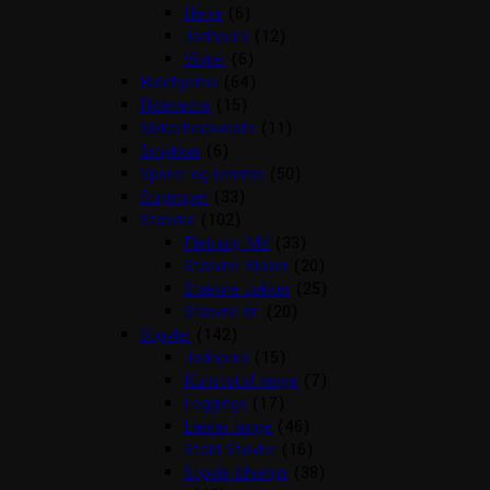
Herre
(6)
Jodhpurs
(12)
Vinter
(6)
Ridehjelme
(64)
Rideveste
(15)
Sikkerhedsveste
(11)
Smykker
(6)
Sporer og remme
(50)
Strømper
(33)
Stævne
(102)
Fletning MV
(33)
Stævne Bluser
(20)
Stævne Jakker
(25)
Stævne nr.
(20)
Støvler
(142)
Jodhpurs
(15)
Kunststof lange
(7)
Leggings
(17)
Læder lange
(46)
Stald Støvler
(16)
Støvle tilbehør
(38)