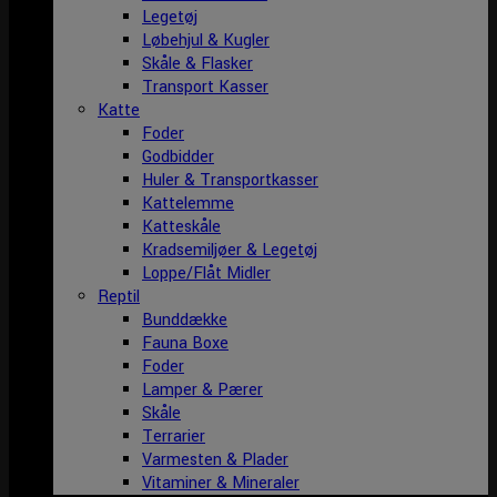
Legetøj
Løbehjul & Kugler
Skåle & Flasker
Transport Kasser
Katte
Foder
Godbidder
Huler & Transportkasser
Kattelemme
Katteskåle
Kradsemiljøer & Legetøj
Loppe/Flåt Midler
Reptil
Bunddække
Fauna Boxe
Foder
Lamper & Pærer
Skåle
Terrarier
Varmesten & Plader
Vitaminer & Mineraler