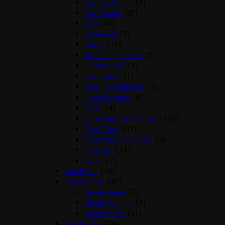
Barf godbidder
(3)
Barf Snack
(20)
Ben
(40)
Benebone
(7)
Boxby
(12)
Diverse godbidder
(7)
Julekalender
(1)
Kiwi walker
(1)
Kornfrie Godbidder
(3)
Lakse Krønch
(4)
Mush
(4)
Semi Moist Soft Treats
(15)
TreatTime
(31)
Treattime Soft Snak
(3)
Vitakraft
(14)
Woolf
(2)
Hunde sko
(10)
Hundesenge
(42)
Hunde puder
(7)
Hunde Tæpper
(3)
Hundesenge
(31)
Hundeskåle
(76)