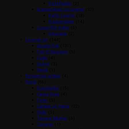
Sutteflasker
(2)
Kradsemiljøer og Legetøj
(32)
Katte Legetøj
(18)
Kradsemiljøer
(14)
Loppe/flåt midler
(5)
Vetocanis
(2)
Levende dyr
(144)
Akvarie Fisk
(131)
Fisk til Havedam
(5)
Fugle
(4)
Gnaver
(3)
Reptil
(1)
Rengørings artikler
(4)
Reptil
(66)
Bunddække
(15)
Fauna Boxe
(4)
Foder
(9)
Lamper og Pærer
(22)
Skåle
(5)
Terrarie tilbehør
(6)
Terrarier
(1)