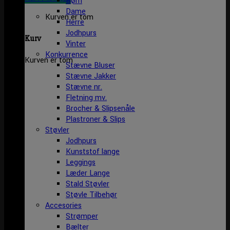
Børn
Dame
Kurven er tom
Herre
Jodhpurs
Kurv
Vinter
Konkurrence
Kurven er tom
Stævne Bluser
Stævne Jakker
Stævne nr.
Fletning mv.
Brocher & Slipsenåle
Plastroner & Slips
Støvler
Jodhpurs
Kunststof lange
Leggings
Læder Lange
Stald Støvler
Støvle Tilbehør
Accesories
Strømper
Bælter