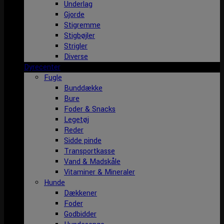
Underlag
Gjorde
Stigremme
Stigbøjler
Strigler
Diverse
Dyrecenter
Fugle
Bunddække
Bure
Foder & Snacks
Legetøj
Reder
Sidde pinde
Transportkasse
Vand & Madskåle
Vitaminer & Mineraler
Hunde
Dækkener
Foder
Godbidder