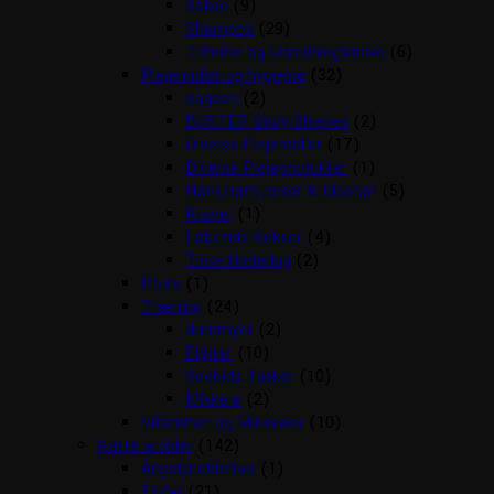
Sakse
(9)
Shampoo
(29)
Trimme og Udredningsknive
(6)
Plejemidler og hygiejne
(32)
bagben
(2)
BUSTER Body Sleeves
(2)
Diverse Plejemidler
(17)
Diverse Plejeprodukter
(1)
Høm høm poser & tilbehør
(5)
Kraver
(1)
Løbetids Bukser
(4)
Tisse Underlag
(2)
Pools
(1)
Træning
(24)
dummyer
(2)
Fløjter
(10)
Godbids Tasker
(10)
Klikkere
(2)
Vitaminer og Mineraler
(10)
Katte artikler
(142)
Angstproblemer
(1)
Foder
(21)