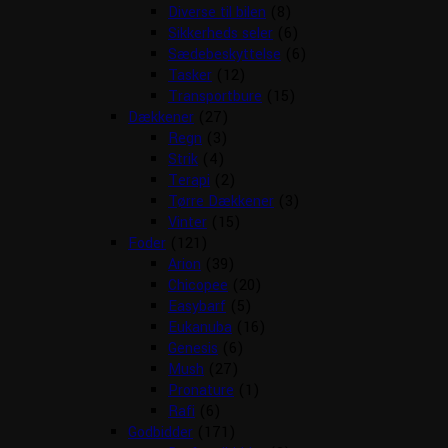
Diverse til bilen
(8)
Sikkerheds seler
(6)
Sædebeskyttelse
(6)
Tasker
(12)
Transportbure
(15)
Dækkener
(27)
Regn
(3)
Strik
(4)
Terapi
(2)
Tørre Dækkener
(3)
Vinter
(15)
Foder
(121)
Arion
(39)
Chicopee
(20)
Easybarf
(5)
Eukanuba
(16)
Genesis
(6)
Mush
(27)
Pronature
(1)
Rafi
(6)
Godbidder
(171)