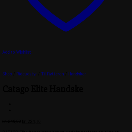
Add to Wishlist
Shop
/
Rideudstyr
/
Til Rytteren
/
Handsker
Catago Elite Handske
Den
Den
kr.
249,00
kr.
224,10
oprindelige
aktuelle