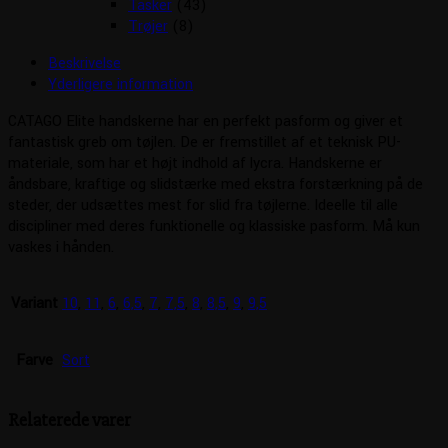
Tasker
(43)
Trøjer
(8)
Beskrivelse
Yderligere information
CATAGO Elite handskerne har en perfekt pasform og giver et
fantastisk greb om tøjlen. De er fremstillet af et teknisk PU-
materiale, som har et højt indhold af lycra. Handskerne er
åndsbare, kraftige og slidstærke med ekstra forstærkning på de
steder, der udsættes mest for slid fra tøjlerne. Ideelle til alle
discipliner med deres funktionelle og klassiske pasform. Må kun
vaskes i hånden.
Variant
10
,
11
,
6
,
6,5
,
7
,
7,5
,
8
,
8,5
,
9
,
9,5
Farve
Sort
Relaterede varer