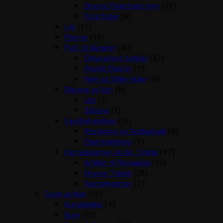
Diverse Fiskefoder mm
(37)
Frostfoder
(9)
Lys
(17)
Planter
(10)
Pynt til Akvariet
(40)
Dekorations Artikler
(27)
Plastik Planter
(7)
Reje og Malle Huler
(4)
Silicone og Lim
(5)
Lim
(3)
Silicone
(2)
Vandbehandling
(16)
Klargøring og Vedligehold
(9)
Plantegødning
(7)
Varmelegemer og div. Teknik
(47)
Artikler til Rengøring
(10)
Diverse Teknik
(28)
Varmelegemer
(7)
Fugle artikler
(90)
Bunddække
(4)
Bure
(10)