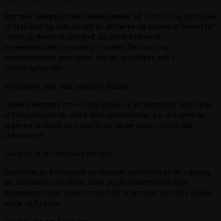
Emma er designet med kviltede paneler på front og ryg, som giver
et eksklusivt og stilfuldt udtryk. Ærmerne og siderne er fremstillet
i blødt og fleksibelt softshell, der sikrer maksimal
bevægelsesfrihed og komfort i sadlen. Det vand- og
smudsafvisende ydre holder dig tør og veltilpas, selv i
uforudsigeligt vejr.
Sofistikeret look med praktiske detaljer:
Jakkens elegante tone-i-tone lynlåse og let skinnende finish giver
et luksuriøst udtryk, mens de to lynlåslommer gør det nemt at
opbevare småting som telefon og nøgler under ridning eller
staldarbejde.
Designet til at fremhæve din figur:
Emma har en flatterende og figursyet pasform med let taljering,
der fremhæver din silhuet uden at gå på kompromis med
bevægelsesfrihed. Jakken er perfekt til rytteren, der både ønsker
mode og funktion.