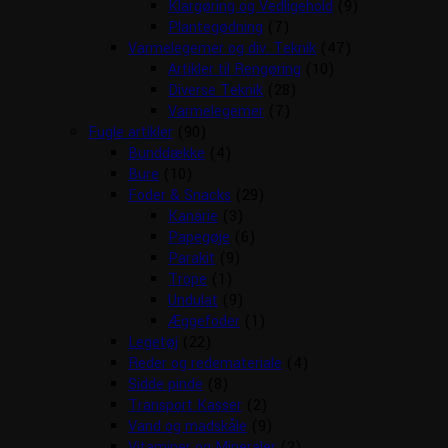
Klargøring og Vedligehold
(9)
Plantegødning
(7)
Varmelegemer og div. Teknik
(47)
Artikler til Rengøring
(10)
Diverse Teknik
(28)
Varmelegemer
(7)
Fugle artikler
(90)
Bunddække
(4)
Bure
(10)
Foder & Snacks
(29)
Kanarie
(3)
Papegøje
(6)
Parakit
(9)
Trope
(1)
Undulat
(9)
Æggefoder
(1)
Legetøj
(22)
Reder og redemateriale
(4)
Sidde pinde
(8)
Transport Kasser
(2)
Vand og madskåle
(9)
Vitaminer og Mineraler
(2)