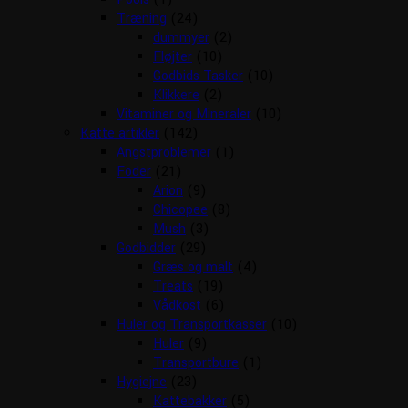
Træning
(24)
dummyer
(2)
Fløjter
(10)
Godbids Tasker
(10)
Klikkere
(2)
Vitaminer og Mineraler
(10)
Katte artikler
(142)
Angstproblemer
(1)
Foder
(21)
Arion
(9)
Chicopee
(8)
Mush
(3)
Godbidder
(29)
Græs og malt
(4)
Treats
(19)
Vådkost
(6)
Huler og Transportkasser
(10)
Huler
(9)
Transportbure
(1)
Hygiejne
(23)
Kattebakker
(5)