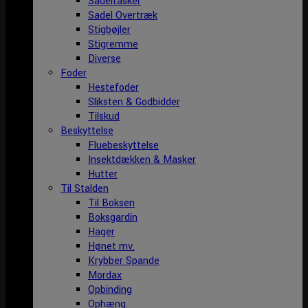
Sadeltasker
Sadel Overtræk
Stigbøjler
Stigremme
Diverse
Foder
Hestefoder
Sliksten & Godbidder
Tilskud
Beskyttelse
Fluebeskyttelse
Insektdækken & Masker
Hutter
Til Stalden
Til Boksen
Boksgardin
Hager
Hønet mv.
Krybber Spande
Mordax
Opbinding
Ophæng