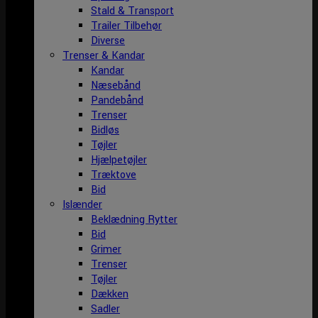
Stald & Transport
Trailer Tilbehør
Diverse
Trenser & Kandar
Kandar
Næsebånd
Pandebånd
Trenser
Bidløs
Tøjler
Hjælpetøjler
Træktove
Bid
Islænder
Beklædning Rytter
Bid
Grimer
Trenser
Tøjler
Dækken
Sadler