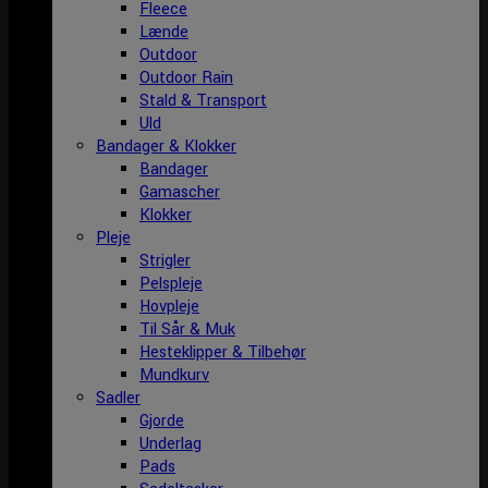
Fleece
Lænde
Outdoor
Outdoor Rain
Stald & Transport
Uld
Bandager & Klokker
Bandager
Gamascher
Klokker
Pleje
Strigler
Pelspleje
Hovpleje
Til Sår & Muk
Hesteklipper & Tilbehør
Mundkurv
Sadler
Gjorde
Underlag
Pads