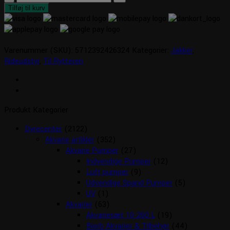
Curve
Tilføj til kurv
Emma
Jakke
antal
Varenummer (SKU):
5712392426324
Kategorier:
Jakker
,
Rideudstyr
,
Til Rytteren
Produkt Kategorier
Dyrecenter
(2122)
Akvarie artikler
(352)
Akvarie Pumper
(27)
Indvendige Pumper
(12)
Luft pumper
(9)
Udvendige Spand Pumper
(5)
UV
(1)
Akvarier
(63)
Akvariesæt 10-260 L
(19)
Biorb Akvarier & Tilbehør
(44)