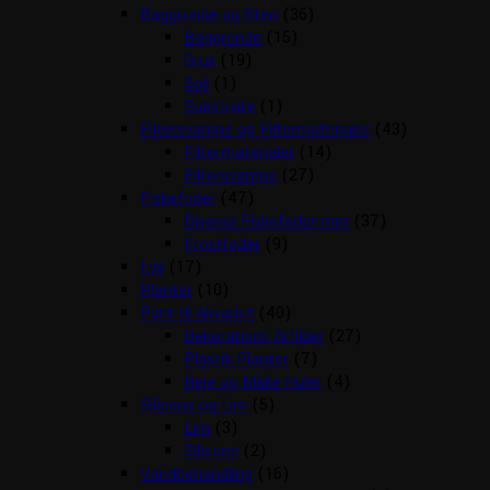
Baggrunde og Sten
(36)
Baggrunde
(15)
Grus
(19)
Soil
(1)
Substrate
(1)
Filtersvampe og Filtermaterialer
(43)
Filtermaterialer
(14)
Filtersvampe
(27)
Fiskefoder
(47)
Diverse Fiskefoder mm
(37)
Frostfoder
(9)
Lys
(17)
Planter
(10)
Pynt til Akvariet
(40)
Dekorations Artikler
(27)
Plastik Planter
(7)
Reje og Malle Huler
(4)
Silicone og Lim
(5)
Lim
(3)
Silicone
(2)
Vandbehandling
(16)