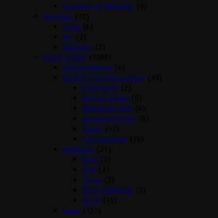
Vitaminer og Mineraler
(9)
Havedam
(10)
Foder
(6)
Net
(2)
Vandpleje
(2)
Hunde artikler
(1089)
Angstproblemer
(6)
Biludstyr og transportbure
(49)
Cykel Kurve
(2)
Diverse til bilen
(8)
Sikkerheds seler
(6)
Sædebeskyttelse
(6)
Tasker
(12)
Transportbure
(15)
Dækkener
(27)
Regn
(3)
Strik
(4)
Terapi
(2)
Tørre Dækkener
(3)
Vinter
(15)
Foder
(121)