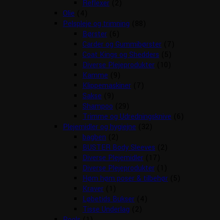
Reflexer
(2)
Olie
(4)
Pelspleje og trimning
(88)
Børster
(6)
Carder og Gummibørster
(7)
Coat Kings og Shedders
(5)
Diverse Plejeprodukter
(10)
Kamme
(9)
Klippemaskiner
(7)
Sakse
(9)
Shampoo
(29)
Trimme og Udredningsknive
(6)
Plejemidler og hygiejne
(32)
bagben
(2)
BUSTER Body Sleeves
(2)
Diverse Plejemidler
(17)
Diverse Plejeprodukter
(1)
Høm høm poser & tilbehør
(5)
Kraver
(1)
Løbetids Bukser
(4)
Tisse Underlag
(2)
Pools
(1)