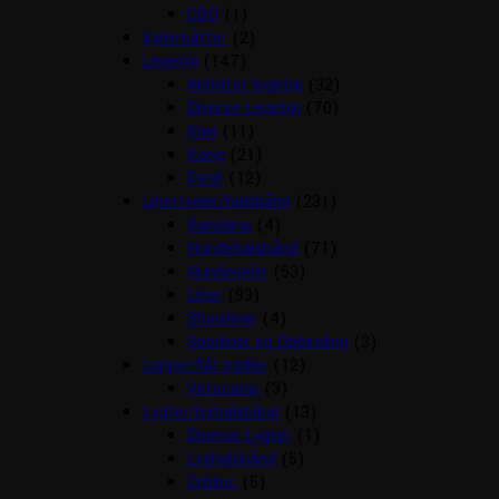
CBD
(1)
Kølemåtter
(2)
Legetøj
(147)
Aktivitet legetøj
(32)
Diverse Legetøj
(70)
Kiwi
(11)
Kong
(21)
Petit
(12)
Liner/seler/halsbånd
(231)
Bandana
(4)
Hundehalsbånd
(71)
Hundeseler
(53)
Liner
(93)
Showliner
(4)
Sporliner og Opbinding
(3)
Loppe/flåt midler
(12)
Vetocanis
(3)
Lygter/lyshalsbånd
(13)
Diverse Lygter
(1)
Lyshalsbånd
(5)
Orbiloc
(5)