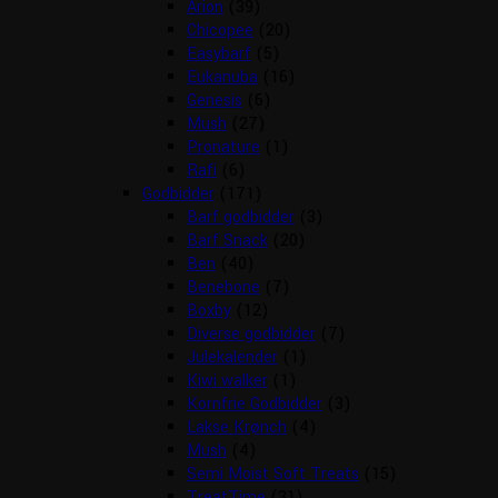
Arion
(39)
Chicopee
(20)
Easybarf
(5)
Eukanuba
(16)
Genesis
(6)
Mush
(27)
Pronature
(1)
Rafi
(6)
Godbidder
(171)
Barf godbidder
(3)
Barf Snack
(20)
Ben
(40)
Benebone
(7)
Boxby
(12)
Diverse godbidder
(7)
Julekalender
(1)
Kiwi walker
(1)
Kornfrie Godbidder
(3)
Lakse Krønch
(4)
Mush
(4)
Semi Moist Soft Treats
(15)
TreatTime
(31)