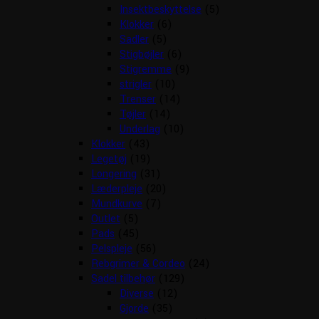
Insektbeskyttelse
(5)
Klokker
(6)
Sadler
(5)
Stigbøjler
(6)
Stigremme
(9)
strigler
(10)
Trenser
(14)
Tøjler
(14)
Underlag
(10)
Klokker
(43)
Legetøj
(19)
Longering
(31)
Læderpleje
(20)
Mundkurve
(7)
Outlet
(5)
Pads
(45)
Pelspleje
(56)
Rebgrimer & Cordeo
(24)
Sadel tilbehør
(129)
Diverse
(12)
Gjorde
(35)