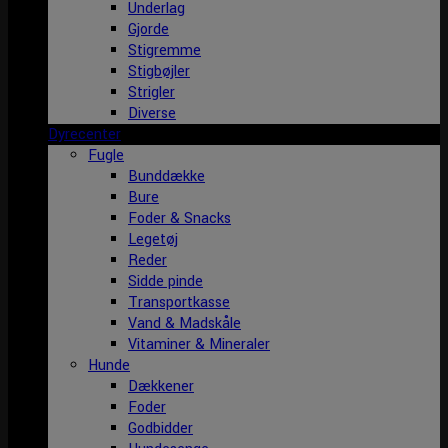
Underlag
Gjorde
Stigremme
Stigbøjler
Strigler
Diverse
Dyrecenter
Fugle
Bunddække
Bure
Foder & Snacks
Legetøj
Reder
Sidde pinde
Transportkasse
Vand & Madskåle
Vitaminer & Mineraler
Hunde
Dækkener
Foder
Godbidder