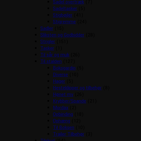
Sadel overtræk
(7)
Sadeltasker
(5)
Stigbøjler
(41)
Stigremme
(24)
Sadler
(15)
Sliksten og Godbidder
(28)
Strigler
(151)
Tasker
(1)
Til sår og muk
(26)
Til stalden
(127)
Boksgardin
(5)
Diverse
(10)
Hager
(5)
Hesteklipper og tilbehør
(8)
Hønet mv
(26)
Krybber/Spande
(21)
Mordax
(2)
Opbinding
(18)
Ophæng
(12)
Til Boksen
(10)
Trailer Tilbehør
(3)
Tilskud
(54)