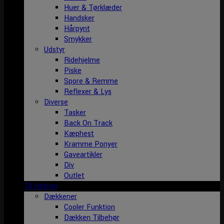
Huer & Tørklæder
Handsker
Hårpynt
Smykker
Udstyr
Ridehjelme
Piske
Spore & Remme
Reflexer & Lys
Diverse
Tasker
Back On Track
Kæphest
Kramme Ponyer
Gaveartikler
Div
Outlet
Til Hesten
Dækkener
Cooler Funktion
Dækken Tilbehør