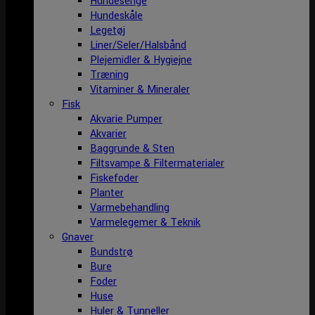
Hundesenge
Hundeskåle
Legetøj
Liner/Seler/Halsbånd
Plejemidler & Hygiejne
Træning
Vitaminer & Mineraler
Fisk
Akvarie Pumper
Akvarier
Baggrunde & Sten
Filtsvampe & Filtermaterialer
Fiskefoder
Planter
Varmebehandling
Varmelegemer & Teknik
Gnaver
Bundstrø
Bure
Foder
Huse
Huler & Tunneller