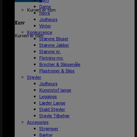
Børn
Dame
Kurven er tom
Herre
Jodhpurs
Kurv
Vinter
Konkurrence
Kurven er tom
Stævne Bluser
Stævne Jakker
Stævne nr.
Fletning mv.
Brocher & Slipsenåle
Plastroner & Slips
Støvler
Jodhpurs
Kunststof lange
Leggings
Læder Lange
Stald Støvler
Støvle Tilbehør
Accesories
Strømper
Bælter