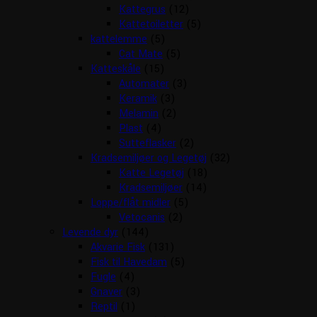
Kattegrus
(12)
Kattetoiletter
(5)
kattelemme
(5)
Cat Mate
(5)
Katteskåle
(15)
Automater
(3)
Keramik
(3)
Melamin
(2)
Plast
(4)
Sutteflasker
(2)
Kradsemiljøer og Legetøj
(32)
Katte Legetøj
(18)
Kradsemiljøer
(14)
Loppe/flåt midler
(5)
Vetocanis
(2)
Levende dyr
(144)
Akvarie Fisk
(131)
Fisk til Havedam
(5)
Fugle
(4)
Gnaver
(3)
Reptil
(1)