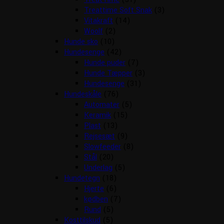
Treattime Soft Snak
(3)
Vitakraft
(14)
Woolf
(2)
Hunde sko
(10)
Hundesenge
(42)
Hunde puder
(7)
Hunde Tæpper
(3)
Hundesenge
(31)
Hundeskåle
(76)
Automater
(5)
Keramik
(15)
Plast
(13)
Rejsesæt
(9)
Slowfeeder
(8)
Stål
(20)
Underlag
(5)
Hundetegn
(18)
Hjerte
(6)
kødben
(7)
Rund
(5)
Kosttilskud
(5)