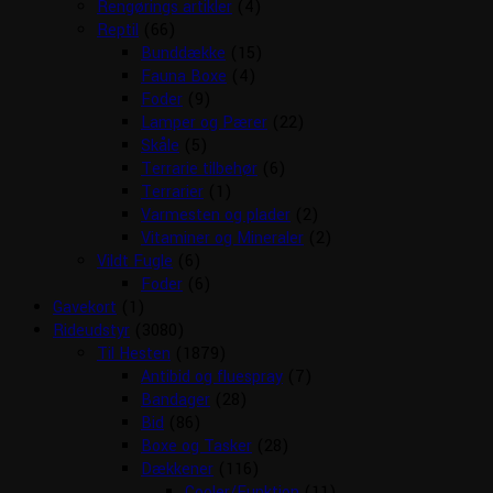
Rengørings artikler
(4)
Reptil
(66)
Bunddække
(15)
Fauna Boxe
(4)
Foder
(9)
Lamper og Pærer
(22)
Skåle
(5)
Terrarie tilbehør
(6)
Terrarier
(1)
Varmesten og plader
(2)
Vitaminer og Mineraler
(2)
Vildt Fugle
(6)
Foder
(6)
Gavekort
(1)
Rideudstyr
(3080)
Til Hesten
(1879)
Antibid og fluespray
(7)
Bandager
(28)
Bid
(86)
Boxe og Tasker
(28)
Dækkener
(116)
Cooler/Funktion
(11)