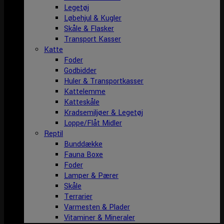
Legetøj
Løbehjul & Kugler
Skåle & Flasker
Transport Kasser
Katte
Foder
Godbidder
Huler & Transportkasser
Kattelemme
Katteskåle
Kradsemiljøer & Legetøj
Loppe/Flåt Midler
Reptil
Bunddække
Fauna Boxe
Foder
Lamper & Pærer
Skåle
Terrarier
Varmesten & Plader
Vitaminer & Mineraler