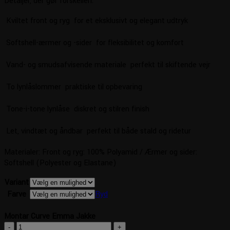
Detaljer, der gør forskellen:
 Kviltet front og ryg  for et eksklusivt og elegant udtryk
 Softshell-ærmer og -sider  for fleksibilitet og komfort
 Vand- og smudsafvisende materiale  perfekt til skiftende vejr
 To lynlåslommer  praktiske til opbevaring
 Tone-i-tone lynlåse  diskret og stilren finish
 Let, vindtæt og åndbar  perfekt til både stald og ridetur
Materialer: Front og ryg: 100% Polyamid / Ærmer og sider:
Softshell (Polyester og Elastane)
Variant
Farve
Ryd
Montar Curve Emma Jakke
Montar