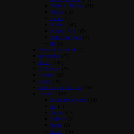
Dækken Tilbehør
(21)
Fleece
(12)
Lænde
(7)
Outdoor
(40)
Outdoor Rain
(15)
Stald/Transport
(4)
Uld
(3)
Fortøj og martingal
(9)
Gamascher
(73)
Grimer
(139)
Hestefoder
(3)
Hovpleje
(26)
Hutter
(49)
Insektdækken/Masker
(46)
Islænder
(141)
Beklædning Rytter
(14)
Bid
(7)
Diverse
(13)
Dækken
(6)
Gjorde
(5)
Grimer
(15)