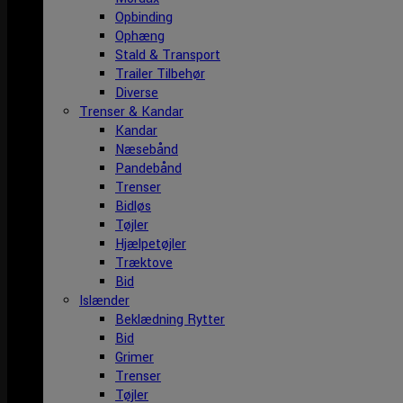
Opbinding
Ophæng
Stald & Transport
Trailer Tilbehør
Diverse
Trenser & Kandar
Kandar
Næsebånd
Pandebånd
Trenser
Bidløs
Tøjler
Hjælpetøjler
Træktove
Bid
Islænder
Beklædning Rytter
Bid
Grimer
Trenser
Tøjler