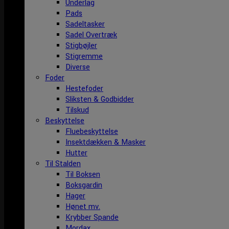
Underlag
Pads
Sadeltasker
Sadel Overtræk
Stigbøjler
Stigremme
Diverse
Foder
Hestefoder
Sliksten & Godbidder
Tilskud
Beskyttelse
Fluebeskyttelse
Insektdækken & Masker
Hutter
Til Stalden
Til Boksen
Boksgardin
Hager
Hønet mv.
Krybber Spande
Mordax