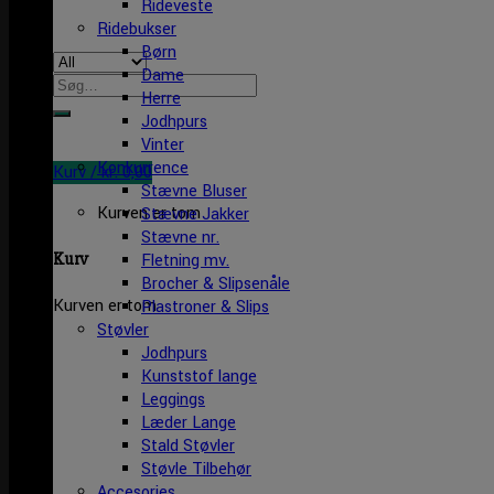
Rideveste
Ridebukser
Børn
Dame
Søg
Herre
efter:
Jodhpurs
Vinter
Konkurrence
Kurv /
kr.
0,00
Stævne Bluser
Kurven er tom
Stævne Jakker
Stævne nr.
Kurv
Fletning mv.
Brocher & Slipsenåle
Kurven er tom
Plastroner & Slips
Støvler
Jodhpurs
Kunststof lange
Leggings
Læder Lange
Stald Støvler
Støvle Tilbehør
Accesories