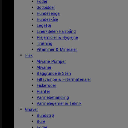
Foder
Godbidder
Hundesenge
Hundeskåle
Legetøj
Liner/Seler/Halsbånd
Plejemidler & Hygiejne
Træning
Vitaminer & Mineraler
Fisk
Akvarie Pumper
Akvarier
Baggrunde & Sten
Filtsvampe & Filtermaterialer
Fiskefoder
Planter
Varmebehandling
Varmelegemer & Teknik
Gnaver
Bundstrø
Bure
Foder