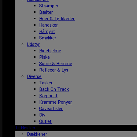
Strømper
Bælter
Huer & Tørklæder
Handsker
Hårpynt
Smykker
Udstyr
Ridehjelme
Piske
Spore & Remme
Reflexer & Lys
Diverse
Tasker
Back On Track
Kæphest
Kramme Ponyer
Gaveartikler
Div
Outlet
Til Hesten
Dækkener