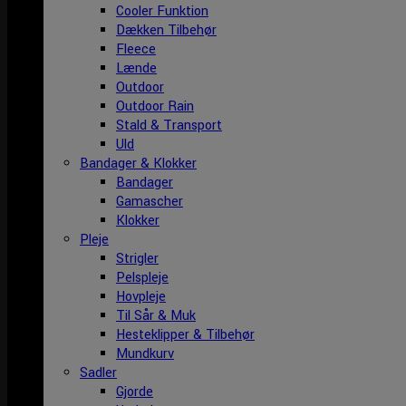
Cooler Funktion
Dækken Tilbehør
Fleece
Lænde
Outdoor
Outdoor Rain
Stald & Transport
Uld
Bandager & Klokker
Bandager
Gamascher
Klokker
Pleje
Strigler
Pelspleje
Hovpleje
Til Sår & Muk
Hesteklipper & Tilbehør
Mundkurv
Sadler
Gjorde