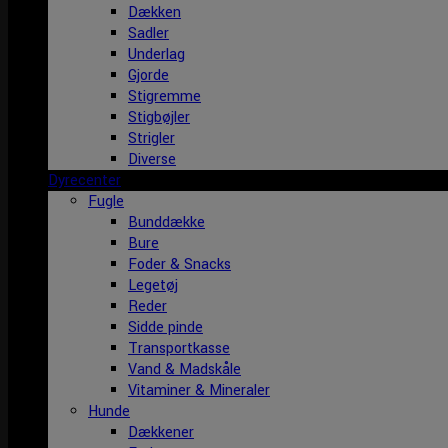
Dækken
Sadler
Underlag
Gjorde
Stigremme
Stigbøjler
Strigler
Diverse
Dyrecenter
Fugle
Bunddække
Bure
Foder & Snacks
Legetøj
Reder
Sidde pinde
Transportkasse
Vand & Madskåle
Vitaminer & Mineraler
Hunde
Dækkener