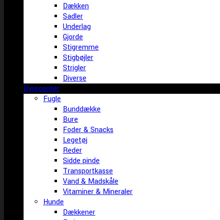
Dækken
Sadler
Underlag
Gjorde
Stigremme
Stigbøjler
Strigler
Diverse
Dyrecenter
Fugle
Bunddække
Bure
Foder & Snacks
Legetøj
Reder
Sidde pinde
Transportkasse
Vand & Madskåle
Vitaminer & Mineraler
Hunde
Dækkener