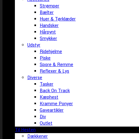
Strømper
Bælter
Huer & Tørklæder
Handsker
Hårpynt
Smykker
Udstyr
Ridehjelme
Piske
Spore & Remme
Reflexer & Lys
Diverse
Tasker
Back On Track
Kæphest
Kramme Ponyer
Gaveartikler
Div
Outlet
Til Hesten
Dækkener