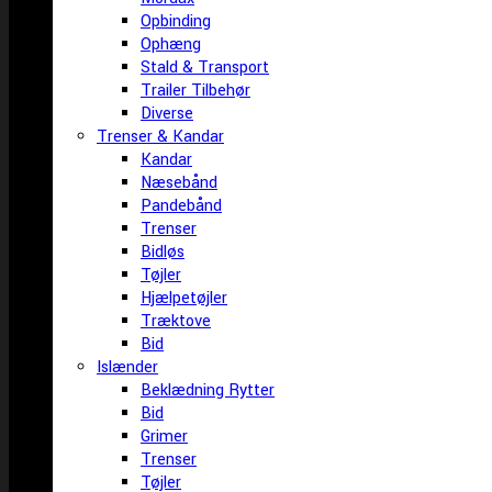
Opbinding
Ophæng
Stald & Transport
Trailer Tilbehør
Diverse
Trenser & Kandar
Kandar
Næsebånd
Pandebånd
Trenser
Bidløs
Tøjler
Hjælpetøjler
Træktove
Bid
Islænder
Beklædning Rytter
Bid
Grimer
Trenser
Tøjler