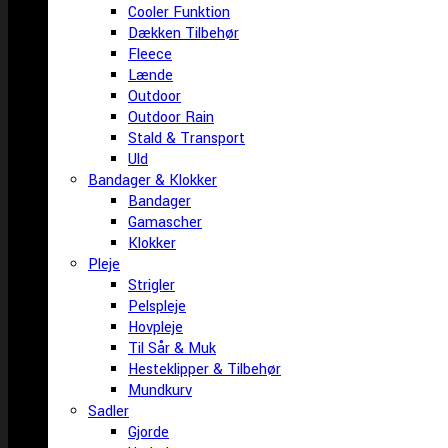
Cooler Funktion
Dækken Tilbehør
Fleece
Lænde
Outdoor
Outdoor Rain
Stald & Transport
Uld
Bandager & Klokker
Bandager
Gamascher
Klokker
Pleje
Strigler
Pelspleje
Hovpleje
Til Sår & Muk
Hesteklipper & Tilbehør
Mundkurv
Sadler
Gjorde