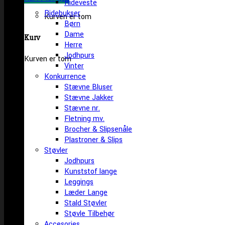
Rideveste
Ridebukser
Kurven er tom
Børn
Dame
Kurv
Herre
Jodhpurs
Kurven er tom
Vinter
Konkurrence
Stævne Bluser
Stævne Jakker
Stævne nr.
Fletning mv.
Brocher & Slipsenåle
Plastroner & Slips
Støvler
Jodhpurs
Kunststof lange
Leggings
Læder Lange
Stald Støvler
Støvle Tilbehør
Accesories