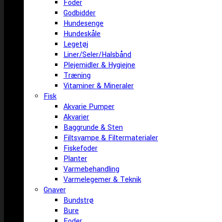
Foder
Godbidder
Hundesenge
Hundeskåle
Legetøj
Liner/Seler/Halsbånd
Plejemidler & Hygiejne
Træning
Vitaminer & Mineraler
Fisk
Akvarie Pumper
Akvarier
Baggrunde & Sten
Filtsvampe & Filtermaterialer
Fiskefoder
Planter
Varmebehandling
Varmelegemer & Teknik
Gnaver
Bundstrø
Bure
Foder