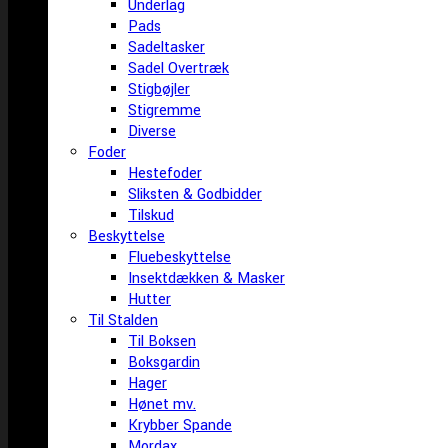
Underlag
Pads
Sadeltasker
Sadel Overtræk
Stigbøjler
Stigremme
Diverse
Foder
Hestefoder
Sliksten & Godbidder
Tilskud
Beskyttelse
Fluebeskyttelse
Insektdækken & Masker
Hutter
Til Stalden
Til Boksen
Boksgardin
Hager
Hønet mv.
Krybber Spande
Mordax