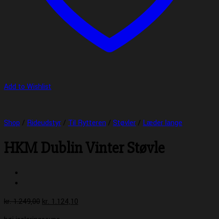
Add to Wishlist
Shop
/
Rideudstyr
/
Til Rytteren
/
Støvler
/
Læder lange
HKM Dublin Vinter Støvle
Den
Den
kr.
1.249,00
kr.
1.124,10
oprindelige
aktuelle