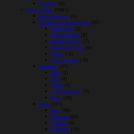
Vandpleje
(2)
Hunde artikler
(1087)
Angstproblemer
(6)
Biludstyr og transportbure
(50)
Cykel Kurve
(2)
Diverse til bilen
(8)
Sikkerheds seler
(7)
Sædebeskyttelse
(6)
Tasker
(12)
Transportbure
(15)
Dækkener
(27)
Regn
(3)
Strik
(4)
Terapi
(2)
Tørre Dækkener
(3)
Vinter
(15)
Foder
(121)
Arion
(39)
Chicopee
(20)
Easybarf
(5)
Eukanuba
(16)