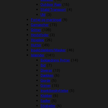
Outdoor Rain
(15)
Stald/Transport
(4)
Uld
(3)
Fortøj og martingal
(9)
Gamascher
(73)
Grimer
(139)
Hestefoder
(3)
Hovpleje
(26)
Hutter
(49)
Insektdækken/Masker
(46)
Islænder
(141)
Beklædning Rytter
(14)
Bid
(7)
Diverse
(13)
Dækken
(6)
Gjorde
(5)
Grimer
(15)
Insektbeskyttelse
(5)
Klokker
(6)
Sadler
(5)
Stigbøjler
(6)