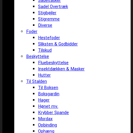
Sadeltasker
Sadel Overtræk
Stigbøjler
Stigremme
Diverse
Foder
Hestefoder
Sliksten & Godbidder
Tilskud
Beskyttelse
Fluebeskyttelse
Insektdækken & Masker
Hutter
Til Stalden
Til Boksen
Boksgardin
Hager
Hønet mv.
Krybber Spande
Mordax
Opbinding
Ophæng