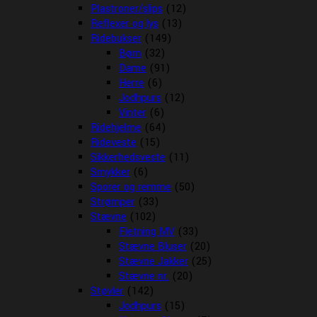
Plastroner/slips
(12)
Reflexer og lys
(13)
Ridebukser
(149)
Børn
(32)
Dame
(91)
Herre
(6)
Jodhpurs
(12)
Vinter
(6)
Ridehjelme
(64)
Rideveste
(15)
Sikkerhedsveste
(11)
Smykker
(6)
Sporer og remme
(50)
Strømper
(33)
Stævne
(102)
Fletning MV
(33)
Stævne Bluser
(20)
Stævne Jakker
(25)
Stævne nr.
(20)
Støvler
(142)
Jodhpurs
(15)