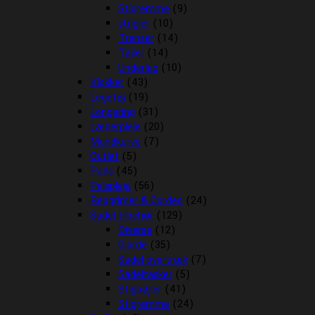
Stigremme
(9)
strigler
(10)
Trenser
(14)
Tøjler
(14)
Underlag
(10)
Klokker
(43)
Legetøj
(19)
Longering
(31)
Læderpleje
(20)
Mundkurve
(7)
Outlet
(5)
Pads
(45)
Pelspleje
(56)
Rebgrimer & Cordeo
(24)
Sadel tilbehør
(129)
Diverse
(12)
Gjorde
(35)
Sadel overtræk
(7)
Sadeltasker
(5)
Stigbøjler
(41)
Stigremme
(24)