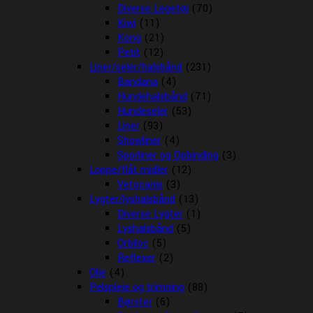
Diverse Legetøj
(70)
Kiwi
(11)
Kong
(21)
Petit
(12)
Liner/seler/halsbånd
(231)
Bandana
(4)
Hundehalsbånd
(71)
Hundeseler
(53)
Liner
(93)
Showliner
(4)
Sporliner og Opbinding
(3)
Loppe/flåt midler
(12)
Vetocanis
(3)
Lygter/lyshalsbånd
(13)
Diverse Lygter
(1)
Lyshalsbånd
(5)
Orbiloc
(5)
Reflexer
(2)
Olie
(4)
Pelspleje og trimning
(88)
Børster
(6)