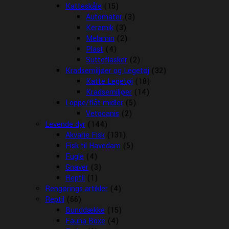
Katteskåle
(15)
Automater
(3)
Keramik
(3)
Melamin
(2)
Plast
(4)
Sutteflasker
(2)
Kradsemiljøer og Legetøj
(32)
Katte Legetøj
(18)
Kradsemiljøer
(14)
Loppe/flåt midler
(5)
Vetocanis
(2)
Levende dyr
(144)
Akvarie Fisk
(131)
Fisk til Havedam
(5)
Fugle
(4)
Gnaver
(3)
Reptil
(1)
Rengørings artikler
(4)
Reptil
(66)
Bunddække
(15)
Fauna Boxe
(4)