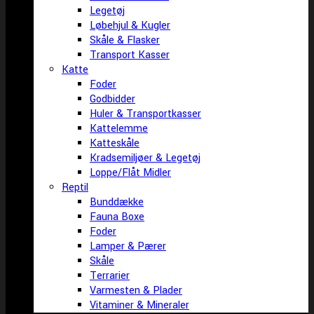
Legetøj
Løbehjul & Kugler
Skåle & Flasker
Transport Kasser
Katte
Foder
Godbidder
Huler & Transportkasser
Kattelemme
Katteskåle
Kradsemiljøer & Legetøj
Loppe/Flåt Midler
Reptil
Bunddække
Fauna Boxe
Foder
Lamper & Pærer
Skåle
Terrarier
Varmesten & Plader
Vitaminer & Mineraler