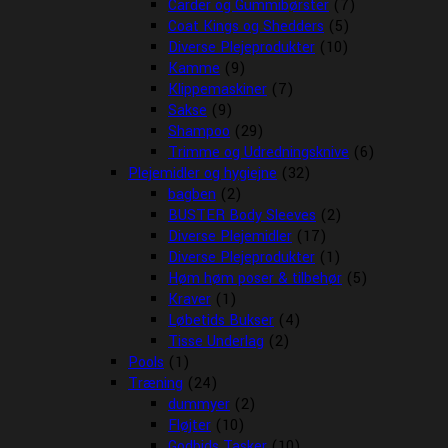
Carder og Gummibørster
(7)
Coat Kings og Shedders
(5)
Diverse Plejeprodukter
(10)
Kamme
(9)
Klippemaskiner
(7)
Sakse
(9)
Shampoo
(29)
Trimme og Udredningsknive
(6)
Plejemidler og hygiejne
(32)
bagben
(2)
BUSTER Body Sleeves
(2)
Diverse Plejemidler
(17)
Diverse Plejeprodukter
(1)
Høm høm poser & tilbehør
(5)
Kraver
(1)
Løbetids Bukser
(4)
Tisse Underlag
(2)
Pools
(1)
Træning
(24)
dummyer
(2)
Fløjter
(10)
Godbids Tasker
(10)