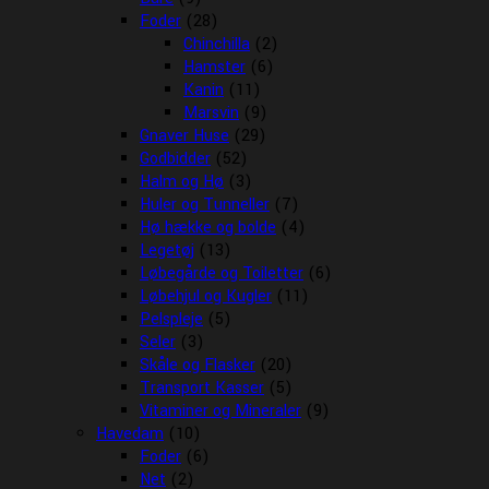
Foder
(28)
Chinchilla
(2)
Hamster
(6)
Kanin
(11)
Marsvin
(9)
Gnaver Huse
(29)
Godbidder
(52)
Halm og Hø
(3)
Huler og Tunneller
(7)
Hø hække og bolde
(4)
Legetøj
(13)
Løbegårde og Toiletter
(6)
Løbehjul og Kugler
(11)
Pelspleje
(5)
Seler
(3)
Skåle og Flasker
(20)
Transport Kasser
(5)
Vitaminer og Mineraler
(9)
Havedam
(10)
Foder
(6)
Net
(2)