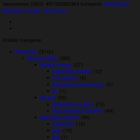
Varenummer (SKU):
4057052062964
Kategorier:
Læder lange
,
Rideudstyr
,
Støvler
,
Til Rytteren
Produkt Kategorier
Dyrecenter
(2116)
Akvarie artikler
(350)
Akvarie Pumper
(27)
Indvendige Pumper
(12)
Luft pumper
(9)
Udvendige Spand Pumper
(5)
UV
(1)
Akvarier
(63)
Akvariesæt 10-260 L
(19)
Biorb Akvarier & Tilbehør
(44)
Baggrunde og Sten
(36)
Baggrunde
(15)
Grus
(19)
Soil
(1)