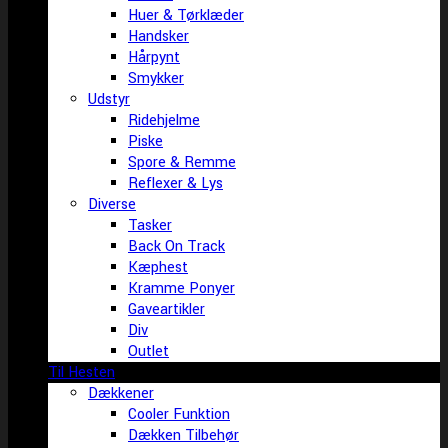
Huer & Tørklæder
Handsker
Hårpynt
Smykker
Udstyr
Ridehjelme
Piske
Spore & Remme
Reflexer & Lys
Diverse
Tasker
Back On Track
Kæphest
Kramme Ponyer
Gaveartikler
Div
Outlet
Til Hesten
Dækkener
Cooler Funktion
Dækken Tilbehør