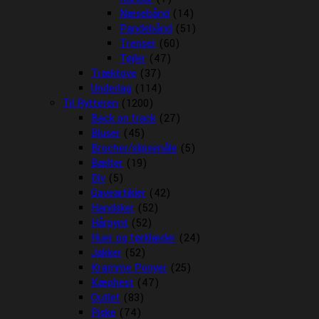
Næsebånd
(14)
Pandebånd
(51)
Trenser
(60)
Tøjler
(47)
Træktove
(37)
Underlag
(114)
Til Rytteren
(1200)
Back on track
(27)
Bluser
(45)
Brocher/slipsenåle
(5)
Bælter
(19)
Div
(5)
Gaveartikler
(42)
Handsker
(52)
Hårpynt
(52)
Huer og tørklæder
(24)
Jakker
(52)
Kramme Ponyer
(25)
Kæphest
(47)
Outlet
(83)
Piske
(74)