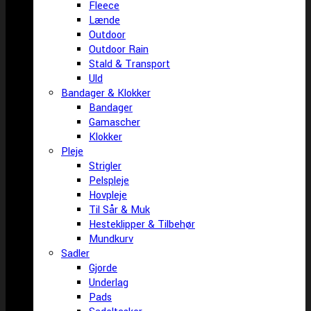
Fleece
Lænde
Outdoor
Outdoor Rain
Stald & Transport
Uld
Bandager & Klokker
Bandager
Gamascher
Klokker
Pleje
Strigler
Pelspleje
Hovpleje
Til Sår & Muk
Hesteklipper & Tilbehør
Mundkurv
Sadler
Gjorde
Underlag
Pads