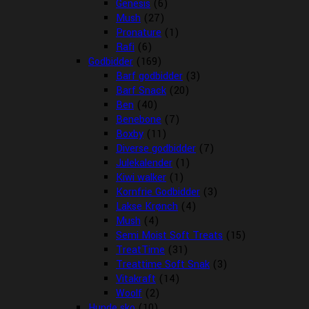
Genesis
(6)
Mush
(27)
Pronature
(1)
Rafi
(6)
Godbidder
(169)
Barf godbidder
(3)
Barf Snack
(20)
Ben
(40)
Benebone
(7)
Boxby
(11)
Diverse godbidder
(7)
Julekalender
(1)
Kiwi walker
(1)
Kornfrie Godbidder
(3)
Lakse Krønch
(4)
Mush
(4)
Semi Moist Soft Treats
(15)
TreatTime
(31)
Treattime Soft Snak
(3)
Vitakraft
(14)
Woolf
(2)
Hunde sko
(10)