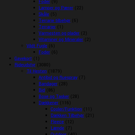
Foder
(9)
Lamper og Pærer
(22)
Skåle
(5)
Terrarie tilbehør
(6)
Terrarier
(1)
Varmesten og plader
(2)
Vitaminer og Mineraler
(2)
Vildt Fugle
(6)
Foder
(6)
Gavekort
(1)
Rideudstyr
(3080)
Til Hesten
(1879)
Antibid og fluespray
(7)
Bandager
(28)
Bid
(86)
Boxe og Tasker
(28)
Dækkener
(116)
Cooler/Funktion
(11)
Dækken Tilbehør
(21)
Fleece
(12)
Lænde
(7)
Outdoor
(40)