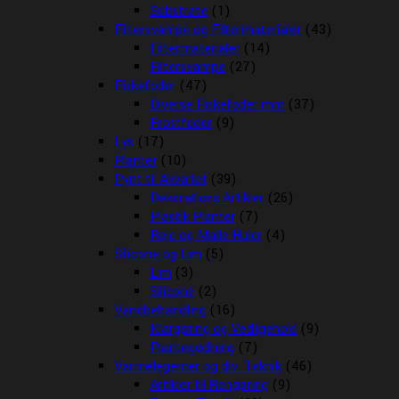
Substrate
(1)
Filtersvampe og Filtermaterialer
(43)
Filtermaterialer
(14)
Filtersvampe
(27)
Fiskefoder
(47)
Diverse Fiskefoder mm
(37)
Frostfoder
(9)
Lys
(17)
Planter
(10)
Pynt til Akvariet
(39)
Dekorations Artikler
(26)
Plastik Planter
(7)
Reje og Malle Huler
(4)
Silicone og Lim
(5)
Lim
(3)
Silicone
(2)
Vandbehandling
(16)
Klargøring og Vedligehold
(9)
Plantegødning
(7)
Varmelegemer og div. Teknik
(46)
Artikler til Rengøring
(9)