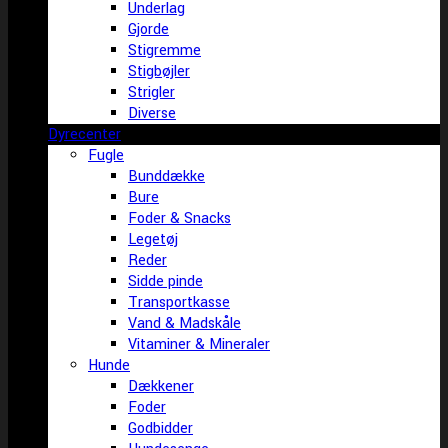
Underlag
Gjorde
Stigremme
Stigbøjler
Strigler
Diverse
Dyrecenter
Fugle
Bunddække
Bure
Foder & Snacks
Legetøj
Reder
Sidde pinde
Transportkasse
Vand & Madskåle
Vitaminer & Mineraler
Hunde
Dækkener
Foder
Godbidder