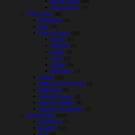
Diverse Teknik
(28)
Varmelegemer
(7)
Fugle artikler
(89)
Bunddække
(4)
Bure
(10)
Foder & Snacks
(29)
Kanarie
(3)
Papegøje
(6)
Parakit
(9)
Trope
(1)
Undulat
(9)
Æggefoder
(1)
Legetøj
(22)
Reder og redemateriale
(3)
Sidde pinde
(8)
Transport Kasser
(2)
Vand og madskåle
(9)
Vitaminer og Mineraler
(2)
Gnaver artikler
(218)
Beroligende
(1)
Bundstrø
(12)
Bure
(9)