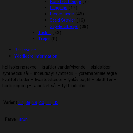
Kunststof lange
(7)
Leggings
(17)
Læder lange
(46)
Stald Støvler
(16)
Støvle tilbehør
(38)
Tasker
(43)
Trøjer
(8)
Beskrivelse
Yderligere information
høj isoleringsevne – kraftigt vandafvisende – skridsikker –
synthetisk sål – indeudstyr synthetik – ydremateriale ægte
kvalitetslæder – kvalitetslæder – lynlås bagtil – blødt for –
hurtigsnøring – vandtæt sål – tykt inderfor
Variant
37
,
38
,
39
,
40
,
41
,
43
Farve
Brun