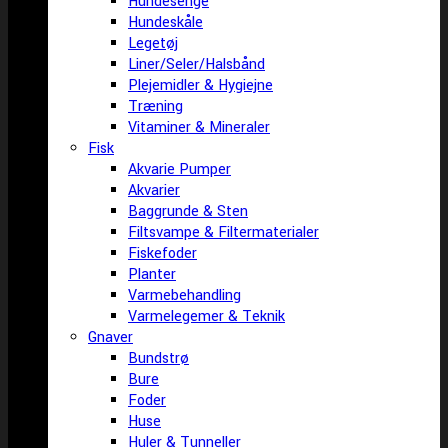
Hundesenge
Hundeskåle
Legetøj
Liner/Seler/Halsbånd
Plejemidler & Hygiejne
Træning
Vitaminer & Mineraler
Fisk
Akvarie Pumper
Akvarier
Baggrunde & Sten
Filtsvampe & Filtermaterialer
Fiskefoder
Planter
Varmebehandling
Varmelegemer & Teknik
Gnaver
Bundstrø
Bure
Foder
Huse
Huler & Tunneller