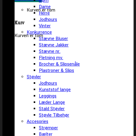
Børn
Dame
Kurven er tom
Herre
Jodhpurs
Kurv
Vinter
Konkurrence
Kurven er tom
Stævne Bluser
Stævne Jakker
Stævne nr.
Fletning mv.
Brocher & Slipsenåle
Plastroner & Slips
Støvler
Jodhpurs
Kunststof lange
Leggings
Læder Lange
Stald Støvler
Støvle Tilbehør
Accesories
Strømper
Bælter