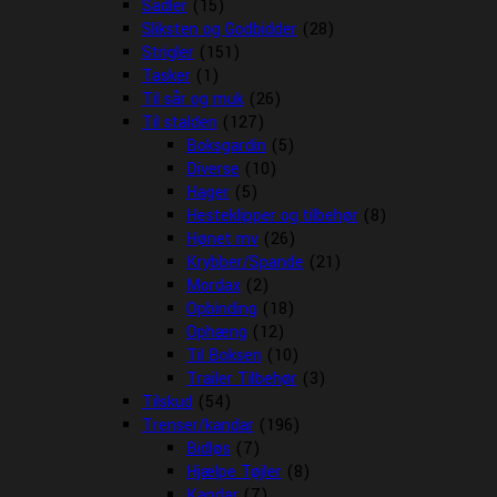
Sadler
(15)
Sliksten og Godbidder
(28)
Strigler
(151)
Tasker
(1)
Til sår og muk
(26)
Til stalden
(127)
Boksgardin
(5)
Diverse
(10)
Hager
(5)
Hesteklipper og tilbehør
(8)
Hønet mv
(26)
Krybber/Spande
(21)
Mordax
(2)
Opbinding
(18)
Ophæng
(12)
Til Boksen
(10)
Trailer Tilbehør
(3)
Tilskud
(54)
Trenser/kandar
(196)
Bidløs
(7)
Hjælpe Tøjler
(8)
Kandar
(7)