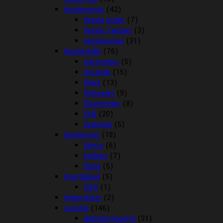
Hundesenge
(42)
Hunde puder
(7)
Hunde Tæpper
(3)
Hundesenge
(31)
Hundeskåle
(76)
Automater
(5)
Keramik
(15)
Plast
(13)
Rejsesæt
(9)
Slowfeeder
(8)
Stål
(20)
Underlag
(5)
Hundetegn
(18)
Hjerte
(6)
kødben
(7)
Rund
(5)
Kosttilskud
(5)
CBD
(1)
Kølemåtter
(2)
Legetøj
(146)
Aktivitet legetøj
(31)