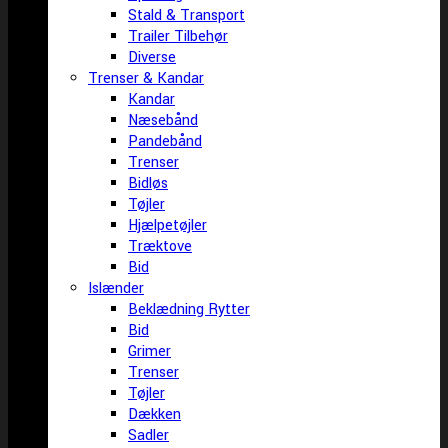
Stald & Transport
Trailer Tilbehør
Diverse
Trenser & Kandar
Kandar
Næsebånd
Pandebånd
Trenser
Bidløs
Tøjler
Hjælpetøjler
Træktove
Bid
Islænder
Beklædning Rytter
Bid
Grimer
Trenser
Tøjler
Dækken
Sadler