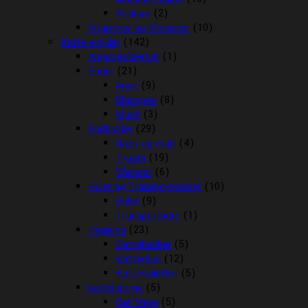
Klikkere
(2)
Vitaminer og Mineraler
(10)
Katte artikler
(142)
Angstproblemer
(1)
Foder
(21)
Arion
(9)
Chicopee
(8)
Mush
(3)
Godbidder
(29)
Græs og malt
(4)
Treats
(19)
Vådkost
(6)
Huler og Transportkasser
(10)
Huler
(9)
Transportbure
(1)
Hygiejne
(23)
Kattebakker
(5)
Kattegrus
(12)
Kattetoiletter
(5)
kattelemme
(5)
Cat Mate
(5)