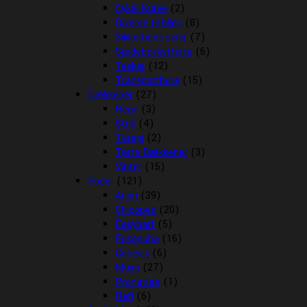
Cykel Kurve
(2)
Diverse til bilen
(8)
Sikkerheds seler
(7)
Sædebeskyttelse
(6)
Tasker
(12)
Transportbure
(15)
Dækkener
(27)
Regn
(3)
Strik
(4)
Terapi
(2)
Tørre Dækkener
(3)
Vinter
(15)
Foder
(121)
Arion
(39)
Chicopee
(20)
Easybarf
(5)
Eukanuba
(16)
Genesis
(6)
Mush
(27)
Pronature
(1)
Rafi
(6)