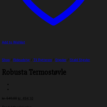
Add to Wishlist
Shop
/
Rideudstyr
/
Til Rytteren
/
Støvler
/
Stald Støvler
Robusta Termostøvle
Den
Den
kr.
549,00
kr.
494,10
oprindelige
aktuelle