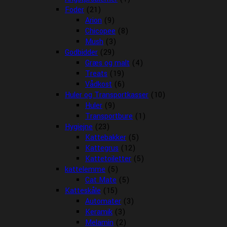
Foder
(21)
Arion
(9)
Chicopee
(8)
Mush
(3)
Godbidder
(29)
Græs og malt
(4)
Treats
(19)
Vådkost
(6)
Huler og Transportkasser
(10)
Huler
(9)
Transportbure
(1)
Hygiejne
(23)
Kattebakker
(5)
Kattegrus
(12)
Kattetoiletter
(5)
kattelemme
(5)
Cat Mate
(5)
Katteskåle
(15)
Automater
(3)
Keramik
(3)
Melamin
(2)