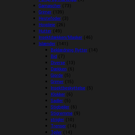
Gamascher
(73)
Grimer
(139)
Hestefoder
(3)
Hovpleje
(26)
Hutter
(49)
Insektdækken/Masker
(46)
Islænder
(141)
Beklædning Rytter
(14)
Bid
(7)
Diverse
(13)
Dækken
(6)
Gjorde
(5)
Grimer
(15)
Insektbeskyttelse
(5)
Klokker
(6)
Sadler
(5)
Stigbøjler
(6)
Stigremme
(9)
strigler
(10)
Trenser
(14)
Tøjler
(14)