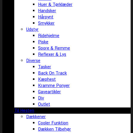
Huer & Tørklæder
Handsker
Hårpynt
Smykker
Udstyr
Ridehjelme
Piske
Spore & Remme
Reflexer & Lys
Diverse
Tasker
Back On Track
Kæphest
Kramme Ponyer
Gaveartikler
Div
Outlet
Til Hesten
Dækkener
Cooler Funktion
Dækken Tilbehør