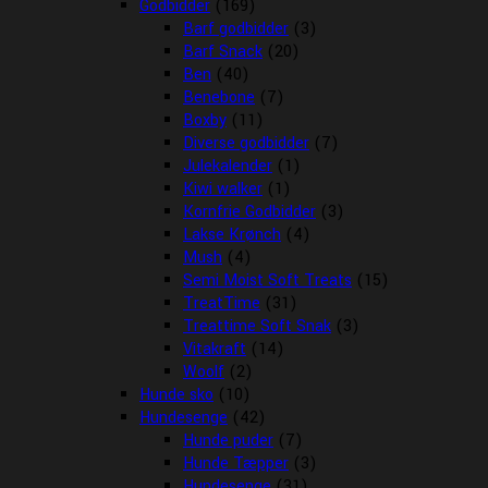
Godbidder
(169)
Barf godbidder
(3)
Barf Snack
(20)
Ben
(40)
Benebone
(7)
Boxby
(11)
Diverse godbidder
(7)
Julekalender
(1)
Kiwi walker
(1)
Kornfrie Godbidder
(3)
Lakse Krønch
(4)
Mush
(4)
Semi Moist Soft Treats
(15)
TreatTime
(31)
Treattime Soft Snak
(3)
Vitakraft
(14)
Woolf
(2)
Hunde sko
(10)
Hundesenge
(42)
Hunde puder
(7)
Hunde Tæpper
(3)
Hundesenge
(31)