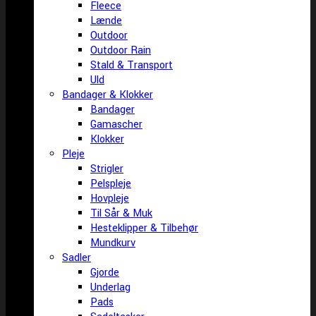
Fleece
Lænde
Outdoor
Outdoor Rain
Stald & Transport
Uld
Bandager & Klokker
Bandager
Gamascher
Klokker
Pleje
Strigler
Pelspleje
Hovpleje
Til Sår & Muk
Hesteklipper & Tilbehør
Mundkurv
Sadler
Gjorde
Underlag
Pads