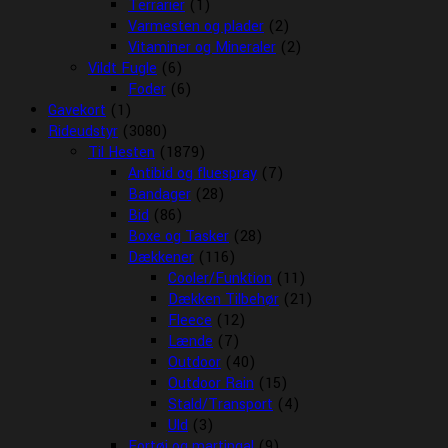
Terrarier
(1)
Varmesten og plader
(2)
Vitaminer og Mineraler
(2)
Vildt Fugle
(6)
Foder
(6)
Gavekort
(1)
Rideudstyr
(3080)
Til Hesten
(1879)
Antibid og fluespray
(7)
Bandager
(28)
Bid
(86)
Boxe og Tasker
(28)
Dækkener
(116)
Cooler/Funktion
(11)
Dækken Tilbehør
(21)
Fleece
(12)
Lænde
(7)
Outdoor
(40)
Outdoor Rain
(15)
Stald/Transport
(4)
Uld
(3)
Fortøj og martingal
(9)