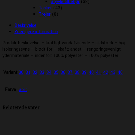
Støvle tilbehør
(38)
Tasker
(43)
Trøjer
(8)
Beskrivelse
Yderligere information
Produktbeskrivelse: – kraftigt vandafvisende – slidstærk – høj
isoleringsevne – blødt for – skaft: andet – rengøringsvenligt
ydermateriale – indenfor: 100% polyester – 100% polyester
Variant
30
,
31
,
32
,
33
,
34
,
35
,
36
,
37
,
38
,
39
,
40
,
41
,
42
,
43
,
46
Farve
Sort
Relaterede varer