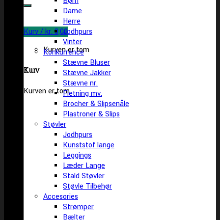
Børn
efter:
Dame
Herre
Kurv /
kr.
0,00
Jodhpurs
Vinter
Kurven er tom
Konkurrence
Stævne Bluser
Kurv
Stævne Jakker
Stævne nr.
Kurven er tom
Fletning mv.
Brocher & Slipsenåle
Plastroner & Slips
Støvler
Jodhpurs
Kunststof lange
Leggings
Læder Lange
Stald Støvler
Støvle Tilbehør
Accesories
Strømper
Bælter