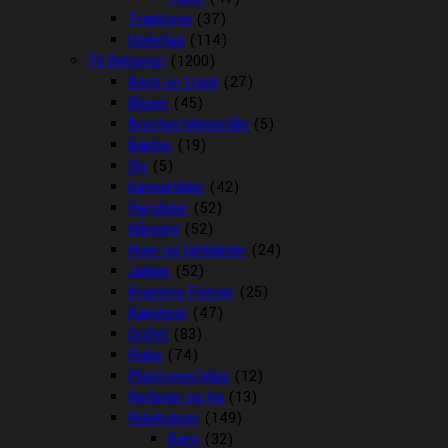
Træktove
(37)
Underlag
(114)
Til Rytteren
(1200)
Back on track
(27)
Bluser
(45)
Brocher/slipsenåle
(5)
Bælter
(19)
Div
(5)
Gaveartikler
(42)
Handsker
(52)
Hårpynt
(52)
Huer og tørklæder
(24)
Jakker
(52)
Kramme Ponyer
(25)
Kæphest
(47)
Outlet
(83)
Piske
(74)
Plastroner/slips
(12)
Reflexer og lys
(13)
Ridebukser
(149)
Børn
(32)