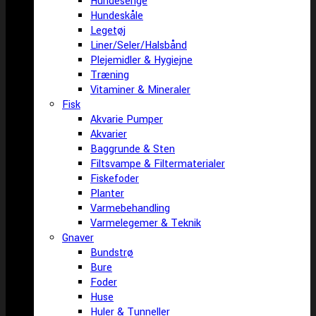
Hundesenge
Hundeskåle
Legetøj
Liner/Seler/Halsbånd
Plejemidler & Hygiejne
Træning
Vitaminer & Mineraler
Fisk
Akvarie Pumper
Akvarier
Baggrunde & Sten
Filtsvampe & Filtermaterialer
Fiskefoder
Planter
Varmebehandling
Varmelegemer & Teknik
Gnaver
Bundstrø
Bure
Foder
Huse
Huler & Tunneller