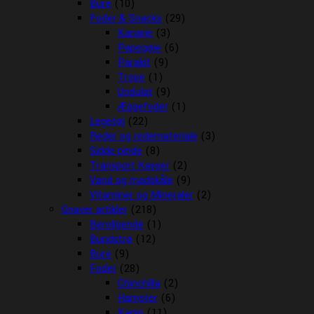
Bure
(10)
Foder & Snacks
(29)
Kanarie
(3)
Papegøje
(6)
Parakit
(9)
Trope
(1)
Undulat
(9)
Æggefoder
(1)
Legetøj
(22)
Reder og redemateriale
(3)
Sidde pinde
(8)
Transport Kasser
(2)
Vand og madskåle
(9)
Vitaminer og Mineraler
(2)
Gnaver artikler
(218)
Beroligende
(1)
Bundstrø
(12)
Bure
(9)
Foder
(28)
Chinchilla
(2)
Hamster
(6)
Kanin
(11)