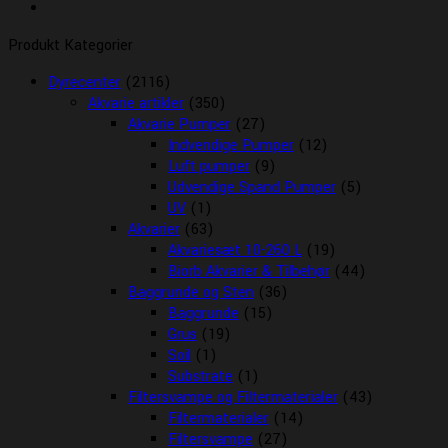
Produkt Kategorier
Dyrecenter
(2116)
Akvarie artikler
(350)
Akvarie Pumper
(27)
Indvendige Pumper
(12)
Luft pumper
(9)
Udvendige Spand Pumper
(5)
UV
(1)
Akvarier
(63)
Akvariesæt 10-260 L
(19)
Biorb Akvarier & Tilbehør
(44)
Baggrunde og Sten
(36)
Baggrunde
(15)
Grus
(19)
Soil
(1)
Substrate
(1)
Filtersvampe og Filtermaterialer
(43)
Filtermaterialer
(14)
Filtersvampe
(27)