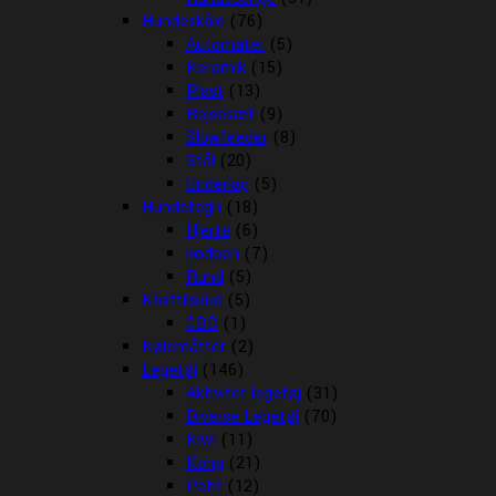
Hundeskåle
(76)
Automater
(5)
Keramik
(15)
Plast
(13)
Rejsesæt
(9)
Slowfeeder
(8)
Stål
(20)
Underlag
(5)
Hundetegn
(18)
Hjerte
(6)
kødben
(7)
Rund
(5)
Kosttilskud
(5)
CBD
(1)
Kølemåtter
(2)
Legetøj
(146)
Aktivitet legetøj
(31)
Diverse Legetøj
(70)
Kiwi
(11)
Kong
(21)
Petit
(12)