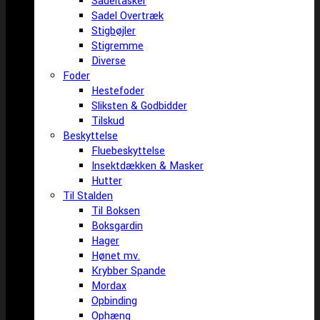
Sadeltasker
Sadel Overtræk
Stigbøjler
Stigremme
Diverse
Foder
Hestefoder
Sliksten & Godbidder
Tilskud
Beskyttelse
Fluebeskyttelse
Insektdækken & Masker
Hutter
Til Stalden
Til Boksen
Boksgardin
Hager
Hønet mv.
Krybber Spande
Mordax
Opbinding
Ophæng