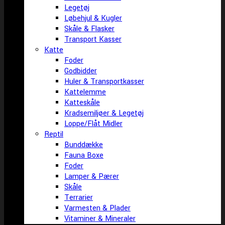
Legetøj
Løbehjul & Kugler
Skåle & Flasker
Transport Kasser
Katte
Foder
Godbidder
Huler & Transportkasser
Kattelemme
Katteskåle
Kradsemiljøer & Legetøj
Loppe/Flåt Midler
Reptil
Bunddække
Fauna Boxe
Foder
Lamper & Pærer
Skåle
Terrarier
Varmesten & Plader
Vitaminer & Mineraler