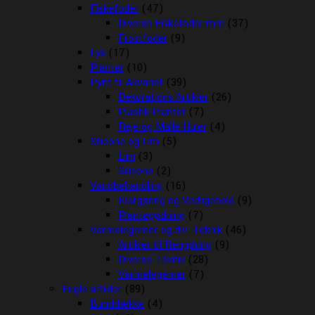
Fiskefoder
(47)
Diverse Fiskefoder mm
(37)
Frostfoder
(9)
Lys
(17)
Planter
(10)
Pynt til Akvariet
(39)
Dekorations Artikler
(26)
Plastik Planter
(7)
Reje og Malle Huler
(4)
Silicone og Lim
(5)
Lim
(3)
Silicone
(2)
Vandbehandling
(16)
Klargøring og Vedligehold
(9)
Plantegødning
(7)
Varmelegemer og div. Teknik
(46)
Artikler til Rengøring
(9)
Diverse Teknik
(28)
Varmelegemer
(7)
Fugle artikler
(89)
Bunddække
(4)