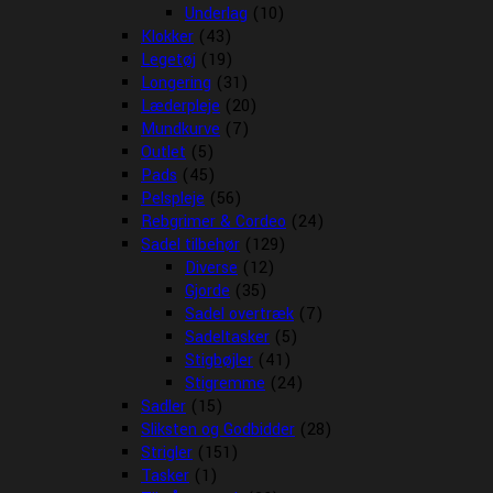
Underlag
(10)
Klokker
(43)
Legetøj
(19)
Longering
(31)
Læderpleje
(20)
Mundkurve
(7)
Outlet
(5)
Pads
(45)
Pelspleje
(56)
Rebgrimer & Cordeo
(24)
Sadel tilbehør
(129)
Diverse
(12)
Gjorde
(35)
Sadel overtræk
(7)
Sadeltasker
(5)
Stigbøjler
(41)
Stigremme
(24)
Sadler
(15)
Sliksten og Godbidder
(28)
Strigler
(151)
Tasker
(1)