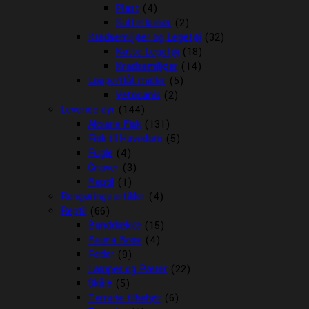
Plast
(4)
Sutteflasker
(2)
Kradsemiljøer og Legetøj
(32)
Katte Legetøj
(18)
Kradsemiljøer
(14)
Loppe/flåt midler
(5)
Vetocanis
(2)
Levende dyr
(144)
Akvarie Fisk
(131)
Fisk til Havedam
(5)
Fugle
(4)
Gnaver
(3)
Reptil
(1)
Rengørings artikler
(4)
Reptil
(66)
Bunddække
(15)
Fauna Boxe
(4)
Foder
(9)
Lamper og Pærer
(22)
Skåle
(5)
Terrarie tilbehør
(6)