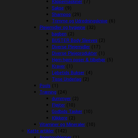
Klippemaskiner
(7)
Sakse
(9)
Shampoo
(29)
Trimme og Udredningsknive
(6)
Plejemidler og hygiejne
(32)
bagben
(2)
BUSTER Body Sleeves
(2)
Diverse Plejemidler
(17)
Diverse Plejeprodukter
(1)
Høm høm poser & tilbehør
(5)
Kraver
(1)
Løbetids Bukser
(4)
Tisse Underlag
(2)
Pools
(1)
Træning
(24)
dummyer
(2)
Fløjter
(10)
Godbids Tasker
(10)
Klikkere
(2)
Vitaminer og Mineraler
(10)
Katte artikler
(142)
Angstproblemer
(1)