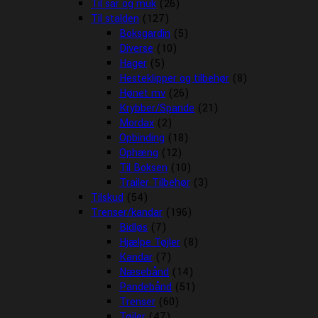
Til sår og muk
(26)
Til stalden
(127)
Boksgardin
(5)
Diverse
(10)
Hager
(5)
Hesteklipper og tilbehør
(8)
Hønet mv
(26)
Krybber/Spande
(21)
Mordax
(2)
Opbinding
(18)
Ophæng
(12)
Til Boksen
(10)
Trailer Tilbehør
(3)
Tilskud
(54)
Trenser/kandar
(196)
Bidløs
(7)
Hjælpe Tøjler
(8)
Kandar
(7)
Næsebånd
(14)
Pandebånd
(51)
Trenser
(60)
Tøjler
(47)