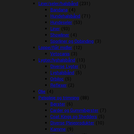
Liner/seler/halsbånd
(231)
Bandana
(4)
Hundehalsbånd
(71)
Hundeseler
(53)
Liner
(93)
Showliner
(4)
Sporliner og Opbinding
(3)
Loppe/flåt midler
(12)
Vetocanis
(3)
Lygter/lyshalsbånd
(13)
Diverse Lygter
(1)
Lyshalsbånd
(5)
Orbiloc
(5)
Reflexer
(2)
Olie
(4)
Pelspleje og trimning
(88)
Børster
(6)
Carder og Gummibørster
(7)
Coat Kings og Shedders
(5)
Diverse Plejeprodukter
(10)
Kamme
(9)