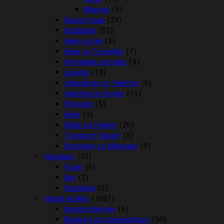
Marsvin
(9)
Gnaver Huse
(29)
Godbidder
(52)
Halm og Hø
(3)
Huler og Tunneller
(7)
Hø hække og bolde
(4)
Legetøj
(13)
Løbegårde og Toiletter
(6)
Løbehjul og Kugler
(11)
Pelspleje
(5)
Seler
(3)
Skåle og Flasker
(20)
Transport Kasser
(5)
Vitaminer og Mineraler
(9)
Havedam
(10)
Foder
(6)
Net
(2)
Vandpleje
(2)
Hunde artikler
(1087)
Angstproblemer
(6)
Biludstyr og transportbure
(50)