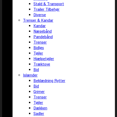
Stald & Transport
Trailer Tilbehør
Diverse
Trenser & Kandar
Kandar
Næsebånd
Pandebånd
Trenser
Bidløs
Tøjler
Hjælpetøjler
Træktove
Bid
Islænder
Beklædning Rytter
Bid
Grimer
Trenser
Tøjler
Dækken
Sadler