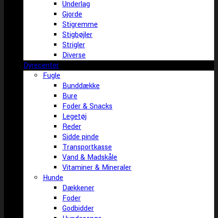
Underlag
Gjorde
Stigremme
Stigbøjler
Strigler
Diverse
Dyrecenter
Fugle
Bunddække
Bure
Foder & Snacks
Legetøj
Reder
Sidde pinde
Transportkasse
Vand & Madskåle
Vitaminer & Mineraler
Hunde
Dækkener
Foder
Godbidder