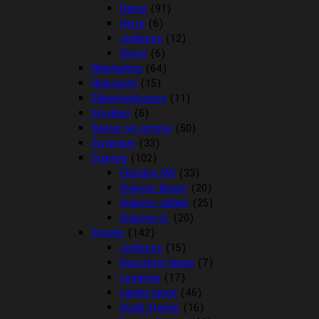
Dame
(91)
Herre
(6)
Jodhpurs
(12)
Vinter
(6)
Ridehjelme
(64)
Rideveste
(15)
Sikkerhedsveste
(11)
Smykker
(6)
Sporer og remme
(50)
Strømper
(33)
Stævne
(102)
Fletning MV
(33)
Stævne Bluser
(20)
Stævne Jakker
(25)
Stævne nr.
(20)
Støvler
(142)
Jodhpurs
(15)
Kunststof lange
(7)
Leggings
(17)
Læder lange
(46)
Stald Støvler
(16)