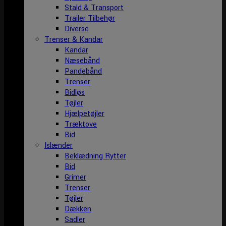
Stald & Transport
Trailer Tilbehør
Diverse
Trenser & Kandar
Kandar
Næsebånd
Pandebånd
Trenser
Bidløs
Tøjler
Hjælpetøjler
Træktove
Bid
Islænder
Beklædning Rytter
Bid
Grimer
Trenser
Tøjler
Dækken
Sadler