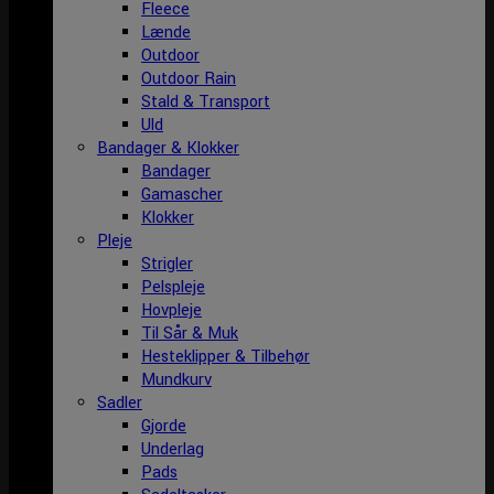
Fleece
Lænde
Outdoor
Outdoor Rain
Stald & Transport
Uld
Bandager & Klokker
Bandager
Gamascher
Klokker
Pleje
Strigler
Pelspleje
Hovpleje
Til Sår & Muk
Hesteklipper & Tilbehør
Mundkurv
Sadler
Gjorde
Underlag
Pads