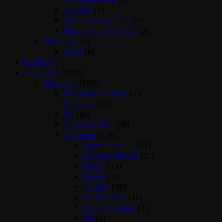
Terrarie tilbehør
(6)
Terrarier
(1)
Varmesten og plader
(2)
Vitaminer og Mineraler
(2)
Vildt Fugle
(6)
Foder
(6)
Gavekort
(1)
Rideudstyr
(3080)
Til Hesten
(1879)
Antibid og fluespray
(7)
Bandager
(28)
Bid
(86)
Boxe og Tasker
(28)
Dækkener
(116)
Cooler/Funktion
(11)
Dækken Tilbehør
(21)
Fleece
(12)
Lænde
(7)
Outdoor
(40)
Outdoor Rain
(15)
Stald/Transport
(4)
Uld
(3)