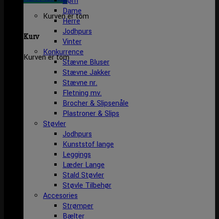
Børn
Dame
Kurven er tom
Herre
Jodhpurs
Kurv
Vinter
Konkurrence
Kurven er tom
Stævne Bluser
Stævne Jakker
Stævne nr.
Fletning mv.
Brocher & Slipsenåle
Plastroner & Slips
Støvler
Jodhpurs
Kunststof lange
Leggings
Læder Lange
Stald Støvler
Støvle Tilbehør
Accesories
Strømper
Bælter