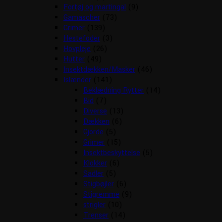
Fortøj og martingal
(9)
Gamascher
(73)
Grimer
(139)
Hestefoder
(3)
Hovpleje
(26)
Hutter
(49)
Insektdækken/Masker
(46)
Islænder
(141)
Beklædning Rytter
(14)
Bid
(7)
Diverse
(13)
Dækken
(6)
Gjorde
(5)
Grimer
(15)
Insektbeskyttelse
(5)
Klokker
(6)
Sadler
(5)
Stigbøjler
(6)
Stigremme
(9)
strigler
(10)
Trenser
(14)