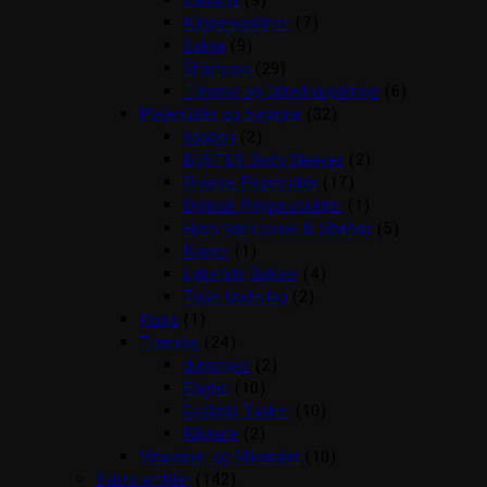
Kamme
(9)
Klippemaskiner
(7)
Sakse
(9)
Shampoo
(29)
Trimme og Udredningsknive
(6)
Plejemidler og hygiejne
(32)
bagben
(2)
BUSTER Body Sleeves
(2)
Diverse Plejemidler
(17)
Diverse Plejeprodukter
(1)
Høm høm poser & tilbehør
(5)
Kraver
(1)
Løbetids Bukser
(4)
Tisse Underlag
(2)
Pools
(1)
Træning
(24)
dummyer
(2)
Fløjter
(10)
Godbids Tasker
(10)
Klikkere
(2)
Vitaminer og Mineraler
(10)
Katte artikler
(142)