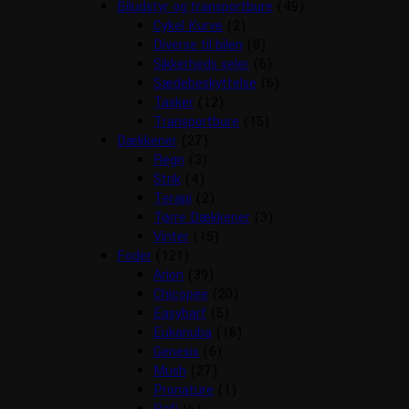
Biludstyr og transportbure
(49)
Cykel Kurve
(2)
Diverse til bilen
(8)
Sikkerheds seler
(6)
Sædebeskyttelse
(6)
Tasker
(12)
Transportbure
(15)
Dækkener
(27)
Regn
(3)
Strik
(4)
Terapi
(2)
Tørre Dækkener
(3)
Vinter
(15)
Foder
(121)
Arion
(39)
Chicopee
(20)
Easybarf
(5)
Eukanuba
(16)
Genesis
(6)
Mush
(27)
Pronature
(1)