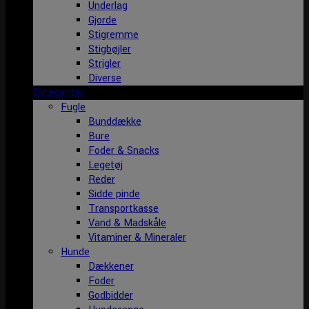
Underlag
Gjorde
Stigremme
Stigbøjler
Strigler
Diverse
Dyrecenter
Fugle
Bunddække
Bure
Foder & Snacks
Legetøj
Reder
Sidde pinde
Transportkasse
Vand & Madskåle
Vitaminer & Mineraler
Hunde
Dækkener
Foder
Godbidder