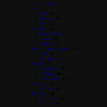
Angstproblemer
(1)
Foder
(21)
Arion
(9)
Chicopee
(8)
Mush
(3)
Godbidder
(29)
Græs og malt
(4)
Treats
(19)
Vådkost
(6)
Huler og Transportkasser
(10)
Huler
(9)
Transportbure
(1)
Hygiejne
(23)
Kattebakker
(5)
Kattegrus
(12)
Kattetoiletter
(5)
kattelemme
(5)
Cat Mate
(5)
Katteskåle
(15)
Automater
(3)
Keramik
(3)