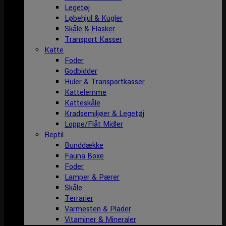
Legetøj
Løbehjul & Kugler
Skåle & Flasker
Transport Kasser
Katte
Foder
Godbidder
Huler & Transportkasser
Kattelemme
Katteskåle
Kradsemiljøer & Legetøj
Loppe/Flåt Midler
Reptil
Bunddække
Fauna Boxe
Foder
Lamper & Pærer
Skåle
Terrarier
Varmesten & Plader
Vitaminer & Mineraler