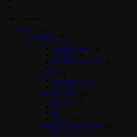
Produkt Kategorier
Dyrecenter
(2117)
Akvarie artikler
(351)
Akvarie Pumper
(27)
Indvendige Pumper
(12)
Luft pumper
(9)
Udvendige Spand Pumper
(5)
UV
(1)
Akvarier
(63)
Akvariesæt 10-260 L
(19)
Biorb Akvarier & Tilbehør
(44)
Baggrunde og Sten
(36)
Baggrunde
(15)
Grus
(19)
Soil
(1)
Substrate
(1)
Filtersvampe og Filtermaterialer
(43)
Filtermaterialer
(14)