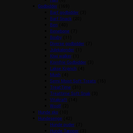
Rafi
(6)
Godbidder
(169)
Barf godbidder
(3)
Barf Snack
(20)
Ben
(40)
Benebone
(7)
Boxby
(11)
Diverse godbidder
(7)
Julekalender
(1)
Kiwi walker
(1)
Kornfrie Godbidder
(3)
Lakse Krønch
(4)
Mush
(4)
Semi Moist Soft Treats
(15)
TreatTime
(31)
Treattime Soft Snak
(3)
Vitakraft
(14)
Woolf
(2)
Hunde sko
(10)
Hundesenge
(42)
Hunde puder
(7)
Hunde Tæpper
(3)