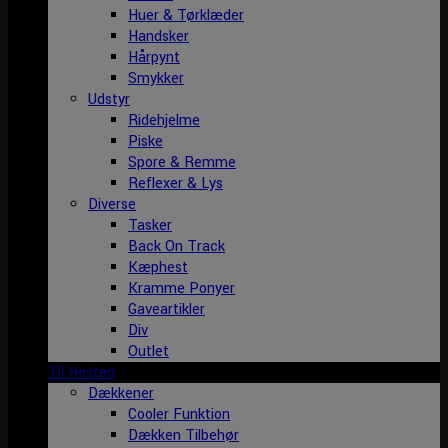
Huer & Tørklæder
Handsker
Hårpynt
Smykker
Udstyr
Ridehjelme
Piske
Spore & Remme
Reflexer & Lys
Diverse
Tasker
Back On Track
Kæphest
Kramme Ponyer
Gaveartikler
Div
Outlet
Til Hesten
Dækkener
Cooler Funktion
Dækken Tilbehør