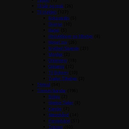
Tasker
(1)
Til sår og muk
(26)
Til stalden
(127)
Boksgardin
(5)
Diverse
(10)
Hager
(5)
Hesteklipper og tilbehør
(8)
Hønet mv
(26)
Krybber/Spande
(21)
Mordax
(2)
Opbinding
(18)
Ophæng
(12)
Til Boksen
(10)
Trailer Tilbehør
(3)
Tilskud
(54)
Trenser/kandar
(196)
Bidløs
(7)
Hjælpe Tøjler
(8)
Kandar
(7)
Næsebånd
(14)
Pandebånd
(51)
Trenser
(60)