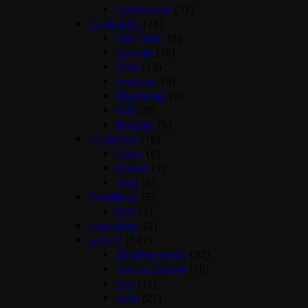
Hundesenge
(31)
Hundeskåle
(76)
Automater
(5)
Keramik
(15)
Plast
(13)
Rejsesæt
(9)
Slowfeeder
(8)
Stål
(20)
Underlag
(5)
Hundetegn
(18)
Hjerte
(6)
kødben
(7)
Rund
(5)
Kosttilskud
(5)
CBD
(1)
Kølemåtter
(2)
Legetøj
(147)
Aktivitet legetøj
(32)
Diverse Legetøj
(70)
Kiwi
(11)
Kong
(21)