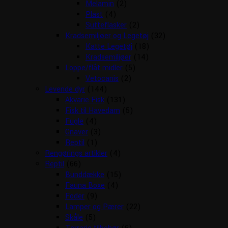
Melamin
(2)
Plast
(4)
Sutteflasker
(2)
Kradsemiljøer og Legetøj
(32)
Katte Legetøj
(18)
Kradsemiljøer
(14)
Loppe/flåt midler
(5)
Vetocanis
(2)
Levende dyr
(144)
Akvarie Fisk
(131)
Fisk til Havedam
(5)
Fugle
(4)
Gnaver
(3)
Reptil
(1)
Rengørings artikler
(4)
Reptil
(66)
Bunddække
(15)
Fauna Boxe
(4)
Foder
(9)
Lamper og Pærer
(22)
Skåle
(5)