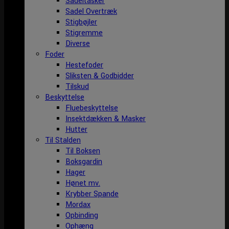
Sadeltasker
Sadel Overtræk
Stigbøjler
Stigremme
Diverse
Foder
Hestefoder
Sliksten & Godbidder
Tilskud
Beskyttelse
Fluebeskyttelse
Insektdækken & Masker
Hutter
Til Stalden
Til Boksen
Boksgardin
Hager
Hønet mv.
Krybber Spande
Mordax
Opbinding
Ophæng