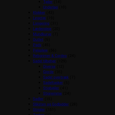
Tøjler
(14)
Underlag
(10)
Klokker
(43)
Legetøj
(19)
Longering
(31)
Læderpleje
(20)
Mundkurve
(7)
Outlet
(5)
Pads
(45)
Pelspleje
(56)
Rebgrimer & Cordeo
(24)
Sadel tilbehør
(129)
Diverse
(12)
Gjorde
(35)
Sadel overtræk
(7)
Sadeltasker
(5)
Stigbøjler
(41)
Stigremme
(24)
Sadler
(15)
Sliksten og Godbidder
(28)
Strigler
(151)