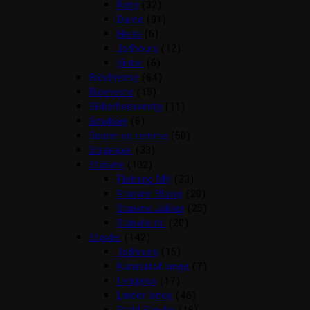
Børn
(32)
Dame
(91)
Herre
(6)
Jodhpurs
(12)
Vinter
(6)
Ridehjelme
(64)
Rideveste
(15)
Sikkerhedsveste
(11)
Smykker
(6)
Sporer og remme
(50)
Strømper
(33)
Stævne
(102)
Fletning MV
(33)
Stævne Bluser
(20)
Stævne Jakker
(25)
Stævne nr.
(20)
Støvler
(142)
Jodhpurs
(15)
Kunststof lange
(7)
Leggings
(17)
Læder lange
(46)