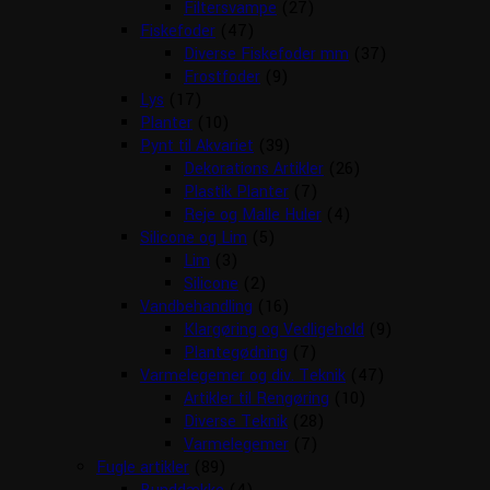
Filtersvampe
(27)
Fiskefoder
(47)
Diverse Fiskefoder mm
(37)
Frostfoder
(9)
Lys
(17)
Planter
(10)
Pynt til Akvariet
(39)
Dekorations Artikler
(26)
Plastik Planter
(7)
Reje og Malle Huler
(4)
Silicone og Lim
(5)
Lim
(3)
Silicone
(2)
Vandbehandling
(16)
Klargøring og Vedligehold
(9)
Plantegødning
(7)
Varmelegemer og div. Teknik
(47)
Artikler til Rengøring
(10)
Diverse Teknik
(28)
Varmelegemer
(7)
Fugle artikler
(89)