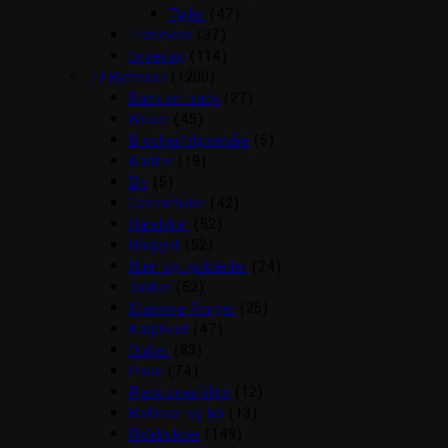
Tøjler
(47)
Træktove
(37)
Underlag
(114)
Til Rytteren
(1200)
Back on track
(27)
Bluser
(45)
Brocher/slipsenåle
(5)
Bælter
(19)
Div
(5)
Gaveartikler
(42)
Handsker
(52)
Hårpynt
(52)
Huer og tørklæder
(24)
Jakker
(52)
Kramme Ponyer
(25)
Kæphest
(47)
Outlet
(83)
Piske
(74)
Plastroner/slips
(12)
Reflexer og lys
(13)
Ridebukser
(149)