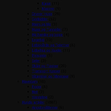
Kanin
(11)
Marsvin
(9)
Gnaver Huse
(29)
Godbidder
(52)
Halm og Hø
(3)
Huler og Tunneller
(7)
Hø hække og bolde
(4)
Legetøj
(13)
Løbegårde og Toiletter
(6)
Løbehjul og Kugler
(11)
Pelspleje
(5)
Seler
(3)
Skåle og Flasker
(20)
Transport Kasser
(5)
Vitaminer og Mineraler
(9)
Havedam
(10)
Foder
(6)
Net
(2)
Vandpleje
(2)
Hunde artikler
(1087)
Angstproblemer
(6)