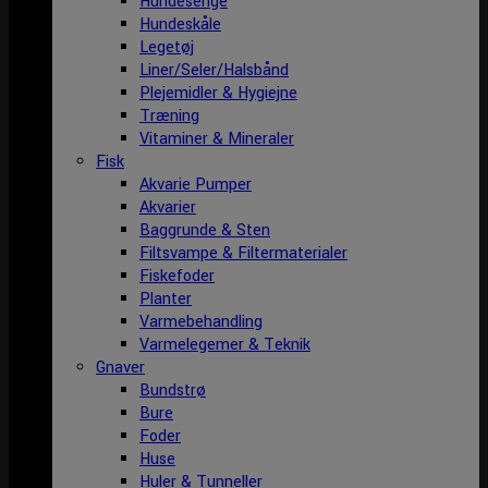
Hundesenge
Hundeskåle
Legetøj
Liner/Seler/Halsbånd
Plejemidler & Hygiejne
Træning
Vitaminer & Mineraler
Fisk
Akvarie Pumper
Akvarier
Baggrunde & Sten
Filtsvampe & Filtermaterialer
Fiskefoder
Planter
Varmebehandling
Varmelegemer & Teknik
Gnaver
Bundstrø
Bure
Foder
Huse
Huler & Tunneller