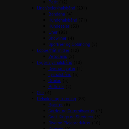
Petit
(12)
Liner/seler/halsbånd
(231)
Bandana
(4)
Hundehalsbånd
(71)
Hundeseler
(53)
Liner
(93)
Showliner
(4)
Sporliner og Opbinding
(3)
Loppe/flåt midler
(12)
Vetocanis
(3)
Lygter/lyshalsbånd
(13)
Diverse Lygter
(1)
Lyshalsbånd
(5)
Orbiloc
(5)
Reflexer
(2)
Olie
(4)
Pelspleje og trimning
(88)
Børster
(6)
Carder og Gummibørster
(7)
Coat Kings og Shedders
(5)
Diverse Plejeprodukter
(10)