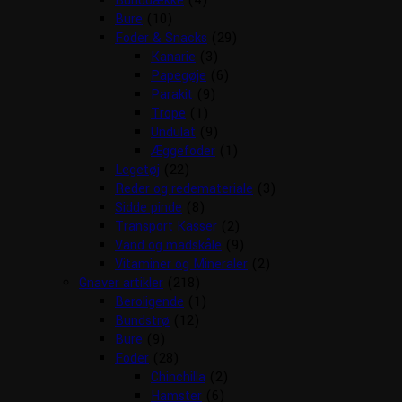
Bunddække
(4)
Bure
(10)
Foder & Snacks
(29)
Kanarie
(3)
Papegøje
(6)
Parakit
(9)
Trope
(1)
Undulat
(9)
Æggefoder
(1)
Legetøj
(22)
Reder og redemateriale
(3)
Sidde pinde
(8)
Transport Kasser
(2)
Vand og madskåle
(9)
Vitaminer og Mineraler
(2)
Gnaver artikler
(218)
Beroligende
(1)
Bundstrø
(12)
Bure
(9)
Foder
(28)
Chinchilla
(2)
Hamster
(6)