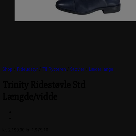
Shop
/
Rideudstyr
/
Til Rytteren
/
Støvler
/
Læder lange
Trinity Ridestøvle Std
Længde/vidde
Den
Den
kr.
2.199,00
kr.
1.979,10