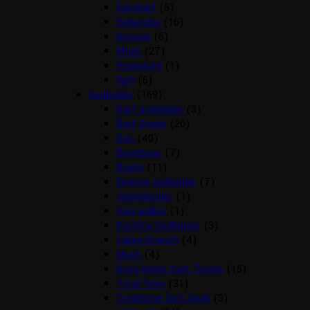
Easybarf
(5)
Eukanuba
(16)
Genesis
(6)
Mush
(27)
Pronature
(1)
Rafi
(6)
Godbidder
(169)
Barf godbidder
(3)
Barf Snack
(20)
Ben
(40)
Benebone
(7)
Boxby
(11)
Diverse godbidder
(7)
Julekalender
(1)
Kiwi walker
(1)
Kornfrie Godbidder
(3)
Lakse Krønch
(4)
Mush
(4)
Semi Moist Soft Treats
(15)
TreatTime
(31)
Treattime Soft Snak
(3)