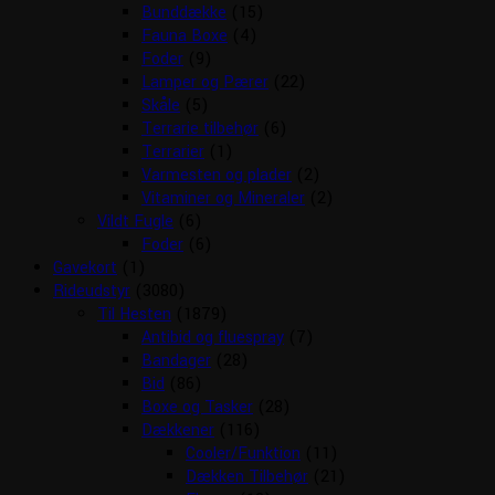
Bunddække
(15)
Fauna Boxe
(4)
Foder
(9)
Lamper og Pærer
(22)
Skåle
(5)
Terrarie tilbehør
(6)
Terrarier
(1)
Varmesten og plader
(2)
Vitaminer og Mineraler
(2)
Vildt Fugle
(6)
Foder
(6)
Gavekort
(1)
Rideudstyr
(3080)
Til Hesten
(1879)
Antibid og fluespray
(7)
Bandager
(28)
Bid
(86)
Boxe og Tasker
(28)
Dækkener
(116)
Cooler/Funktion
(11)
Dækken Tilbehør
(21)