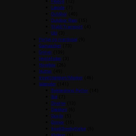
Fleece
(12)
Lænde
(7)
Outdoor
(40)
Outdoor Rain
(15)
Stald/Transport
(4)
Uld
(3)
Fortøj og martingal
(9)
Gamascher
(73)
Grimer
(139)
Hestefoder
(3)
Hovpleje
(26)
Hutter
(49)
Insektdækken/Masker
(46)
Islænder
(141)
Beklædning Rytter
(14)
Bid
(7)
Diverse
(13)
Dækken
(6)
Gjorde
(5)
Grimer
(15)
Insektbeskyttelse
(5)
Klokker
(6)