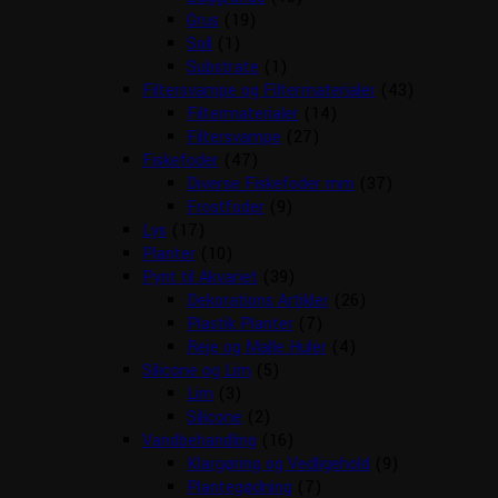
Grus
(19)
Soil
(1)
Substrate
(1)
Filtersvampe og Filtermaterialer
(43)
Filtermaterialer
(14)
Filtersvampe
(27)
Fiskefoder
(47)
Diverse Fiskefoder mm
(37)
Frostfoder
(9)
Lys
(17)
Planter
(10)
Pynt til Akvariet
(39)
Dekorations Artikler
(26)
Plastik Planter
(7)
Reje og Malle Huler
(4)
Silicone og Lim
(5)
Lim
(3)
Silicone
(2)
Vandbehandling
(16)
Klargøring og Vedligehold
(9)
Plantegødning
(7)