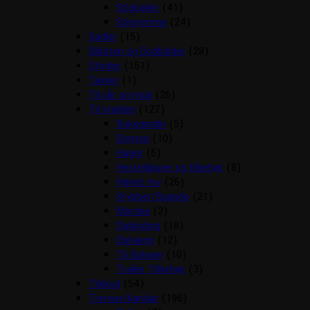
Stigbøjler
(41)
Stigremme
(24)
Sadler
(15)
Sliksten og Godbidder
(28)
Strigler
(151)
Tasker
(1)
Til sår og muk
(26)
Til stalden
(127)
Boksgardin
(5)
Diverse
(10)
Hager
(5)
Hesteklipper og tilbehør
(8)
Hønet mv
(26)
Krybber/Spande
(21)
Mordax
(2)
Opbinding
(18)
Ophæng
(12)
Til Boksen
(10)
Trailer Tilbehør
(3)
Tilskud
(54)
Trenser/kandar
(196)