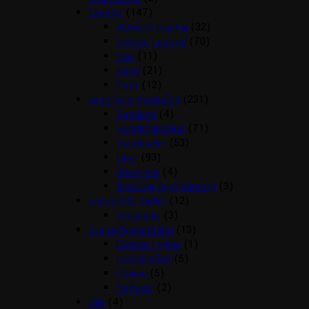
Legetøj
(147)
Aktivitet legetøj
(32)
Diverse Legetøj
(70)
Kiwi
(11)
Kong
(21)
Petit
(12)
Liner/seler/halsbånd
(231)
Bandana
(4)
Hundehalsbånd
(71)
Hundeseler
(53)
Liner
(93)
Showliner
(4)
Sporliner og Opbinding
(3)
Loppe/flåt midler
(12)
Vetocanis
(3)
Lygter/lyshalsbånd
(13)
Diverse Lygter
(1)
Lyshalsbånd
(5)
Orbiloc
(5)
Reflexer
(2)
Olie
(4)