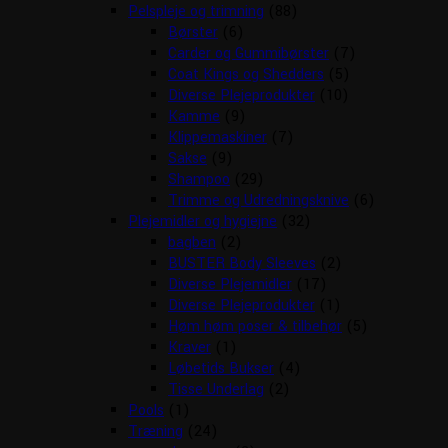
Pelspleje og trimning
(88)
Børster
(6)
Carder og Gummibørster
(7)
Coat Kings og Shedders
(5)
Diverse Plejeprodukter
(10)
Kamme
(9)
Klippemaskiner
(7)
Sakse
(9)
Shampoo
(29)
Trimme og Udredningsknive
(6)
Plejemidler og hygiejne
(32)
bagben
(2)
BUSTER Body Sleeves
(2)
Diverse Plejemidler
(17)
Diverse Plejeprodukter
(1)
Høm høm poser & tilbehør
(5)
Kraver
(1)
Løbetids Bukser
(4)
Tisse Underlag
(2)
Pools
(1)
Træning
(24)