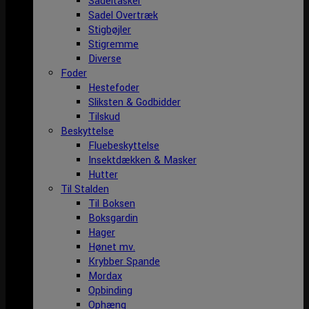
Sadeltasker
Sadel Overtræk
Stigbøjler
Stigremme
Diverse
Foder
Hestefoder
Sliksten & Godbidder
Tilskud
Beskyttelse
Fluebeskyttelse
Insektdækken & Masker
Hutter
Til Stalden
Til Boksen
Boksgardin
Hager
Hønet mv.
Krybber Spande
Mordax
Opbinding
Ophæng