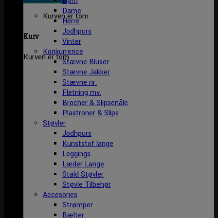
Børn
Dame
Kurven er tom
Herre
Jodhpurs
Kurv
Vinter
Konkurrence
Kurven er tom
Stævne Bluser
Stævne Jakker
Stævne nr.
Fletning mv.
Brocher & Slipsenåle
Plastroner & Slips
Støvler
Jodhpurs
Kunststof lange
Leggings
Læder Lange
Stald Støvler
Støvle Tilbehør
Accesories
Strømper
Bælter