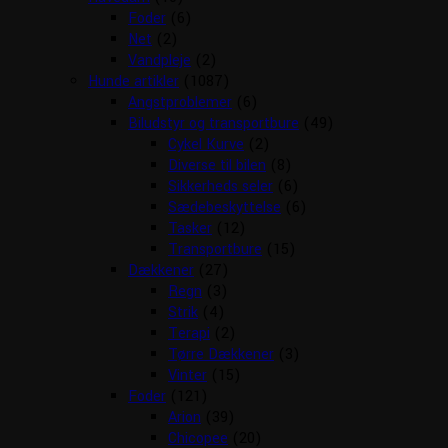
Foder
(6)
Net
(2)
Vandpleje
(2)
Hunde artikler
(1087)
Angstproblemer
(6)
Biludstyr og transportbure
(49)
Cykel Kurve
(2)
Diverse til bilen
(8)
Sikkerheds seler
(6)
Sædebeskyttelse
(6)
Tasker
(12)
Transportbure
(15)
Dækkener
(27)
Regn
(3)
Strik
(4)
Terapi
(2)
Tørre Dækkener
(3)
Vinter
(15)
Foder
(121)
Arion
(39)
Chicopee
(20)