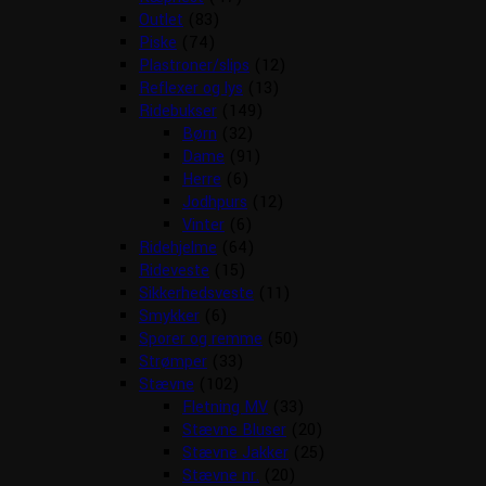
Outlet
(83)
Piske
(74)
Plastroner/slips
(12)
Reflexer og lys
(13)
Ridebukser
(149)
Børn
(32)
Dame
(91)
Herre
(6)
Jodhpurs
(12)
Vinter
(6)
Ridehjelme
(64)
Rideveste
(15)
Sikkerhedsveste
(11)
Smykker
(6)
Sporer og remme
(50)
Strømper
(33)
Stævne
(102)
Fletning MV
(33)
Stævne Bluser
(20)
Stævne Jakker
(25)
Stævne nr.
(20)