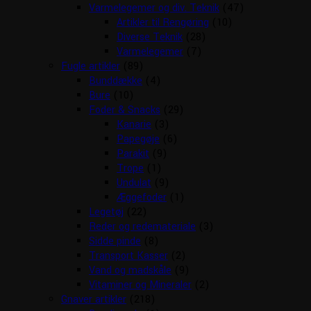
Varmelegemer og div. Teknik
(47)
Artikler til Rengøring
(10)
Diverse Teknik
(28)
Varmelegemer
(7)
Fugle artikler
(89)
Bunddække
(4)
Bure
(10)
Foder & Snacks
(29)
Kanarie
(3)
Papegøje
(6)
Parakit
(9)
Trope
(1)
Undulat
(9)
Æggefoder
(1)
Legetøj
(22)
Reder og redemateriale
(3)
Sidde pinde
(8)
Transport Kasser
(2)
Vand og madskåle
(9)
Vitaminer og Mineraler
(2)
Gnaver artikler
(218)