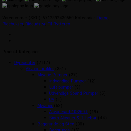
Varenummer (SKU):
5712392430550
Kategorier:
Dame
,
Ridebukser
,
Rideudstyr
,
Til Rytteren
Produkt Kategorier
Dyrecenter
(2117)
Akvarie artikler
(351)
Akvarie Pumper
(27)
Indvendige Pumper
(12)
Luft pumper
(9)
Udvendige Spand Pumper
(5)
UV
(1)
Akvarier
(63)
Akvariesæt 10-260 L
(19)
Biorb Akvarier & Tilbehør
(44)
Baggrunde og Sten
(36)
Baggrunde
(15)