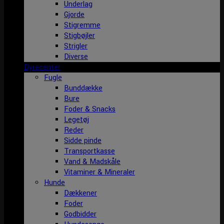
Underlag
Gjorde
Stigremme
Stigbøjler
Strigler
Diverse
Dyrecenter
Fugle
Bunddække
Bure
Foder & Snacks
Legetøj
Reder
Sidde pinde
Transportkasse
Vand & Madskåle
Vitaminer & Mineraler
Hunde
Dækkener
Foder
Godbidder