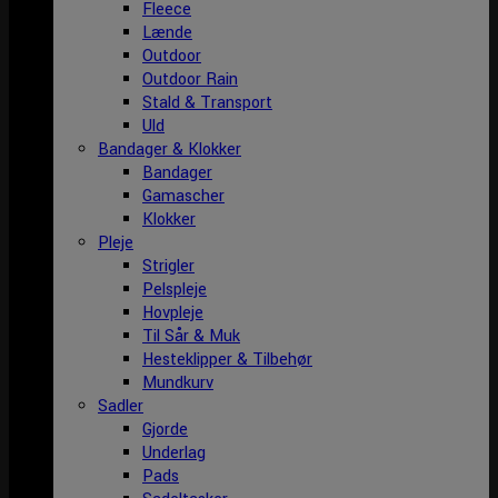
Fleece
Lænde
Outdoor
Outdoor Rain
Stald & Transport
Uld
Bandager & Klokker
Bandager
Gamascher
Klokker
Pleje
Strigler
Pelspleje
Hovpleje
Til Sår & Muk
Hesteklipper & Tilbehør
Mundkurv
Sadler
Gjorde
Underlag
Pads