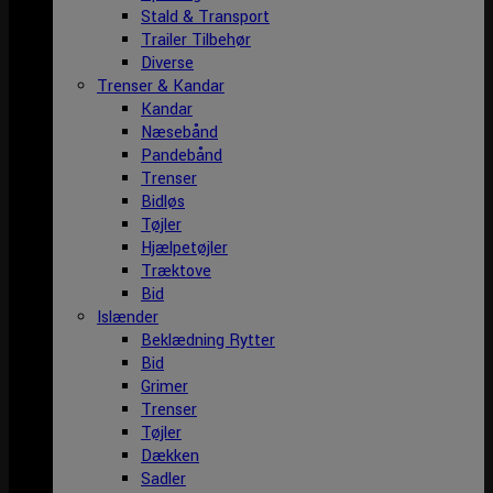
Stald & Transport
Trailer Tilbehør
Diverse
Trenser & Kandar
Kandar
Næsebånd
Pandebånd
Trenser
Bidløs
Tøjler
Hjælpetøjler
Træktove
Bid
Islænder
Beklædning Rytter
Bid
Grimer
Trenser
Tøjler
Dækken
Sadler