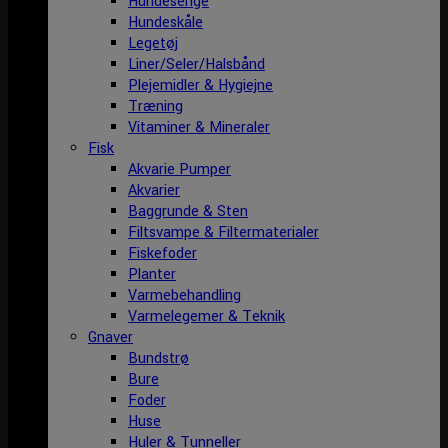
Hundesenge
Hundeskåle
Legetøj
Liner/Seler/Halsbånd
Plejemidler & Hygiejne
Træning
Vitaminer & Mineraler
Fisk
Akvarie Pumper
Akvarier
Baggrunde & Sten
Filtsvampe & Filtermaterialer
Fiskefoder
Planter
Varmebehandling
Varmelegemer & Teknik
Gnaver
Bundstrø
Bure
Foder
Huse
Huler & Tunneller