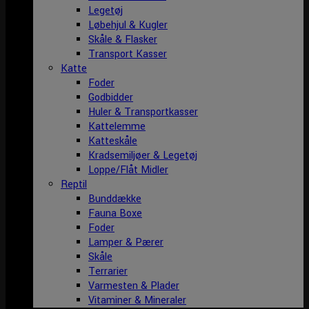
Legetøj
Løbehjul & Kugler
Skåle & Flasker
Transport Kasser
Katte
Foder
Godbidder
Huler & Transportkasser
Kattelemme
Katteskåle
Kradsemiljøer & Legetøj
Loppe/Flåt Midler
Reptil
Bunddække
Fauna Boxe
Foder
Lamper & Pærer
Skåle
Terrarier
Varmesten & Plader
Vitaminer & Mineraler