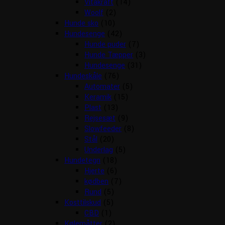
Vitakraft
(14)
Woolf
(2)
Hunde sko
(10)
Hundesenge
(42)
Hunde puder
(7)
Hunde Tæpper
(3)
Hundesenge
(31)
Hundeskåle
(76)
Automater
(5)
Keramik
(15)
Plast
(13)
Rejsesæt
(9)
Slowfeeder
(8)
Stål
(20)
Underlag
(5)
Hundetegn
(18)
Hjerte
(6)
kødben
(7)
Rund
(5)
Kosttilskud
(5)
CBD
(1)
Kølemåtter
(2)