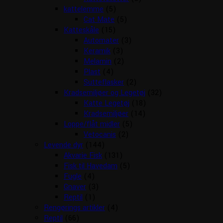
kattelemme
(5)
Cat Mate
(5)
Katteskåle
(15)
Automater
(3)
Keramik
(3)
Melamin
(2)
Plast
(4)
Sutteflasker
(2)
Kradsemiljøer og Legetøj
(32)
Katte Legetøj
(18)
Kradsemiljøer
(14)
Loppe/flåt midler
(5)
Vetocanis
(2)
Levende dyr
(144)
Akvarie Fisk
(131)
Fisk til Havedam
(5)
Fugle
(4)
Gnaver
(3)
Reptil
(1)
Rengørings artikler
(4)
Reptil
(66)