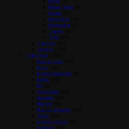
Bidløs
(7)
Hjælpe Tøjler
(8)
Kandar
(7)
Næsebånd
(14)
Pandebånd
(51)
Trenser
(60)
Tøjler
(47)
Træktove
(37)
Underlag
(114)
Til Rytteren
(1200)
Back on track
(27)
Bluser
(45)
Brocher/slipsenåle
(5)
Bælter
(19)
Div
(5)
Gaveartikler
(42)
Handsker
(52)
Hårpynt
(52)
Huer og tørklæder
(24)
Jakker
(52)
Kramme Ponyer
(25)
Kæphest
(47)