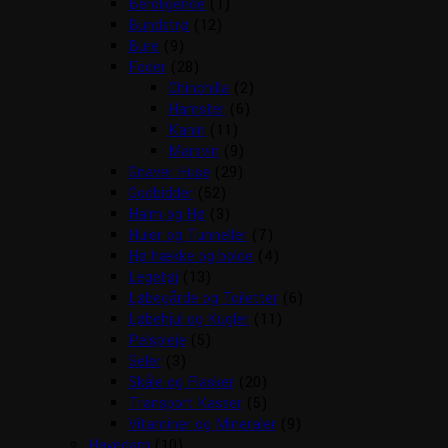
Beroligende
(1)
Bundstrø
(12)
Bure
(9)
Foder
(28)
Chinchilla
(2)
Hamster
(6)
Kanin
(11)
Marsvin
(9)
Gnaver Huse
(29)
Godbidder
(52)
Halm og Hø
(3)
Huler og Tunneller
(7)
Hø hække og bolde
(4)
Legetøj
(13)
Løbegårde og Toiletter
(6)
Løbehjul og Kugler
(11)
Pelspleje
(5)
Seler
(3)
Skåle og Flasker
(20)
Transport Kasser
(5)
Vitaminer og Mineraler
(9)
Havedam
(10)