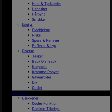
Huer & Tørklæder
Handsker
Hårpynt
Smykker
Udstyr
Ridehjelme
Piske
Spore & Remme
Reflexer & Lys
Diverse
Tasker
Back On Track
Kæphest
Kramme Ponyer
Gaveartikler
Div
Outlet
Til Hesten
Dækkener
Cooler Funktion
Dækken Tilbehør