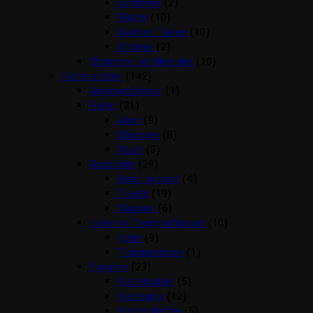
dummyer
(2)
Fløjter
(10)
Godbids Tasker
(10)
Klikkere
(2)
Vitaminer og Mineraler
(10)
Katte artikler
(142)
Angstproblemer
(1)
Foder
(21)
Arion
(9)
Chicopee
(8)
Mush
(3)
Godbidder
(29)
Græs og malt
(4)
Treats
(19)
Vådkost
(6)
Huler og Transportkasser
(10)
Huler
(9)
Transportbure
(1)
Hygiejne
(23)
Kattebakker
(5)
Kattegrus
(12)
Kattetoiletter
(5)