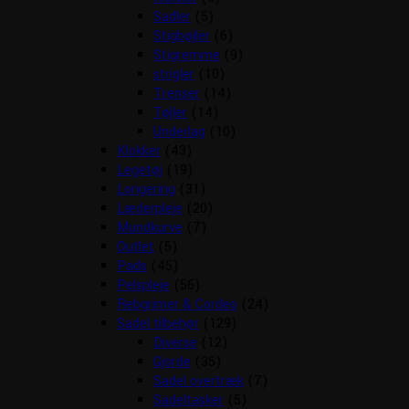
Sadler
(5)
Stigbøjler
(6)
Stigremme
(9)
strigler
(10)
Trenser
(14)
Tøjler
(14)
Underlag
(10)
Klokker
(43)
Legetøj
(19)
Longering
(31)
Læderpleje
(20)
Mundkurve
(7)
Outlet
(5)
Pads
(45)
Pelspleje
(56)
Rebgrimer & Cordeo
(24)
Sadel tilbehør
(129)
Diverse
(12)
Gjorde
(35)
Sadel overtræk
(7)
Sadeltasker
(5)