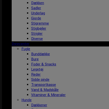
Dækken
Sadler
Underlag
Gjorde
Stigremme
Stigbøjler
Strigler
Diverse
Dyrecenter
Fugle
Bunddække
Bure
Foder & Snacks
Legetøj
Reder
Sidde pinde
Transportkasse
Vand & Madskåle
Vitaminer & Mineraler
Hunde
Dækkener