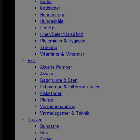
Foder
Godbidder
Hundesenge
Hundeskåle
Legetøj
Liner/Seler/Halsbånd
Plejemidler & Hygiejne
Træning
Vitaminer & Mineraler
Fisk
Akvarie Pumper
Akvarier
Baggrunde & Sten
Filtsvampe & Filtermaterialer
Fiskefoder
Planter
Varmebehandling
Varmelegemer & Teknik
Gnaver
Bundstrø
Bure
Foder