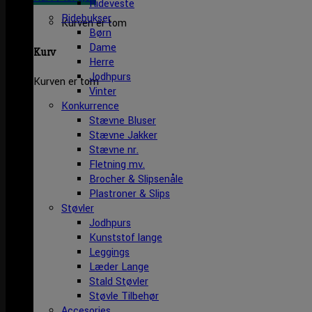
Rideveste
Ridebukser
Kurven er tom
Børn
Dame
Kurv
Herre
Jodhpurs
Kurven er tom
Vinter
Konkurrence
Stævne Bluser
Stævne Jakker
Stævne nr.
Fletning mv.
Brocher & Slipsenåle
Plastroner & Slips
Støvler
Jodhpurs
Kunststof lange
Leggings
Læder Lange
Stald Støvler
Støvle Tilbehør
Accesories