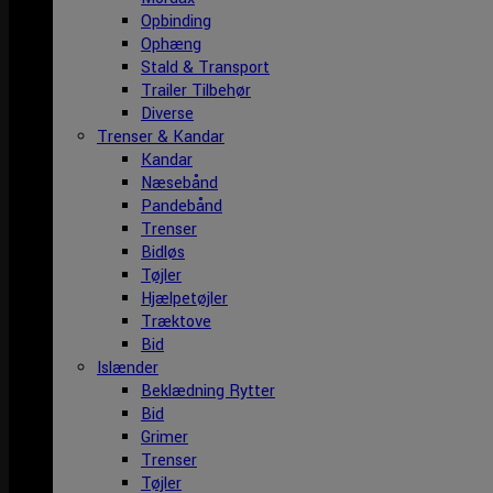
Opbinding
Ophæng
Stald & Transport
Trailer Tilbehør
Diverse
Trenser & Kandar
Kandar
Næsebånd
Pandebånd
Trenser
Bidløs
Tøjler
Hjælpetøjler
Træktove
Bid
Islænder
Beklædning Rytter
Bid
Grimer
Trenser
Tøjler