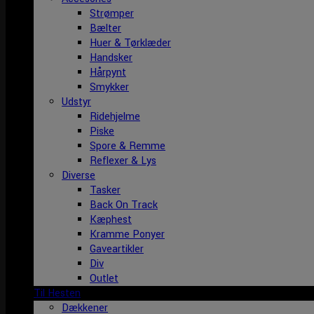
Strømper
Bælter
Huer & Tørklæder
Handsker
Hårpynt
Smykker
Udstyr
Ridehjelme
Piske
Spore & Remme
Reflexer & Lys
Diverse
Tasker
Back On Track
Kæphest
Kramme Ponyer
Gaveartikler
Div
Outlet
Til Hesten
Dækkener