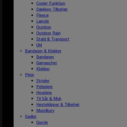
Cooler Funktion
Dækken Tilbehør
Fleece
Lænde
Outdoor
Outdoor Rain
Stald & Transport
Uld
Bandager & Klokker
Bandager
Gamascher
Klokker
Pleje
Strigler
Pelspleje
Hovpleje
Til Sår & Muk
Hesteklipper & Tilbehør
Mundkurv
Sadler
Gjorde