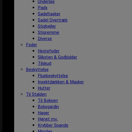
Underlag
Pads
Sadeltasker
Sadel Overtræk
Stigbøjler
Stigremme
Diverse
Foder
Hestefoder
Sliksten & Godbidder
Tilskud
Beskyttelse
Fluebeskyttelse
Insektdækken & Masker
Hutter
Til Stalden
Til Boksen
Boksgardin
Hager
Hønet mv.
Krybber Spande
Mordax