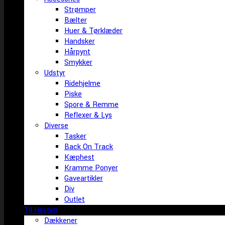
Strømper
Bælter
Huer & Tørklæder
Handsker
Hårpynt
Smykker
Udstyr
Ridehjelme
Piske
Spore & Remme
Reflexer & Lys
Diverse
Tasker
Back On Track
Kæphest
Kramme Ponyer
Gaveartikler
Div
Outlet
Til Hesten
Dækkener