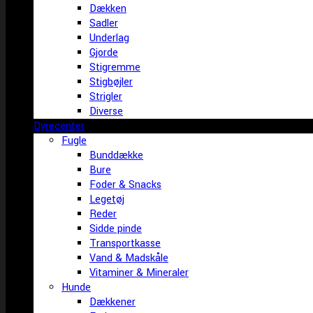
Dækken
Sadler
Underlag
Gjorde
Stigremme
Stigbøjler
Strigler
Diverse
Dyrecenter
Fugle
Bunddække
Bure
Foder & Snacks
Legetøj
Reder
Sidde pinde
Transportkasse
Vand & Madskåle
Vitaminer & Mineraler
Hunde
Dækkener