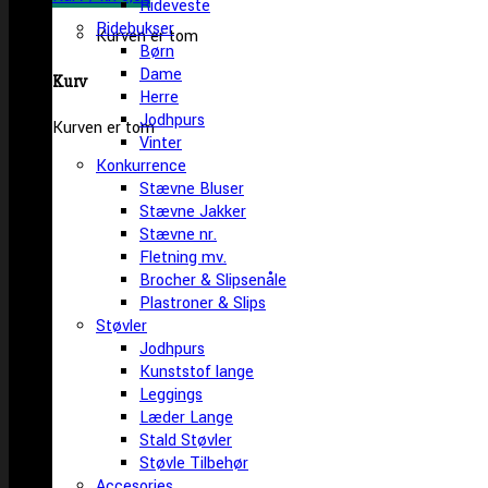
Rideveste
Ridebukser
Kurven er tom
Børn
Dame
Kurv
Herre
Jodhpurs
Kurven er tom
Vinter
Konkurrence
Stævne Bluser
Stævne Jakker
Stævne nr.
Fletning mv.
Brocher & Slipsenåle
Plastroner & Slips
Støvler
Jodhpurs
Kunststof lange
Leggings
Læder Lange
Stald Støvler
Støvle Tilbehør
Accesories