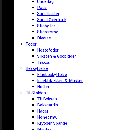
Underlag
Pads
Sadeltasker
Sadel Overtræk
Stigbøjler
Stigremme
Diverse
Foder
Hestefoder
Sliksten & Godbidder
Tilskud
Beskyttelse
Fluebeskyttelse
Insektdækken & Masker
Hutter
Til Stalden
Til Boksen
Boksgardin
Hager
Hønet mv.
Krybber Spande
Mordax