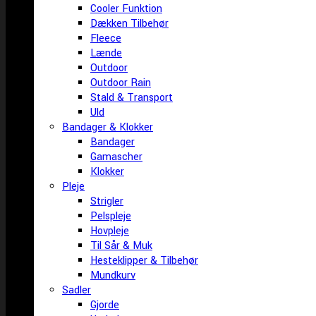
Cooler Funktion
Dækken Tilbehør
Fleece
Lænde
Outdoor
Outdoor Rain
Stald & Transport
Uld
Bandager & Klokker
Bandager
Gamascher
Klokker
Pleje
Strigler
Pelspleje
Hovpleje
Til Sår & Muk
Hesteklipper & Tilbehør
Mundkurv
Sadler
Gjorde