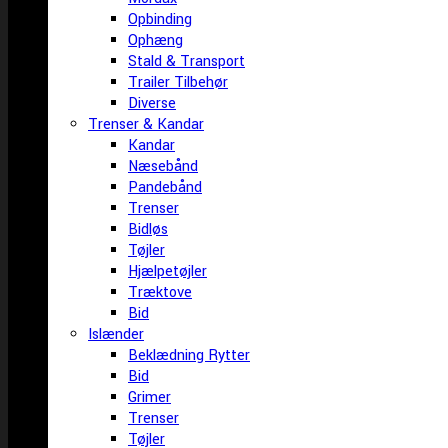
Opbinding
Ophæng
Stald & Transport
Trailer Tilbehør
Diverse
Trenser & Kandar
Kandar
Næsebånd
Pandebånd
Trenser
Bidløs
Tøjler
Hjælpetøjler
Træktove
Bid
Islænder
Beklædning Rytter
Bid
Grimer
Trenser
Tøjler