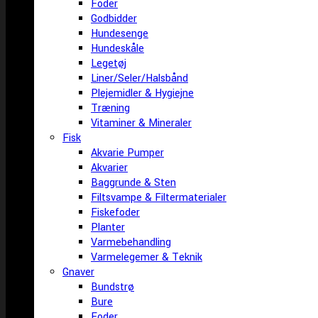
Foder
Godbidder
Hundesenge
Hundeskåle
Legetøj
Liner/Seler/Halsbånd
Plejemidler & Hygiejne
Træning
Vitaminer & Mineraler
Fisk
Akvarie Pumper
Akvarier
Baggrunde & Sten
Filtsvampe & Filtermaterialer
Fiskefoder
Planter
Varmebehandling
Varmelegemer & Teknik
Gnaver
Bundstrø
Bure
Foder