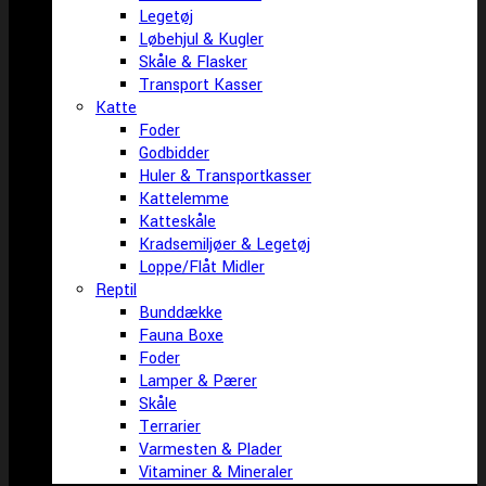
Legetøj
Løbehjul & Kugler
Skåle & Flasker
Transport Kasser
Katte
Foder
Godbidder
Huler & Transportkasser
Kattelemme
Katteskåle
Kradsemiljøer & Legetøj
Loppe/Flåt Midler
Reptil
Bunddække
Fauna Boxe
Foder
Lamper & Pærer
Skåle
Terrarier
Varmesten & Plader
Vitaminer & Mineraler