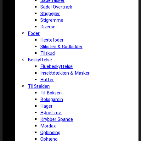
Sadeltasker
Sadel Overtræk
Stigbøjler
Stigremme
Diverse
Foder
Hestefoder
Sliksten & Godbidder
Tilskud
Beskyttelse
Fluebeskyttelse
Insektdækken & Masker
Hutter
Til Stalden
Til Boksen
Boksgardin
Hager
Hønet mv.
Krybber Spande
Mordax
Opbinding
Ophæng