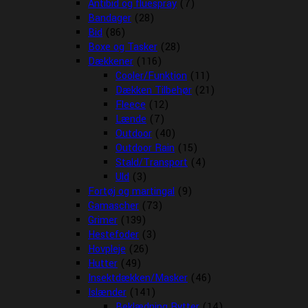
Antibid og fluespray
(7)
Bandager
(28)
Bid
(86)
Boxe og Tasker
(28)
Dækkener
(116)
Cooler/Funktion
(11)
Dækken Tilbehør
(21)
Fleece
(12)
Lænde
(7)
Outdoor
(40)
Outdoor Rain
(15)
Stald/Transport
(4)
Uld
(3)
Fortøj og martingal
(9)
Gamascher
(73)
Grimer
(139)
Hestefoder
(3)
Hovpleje
(26)
Hutter
(49)
Insektdækken/Masker
(46)
Islænder
(141)
Beklædning Rytter
(14)