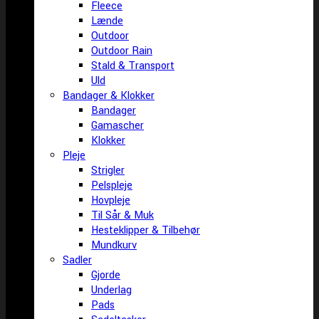
Fleece
Lænde
Outdoor
Outdoor Rain
Stald & Transport
Uld
Bandager & Klokker
Bandager
Gamascher
Klokker
Pleje
Strigler
Pelspleje
Hovpleje
Til Sår & Muk
Hesteklipper & Tilbehør
Mundkurv
Sadler
Gjorde
Underlag
Pads