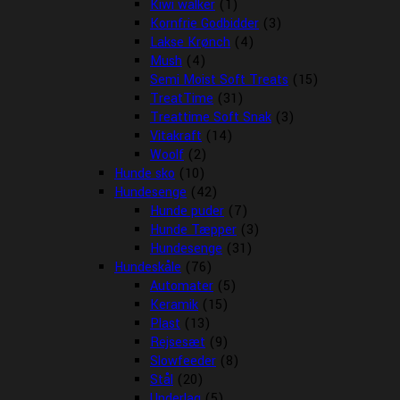
Kiwi walker
(1)
Kornfrie Godbidder
(3)
Lakse Krønch
(4)
Mush
(4)
Semi Moist Soft Treats
(15)
TreatTime
(31)
Treattime Soft Snak
(3)
Vitakraft
(14)
Woolf
(2)
Hunde sko
(10)
Hundesenge
(42)
Hunde puder
(7)
Hunde Tæpper
(3)
Hundesenge
(31)
Hundeskåle
(76)
Automater
(5)
Keramik
(15)
Plast
(13)
Rejsesæt
(9)
Slowfeeder
(8)
Stål
(20)
Underlag
(5)