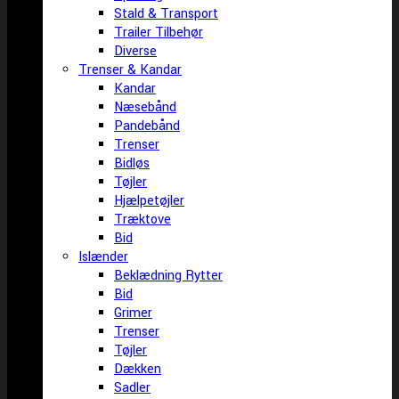
Stald & Transport
Trailer Tilbehør
Diverse
Trenser & Kandar
Kandar
Næsebånd
Pandebånd
Trenser
Bidløs
Tøjler
Hjælpetøjler
Træktove
Bid
Islænder
Beklædning Rytter
Bid
Grimer
Trenser
Tøjler
Dækken
Sadler