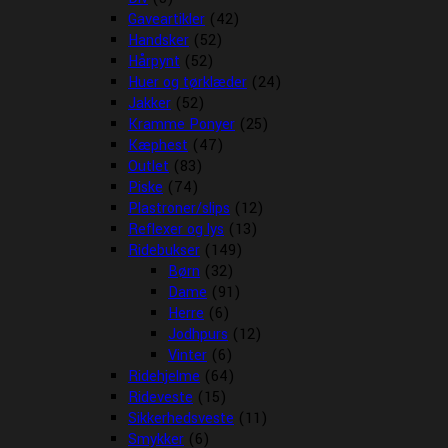
Gaveartikler
(42)
Handsker
(52)
Hårpynt
(52)
Huer og tørklæder
(24)
Jakker
(52)
Kramme Ponyer
(25)
Kæphest
(47)
Outlet
(83)
Piske
(74)
Plastroner/slips
(12)
Reflexer og lys
(13)
Ridebukser
(149)
Børn
(32)
Dame
(91)
Herre
(6)
Jodhpurs
(12)
Vinter
(6)
Ridehjelme
(64)
Rideveste
(15)
Sikkerhedsveste
(11)
Smykker
(6)