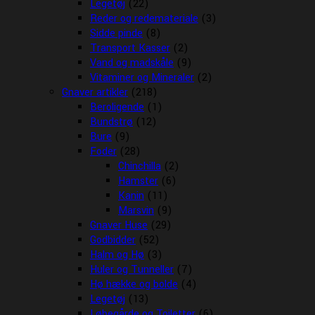
Legetøj
(22)
Reder og redemateriale
(3)
Sidde pinde
(8)
Transport Kasser
(2)
Vand og madskåle
(9)
Vitaminer og Mineraler
(2)
Gnaver artikler
(218)
Beroligende
(1)
Bundstrø
(12)
Bure
(9)
Foder
(28)
Chinchilla
(2)
Hamster
(6)
Kanin
(11)
Marsvin
(9)
Gnaver Huse
(29)
Godbidder
(52)
Halm og Hø
(3)
Huler og Tunneller
(7)
Hø hække og bolde
(4)
Legetøj
(13)
Løbegårde og Toiletter
(6)