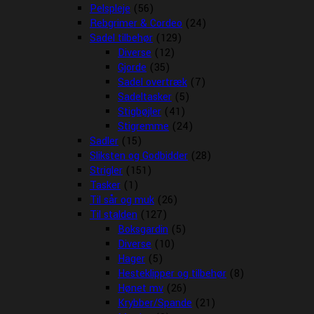
Pelspleje
(56)
Rebgrimer & Cordeo
(24)
Sadel tilbehør
(129)
Diverse
(12)
Gjorde
(35)
Sadel overtræk
(7)
Sadeltasker
(5)
Stigbøjler
(41)
Stigremme
(24)
Sadler
(15)
Sliksten og Godbidder
(28)
Strigler
(151)
Tasker
(1)
Til sår og muk
(26)
Til stalden
(127)
Boksgardin
(5)
Diverse
(10)
Hager
(5)
Hesteklipper og tilbehør
(8)
Hønet mv
(26)
Krybber/Spande
(21)