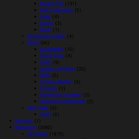
Akvarie Fisk
(131)
Fisk til Havedam
(5)
Fugle
(4)
Gnaver
(3)
Reptil
(1)
Rengørings artikler
(4)
Reptil
(66)
Bunddække
(15)
Fauna Boxe
(4)
Foder
(9)
Lamper og Pærer
(22)
Skåle
(5)
Terrarie tilbehør
(6)
Terrarier
(1)
Varmesten og plader
(2)
Vitaminer og Mineraler
(2)
Vildt Fugle
(6)
Foder
(6)
Gavekort
(1)
Rideudstyr
(3080)
Til Hesten
(1879)