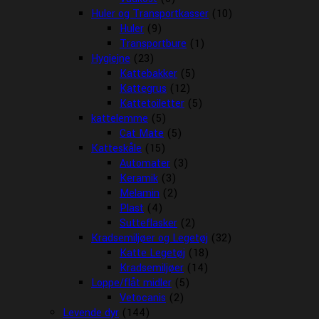
Huler og Transportkasser
(10)
Huler
(9)
Transportbure
(1)
Hygiejne
(23)
Kattebakker
(5)
Kattegrus
(12)
Kattetoiletter
(5)
kattelemme
(5)
Cat Mate
(5)
Katteskåle
(15)
Automater
(3)
Keramik
(3)
Melamin
(2)
Plast
(4)
Sutteflasker
(2)
Kradsemiljøer og Legetøj
(32)
Katte Legetøj
(18)
Kradsemiljøer
(14)
Loppe/flåt midler
(5)
Vetocanis
(2)
Levende dyr
(144)