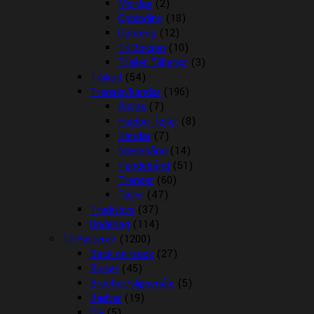
Mordax
(2)
Opbinding
(18)
Ophæng
(12)
Til Boksen
(10)
Trailer Tilbehør
(3)
Tilskud
(54)
Trenser/kandar
(196)
Bidløs
(7)
Hjælpe Tøjler
(8)
Kandar
(7)
Næsebånd
(14)
Pandebånd
(51)
Trenser
(60)
Tøjler
(47)
Træktove
(37)
Underlag
(114)
Til Rytteren
(1200)
Back on track
(27)
Bluser
(45)
Brocher/slipsenåle
(5)
Bælter
(19)
Div
(5)