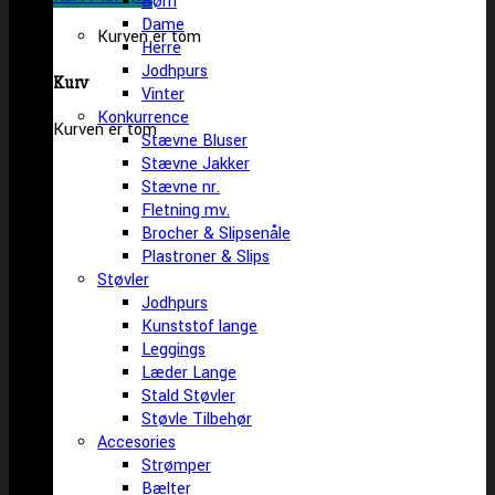
Børn
Dame
Kurven er tom
Herre
Jodhpurs
Kurv
Vinter
Konkurrence
Kurven er tom
Stævne Bluser
Stævne Jakker
Stævne nr.
Fletning mv.
Brocher & Slipsenåle
Plastroner & Slips
Støvler
Jodhpurs
Kunststof lange
Leggings
Læder Lange
Stald Støvler
Støvle Tilbehør
Accesories
Strømper
Bælter