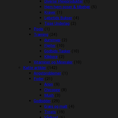
Diverse Plejeprodukter
(1)
Høm høm poser & tilbehør
(5)
Kraver
(1)
Løbetids Bukser
(4)
Tisse Underlag
(2)
Pools
(1)
Træning
(24)
dummyer
(2)
Fløjter
(10)
Godbids Tasker
(10)
Klikkere
(2)
Vitaminer og Mineraler
(10)
Katte artikler
(142)
Angstproblemer
(1)
Foder
(21)
Arion
(9)
Chicopee
(8)
Mush
(3)
Godbidder
(29)
Græs og malt
(4)
Treats
(19)
Vådkost
(6)