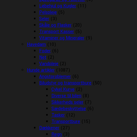
Løbehjul og Kugler
(11)
Pelspleje
(5)
Seler
(3)
Skåle og Flasker
(20)
Transport Kasser
(5)
Vitaminer og Mineraler
(9)
Havedam
(10)
Foder
(6)
Net
(2)
Vandpleje
(2)
Hunde artikler
(1087)
Angstproblemer
(6)
Biludstyr og transportbure
(50)
Cykel Kurve
(2)
Diverse til bilen
(8)
Sikkerheds seler
(7)
Sædebeskyttelse
(6)
Tasker
(12)
Transportbure
(15)
Dækkener
(27)
Regn
(3)