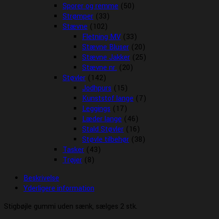
Sporer og remme
(50)
Strømper
(33)
Stævne
(102)
Fletning MV
(33)
Stævne Bluser
(20)
Stævne Jakker
(25)
Stævne nr.
(20)
Støvler
(142)
Jodhpurs
(15)
Kunststof lange
(7)
Leggings
(17)
Læder lange
(46)
Stald Støvler
(16)
Støvle tilbehør
(38)
Tasker
(43)
Trøjer
(8)
Beskrivelse
Yderligere information
Stigbøjle gummi uden sænk, sælges 2 stk.