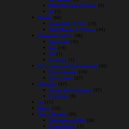
Udvendige Spand Pumper
(5)
UV
(1)
Akvarier
(63)
Akvariesæt 10-260 L
(19)
Biorb Akvarier & Tilbehør
(44)
Baggrunde og Sten
(36)
Baggrunde
(15)
Grus
(19)
Soil
(1)
Substrate
(1)
Filtersvampe og Filtermaterialer
(43)
Filtermaterialer
(14)
Filtersvampe
(27)
Fiskefoder
(47)
Diverse Fiskefoder mm
(37)
Frostfoder
(9)
Lys
(17)
Planter
(10)
Pynt til Akvariet
(39)
Dekorations Artikler
(26)
Plastik Planter
(7)