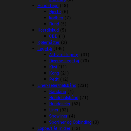
Hundetegn
(18)
Hjerte
(6)
kødben
(7)
Rund
(5)
Kosttilskud
(5)
CBD
(1)
Kølemåtter
(2)
Legetøj
(146)
Aktivitet legetøj
(31)
Diverse Legetøj
(70)
Kiwi
(11)
Kong
(21)
Petit
(12)
Liner/seler/halsbånd
(231)
Bandana
(4)
Hundehalsbånd
(71)
Hundeseler
(53)
Liner
(93)
Showliner
(4)
Sporliner og Opbinding
(3)
Loppe/flåt midler
(12)