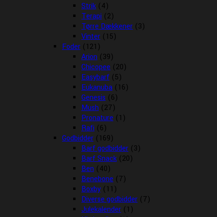
Strik
(4)
Terapi
(2)
Tørre Dækkener
(3)
Vinter
(15)
Foder
(121)
Arion
(39)
Chicopee
(20)
Easybarf
(5)
Eukanuba
(16)
Genesis
(6)
Mush
(27)
Pronature
(1)
Rafi
(6)
Godbidder
(169)
Barf godbidder
(3)
Barf Snack
(20)
Ben
(40)
Benebone
(7)
Boxby
(11)
Diverse godbidder
(7)
Julekalender
(1)