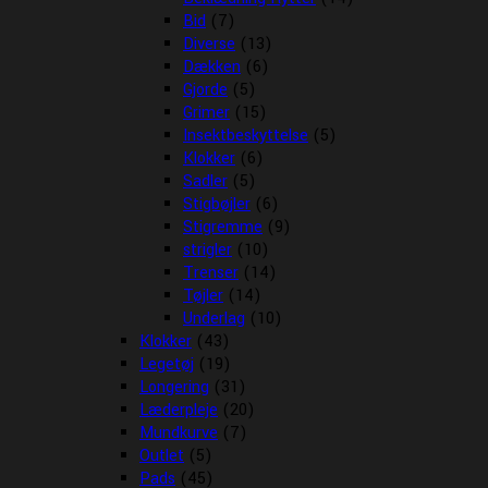
Bid
(7)
Diverse
(13)
Dækken
(6)
Gjorde
(5)
Grimer
(15)
Insektbeskyttelse
(5)
Klokker
(6)
Sadler
(5)
Stigbøjler
(6)
Stigremme
(9)
strigler
(10)
Trenser
(14)
Tøjler
(14)
Underlag
(10)
Klokker
(43)
Legetøj
(19)
Longering
(31)
Læderpleje
(20)
Mundkurve
(7)
Outlet
(5)
Pads
(45)