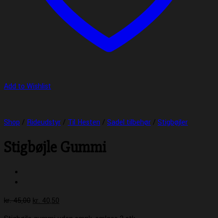
Add to Wishlist
Shop
/
Rideudstyr
/
Til Hesten
/
Sadel tilbehør
/
Stigbøjler
Stigbøjle Gummi
Den
Den
kr.
45,00
kr.
40,50
oprindelige
aktuelle