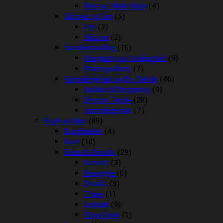
Reje og Malle Huler
(4)
Silicone og Lim
(5)
Lim
(3)
Silicone
(2)
Vandbehandling
(16)
Klargøring og Vedligehold
(9)
Plantegødning
(7)
Varmelegemer og div. Teknik
(46)
Artikler til Rengøring
(9)
Diverse Teknik
(28)
Varmelegemer
(7)
Fugle artikler
(89)
Bunddække
(4)
Bure
(10)
Foder & Snacks
(29)
Kanarie
(3)
Papegøje
(6)
Parakit
(9)
Trope
(1)
Undulat
(9)
Æggefoder
(1)