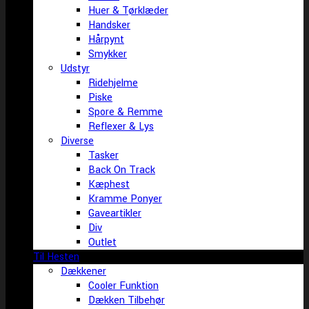
Huer & Tørklæder
Handsker
Hårpynt
Smykker
Udstyr
Ridehjelme
Piske
Spore & Remme
Reflexer & Lys
Diverse
Tasker
Back On Track
Kæphest
Kramme Ponyer
Gaveartikler
Div
Outlet
Til Hesten
Dækkener
Cooler Funktion
Dækken Tilbehør