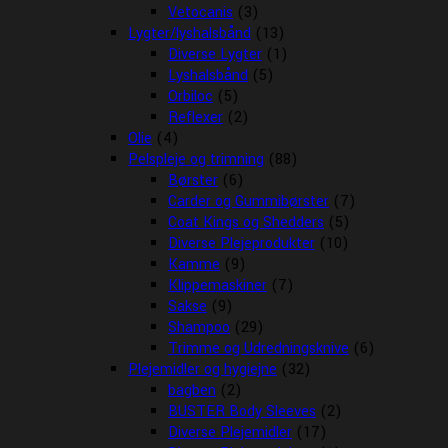
Vetocanis
(3)
Lygter/lyshalsbånd
(13)
Diverse Lygter
(1)
Lyshalsbånd
(5)
Orbiloc
(5)
Reflexer
(2)
Olie
(4)
Pelspleje og trimning
(88)
Børster
(6)
Carder og Gummibørster
(7)
Coat Kings og Shedders
(5)
Diverse Plejeprodukter
(10)
Kamme
(9)
Klippemaskiner
(7)
Sakse
(9)
Shampoo
(29)
Trimme og Udredningsknive
(6)
Plejemidler og hygiejne
(32)
bagben
(2)
BUSTER Body Sleeves
(2)
Diverse Plejemidler
(17)