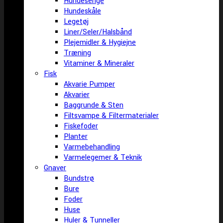
Hundesenge
Hundeskåle
Legetøj
Liner/Seler/Halsbånd
Plejemidler & Hygiejne
Træning
Vitaminer & Mineraler
Fisk
Akvarie Pumper
Akvarier
Baggrunde & Sten
Filtsvampe & Filtermaterialer
Fiskefoder
Planter
Varmebehandling
Varmelegemer & Teknik
Gnaver
Bundstrø
Bure
Foder
Huse
Huler & Tunneller