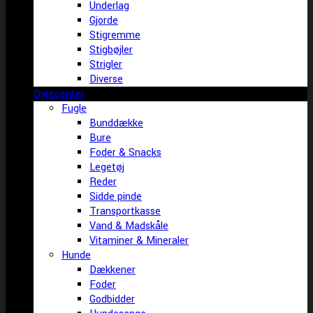
Underlag
Gjorde
Stigremme
Stigbøjler
Strigler
Diverse
Dyrecenter
Fugle
Bunddække
Bure
Foder & Snacks
Legetøj
Reder
Sidde pinde
Transportkasse
Vand & Madskåle
Vitaminer & Mineraler
Hunde
Dækkener
Foder
Godbidder