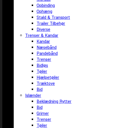
Opbinding
Ophæng
Stald & Transport
Trailer Tilbehør
Diverse
Trenser & Kandar
Kandar
Næsebånd
Pandebånd
Trenser
Bidløs
Tøjler
Hjælpetøjler
Træktove
Bid
Islænder
Beklædning Rytter
Bid
Grimer
Trenser
Tøjler