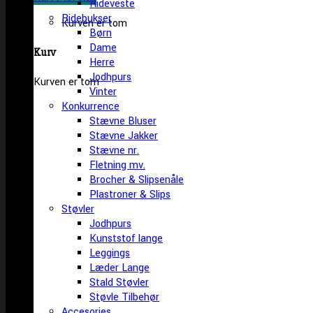
Rideveste
Ridebukser
Kurven er tom
Børn
Dame
Kurv
Herre
Jodhpurs
Kurven er tom
Vinter
Konkurrence
Stævne Bluser
Stævne Jakker
Stævne nr.
Fletning mv.
Brocher & Slipsenåle
Plastroner & Slips
Støvler
Jodhpurs
Kunststof lange
Leggings
Læder Lange
Stald Støvler
Støvle Tilbehør
Accesories