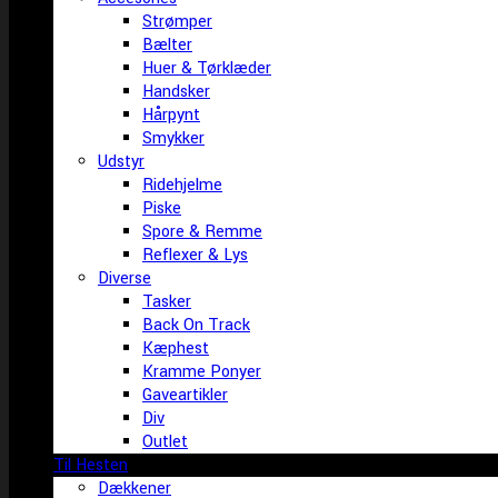
Strømper
Bælter
Huer & Tørklæder
Handsker
Hårpynt
Smykker
Udstyr
Ridehjelme
Piske
Spore & Remme
Reflexer & Lys
Diverse
Tasker
Back On Track
Kæphest
Kramme Ponyer
Gaveartikler
Div
Outlet
Til Hesten
Dækkener