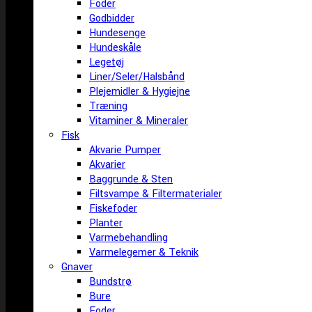
Foder
Godbidder
Hundesenge
Hundeskåle
Legetøj
Liner/Seler/Halsbånd
Plejemidler & Hygiejne
Træning
Vitaminer & Mineraler
Fisk
Akvarie Pumper
Akvarier
Baggrunde & Sten
Filtsvampe & Filtermaterialer
Fiskefoder
Planter
Varmebehandling
Varmelegemer & Teknik
Gnaver
Bundstrø
Bure
Foder