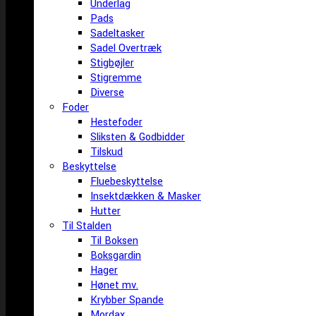
Underlag
Pads
Sadeltasker
Sadel Overtræk
Stigbøjler
Stigremme
Diverse
Foder
Hestefoder
Sliksten & Godbidder
Tilskud
Beskyttelse
Fluebeskyttelse
Insektdækken & Masker
Hutter
Til Stalden
Til Boksen
Boksgardin
Hager
Hønet mv.
Krybber Spande
Mordax