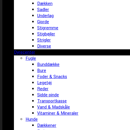
Dækken
Sadler
Underlag
Gjorde
Stigremme
Stigbøjler
Strigler
Diverse
Dyrecenter
Fugle
Bunddække
Bure
Foder & Snacks
Legetøj
Reder
Sidde pinde
Transportkasse
Vand & Madskåle
Vitaminer & Mineraler
Hunde
Dækkener