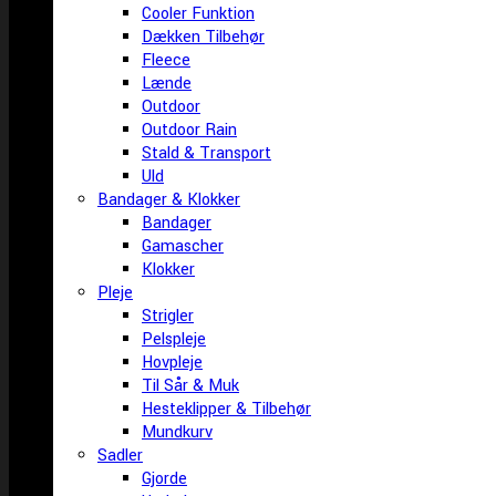
Cooler Funktion
Dækken Tilbehør
Fleece
Lænde
Outdoor
Outdoor Rain
Stald & Transport
Uld
Bandager & Klokker
Bandager
Gamascher
Klokker
Pleje
Strigler
Pelspleje
Hovpleje
Til Sår & Muk
Hesteklipper & Tilbehør
Mundkurv
Sadler
Gjorde