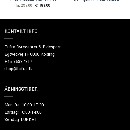
HKM Mondiale Stævne Bluse
NAF Optimum Feed Balancer
Den
Den
kr.
285,00
kr.
199,00
oprindelige
aktuelle
pris
pris
var:
er:
kr. 285,00.
kr. 199,00.
KONTAKT INFO
Tufra Dyrecenter & Ridesport
Egtvedvej 1F 6000 Kolding
+45 75837817
shop@tufra.dk
ÅBNINGSTIDER
Man-fre: 10:00-17:30
Lørdag: 10:00-14:00
Søndag: LUKKET