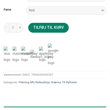
Farve
Top Finish Glitter Gel antal
TILFØJ TIL KURV
Varenummer (SKU):
7350025020327
Kategorier:
Fletning MV
,
Rideudstyr
,
Stævne
,
Til Rytteren