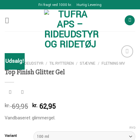
Skip
Fri fragt ved 1000 kr.
Hurtig Levering
to
content
Udsalg!
SHOP
/
RIDEUDSTYR
/
TIL RYTTEREN
/
STÆVNE
/
FLETNING MV
Top Finish Glitter Gel
Add to
Wishlist
Den
Den
69,95
62,95
kr.
kr.
oprindelige
aktuelle
Vandbaseret glimmergel.
pris
pris
var:
er:
RYD
kr. 69,95.
kr. 62,95.
Variant