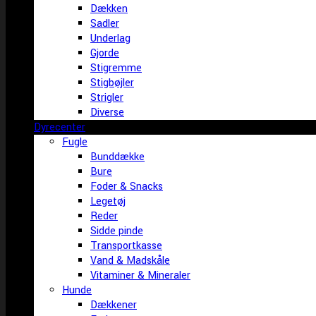
Dækken
Sadler
Underlag
Gjorde
Stigremme
Stigbøjler
Strigler
Diverse
Dyrecenter
Fugle
Bunddække
Bure
Foder & Snacks
Legetøj
Reder
Sidde pinde
Transportkasse
Vand & Madskåle
Vitaminer & Mineraler
Hunde
Dækkener