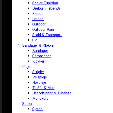
Cooler Funktion
Dækken Tilbehør
Fleece
Lænde
Outdoor
Outdoor Rain
Stald & Transport
Uld
Bandager & Klokker
Bandager
Gamascher
Klokker
Pleje
Strigler
Pelspleje
Hovpleje
Til Sår & Muk
Hesteklipper & Tilbehør
Mundkurv
Sadler
Gjorde