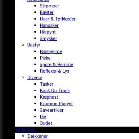
Strømper
Bælter
Huer & Tørklæder
Handsker
Hårpynt
Smykker
Udstyr
Ridehjelme
Piske
Spore & Remme
Reflexer & Lys
Diverse
Tasker
Back On Track
Kæphest
Kramme Ponyer
Gaveartikler
Div
Outlet
Til Hesten
Dækkener