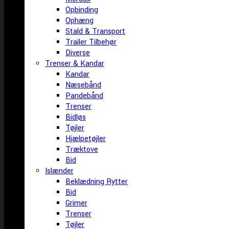
Opbinding
Ophæng
Stald & Transport
Trailer Tilbehør
Diverse
Trenser & Kandar
Kandar
Næsebånd
Pandebånd
Trenser
Bidløs
Tøjler
Hjælpetøjler
Træktove
Bid
Islænder
Beklædning Rytter
Bid
Grimer
Trenser
Tøjler