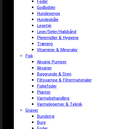
Foder
Godbidder
Hundesenge
Hundeskåle
Legetøj
Liner/Seler/Halsbånd
Plejemidler & Hygiejne
Træning
Vitaminer & Mineraler
Fisk
Akvarie Pumper
Akvarier
Baggrunde & Sten
Filtsvampe & Filtermaterialer
Fiskefoder
Planter
Varmebehandling
Varmelegemer & Teknik
Gnaver
Bundstrø
Bure
Foder