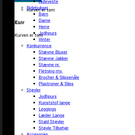
Rideveste
Ridebukser
Kurven er tom
Børn
Dame
Kurv
Herre
Jodhpurs
Kurven er tom
Vinter
Konkurrence
Stævne Bluser
Stævne Jakker
Stævne nr.
Fletning mv.
Brocher & Slipsenåle
Plastroner & Slips
Støvler
Jodhpurs
Kunststof lange
Leggings
Læder Lange
Stald Støvler
Støvle Tilbehør
Accesories