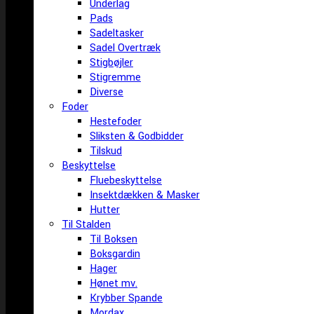
Underlag
Pads
Sadeltasker
Sadel Overtræk
Stigbøjler
Stigremme
Diverse
Foder
Hestefoder
Sliksten & Godbidder
Tilskud
Beskyttelse
Fluebeskyttelse
Insektdækken & Masker
Hutter
Til Stalden
Til Boksen
Boksgardin
Hager
Hønet mv.
Krybber Spande
Mordax