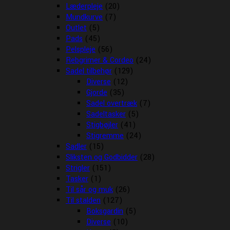
Læderpleje
(20)
Mundkurve
(7)
Outlet
(5)
Pads
(45)
Pelspleje
(56)
Rebgrimer & Cordeo
(24)
Sadel tilbehør
(129)
Diverse
(12)
Gjorde
(35)
Sadel overtræk
(7)
Sadeltasker
(5)
Stigbøjler
(41)
Stigremme
(24)
Sadler
(15)
Sliksten og Godbidder
(28)
Strigler
(151)
Tasker
(1)
Til sår og muk
(26)
Til stalden
(127)
Boksgardin
(5)
Diverse
(10)