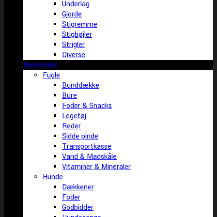
Underlag
Gjorde
Stigremme
Stigbøjler
Strigler
Diverse
Dyrecenter
Fugle
Bunddække
Bure
Foder & Snacks
Legetøj
Reder
Sidde pinde
Transportkasse
Vand & Madskåle
Vitaminer & Mineraler
Hunde
Dækkener
Foder
Godbidder