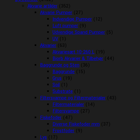
Akvarie artikler
(352)
Akvarie Pumper
(27)
Indvendige Pumper
(12)
Luft pumper
(9)
Udvendige Spand Pumper
(5)
UV
(1)
Akvarier
(63)
Akvariesæt 10-260 L
(19)
Biorb Akvarier & Tilbehør
(44)
Baggrunde og Sten
(36)
Baggrunde
(15)
Grus
(19)
Soil
(1)
Substrate
(1)
Filtersvampe og Filtermaterialer
(43)
Filtermaterialer
(14)
Filtersvampe
(27)
Fiskefoder
(47)
Diverse Fiskefoder mm
(37)
Frostfoder
(9)
Lys
(17)