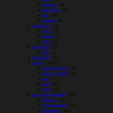
Rejsesæt
(9)
Slowfeeder
(8)
Stål
(20)
Underlag
(5)
Hundetegn
(18)
Hjerte
(6)
kødben
(7)
Rund
(5)
Kosttilskud
(5)
CBD
(1)
Kølemåtter
(2)
Legetøj
(147)
Aktivitet legetøj
(32)
Diverse Legetøj
(70)
Kiwi
(11)
Kong
(21)
Petit
(12)
Liner/seler/halsbånd
(231)
Bandana
(4)
Hundehalsbånd
(71)
Hundeseler
(53)