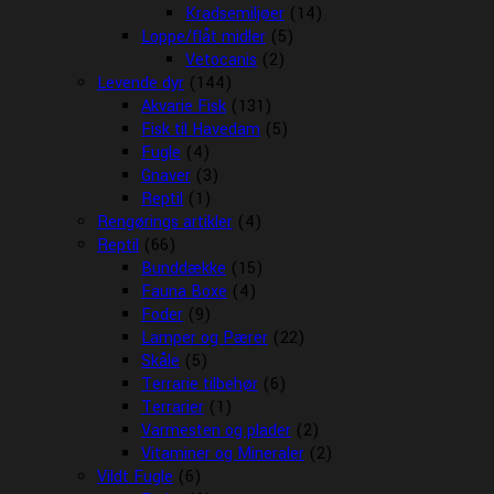
Kradsemiljøer
(14)
Loppe/flåt midler
(5)
Vetocanis
(2)
Levende dyr
(144)
Akvarie Fisk
(131)
Fisk til Havedam
(5)
Fugle
(4)
Gnaver
(3)
Reptil
(1)
Rengørings artikler
(4)
Reptil
(66)
Bunddække
(15)
Fauna Boxe
(4)
Foder
(9)
Lamper og Pærer
(22)
Skåle
(5)
Terrarie tilbehør
(6)
Terrarier
(1)
Varmesten og plader
(2)
Vitaminer og Mineraler
(2)
Vildt Fugle
(6)