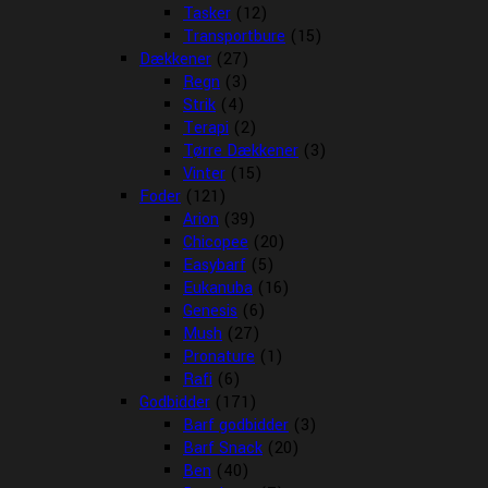
Tasker
(12)
Transportbure
(15)
Dækkener
(27)
Regn
(3)
Strik
(4)
Terapi
(2)
Tørre Dækkener
(3)
Vinter
(15)
Foder
(121)
Arion
(39)
Chicopee
(20)
Easybarf
(5)
Eukanuba
(16)
Genesis
(6)
Mush
(27)
Pronature
(1)
Rafi
(6)
Godbidder
(171)
Barf godbidder
(3)
Barf Snack
(20)
Ben
(40)