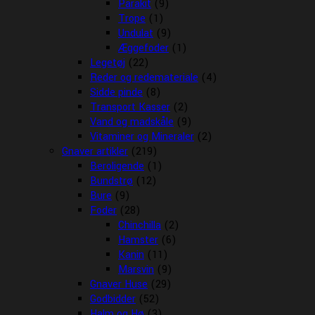
Parakit
(9)
Trope
(1)
Undulat
(9)
Æggefoder
(1)
Legetøj
(22)
Reder og redemateriale
(4)
Sidde pinde
(8)
Transport Kasser
(2)
Vand og madskåle
(9)
Vitaminer og Mineraler
(2)
Gnaver artikler
(219)
Beroligende
(1)
Bundstrø
(12)
Bure
(9)
Foder
(28)
Chinchilla
(2)
Hamster
(6)
Kanin
(11)
Marsvin
(9)
Gnaver Huse
(29)
Godbidder
(52)
Halm og Hø
(3)