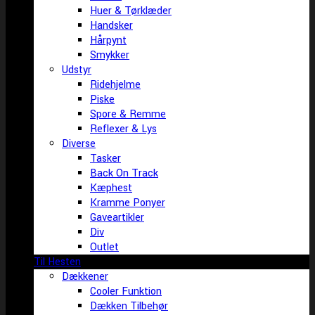
Huer & Tørklæder
Handsker
Hårpynt
Smykker
Udstyr
Ridehjelme
Piske
Spore & Remme
Reflexer & Lys
Diverse
Tasker
Back On Track
Kæphest
Kramme Ponyer
Gaveartikler
Div
Outlet
Til Hesten
Dækkener
Cooler Funktion
Dækken Tilbehør