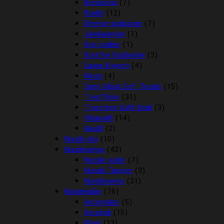
Benebone
(7)
Boxby
(12)
Diverse godbidder
(7)
Julekalender
(1)
Kiwi walker
(1)
Kornfrie Godbidder
(3)
Lakse Krønch
(4)
Mush
(4)
Semi Moist Soft Treats
(15)
TreatTime
(31)
Treattime Soft Snak
(3)
Vitakraft
(14)
Woolf
(2)
Hunde sko
(10)
Hundesenge
(42)
Hunde puder
(7)
Hunde Tæpper
(3)
Hundesenge
(31)
Hundeskåle
(76)
Automater
(5)
Keramik
(15)
Plast
(13)