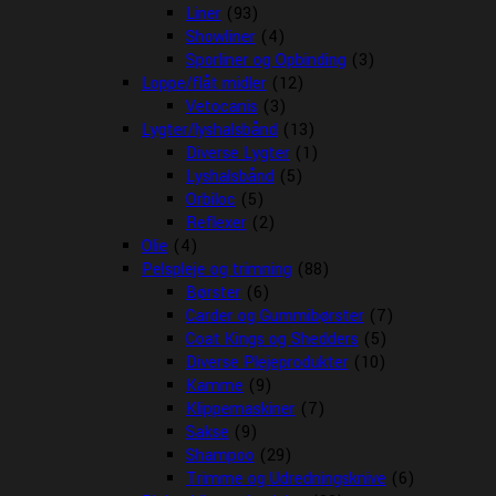
Liner
(93)
Showliner
(4)
Sporliner og Opbinding
(3)
Loppe/flåt midler
(12)
Vetocanis
(3)
Lygter/lyshalsbånd
(13)
Diverse Lygter
(1)
Lyshalsbånd
(5)
Orbiloc
(5)
Reflexer
(2)
Olie
(4)
Pelspleje og trimning
(88)
Børster
(6)
Carder og Gummibørster
(7)
Coat Kings og Shedders
(5)
Diverse Plejeprodukter
(10)
Kamme
(9)
Klippemaskiner
(7)
Sakse
(9)
Shampoo
(29)
Trimme og Udredningsknive
(6)