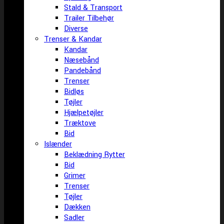
Stald & Transport
Trailer Tilbehør
Diverse
Trenser & Kandar
Kandar
Næsebånd
Pandebånd
Trenser
Bidløs
Tøjler
Hjælpetøjler
Træktove
Bid
Islænder
Beklædning Rytter
Bid
Grimer
Trenser
Tøjler
Dækken
Sadler