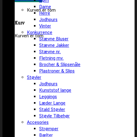
Børn
Dame
Kurven er tom
Herre
Jodhpurs
Kurv
Vinter
Konkurrence
Kurven er tom
Stævne Bluser
Stævne Jakker
Stævne nr.
Fletning mv.
Brocher & Slipsenåle
Plastroner & Slips
Støvler
Jodhpurs
Kunststof lange
Leggings
Læder Lange
Stald Støvler
Støvle Tilbehør
Accesories
Strømper
Bælter