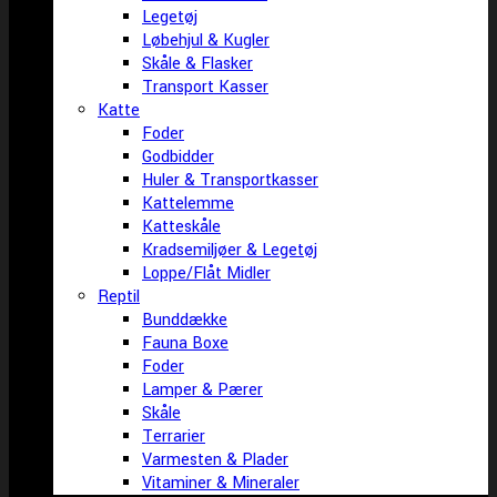
Legetøj
Løbehjul & Kugler
Skåle & Flasker
Transport Kasser
Katte
Foder
Godbidder
Huler & Transportkasser
Kattelemme
Katteskåle
Kradsemiljøer & Legetøj
Loppe/Flåt Midler
Reptil
Bunddække
Fauna Boxe
Foder
Lamper & Pærer
Skåle
Terrarier
Varmesten & Plader
Vitaminer & Mineraler