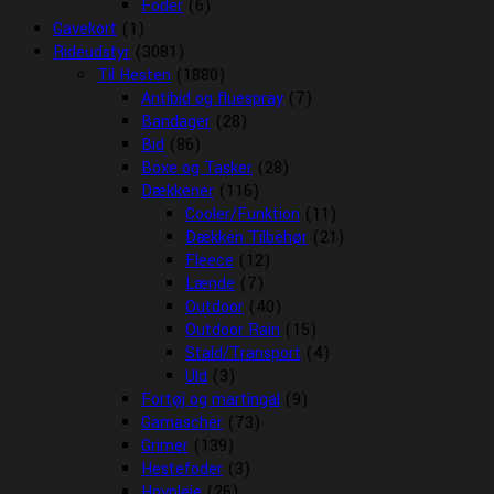
Foder
(6)
Gavekort
(1)
Rideudstyr
(3081)
Til Hesten
(1880)
Antibid og fluespray
(7)
Bandager
(28)
Bid
(86)
Boxe og Tasker
(28)
Dækkener
(116)
Cooler/Funktion
(11)
Dækken Tilbehør
(21)
Fleece
(12)
Lænde
(7)
Outdoor
(40)
Outdoor Rain
(15)
Stald/Transport
(4)
Uld
(3)
Fortøj og martingal
(9)
Gamascher
(73)
Grimer
(139)
Hestefoder
(3)
Hovpleje
(26)