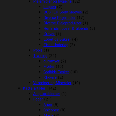
Plejemidler og hygiejne
(32)
bagben
(2)
BUSTER Body Sleeves
(2)
Diverse Plejemidler
(17)
Diverse Plejeprodukter
(1)
Høm høm poser & tilbehør
(5)
Kraver
(1)
Løbetids Bukser
(4)
Tisse Underlag
(2)
Pools
(1)
Træning
(24)
dummyer
(2)
Fløjter
(10)
Godbids Tasker
(10)
Klikkere
(2)
Vitaminer og Mineraler
(10)
Katte artikler
(142)
Angstproblemer
(1)
Foder
(21)
Arion
(9)
Chicopee
(8)
Mush
(3)