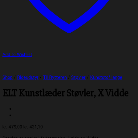
Add to Wishlist
Shop
/
Rideudstyr
/
Til Rytteren
/
Støvler
/
Kunststof lange
ELT Kunstlæder Støvler, X Vidde
Den
Den
kr.
479,00
kr.
431,10
oprindelige
aktuelle