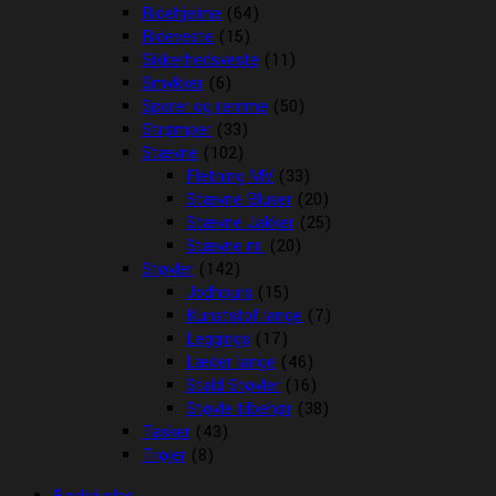
Ridehjelme
(64)
Rideveste
(15)
Sikkerhedsveste
(11)
Smykker
(6)
Sporer og remme
(50)
Strømper
(33)
Stævne
(102)
Fletning MV
(33)
Stævne Bluser
(20)
Stævne Jakker
(25)
Stævne nr.
(20)
Støvler
(142)
Jodhpurs
(15)
Kunststof lange
(7)
Leggings
(17)
Læder lange
(46)
Stald Støvler
(16)
Støvle tilbehør
(38)
Tasker
(43)
Trøjer
(8)