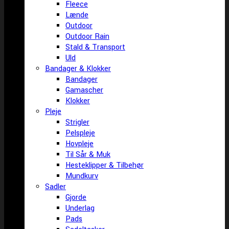
Fleece
Lænde
Outdoor
Outdoor Rain
Stald & Transport
Uld
Bandager & Klokker
Bandager
Gamascher
Klokker
Pleje
Strigler
Pelspleje
Hovpleje
Til Sår & Muk
Hesteklipper & Tilbehør
Mundkurv
Sadler
Gjorde
Underlag
Pads