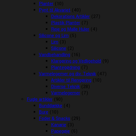
Planter
(10)
Pynt til Akvariet
(40)
Dekorations Artikler
(27)
Plastik Planter
(7)
Reje og Malle Huler
(4)
Silicone og Lim
(5)
Lim
(3)
Silicone
(2)
Vandbehandling
(16)
Klargøring og Vedligehold
(9)
Plantegødning
(7)
Varmelegemer og div. Teknik
(47)
Artikler til Rengøring
(10)
Diverse Teknik
(28)
Varmelegemer
(7)
Fugle artikler
(90)
Bunddække
(4)
Bure
(10)
Foder & Snacks
(29)
Kanarie
(3)
Papegøje
(6)