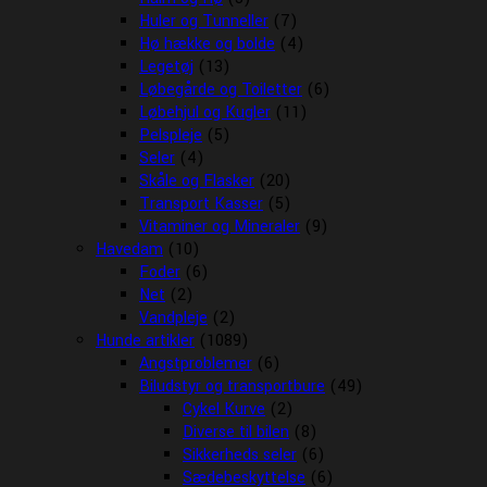
Huler og Tunneller
(7)
Hø hække og bolde
(4)
Legetøj
(13)
Løbegårde og Toiletter
(6)
Løbehjul og Kugler
(11)
Pelspleje
(5)
Seler
(4)
Skåle og Flasker
(20)
Transport Kasser
(5)
Vitaminer og Mineraler
(9)
Havedam
(10)
Foder
(6)
Net
(2)
Vandpleje
(2)
Hunde artikler
(1089)
Angstproblemer
(6)
Biludstyr og transportbure
(49)
Cykel Kurve
(2)
Diverse til bilen
(8)
Sikkerheds seler
(6)
Sædebeskyttelse
(6)