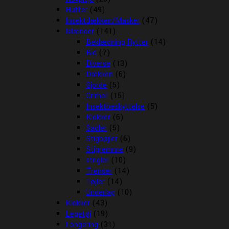
Hutter
(49)
Insektdækken/Masker
(47)
Islænder
(141)
Beklædning Rytter
(14)
Bid
(7)
Diverse
(13)
Dækken
(6)
Gjorde
(5)
Grimer
(15)
Insektbeskyttelse
(5)
Klokker
(6)
Sadler
(5)
Stigbøjler
(6)
Stigremme
(9)
strigler
(10)
Trenser
(14)
Tøjler
(14)
Underlag
(10)
Klokker
(43)
Legetøj
(19)
Longering
(31)