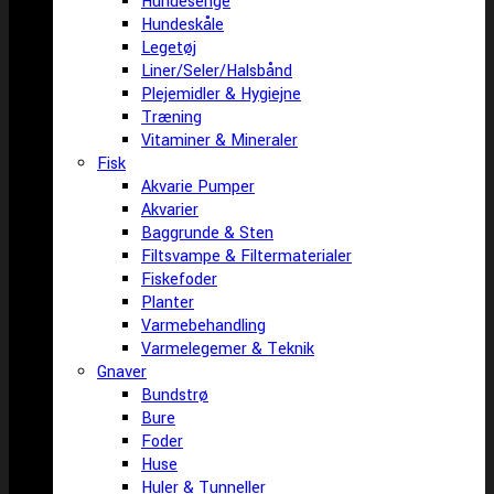
Hundesenge
Hundeskåle
Legetøj
Liner/Seler/Halsbånd
Plejemidler & Hygiejne
Træning
Vitaminer & Mineraler
Fisk
Akvarie Pumper
Akvarier
Baggrunde & Sten
Filtsvampe & Filtermaterialer
Fiskefoder
Planter
Varmebehandling
Varmelegemer & Teknik
Gnaver
Bundstrø
Bure
Foder
Huse
Huler & Tunneller