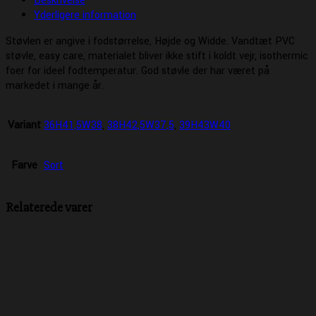
Beskrivelse
Yderligere information
Støvlen er angive i fodstørrelse, Højde og Widde. Vandtæt PVC
støvle, easy care, materialet bliver ikke stift i koldt vejr, isothermic
foer for ideel fodtemperatur. God støvle der har været på
markedet i mange år.
Variant
36H41,5W38
,
38H42,5W37,5
,
39H43W40
Farve
Sort
Relaterede varer