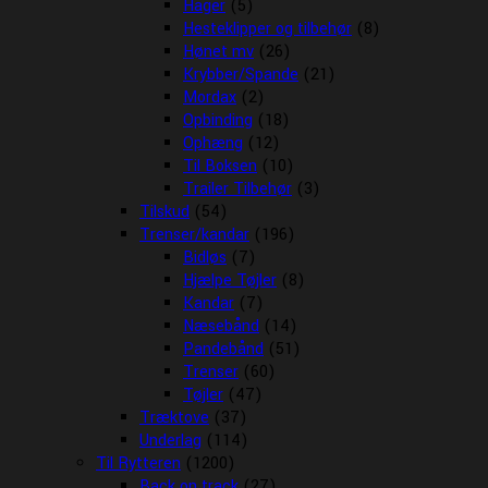
Hager
(5)
Hesteklipper og tilbehør
(8)
Hønet mv
(26)
Krybber/Spande
(21)
Mordax
(2)
Opbinding
(18)
Ophæng
(12)
Til Boksen
(10)
Trailer Tilbehør
(3)
Tilskud
(54)
Trenser/kandar
(196)
Bidløs
(7)
Hjælpe Tøjler
(8)
Kandar
(7)
Næsebånd
(14)
Pandebånd
(51)
Trenser
(60)
Tøjler
(47)
Træktove
(37)
Underlag
(114)
Til Rytteren
(1200)
Back on track
(27)