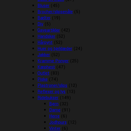
Bluser
(45)
Brocher/slipsenåle
(5)
Bælter
(19)
Div
(5)
Gaveartikler
(42)
Handsker
(52)
Hårpynt
(52)
Huer og tørklæder
(24)
Jakker
(52)
Kramme Ponyer
(25)
Kæphest
(47)
Outlet
(83)
Piske
(74)
Plastroner/slips
(12)
Reflexer og lys
(13)
Ridebukser
(149)
Børn
(32)
Dame
(91)
Herre
(6)
Jodhpurs
(12)
Vinter
(6)