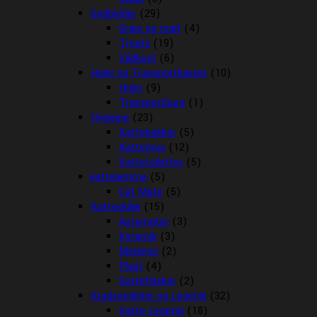
Godbidder
(29)
Græs og malt
(4)
Treats
(19)
Vådkost
(6)
Huler og Transportkasser
(10)
Huler
(9)
Transportbure
(1)
Hygiejne
(23)
Kattebakker
(5)
Kattegrus
(12)
Kattetoiletter
(5)
kattelemme
(5)
Cat Mate
(5)
Katteskåle
(15)
Automater
(3)
Keramik
(3)
Melamin
(2)
Plast
(4)
Sutteflasker
(2)
Kradsemiljøer og Legetøj
(32)
Katte Legetøj
(18)