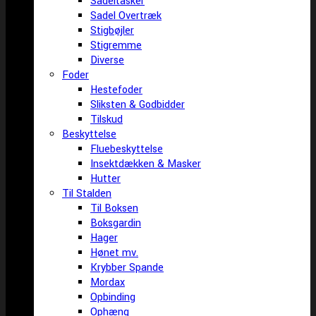
Sadeltasker
Sadel Overtræk
Stigbøjler
Stigremme
Diverse
Foder
Hestefoder
Sliksten & Godbidder
Tilskud
Beskyttelse
Fluebeskyttelse
Insektdækken & Masker
Hutter
Til Stalden
Til Boksen
Boksgardin
Hager
Hønet mv.
Krybber Spande
Mordax
Opbinding
Ophæng