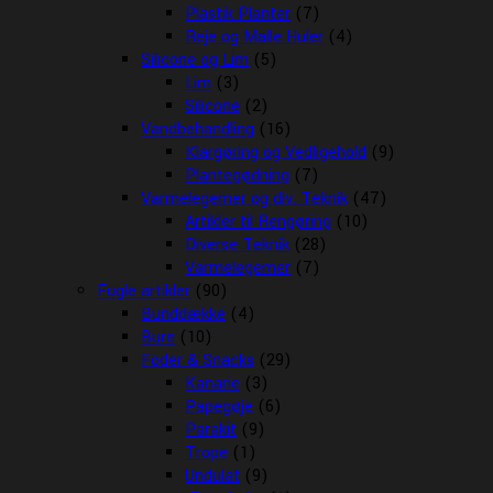
Plastik Planter
(7)
Reje og Malle Huler
(4)
Silicone og Lim
(5)
Lim
(3)
Silicone
(2)
Vandbehandling
(16)
Klargøring og Vedligehold
(9)
Plantegødning
(7)
Varmelegemer og div. Teknik
(47)
Artikler til Rengøring
(10)
Diverse Teknik
(28)
Varmelegemer
(7)
Fugle artikler
(90)
Bunddække
(4)
Bure
(10)
Foder & Snacks
(29)
Kanarie
(3)
Papegøje
(6)
Parakit
(9)
Trope
(1)
Undulat
(9)