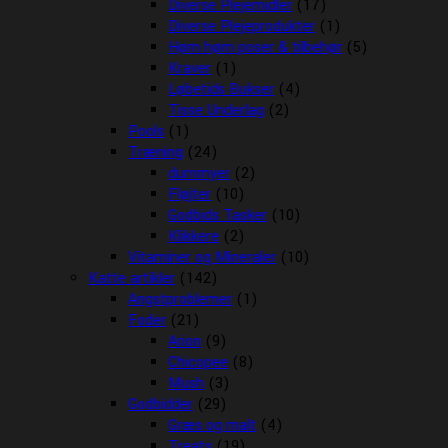
Diverse Plejemidler
(17)
Diverse Plejeprodukter
(1)
Høm høm poser & tilbehør
(5)
Kraver
(1)
Løbetids Bukser
(4)
Tisse Underlag
(2)
Pools
(1)
Træning
(24)
dummyer
(2)
Fløjter
(10)
Godbids Tasker
(10)
Klikkere
(2)
Vitaminer og Mineraler
(10)
Katte artikler
(142)
Angstproblemer
(1)
Foder
(21)
Arion
(9)
Chicopee
(8)
Mush
(3)
Godbidder
(29)
Græs og malt
(4)
Treats
(19)