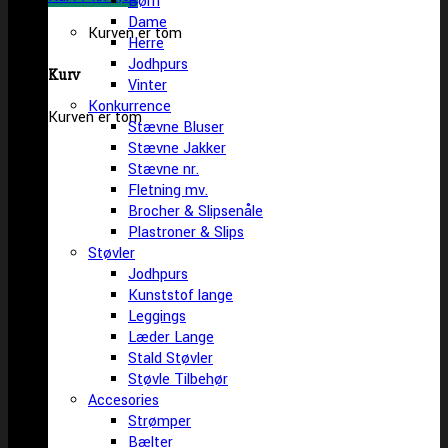
Børn
Dame
Kurven er tom
Herre
Jodhpurs
Kurv
Vinter
Konkurrence
Kurven er tom
Stævne Bluser
Stævne Jakker
Stævne nr.
Fletning mv.
Brocher & Slipsenåle
Plastroner & Slips
Støvler
Jodhpurs
Kunststof lange
Leggings
Læder Lange
Stald Støvler
Støvle Tilbehør
Accesories
Strømper
Bælter