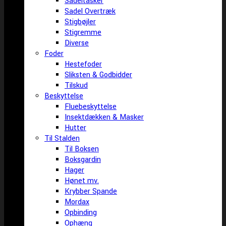
Sadeltasker
Sadel Overtræk
Stigbøjler
Stigremme
Diverse
Foder
Hestefoder
Sliksten & Godbidder
Tilskud
Beskyttelse
Fluebeskyttelse
Insektdækken & Masker
Hutter
Til Stalden
Til Boksen
Boksgardin
Hager
Hønet mv.
Krybber Spande
Mordax
Opbinding
Ophæng