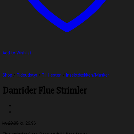
Add to Wishlist
Shop
/
Rideudstyr
/
Til Hesten
/
Insektdækken/Masker
Danrider Flue Strimler
Den
Den
kr.
29,95
kr.
26,96
oprindelige
aktuelle