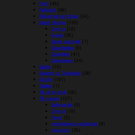
Pads
(45)
Pelspleje
(56)
Rebgrimer & Cordeo
(24)
Sadel tilbehør
(129)
Diverse
(12)
Gjorde
(35)
Sadel overtræk
(7)
Sadeltasker
(5)
Stigbøjler
(41)
Stigremme
(24)
Sadler
(15)
Sliksten og Godbidder
(28)
Strigler
(151)
Tasker
(1)
Til sår og muk
(26)
Til stalden
(127)
Boksgardin
(5)
Diverse
(10)
Hager
(5)
Hesteklipper og tilbehør
(8)
Hønet mv
(26)