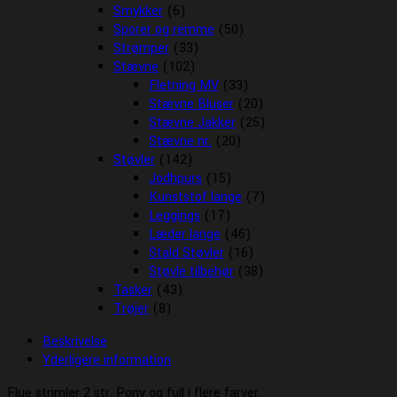
Smykker
(6)
Sporer og remme
(50)
Strømper
(33)
Stævne
(102)
Fletning MV
(33)
Stævne Bluser
(20)
Stævne Jakker
(25)
Stævne nr.
(20)
Støvler
(142)
Jodhpurs
(15)
Kunststof lange
(7)
Leggings
(17)
Læder lange
(46)
Stald Støvler
(16)
Støvle tilbehør
(38)
Tasker
(43)
Trøjer
(8)
Beskrivelse
Yderligere information
Flue strimler 2 str. Pony og full i flere farver.