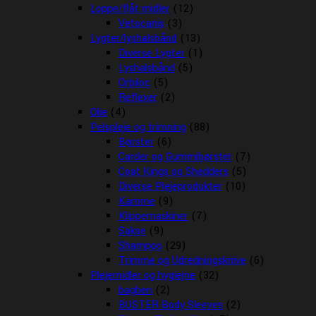
Loppe/flåt midler
(12)
Vetocanis
(3)
Lygter/lyshalsbånd
(13)
Diverse Lygter
(1)
Lyshalsbånd
(5)
Orbiloc
(5)
Reflexer
(2)
Olie
(4)
Pelspleje og trimning
(88)
Børster
(6)
Carder og Gummibørster
(7)
Coat Kings og Shedders
(5)
Diverse Plejeprodukter
(10)
Kamme
(9)
Klippemaskiner
(7)
Sakse
(9)
Shampoo
(29)
Trimme og Udredningsknive
(6)
Plejemidler og hygiejne
(32)
bagben
(2)
BUSTER Body Sleeves
(2)