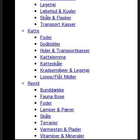
Legetøj
Løbehjul & Kugler
Skåle & Flasker
Transport Kasser
Katte
Foder
Godbidder
Huler & Transportkasser
Kattelemme
Katteskåle
Kradsemiljøer & Legetøj
Loppe/Flåt Midler
Reptil
Bunddække
Fauna Boxe
Foder
Lamper & Pærer
Skåle
Terrarier
Varmesten & Plader
Vitaminer & Mineraler