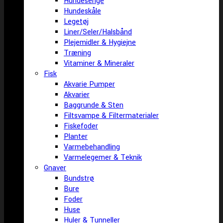
Hundesenge
Hundeskåle
Legetøj
Liner/Seler/Halsbånd
Plejemidler & Hygiejne
Træning
Vitaminer & Mineraler
Fisk
Akvarie Pumper
Akvarier
Baggrunde & Sten
Filtsvampe & Filtermaterialer
Fiskefoder
Planter
Varmebehandling
Varmelegemer & Teknik
Gnaver
Bundstrø
Bure
Foder
Huse
Huler & Tunneller