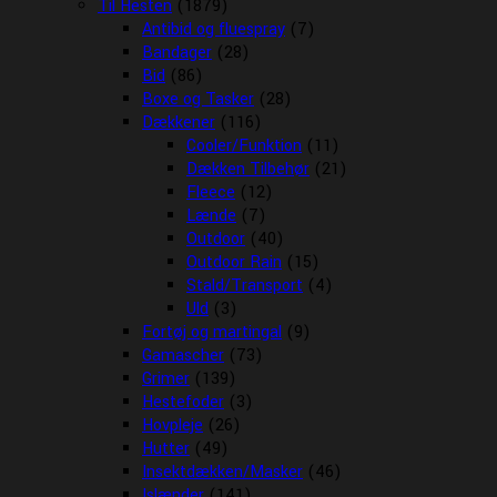
Til Hesten
(1879)
Antibid og fluespray
(7)
Bandager
(28)
Bid
(86)
Boxe og Tasker
(28)
Dækkener
(116)
Cooler/Funktion
(11)
Dækken Tilbehør
(21)
Fleece
(12)
Lænde
(7)
Outdoor
(40)
Outdoor Rain
(15)
Stald/Transport
(4)
Uld
(3)
Fortøj og martingal
(9)
Gamascher
(73)
Grimer
(139)
Hestefoder
(3)
Hovpleje
(26)
Hutter
(49)
Insektdækken/Masker
(46)
Islænder
(141)