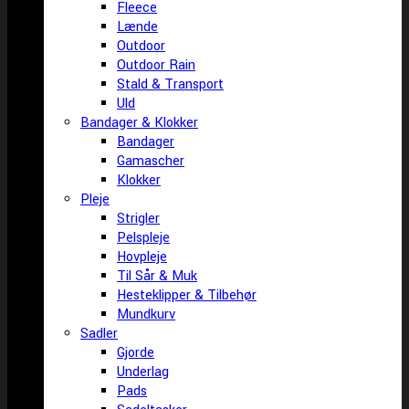
Fleece
Lænde
Outdoor
Outdoor Rain
Stald & Transport
Uld
Bandager & Klokker
Bandager
Gamascher
Klokker
Pleje
Strigler
Pelspleje
Hovpleje
Til Sår & Muk
Hesteklipper & Tilbehør
Mundkurv
Sadler
Gjorde
Underlag
Pads