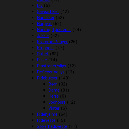
Div
(5)
Gaveartikler
(42)
Handsker
(52)
Hårpynt
(52)
Huer og tørklæder
(24)
Jakker
(52)
Kramme Ponyer
(25)
Kæphest
(47)
Outlet
(83)
Piske
(74)
Plastroner/slips
(12)
Reflexer og lys
(13)
Ridebukser
(149)
Børn
(32)
Dame
(91)
Herre
(6)
Jodhpurs
(12)
Vinter
(6)
Ridehjelme
(64)
Rideveste
(15)
Sikkerhedsveste
(11)