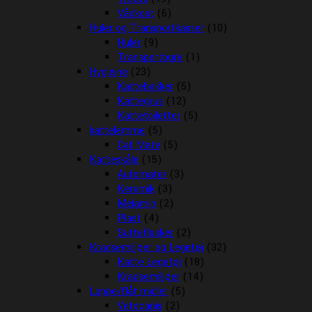
Vådkost
(6)
Huler og Transportkasser
(10)
Huler
(9)
Transportbure
(1)
Hygiejne
(23)
Kattebakker
(5)
Kattegrus
(12)
Kattetoiletter
(5)
kattelemme
(5)
Cat Mate
(5)
Katteskåle
(15)
Automater
(3)
Keramik
(3)
Melamin
(2)
Plast
(4)
Sutteflasker
(2)
Kradsemiljøer og Legetøj
(32)
Katte Legetøj
(18)
Kradsemiljøer
(14)
Loppe/flåt midler
(5)
Vetocanis
(2)