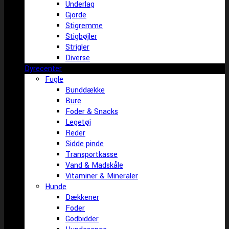
Underlag
Gjorde
Stigremme
Stigbøjler
Strigler
Diverse
Dyrecenter
Fugle
Bunddække
Bure
Foder & Snacks
Legetøj
Reder
Sidde pinde
Transportkasse
Vand & Madskåle
Vitaminer & Mineraler
Hunde
Dækkener
Foder
Godbidder