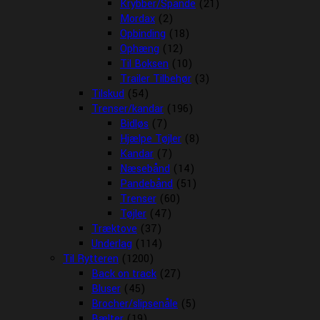
Krybber/Spande
(21)
Mordax
(2)
Opbinding
(18)
Ophæng
(12)
Til Boksen
(10)
Trailer Tilbehør
(3)
Tilskud
(54)
Trenser/kandar
(196)
Bidløs
(7)
Hjælpe Tøjler
(8)
Kandar
(7)
Næsebånd
(14)
Pandebånd
(51)
Trenser
(60)
Tøjler
(47)
Træktove
(37)
Underlag
(114)
Til Rytteren
(1200)
Back on track
(27)
Bluser
(45)
Brocher/slipsenåle
(5)
Bælter
(19)