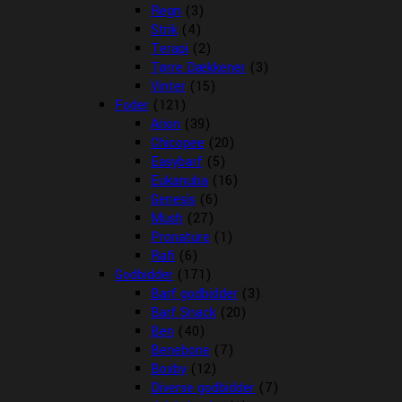
Regn
(3)
Strik
(4)
Terapi
(2)
Tørre Dækkener
(3)
Vinter
(15)
Foder
(121)
Arion
(39)
Chicopee
(20)
Easybarf
(5)
Eukanuba
(16)
Genesis
(6)
Mush
(27)
Pronature
(1)
Rafi
(6)
Godbidder
(171)
Barf godbidder
(3)
Barf Snack
(20)
Ben
(40)
Benebone
(7)
Boxby
(12)
Diverse godbidder
(7)