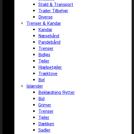
Stald & Transport
Trailer Tilbehør
Diverse
Trenser & Kandar
Kandar
Næsebånd
Pandebånd
Trenser
Bidløs
Tøjler
Hjælpetøjler
Træktove
Bid
Islænder
Beklædning Rytter
Bid
Grimer
Trenser
Tøjler
Dækken
Sadler