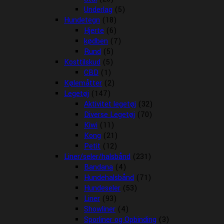
Underlag
(5)
Hundetegn
(18)
Hjerte
(6)
kødben
(7)
Rund
(5)
Kosttilskud
(5)
CBD
(1)
Kølemåtter
(2)
Legetøj
(147)
Aktivitet legetøj
(32)
Diverse Legetøj
(70)
Kiwi
(11)
Kong
(21)
Petit
(12)
Liner/seler/halsbånd
(231)
Bandana
(4)
Hundehalsbånd
(71)
Hundeseler
(53)
Liner
(93)
Showliner
(4)
Sporliner og Opbinding
(3)