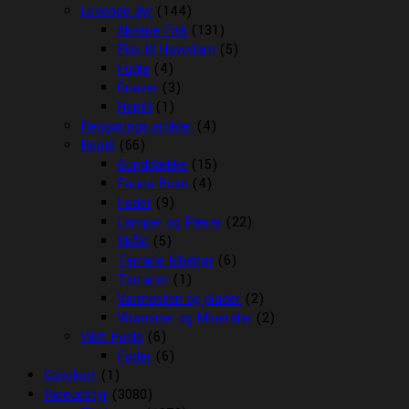
Levende dyr
(144)
Akvarie Fisk
(131)
Fisk til Havedam
(5)
Fugle
(4)
Gnaver
(3)
Reptil
(1)
Rengørings artikler
(4)
Reptil
(66)
Bunddække
(15)
Fauna Boxe
(4)
Foder
(9)
Lamper og Pærer
(22)
Skåle
(5)
Terrarie tilbehør
(6)
Terrarier
(1)
Varmesten og plader
(2)
Vitaminer og Mineraler
(2)
Vildt Fugle
(6)
Foder
(6)
Gavekort
(1)
Rideudstyr
(3080)