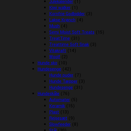
Julekalender
(1)
Kiwi walker
(1)
Kornfrie Godbidder
(3)
Lakse Krønch
(4)
Mush
(4)
Semi Moist Soft Treats
(15)
TreatTime
(31)
Treattime Soft Snak
(3)
Vitakraft
(14)
Woolf
(2)
Hunde sko
(10)
Hundesenge
(42)
Hunde puder
(7)
Hunde Tæpper
(3)
Hundesenge
(31)
Hundeskåle
(76)
Automater
(5)
Keramik
(15)
Plast
(13)
Rejsesæt
(9)
Slowfeeder
(8)
Stål
(20)