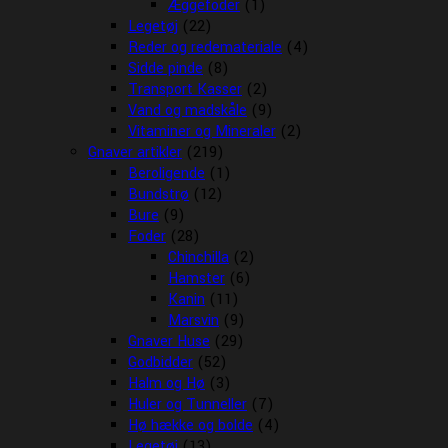
Æggefoder
(1)
Legetøj
(22)
Reder og redemateriale
(4)
Sidde pinde
(8)
Transport Kasser
(2)
Vand og madskåle
(9)
Vitaminer og Mineraler
(2)
Gnaver artikler
(219)
Beroligende
(1)
Bundstrø
(12)
Bure
(9)
Foder
(28)
Chinchilla
(2)
Hamster
(6)
Kanin
(11)
Marsvin
(9)
Gnaver Huse
(29)
Godbidder
(52)
Halm og Hø
(3)
Huler og Tunneller
(7)
Hø hække og bolde
(4)
Legetøj
(13)