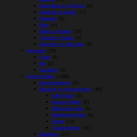
Løbegårde og Toiletter
(6)
Løbehjul og Kugler
(11)
Pelspleje
(5)
Seler
(4)
Skåle og Flasker
(20)
Transport Kasser
(5)
Vitaminer og Mineraler
(9)
Havedam
(10)
Foder
(6)
Net
(2)
Vandpleje
(2)
Hunde artikler
(1089)
Angstproblemer
(6)
Biludstyr og transportbure
(49)
Cykel Kurve
(2)
Diverse til bilen
(8)
Sikkerheds seler
(6)
Sædebeskyttelse
(6)
Tasker
(12)
Transportbure
(15)
Dækkener
(27)