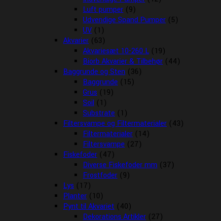
Luft pumper
(9)
Udvendige Spand Pumper
(5)
UV
(1)
Akvarier
(63)
Akvariesæt 10-260 L
(19)
Biorb Akvarier & Tilbehør
(44)
Baggrunde og Sten
(36)
Baggrunde
(15)
Grus
(19)
Soil
(1)
Substrate
(1)
Filtersvampe og Filtermaterialer
(43)
Filtermaterialer
(14)
Filtersvampe
(27)
Fiskefoder
(47)
Diverse Fiskefoder mm
(37)
Frostfoder
(9)
Lys
(17)
Planter
(10)
Pynt til Akvariet
(40)
Dekorations Artikler
(27)