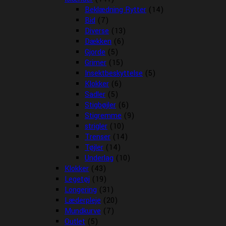
Beklædning Rytter
(14)
Bid
(7)
Diverse
(13)
Dækken
(6)
Gjorde
(5)
Grimer
(15)
Insektbeskyttelse
(5)
Klokker
(6)
Sadler
(5)
Stigbøjler
(6)
Stigremme
(9)
strigler
(10)
Trenser
(14)
Tøjler
(14)
Underlag
(10)
Klokker
(43)
Legetøj
(19)
Longering
(31)
Læderpleje
(20)
Mundkurve
(7)
Outlet
(5)