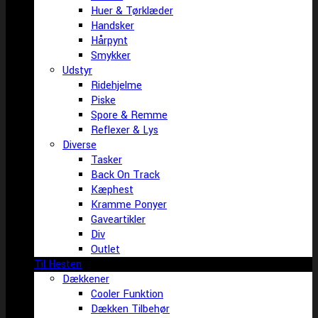
Huer & Tørklæder
Handsker
Hårpynt
Smykker
Udstyr
Ridehjelme
Piske
Spore & Remme
Reflexer & Lys
Diverse
Tasker
Back On Track
Kæphest
Kramme Ponyer
Gaveartikler
Div
Outlet
Til Hesten
Dækkener
Cooler Funktion
Dækken Tilbehør