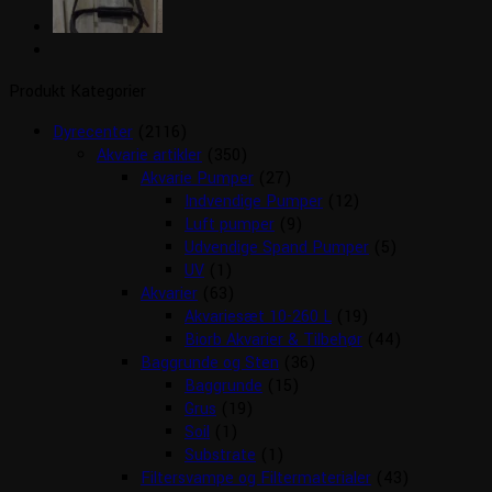
Produkt Kategorier
Dyrecenter
(2116)
Akvarie artikler
(350)
Akvarie Pumper
(27)
Indvendige Pumper
(12)
Luft pumper
(9)
Udvendige Spand Pumper
(5)
UV
(1)
Akvarier
(63)
Akvariesæt 10-260 L
(19)
Biorb Akvarier & Tilbehør
(44)
Baggrunde og Sten
(36)
Baggrunde
(15)
Grus
(19)
Soil
(1)
Substrate
(1)
Filtersvampe og Filtermaterialer
(43)