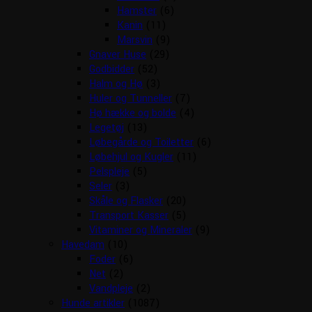
Hamster
(6)
Kanin
(11)
Marsvin
(9)
Gnaver Huse
(29)
Godbidder
(52)
Halm og Hø
(3)
Huler og Tunneller
(7)
Hø hække og bolde
(4)
Legetøj
(13)
Løbegårde og Toiletter
(6)
Løbehjul og Kugler
(11)
Pelspleje
(5)
Seler
(3)
Skåle og Flasker
(20)
Transport Kasser
(5)
Vitaminer og Mineraler
(9)
Havedam
(10)
Foder
(6)
Net
(2)
Vandpleje
(2)
Hunde artikler
(1087)