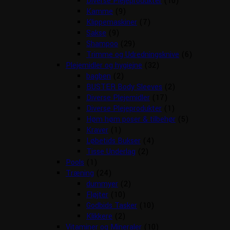
Diverse Plejeprodukter
(10)
Kamme
(9)
Klippemaskiner
(7)
Sakse
(9)
Shampoo
(29)
Trimme og Udredningsknive
(6)
Plejemidler og hygiejne
(32)
bagben
(2)
BUSTER Body Sleeves
(2)
Diverse Plejemidler
(17)
Diverse Plejeprodukter
(1)
Høm høm poser & tilbehør
(5)
Kraver
(1)
Løbetids Bukser
(4)
Tisse Underlag
(2)
Pools
(1)
Træning
(24)
dummyer
(2)
Fløjter
(10)
Godbids Tasker
(10)
Klikkere
(2)
Vitaminer og Mineraler
(10)