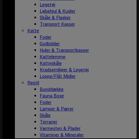
Legetøj
Løbehjul & Kugler
Skåle & Flasker
Transport Kasser
Katte
Foder
Godbidder
Huler & Transportkasser
Kattelemme
Katteskåle
Kradsemiljøer & Legetøj
Loppe/Flåt Midler
Reptil
Bunddække
Fauna Boxe
Foder
Lamper & Pærer
Skåle
Terrarier
Varmesten & Plader
Vitaminer & Mineraler