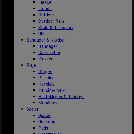
Fleece
Lænde
Outdoor
Outdoor Rain
Stald & Transport
Uld
Bandager & Klokker
Bandager
Gamascher
Klokker
Pleje
Strigler
Pelspleje
Hovpleje
Til Sår & Muk
Hesteklipper & Tilbehør
Mundkurv
Sadler
Gjorde
Underlag
Pads