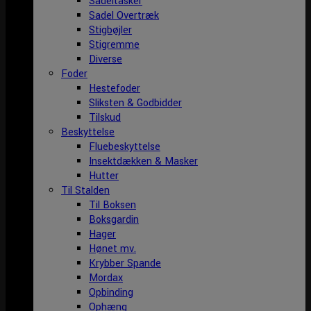
Sadeltasker
Sadel Overtræk
Stigbøjler
Stigremme
Diverse
Foder
Hestefoder
Sliksten & Godbidder
Tilskud
Beskyttelse
Fluebeskyttelse
Insektdækken & Masker
Hutter
Til Stalden
Til Boksen
Boksgardin
Hager
Hønet mv.
Krybber Spande
Mordax
Opbinding
Ophæng