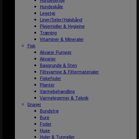
Hundesenge
Hundeskåle
Legetøj
Liner/Seler/Halsbånd
Plejemidler & Hygiejne
Træning
Vitaminer & Mineraler
Fisk
Akvarie Pumper
Akvarier
Baggrunde & Sten
Filtsvampe & Filtermaterialer
Fiskefoder
Planter
Varmebehandling
Varmelegemer & Teknik
Gnaver
Bundstrø
Bure
Foder
Huse
Huler & Tunneller