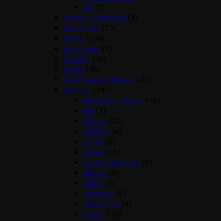
Uld
(3)
Fortøj og martingal
(9)
Gamascher
(73)
Grimer
(139)
Hestefoder
(3)
Hovpleje
(26)
Hutter
(49)
Insektdækken/Masker
(46)
Islænder
(141)
Beklædning Rytter
(14)
Bid
(7)
Diverse
(13)
Dækken
(6)
Gjorde
(5)
Grimer
(15)
Insektbeskyttelse
(5)
Klokker
(6)
Sadler
(5)
Stigbøjler
(6)
Stigremme
(9)
strigler
(10)