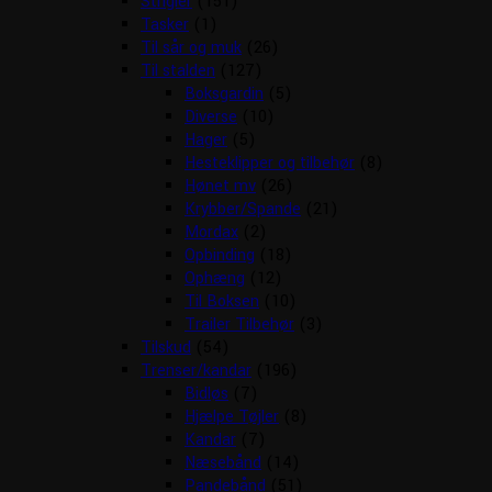
Strigler
(151)
Tasker
(1)
Til sår og muk
(26)
Til stalden
(127)
Boksgardin
(5)
Diverse
(10)
Hager
(5)
Hesteklipper og tilbehør
(8)
Hønet mv
(26)
Krybber/Spande
(21)
Mordax
(2)
Opbinding
(18)
Ophæng
(12)
Til Boksen
(10)
Trailer Tilbehør
(3)
Tilskud
(54)
Trenser/kandar
(196)
Bidløs
(7)
Hjælpe Tøjler
(8)
Kandar
(7)
Næsebånd
(14)
Pandebånd
(51)