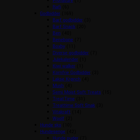
Pronature
(1)
Rafi
(6)
Godbidder
(169)
Barf godbidder
(3)
Barf Snack
(20)
Ben
(40)
Benebone
(7)
Boxby
(11)
Diverse godbidder
(7)
Julekalender
(1)
Kiwi walker
(1)
Kornfrie Godbidder
(3)
Lakse Krønch
(4)
Mush
(4)
Semi Moist Soft Treats
(15)
TreatTime
(31)
Treattime Soft Snak
(3)
Vitakraft
(14)
Woolf
(2)
Hunde sko
(10)
Hundesenge
(42)
Hunde puder
(7)