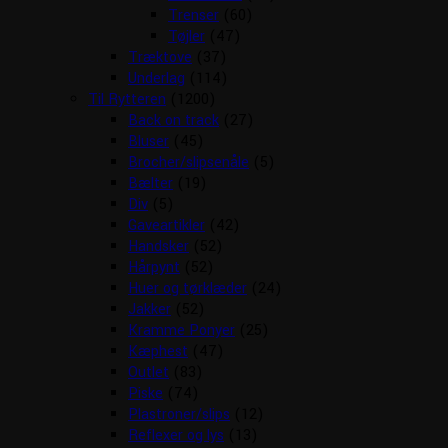
Trenser
(60)
Tøjler
(47)
Træktove
(37)
Underlag
(114)
Til Rytteren
(1200)
Back on track
(27)
Bluser
(45)
Brocher/slipsenåle
(5)
Bælter
(19)
Div
(5)
Gaveartikler
(42)
Handsker
(52)
Hårpynt
(52)
Huer og tørklæder
(24)
Jakker
(52)
Kramme Ponyer
(25)
Kæphest
(47)
Outlet
(83)
Piske
(74)
Plastroner/slips
(12)
Reflexer og lys
(13)