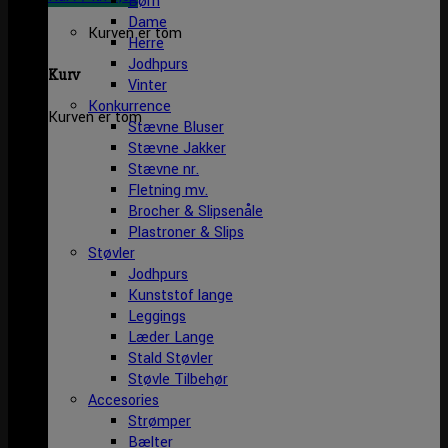
Børn
Dame
Kurven er tom
Herre
Jodhpurs
Kurv
Vinter
Konkurrence
Kurven er tom
Stævne Bluser
Stævne Jakker
Stævne nr.
Fletning mv.
Brocher & Slipsenåle
Plastroner & Slips
Støvler
Jodhpurs
Kunststof lange
Leggings
Læder Lange
Stald Støvler
Støvle Tilbehør
Accesories
Strømper
Bælter