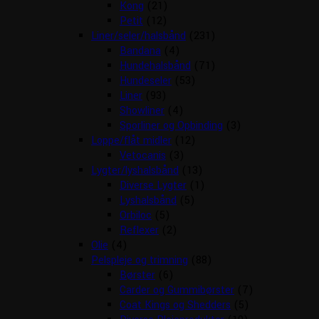
Kong
(21)
Petit
(12)
Liner/seler/halsbånd
(231)
Bandana
(4)
Hundehalsbånd
(71)
Hundeseler
(53)
Liner
(93)
Showliner
(4)
Sporliner og Opbinding
(3)
Loppe/flåt midler
(12)
Vetocanis
(3)
Lygter/lyshalsbånd
(13)
Diverse Lygter
(1)
Lyshalsbånd
(5)
Orbiloc
(5)
Reflexer
(2)
Olie
(4)
Pelspleje og trimning
(88)
Børster
(6)
Carder og Gummibørster
(7)
Coat Kings og Shedders
(5)