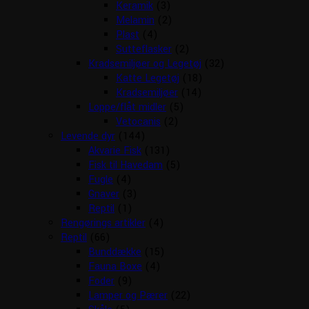
Keramik
(3)
Melamin
(2)
Plast
(4)
Sutteflasker
(2)
Kradsemiljøer og Legetøj
(32)
Katte Legetøj
(18)
Kradsemiljøer
(14)
Loppe/flåt midler
(5)
Vetocanis
(2)
Levende dyr
(144)
Akvarie Fisk
(131)
Fisk til Havedam
(5)
Fugle
(4)
Gnaver
(3)
Reptil
(1)
Rengørings artikler
(4)
Reptil
(66)
Bunddække
(15)
Fauna Boxe
(4)
Foder
(9)
Lamper og Pærer
(22)