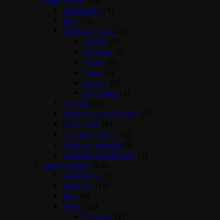
Fugle artikler
(89)
Bunddække
(4)
Bure
(10)
Foder & Snacks
(29)
Kanarie
(3)
Papegøje
(6)
Parakit
(9)
Trope
(1)
Undulat
(9)
Æggefoder
(1)
Legetøj
(22)
Reder og redemateriale
(3)
Sidde pinde
(8)
Transport Kasser
(2)
Vand og madskåle
(9)
Vitaminer og Mineraler
(2)
Gnaver artikler
(218)
Beroligende
(1)
Bundstrø
(12)
Bure
(9)
Foder
(28)
Chinchilla
(2)