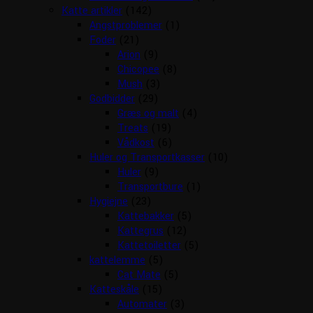
Katte artikler
(142)
Angstproblemer
(1)
Foder
(21)
Arion
(9)
Chicopee
(8)
Mush
(3)
Godbidder
(29)
Græs og malt
(4)
Treats
(19)
Vådkost
(6)
Huler og Transportkasser
(10)
Huler
(9)
Transportbure
(1)
Hygiejne
(23)
Kattebakker
(5)
Kattegrus
(12)
Kattetoiletter
(5)
kattelemme
(5)
Cat Mate
(5)
Katteskåle
(15)
Automater
(3)