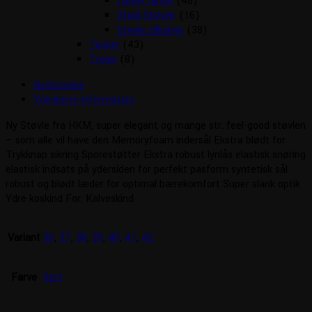
Læder lange
(46)
Stald Støvler
(16)
Støvle tilbehør
(38)
Tasker
(43)
Trøjer
(8)
Beskrivelse
Yderligere information
Ny Støvle fra HKM, super elegant og mange str. feel-good støvlen
– som alle vil have den Memoryfoam indersål Ekstra blødt for
Trykknap sikring Sporestøtter Ekstra robust lynlås elastisk snøring
elastisk indsats på ydersiden for perfekt pasform syntetisk sål
robust og blødt læder for optimal bærekomfort Super slank optik
Ydre koskind For: Kalveskind
Variant
36
,
37
,
38
,
39
,
40
,
41
,
42
Farve
Sort