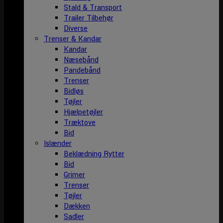
Stald & Transport
Trailer Tilbehør
Diverse
Trenser & Kandar
Kandar
Næsebånd
Pandebånd
Trenser
Bidløs
Tøjler
Hjælpetøjler
Træktove
Bid
Islænder
Beklædning Rytter
Bid
Grimer
Trenser
Tøjler
Dækken
Sadler