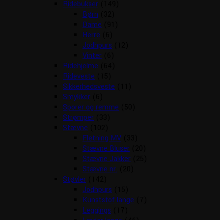
Ridebukser
(149)
Børn
(32)
Dame
(91)
Herre
(6)
Jodhpurs
(12)
Vinter
(6)
Ridehjelme
(64)
Rideveste
(15)
Sikkerhedsveste
(11)
Smykker
(6)
Sporer og remme
(50)
Strømper
(33)
Stævne
(102)
Fletning MV
(33)
Stævne Bluser
(20)
Stævne Jakker
(25)
Stævne nr.
(20)
Støvler
(142)
Jodhpurs
(15)
Kunststof lange
(7)
Leggings
(17)