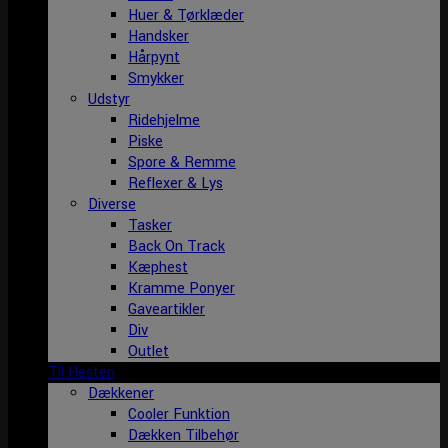
Huer & Tørklæder
Handsker
Hårpynt
Smykker
Udstyr
Ridehjelme
Piske
Spore & Remme
Reflexer & Lys
Diverse
Tasker
Back On Track
Kæphest
Kramme Ponyer
Gaveartikler
Div
Outlet
Til Hesten
Dækkener
Cooler Funktion
Dækken Tilbehør