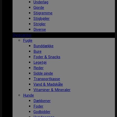
Underlag
Gjorde
Stigremme
Stigbøjler
Strigler
Diverse
Dyrecenter
Fugle
Bunddække
Bure
Foder & Snacks
Legetøj
Reder
Sidde pinde
Transportkasse
Vand & Madskåle
Vitaminer & Mineraler
Hunde
Dækkener
Foder
Godbidder