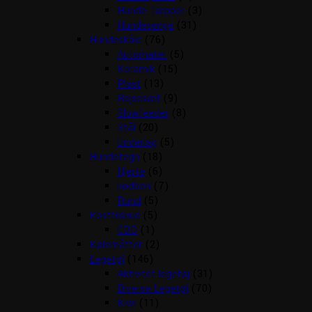
Hunde Tæpper
(3)
Hundesenge
(31)
Hundeskåle
(76)
Automater
(5)
Keramik
(15)
Plast
(13)
Rejsesæt
(9)
Slowfeeder
(8)
Stål
(20)
Underlag
(5)
Hundetegn
(18)
Hjerte
(6)
kødben
(7)
Rund
(5)
Kosttilskud
(5)
CBD
(1)
Kølemåtter
(2)
Legetøj
(146)
Aktivitet legetøj
(31)
Diverse Legetøj
(70)
Kiwi
(11)