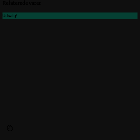
Relaterede varer
Udsalg!
cookie