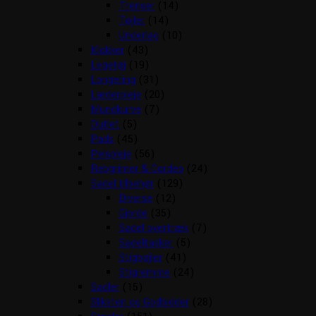
Trenser
(14)
Tøjler
(14)
Underlag
(10)
Klokker
(43)
Legetøj
(19)
Longering
(31)
Læderpleje
(20)
Mundkurve
(7)
Outlet
(5)
Pads
(45)
Pelspleje
(56)
Rebgrimer & Cordeo
(24)
Sadel tilbehør
(129)
Diverse
(12)
Gjorde
(35)
Sadel overtræk
(7)
Sadeltasker
(5)
Stigbøjler
(41)
Stigremme
(24)
Sadler
(15)
Sliksten og Godbidder
(28)