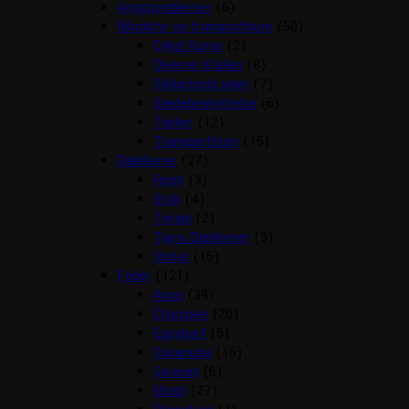
Angstproblemer
(6)
Biludstyr og transportbure
(50)
Cykel Kurve
(2)
Diverse til bilen
(8)
Sikkerheds seler
(7)
Sædebeskyttelse
(6)
Tasker
(12)
Transportbure
(15)
Dækkener
(27)
Regn
(3)
Strik
(4)
Terapi
(2)
Tørre Dækkener
(3)
Vinter
(15)
Foder
(121)
Arion
(39)
Chicopee
(20)
Easybarf
(5)
Eukanuba
(16)
Genesis
(6)
Mush
(27)