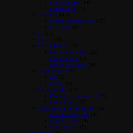
Filtermaterialer
(14)
Filtersvampe
(27)
Fiskefoder
(47)
Diverse Fiskefoder mm
(37)
Frostfoder
(9)
Lys
(17)
Planter
(10)
Pynt til Akvariet
(39)
Dekorations Artikler
(26)
Plastik Planter
(7)
Reje og Malle Huler
(4)
Silicone og Lim
(5)
Lim
(3)
Silicone
(2)
Vandbehandling
(16)
Klargøring og Vedligehold
(9)
Plantegødning
(7)
Varmelegemer og div. Teknik
(46)
Artikler til Rengøring
(9)
Diverse Teknik
(28)
Varmelegemer
(7)