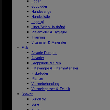
Foder
Godbidder
Hundesenge
Hundeskåle
Legetøj
Liner/Seler/Halsbånd
Plejemidler & Hygiejne
Træning
Vitaminer & Mineraler
Fisk
Akvarie Pumper
Akvarier
Baggrunde & Sten
Filtsvampe & Filtermaterialer
Fiskefoder
Planter
Varmebehandling
Varmelegemer & Teknik
Gnaver
Bundstrø
Bure
Foder