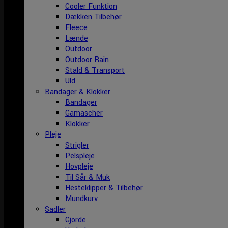
Cooler Funktion
Dækken Tilbehør
Fleece
Lænde
Outdoor
Outdoor Rain
Stald & Transport
Uld
Bandager & Klokker
Bandager
Gamascher
Klokker
Pleje
Strigler
Pelspleje
Hovpleje
Til Sår & Muk
Hesteklipper & Tilbehør
Mundkurv
Sadler
Gjorde