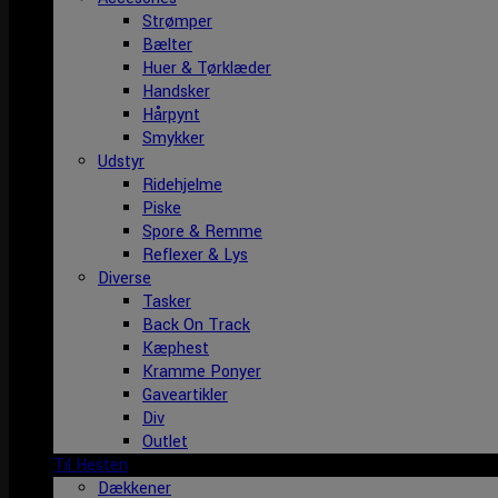
Strømper
Bælter
Huer & Tørklæder
Handsker
Hårpynt
Smykker
Udstyr
Ridehjelme
Piske
Spore & Remme
Reflexer & Lys
Diverse
Tasker
Back On Track
Kæphest
Kramme Ponyer
Gaveartikler
Div
Outlet
Til Hesten
Dækkener