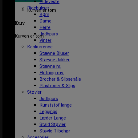
Rideveste
Ridebukser
Kurven er tom
Børn
Dame
Kurv
Herre
Jodhpurs
Kurven er tom
Vinter
Konkurrence
Stævne Bluser
Stævne Jakker
Stævne nr.
Fletning mv.
Brocher & Slipsenåle
Plastroner & Slips
Støvler
Jodhpurs
Kunststof lange
Leggings
Læder Lange
Stald Støvler
Støvle Tilbehør
Accesories