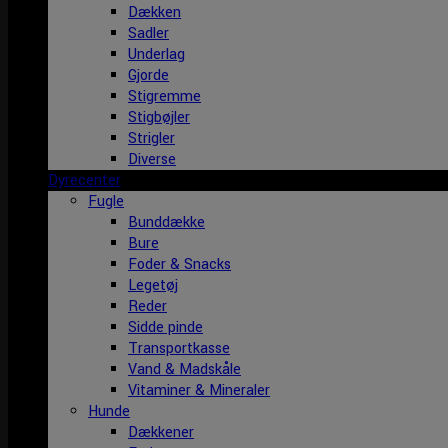
Dækken
Sadler
Underlag
Gjorde
Stigremme
Stigbøjler
Strigler
Diverse
Dyrecenter
Fugle
Bunddække
Bure
Foder & Snacks
Legetøj
Reder
Sidde pinde
Transportkasse
Vand & Madskåle
Vitaminer & Mineraler
Hunde
Dækkener