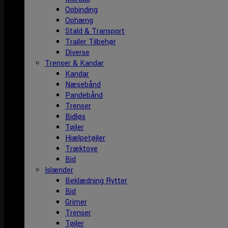
Opbinding
Ophæng
Stald & Transport
Trailer Tilbehør
Diverse
Trenser & Kandar
Kandar
Næsebånd
Pandebånd
Trenser
Bidløs
Tøjler
Hjælpetøjler
Træktove
Bid
Islænder
Beklædning Rytter
Bid
Grimer
Trenser
Tøjler