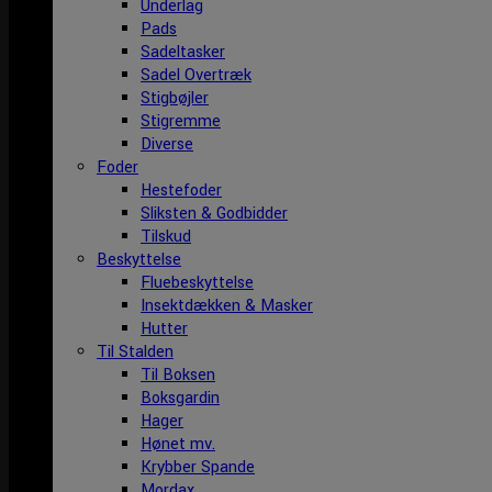
Underlag
Pads
Sadeltasker
Sadel Overtræk
Stigbøjler
Stigremme
Diverse
Foder
Hestefoder
Sliksten & Godbidder
Tilskud
Beskyttelse
Fluebeskyttelse
Insektdækken & Masker
Hutter
Til Stalden
Til Boksen
Boksgardin
Hager
Hønet mv.
Krybber Spande
Mordax