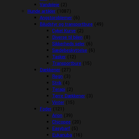
Vandpleje
(2)
Hunde artikler
(1087)
Angstproblemer
(6)
Biludstyr og transportbure
(49)
Cykel Kurve
(2)
Diverse til bilen
(8)
Sikkerheds seler
(6)
Sædebeskyttelse
(6)
Tasker
(12)
Transportbure
(15)
Dækkener
(27)
Regn
(3)
Strik
(4)
Terapi
(2)
Tørre Dækkener
(3)
Vinter
(15)
Foder
(121)
Arion
(39)
Chicopee
(20)
Easybarf
(5)
Eukanuba
(16)