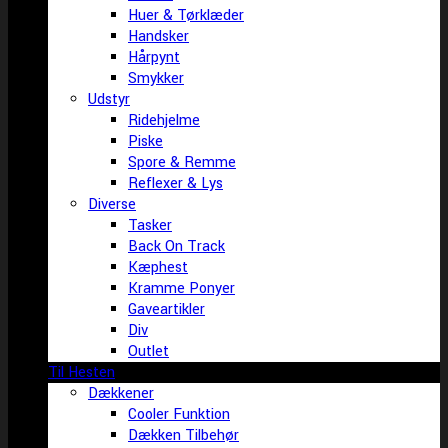
Huer & Tørklæder
Handsker
Hårpynt
Smykker
Udstyr
Ridehjelme
Piske
Spore & Remme
Reflexer & Lys
Diverse
Tasker
Back On Track
Kæphest
Kramme Ponyer
Gaveartikler
Div
Outlet
Til Hesten
Dækkener
Cooler Funktion
Dækken Tilbehør