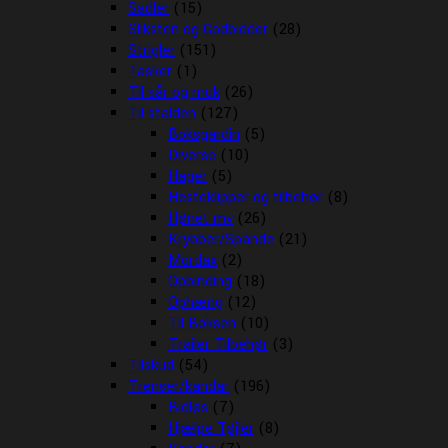
Sadler
(15)
Sliksten og Godbidder
(28)
Strigler
(151)
Tasker
(1)
Til sår og muk
(26)
Til stalden
(127)
Boksgardin
(5)
Diverse
(10)
Hager
(5)
Hesteklipper og tilbehør
(8)
Hønet mv
(26)
Krybber/Spande
(21)
Mordax
(2)
Opbinding
(18)
Ophæng
(12)
Til Boksen
(10)
Trailer Tilbehør
(3)
Tilskud
(54)
Trenser/kandar
(196)
Bidløs
(7)
Hjælpe Tøjler
(8)