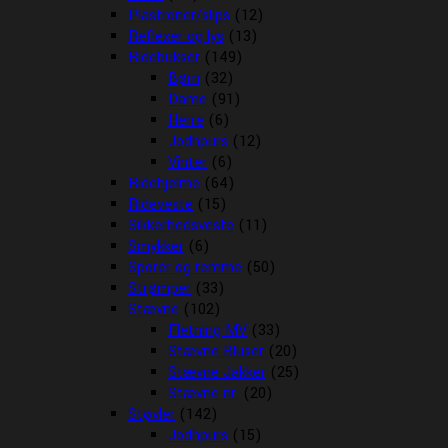
Plastroner/slips
(12)
Reflexer og lys
(13)
Ridebukser
(149)
Børn
(32)
Dame
(91)
Herre
(6)
Jodhpurs
(12)
Vinter
(6)
Ridehjelme
(64)
Rideveste
(15)
Sikkerhedsveste
(11)
Smykker
(6)
Sporer og remme
(50)
Strømper
(33)
Stævne
(102)
Fletning MV
(33)
Stævne Bluser
(20)
Stævne Jakker
(25)
Stævne nr.
(20)
Støvler
(142)
Jodhpurs
(15)