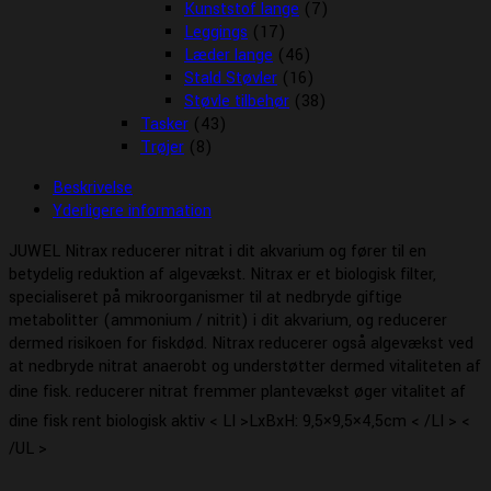
Kunststof lange
(7)
Leggings
(17)
Læder lange
(46)
Stald Støvler
(16)
Støvle tilbehør
(38)
Tasker
(43)
Trøjer
(8)
Beskrivelse
Yderligere information
JUWEL Nitrax reducerer nitrat i dit akvarium og fører til en
betydelig reduktion af algevækst. Nitrax er et biologisk filter,
specialiseret på mikroorganismer til at nedbryde giftige
metabolitter (ammonium / nitrit) i dit akvarium, og reducerer
dermed risikoen for fiskdød. Nitrax reducerer også algevækst ved
at nedbryde nitrat anaerobt og understøtter dermed vitaliteten af
dine fisk. reducerer nitrat fremmer plantevækst øger vitalitet af
dine fisk rent biologisk aktiv < LI >LxBxH: 9,5×9,5×4,5cm < /LI > <
/UL >