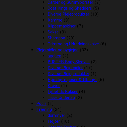
Carder og Gummibørster
(7)
Coat Kings og Shedders
(5)
Diverse Plejeprodukter
(10)
Kamme
(9)
Klippemaskiner
(7)
Sakse
(9)
Shampoo
(29)
Trimme og Udredningsknive
(6)
Plejemidler og hygiejne
(32)
bagben
(2)
BUSTER Body Sleeves
(2)
Diverse Plejemidler
(17)
Diverse Plejeprodukter
(1)
Høm høm poser & tilbehør
(5)
Kraver
(1)
Løbetids Bukser
(4)
Tisse Underlag
(2)
Pools
(1)
Træning
(24)
dummyer
(2)
Fløjter
(10)