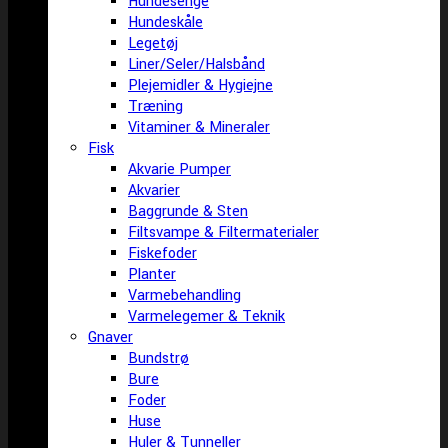
Hundesenge
Hundeskåle
Legetøj
Liner/Seler/Halsbånd
Plejemidler & Hygiejne
Træning
Vitaminer & Mineraler
Fisk
Akvarie Pumper
Akvarier
Baggrunde & Sten
Filtsvampe & Filtermaterialer
Fiskefoder
Planter
Varmebehandling
Varmelegemer & Teknik
Gnaver
Bundstrø
Bure
Foder
Huse
Huler & Tunneller