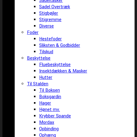
Sadeltasker
Sadel Overtræk
Stigbøjler
Stigremme
Diverse
Foder
Hestefoder
Sliksten & Godbidder
Tilskud
Beskyttelse
Fluebeskyttelse
Insektdækken & Masker
Hutter
Til Stalden
Til Boksen
Boksgardin
Hager
Hønet mv.
Krybber Spande
Mordax
Opbinding
Ophæng