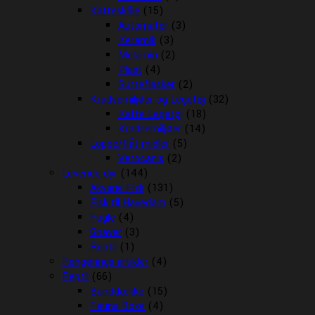
Katteskåle
(15)
Automater
(3)
Keramik
(3)
Melamin
(2)
Plast
(4)
Sutteflasker
(2)
Kradsemiljøer og Legetøj
(32)
Katte Legetøj
(18)
Kradsemiljøer
(14)
Loppe/flåt midler
(5)
Vetocanis
(2)
Levende dyr
(144)
Akvarie Fisk
(131)
Fisk til Havedam
(5)
Fugle
(4)
Gnaver
(3)
Reptil
(1)
Rengørings artikler
(4)
Reptil
(66)
Bunddække
(15)
Fauna Boxe
(4)