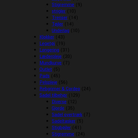
Stigremme
(9)
strigler
(10)
Trenser
(14)
Tøjler
(14)
Underlag
(10)
Klokker
(43)
Legetøj
(19)
Longering
(31)
Læderpleje
(20)
Mundkurve
(7)
Outlet
(5)
Pads
(45)
Pelspleje
(56)
Rebgrimer & Cordeo
(24)
Sadel tilbehør
(129)
Diverse
(12)
Gjorde
(35)
Sadel overtræk
(7)
Sadeltasker
(5)
Stigbøjler
(41)
Stigremme
(24)