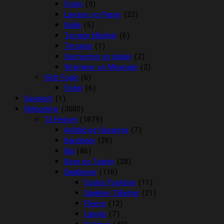
Foder
(9)
Lamper og Pærer
(22)
Skåle
(5)
Terrarie tilbehør
(6)
Terrarier
(1)
Varmesten og plader
(2)
Vitaminer og Mineraler
(2)
Vildt Fugle
(6)
Foder
(6)
Gavekort
(1)
Rideudstyr
(3080)
Til Hesten
(1879)
Antibid og fluespray
(7)
Bandager
(28)
Bid
(86)
Boxe og Tasker
(28)
Dækkener
(116)
Cooler/Funktion
(11)
Dækken Tilbehør
(21)
Fleece
(12)
Lænde
(7)