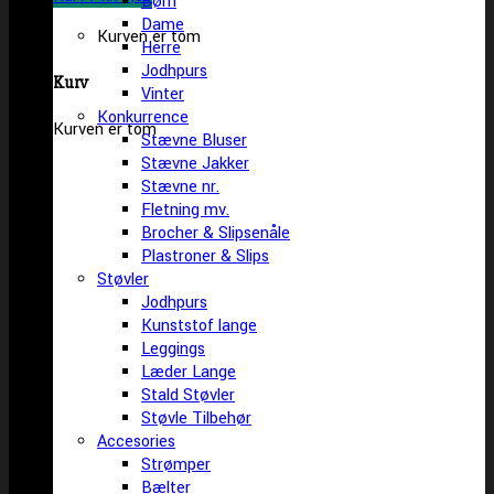
Børn
Dame
Kurven er tom
Herre
Jodhpurs
Kurv
Vinter
Konkurrence
Kurven er tom
Stævne Bluser
Stævne Jakker
Stævne nr.
Fletning mv.
Brocher & Slipsenåle
Plastroner & Slips
Støvler
Jodhpurs
Kunststof lange
Leggings
Læder Lange
Stald Støvler
Støvle Tilbehør
Accesories
Strømper
Bælter