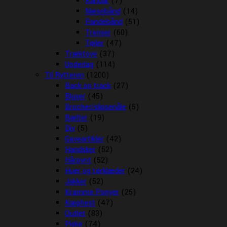
Kandar
(7)
Næsebånd
(14)
Pandebånd
(51)
Trenser
(60)
Tøjler
(47)
Træktove
(37)
Underlag
(114)
Til Rytteren
(1200)
Back on track
(27)
Bluser
(45)
Brocher/slipsenåle
(5)
Bælter
(19)
Div
(5)
Gaveartikler
(42)
Handsker
(52)
Hårpynt
(52)
Huer og tørklæder
(24)
Jakker
(52)
Kramme Ponyer
(25)
Kæphest
(47)
Outlet
(83)
Piske
(74)