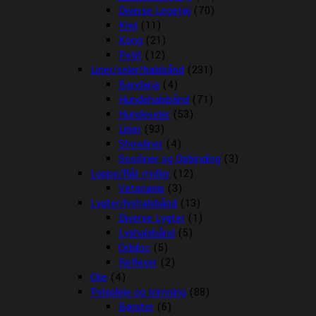
Diverse Legetøj
(70)
Kiwi
(11)
Kong
(21)
Petit
(12)
Liner/seler/halsbånd
(231)
Bandana
(4)
Hundehalsbånd
(71)
Hundeseler
(53)
Liner
(93)
Showliner
(4)
Sporliner og Opbinding
(3)
Loppe/flåt midler
(12)
Vetocanis
(3)
Lygter/lyshalsbånd
(13)
Diverse Lygter
(1)
Lyshalsbånd
(5)
Orbiloc
(5)
Reflexer
(2)
Olie
(4)
Pelspleje og trimning
(88)
Børster
(6)