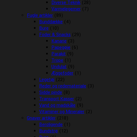
Diverse Teknik
(28)
Varmelegemer
(7)
Fugle artikler
(89)
Bunddække
(4)
Bure
(10)
Foder & Snacks
(29)
Kanarie
(3)
Papegøje
(6)
Parakit
(9)
Trope
(1)
Undulat
(9)
Æggefoder
(1)
Legetøj
(22)
Reder og redemateriale
(3)
Sidde pinde
(8)
Transport Kasser
(2)
Vand og madskåle
(9)
Vitaminer og Mineraler
(2)
Gnaver artikler
(218)
Beroligende
(1)
Bundstrø
(12)