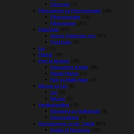
Substrate
(1)
Filtersvampe og Filtermaterialer
(43)
Filtermaterialer
(14)
Filtersvampe
(27)
Fiskefoder
(47)
Diverse Fiskefoder mm
(37)
Frostfoder
(9)
Lys
(17)
Planter
(10)
Pynt til Akvariet
(39)
Dekorations Artikler
(26)
Plastik Planter
(7)
Reje og Malle Huler
(4)
Silicone og Lim
(5)
Lim
(3)
Silicone
(2)
Vandbehandling
(16)
Klargøring og Vedligehold
(9)
Plantegødning
(7)
Varmelegemer og div. Teknik
(47)
Artikler til Rengøring
(10)