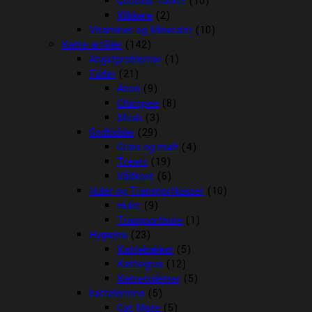
Godbids Tasker
(10)
Klikkere
(2)
Vitaminer og Mineraler
(10)
Katte artikler
(142)
Angstproblemer
(1)
Foder
(21)
Arion
(9)
Chicopee
(8)
Mush
(3)
Godbidder
(29)
Græs og malt
(4)
Treats
(19)
Vådkost
(6)
Huler og Transportkasser
(10)
Huler
(9)
Transportbure
(1)
Hygiejne
(23)
Kattebakker
(5)
Kattegrus
(12)
Kattetoiletter
(5)
kattelemme
(5)
Cat Mate
(5)