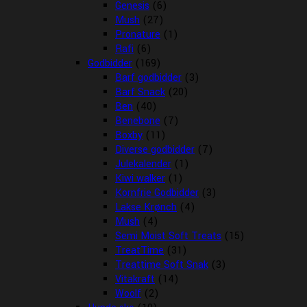
Genesis
(6)
Mush
(27)
Pronature
(1)
Rafi
(6)
Godbidder
(169)
Barf godbidder
(3)
Barf Snack
(20)
Ben
(40)
Benebone
(7)
Boxby
(11)
Diverse godbidder
(7)
Julekalender
(1)
Kiwi walker
(1)
Kornfrie Godbidder
(3)
Lakse Krønch
(4)
Mush
(4)
Semi Moist Soft Treats
(15)
TreatTime
(31)
Treattime Soft Snak
(3)
Vitakraft
(14)
Woolf
(2)