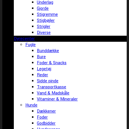
Underlag
Gjorde
Stigremme
Stigbøjler
Strigler
Diverse
Dyrecenter
Fugle
Bunddække
Bure
Foder & Snacks
Legetøj
Reder
Sidde pinde
Transportkasse
Vand & Madskåle
Vitaminer & Mineraler
Hunde
Dækkener
Foder
Godbidder