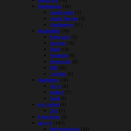
Hunde sko
(10)
Hundesenge
(42)
Hunde puder
(7)
Hunde Tæpper
(3)
Hundesenge
(31)
Hundeskåle
(76)
Automater
(5)
Keramik
(15)
Plast
(13)
Rejsesæt
(9)
Slowfeeder
(8)
Stål
(20)
Underlag
(5)
Hundetegn
(18)
Hjerte
(6)
kødben
(7)
Rund
(5)
Kosttilskud
(5)
CBD
(1)
Kølemåtter
(2)
Legetøj
(147)
Aktivitet legetøj
(32)