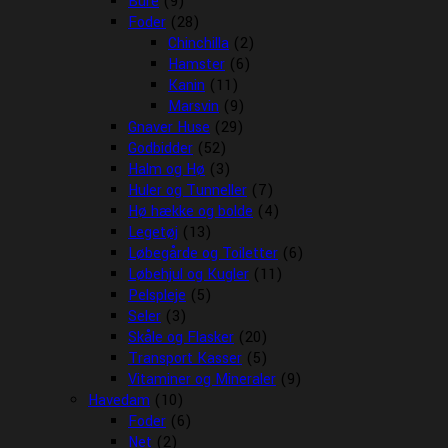
Bure
(9)
Foder
(28)
Chinchilla
(2)
Hamster
(6)
Kanin
(11)
Marsvin
(9)
Gnaver Huse
(29)
Godbidder
(52)
Halm og Hø
(3)
Huler og Tunneller
(7)
Hø hække og bolde
(4)
Legetøj
(13)
Løbegårde og Toiletter
(6)
Løbehjul og Kugler
(11)
Pelspleje
(5)
Seler
(3)
Skåle og Flasker
(20)
Transport Kasser
(5)
Vitaminer og Mineraler
(9)
Havedam
(10)
Foder
(6)
Net
(2)