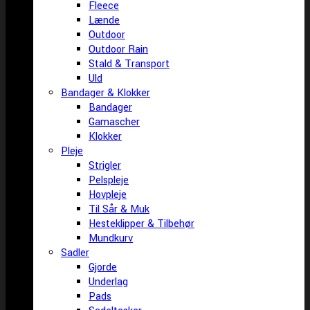
Fleece
Lænde
Outdoor
Outdoor Rain
Stald & Transport
Uld
Bandager & Klokker
Bandager
Gamascher
Klokker
Pleje
Strigler
Pelspleje
Hovpleje
Til Sår & Muk
Hesteklipper & Tilbehør
Mundkurv
Sadler
Gjorde
Underlag
Pads