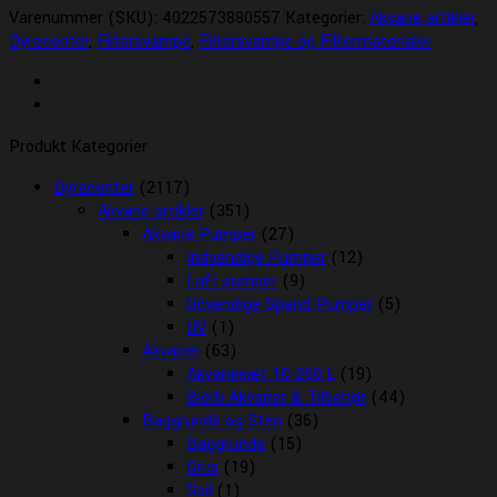
Varenummer (SKU):
4022573880557
Kategorier:
Akvarie artikler
,
Dyrecenter
,
Filtersvampe
,
Filtersvampe og Filtermaterialer
Produkt Kategorier
Dyrecenter
(2117)
Akvarie artikler
(351)
Akvarie Pumper
(27)
Indvendige Pumper
(12)
Luft pumper
(9)
Udvendige Spand Pumper
(5)
UV
(1)
Akvarier
(63)
Akvariesæt 10-260 L
(19)
Biorb Akvarier & Tilbehør
(44)
Baggrunde og Sten
(36)
Baggrunde
(15)
Grus
(19)
Soil
(1)