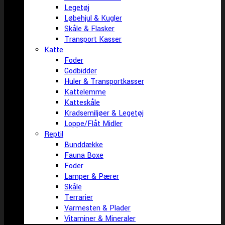
Legetøj
Løbehjul & Kugler
Skåle & Flasker
Transport Kasser
Katte
Foder
Godbidder
Huler & Transportkasser
Kattelemme
Katteskåle
Kradsemiljøer & Legetøj
Loppe/Flåt Midler
Reptil
Bunddække
Fauna Boxe
Foder
Lamper & Pærer
Skåle
Terrarier
Varmesten & Plader
Vitaminer & Mineraler