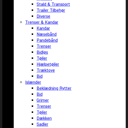
Stald & Transport
Trailer Tilbehør
Diverse
Trenser & Kandar
Kandar
Næsebånd
Pandebånd
Trenser
Bidløs
Tøjler
Hjælpetøjler
Træktove
Bid
Islænder
Beklædning Rytter
Bid
Grimer
Trenser
Tøjler
Dækken
Sadler