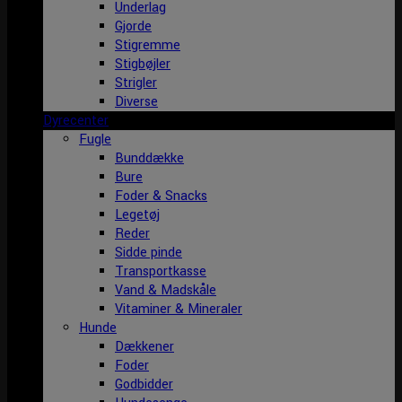
Underlag
Gjorde
Stigremme
Stigbøjler
Strigler
Diverse
Dyrecenter
Fugle
Bunddække
Bure
Foder & Snacks
Legetøj
Reder
Sidde pinde
Transportkasse
Vand & Madskåle
Vitaminer & Mineraler
Hunde
Dækkener
Foder
Godbidder