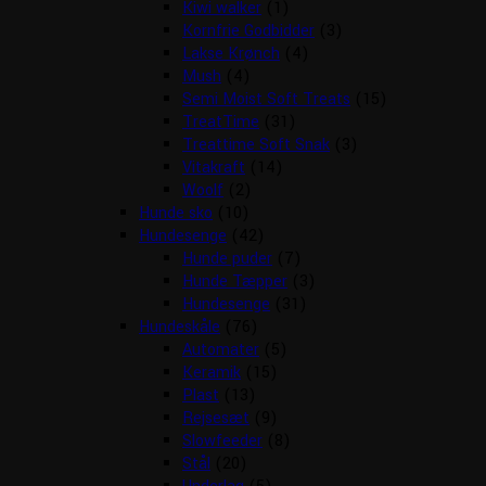
Kiwi walker
(1)
Kornfrie Godbidder
(3)
Lakse Krønch
(4)
Mush
(4)
Semi Moist Soft Treats
(15)
TreatTime
(31)
Treattime Soft Snak
(3)
Vitakraft
(14)
Woolf
(2)
Hunde sko
(10)
Hundesenge
(42)
Hunde puder
(7)
Hunde Tæpper
(3)
Hundesenge
(31)
Hundeskåle
(76)
Automater
(5)
Keramik
(15)
Plast
(13)
Rejsesæt
(9)
Slowfeeder
(8)
Stål
(20)