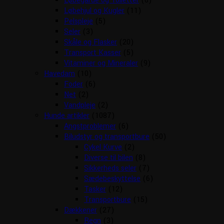
Løbegårde og Toiletter
(6)
Løbehjul og Kugler
(11)
Pelspleje
(5)
Seler
(3)
Skåle og Flasker
(20)
Transport Kasser
(5)
Vitaminer og Mineraler
(9)
Havedam
(10)
Foder
(6)
Net
(2)
Vandpleje
(2)
Hunde artikler
(1087)
Angstproblemer
(6)
Biludstyr og transportbure
(50)
Cykel Kurve
(2)
Diverse til bilen
(8)
Sikkerheds seler
(7)
Sædebeskyttelse
(6)
Tasker
(12)
Transportbure
(15)
Dækkener
(27)
Regn
(3)