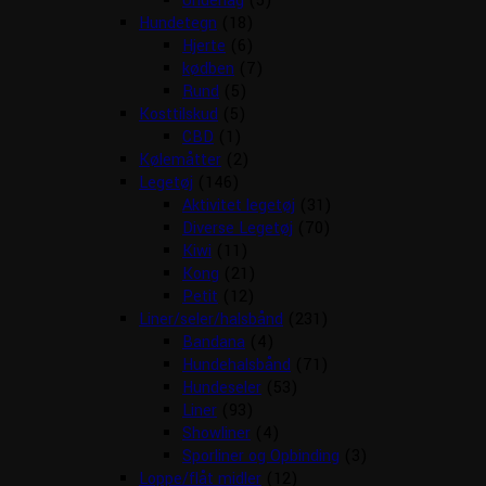
Underlag
(5)
Hundetegn
(18)
Hjerte
(6)
kødben
(7)
Rund
(5)
Kosttilskud
(5)
CBD
(1)
Kølemåtter
(2)
Legetøj
(146)
Aktivitet legetøj
(31)
Diverse Legetøj
(70)
Kiwi
(11)
Kong
(21)
Petit
(12)
Liner/seler/halsbånd
(231)
Bandana
(4)
Hundehalsbånd
(71)
Hundeseler
(53)
Liner
(93)
Showliner
(4)
Sporliner og Opbinding
(3)
Loppe/flåt midler
(12)