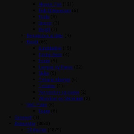
Akvarie Fisk
(131)
Fisk til Havedam
(5)
Fugle
(4)
Gnaver
(3)
Reptil
(1)
Rengørings artikler
(4)
Reptil
(66)
Bunddække
(15)
Fauna Boxe
(4)
Foder
(9)
Lamper og Pærer
(22)
Skåle
(5)
Terrarie tilbehør
(6)
Terrarier
(1)
Varmesten og plader
(2)
Vitaminer og Mineraler
(2)
Vildt Fugle
(6)
Foder
(6)
Gavekort
(1)
Rideudstyr
(3080)
Til Hesten
(1879)