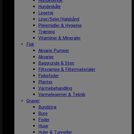
Hundesenge
Hundeskåle
Legetøj
Liner/Seler/Halsbånd
Plejemidler & Hygiejne
Træning
Vitaminer & Mineraler
Fisk
Akvarie Pumper
Akvarier
Baggrunde & Sten
Filtsvampe & Filtermaterialer
Fiskefoder
Planter
Varmebehandling
Varmelegemer & Teknik
Gnaver
Bundstrø
Bure
Foder
Huse
Huler & Tunneller