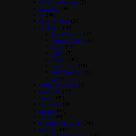
Antibid og fluespray
(7)
Bandager
(28)
Bid
(86)
Boxe og Tasker
(28)
Dækkener
(116)
Cooler/Funktion
(11)
Dækken Tilbehør
(21)
Fleece
(12)
Lænde
(7)
Outdoor
(40)
Outdoor Rain
(15)
Stald/Transport
(4)
Uld
(3)
Fortøj og martingal
(9)
Gamascher
(73)
Grimer
(139)
Hestefoder
(3)
Hovpleje
(26)
Hutter
(49)
Insektdækken/Masker
(46)
Islænder
(141)