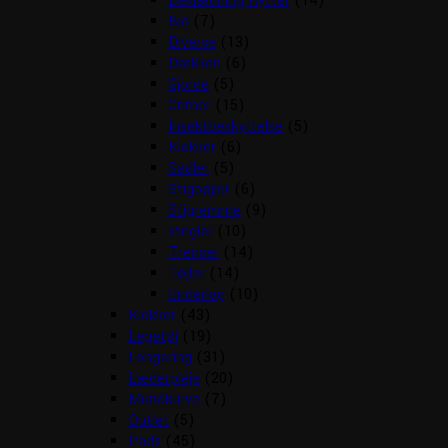
Beklædning Rytter
(14)
Bid
(7)
Diverse
(13)
Dækken
(6)
Gjorde
(5)
Grimer
(15)
Insektbeskyttelse
(5)
Klokker
(6)
Sadler
(5)
Stigbøjler
(6)
Stigremme
(9)
strigler
(10)
Trenser
(14)
Tøjler
(14)
Underlag
(10)
Klokker
(43)
Legetøj
(19)
Longering
(31)
Læderpleje
(20)
Mundkurve
(7)
Outlet
(5)
Pads
(45)