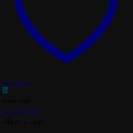
Add to Wishlist
Vis
Akvarie artikler
Premium Nutrition
cookie
Prisinterval:
kr.
49,95
–
kr.
179,95
kr. 49,95