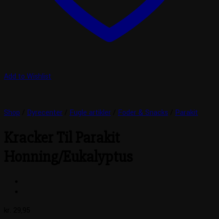
Add to Wishlist
Shop
/
Dyrecenter
/
Fugle artikler
/
Foder & Snacks
/
Parakit
Kracker Til Parakit
Honning/Eukalyptus
kr.
29,95