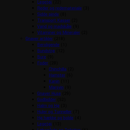
Legetøj
(22)
Reder og redemateriale
(3)
Sidde pinde
(8)
Transport Kasser
(2)
Vand og madskåle
(9)
Vitaminer og Mineraler
(2)
Gnaver artikler
(218)
Beroligende
(1)
Bundstrø
(12)
Bure
(9)
Foder
(28)
Chinchilla
(2)
Hamster
(6)
Kanin
(11)
Marsvin
(9)
Gnaver Huse
(29)
Godbidder
(52)
Halm og Hø
(3)
Huler og Tunneller
(7)
Hø hække og bolde
(4)
Legetøj
(13)