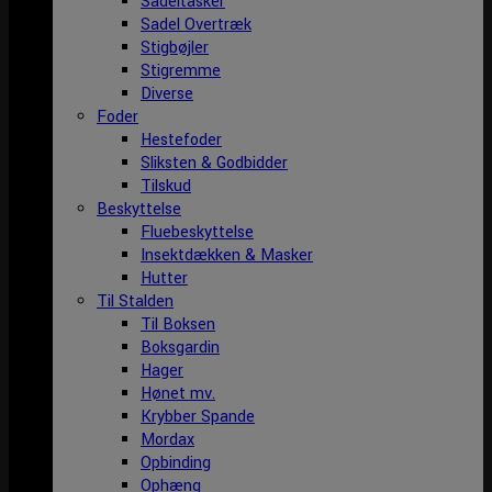
Sadeltasker
Sadel Overtræk
Stigbøjler
Stigremme
Diverse
Foder
Hestefoder
Sliksten & Godbidder
Tilskud
Beskyttelse
Fluebeskyttelse
Insektdækken & Masker
Hutter
Til Stalden
Til Boksen
Boksgardin
Hager
Hønet mv.
Krybber Spande
Mordax
Opbinding
Ophæng