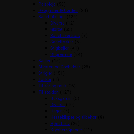
Pelspleje
(56)
Rebgrimer & Cordeo
(24)
Sadel tilbehør
(129)
Diverse
(12)
Gjorde
(35)
Sadel overtræk
(7)
Sadeltasker
(5)
Stigbøjler
(41)
Stigremme
(24)
Sadler
(15)
Sliksten og Godbidder
(28)
Strigler
(151)
Tasker
(1)
Til sår og muk
(26)
Til stalden
(127)
Boksgardin
(5)
Diverse
(10)
Hager
(5)
Hesteklipper og tilbehør
(8)
Hønet mv
(26)
Krybber/Spande
(21)