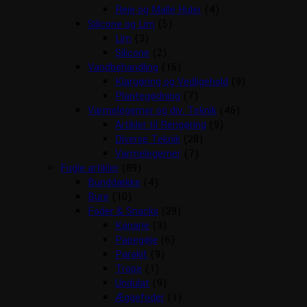
Reje og Malle Huler
(4)
Silicone og Lim
(5)
Lim
(3)
Silicone
(2)
Vandbehandling
(16)
Klargøring og Vedligehold
(9)
Plantegødning
(7)
Varmelegemer og div. Teknik
(46)
Artikler til Rengøring
(9)
Diverse Teknik
(28)
Varmelegemer
(7)
Fugle artikler
(89)
Bunddække
(4)
Bure
(10)
Foder & Snacks
(29)
Kanarie
(3)
Papegøje
(6)
Parakit
(9)
Trope
(1)
Undulat
(9)
Æggefoder
(1)