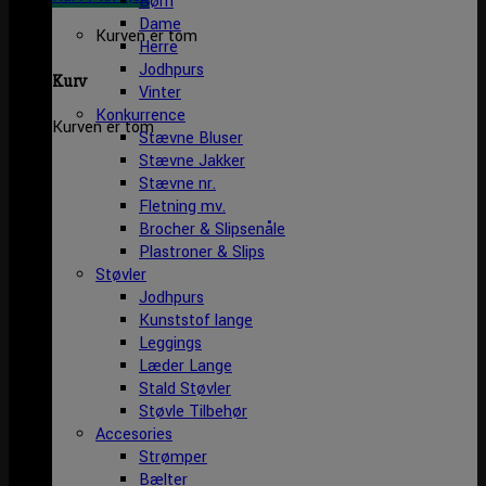
Børn
Dame
Kurven er tom
Herre
Jodhpurs
Kurv
Vinter
Konkurrence
Kurven er tom
Stævne Bluser
Stævne Jakker
Stævne nr.
Fletning mv.
Brocher & Slipsenåle
Plastroner & Slips
Støvler
Jodhpurs
Kunststof lange
Leggings
Læder Lange
Stald Støvler
Støvle Tilbehør
Accesories
Strømper
Bælter