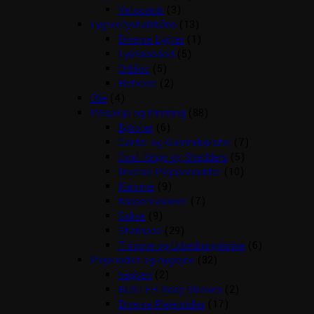
Vetocanis
(3)
Lygter/lyshalsbånd
(13)
Diverse Lygter
(1)
Lyshalsbånd
(5)
Orbiloc
(5)
Reflexer
(2)
Olie
(4)
Pelspleje og trimning
(88)
Børster
(6)
Carder og Gummibørster
(7)
Coat Kings og Shedders
(5)
Diverse Plejeprodukter
(10)
Kamme
(9)
Klippemaskiner
(7)
Sakse
(9)
Shampoo
(29)
Trimme og Udredningsknive
(6)
Plejemidler og hygiejne
(32)
bagben
(2)
BUSTER Body Sleeves
(2)
Diverse Plejemidler
(17)