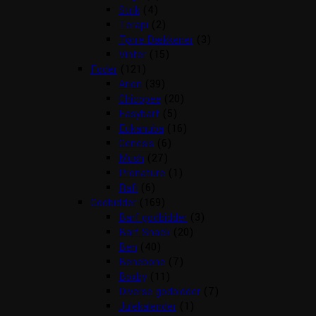
Strik
(4)
Terapi
(2)
Tørre Dækkener
(3)
Vinter
(15)
Foder
(121)
Arion
(39)
Chicopee
(20)
Easybarf
(5)
Eukanuba
(16)
Genesis
(6)
Mush
(27)
Pronature
(1)
Rafi
(6)
Godbidder
(169)
Barf godbidder
(3)
Barf Snack
(20)
Ben
(40)
Benebone
(7)
Boxby
(11)
Diverse godbidder
(7)
Julekalender
(1)