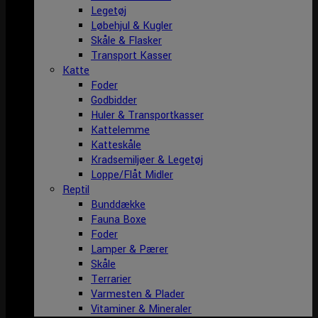
Legetøj
Løbehjul & Kugler
Skåle & Flasker
Transport Kasser
Katte
Foder
Godbidder
Huler & Transportkasser
Kattelemme
Katteskåle
Kradsemiljøer & Legetøj
Loppe/Flåt Midler
Reptil
Bunddække
Fauna Boxe
Foder
Lamper & Pærer
Skåle
Terrarier
Varmesten & Plader
Vitaminer & Mineraler