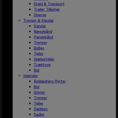
Stald & Transport
Trailer Tilbehør
Diverse
Trenser & Kandar
Kandar
Næsebånd
Pandebånd
Trenser
Bidløs
Tøjler
Hjælpetøjler
Træktove
Bid
Islænder
Beklædning Rytter
Bid
Grimer
Trenser
Tøjler
Dækken
Sadler