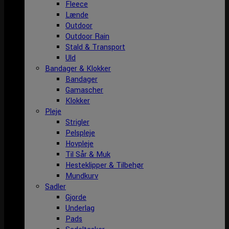
Fleece
Lænde
Outdoor
Outdoor Rain
Stald & Transport
Uld
Bandager & Klokker
Bandager
Gamascher
Klokker
Pleje
Strigler
Pelspleje
Hovpleje
Til Sår & Muk
Hesteklipper & Tilbehør
Mundkurv
Sadler
Gjorde
Underlag
Pads