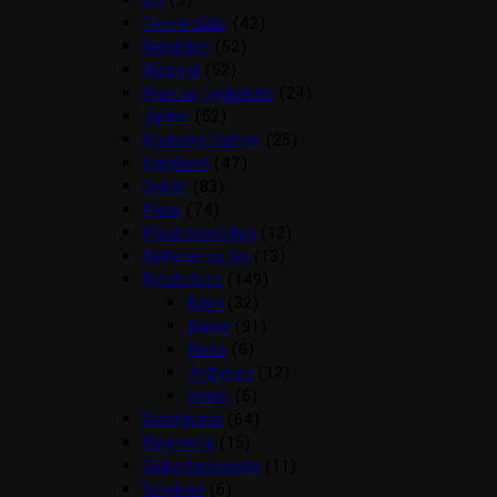
Div
(5)
Gaveartikler
(42)
Handsker
(52)
Hårpynt
(52)
Huer og tørklæder
(24)
Jakker
(52)
Kramme Ponyer
(25)
Kæphest
(47)
Outlet
(83)
Piske
(74)
Plastroner/slips
(12)
Reflexer og lys
(13)
Ridebukser
(149)
Børn
(32)
Dame
(91)
Herre
(6)
Jodhpurs
(12)
Vinter
(6)
Ridehjelme
(64)
Rideveste
(15)
Sikkerhedsveste
(11)
Smykker
(6)