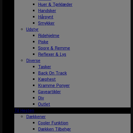
Huer & Tørklæder
Handsker
Hårpynt
Smykker
Udstyr
Ridehjelme
Piske
Spore & Remme
Reflexer & Lys
Diverse
Tasker
Back On Track
Kæphest
Kramme Ponyer
Gaveartikler
Div
Outlet
Til Hesten
Dækkener
Cooler Funktion
Dækken Tilbehør