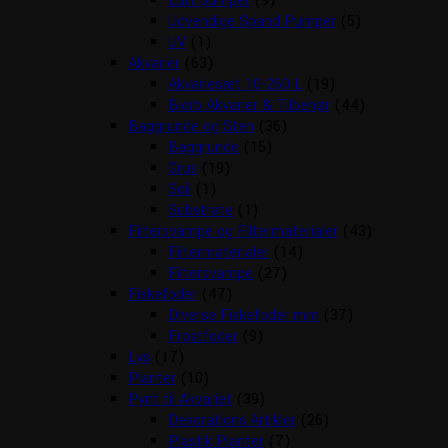
Luft pumper
(9)
Udvendige Spand Pumper
(5)
UV
(1)
Akvarier
(63)
Akvariesæt 10-260 L
(19)
Biorb Akvarier & Tilbehør
(44)
Baggrunde og Sten
(36)
Baggrunde
(15)
Grus
(19)
Soil
(1)
Substrate
(1)
Filtersvampe og Filtermaterialer
(43)
Filtermaterialer
(14)
Filtersvampe
(27)
Fiskefoder
(47)
Diverse Fiskefoder mm
(37)
Frostfoder
(9)
Lys
(17)
Planter
(10)
Pynt til Akvariet
(39)
Dekorations Artikler
(26)
Plastik Planter
(7)