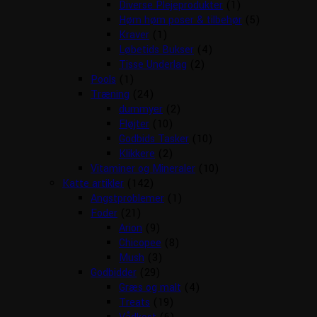
Diverse Plejeprodukter
(1)
Høm høm poser & tilbehør
(5)
Kraver
(1)
Løbetids Bukser
(4)
Tisse Underlag
(2)
Pools
(1)
Træning
(24)
dummyer
(2)
Fløjter
(10)
Godbids Tasker
(10)
Klikkere
(2)
Vitaminer og Mineraler
(10)
Katte artikler
(142)
Angstproblemer
(1)
Foder
(21)
Arion
(9)
Chicopee
(8)
Mush
(3)
Godbidder
(29)
Græs og malt
(4)
Treats
(19)