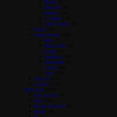
Mordax
(2)
Opbinding
(18)
Ophæng
(12)
Til Boksen
(10)
Trailer Tilbehør
(3)
Tilskud
(54)
Trenser/kandar
(196)
Bidløs
(7)
Hjælpe Tøjler
(8)
Kandar
(7)
Næsebånd
(14)
Pandebånd
(51)
Trenser
(60)
Tøjler
(47)
Træktove
(37)
Underlag
(114)
Til Rytteren
(1200)
Back on track
(27)
Bluser
(45)
Brocher/slipsenåle
(5)
Bælter
(19)