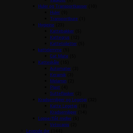
Vådkost
(6)
Huler og Transportkasser
(10)
Huler
(9)
Transportbure
(1)
Hygiejne
(23)
Kattebakker
(5)
Kattegrus
(12)
Kattetoiletter
(5)
kattelemme
(5)
Cat Mate
(5)
Katteskåle
(15)
Automater
(3)
Keramik
(3)
Melamin
(2)
Plast
(4)
Sutteflasker
(2)
Kradsemiljøer og Legetøj
(32)
Katte Legetøj
(18)
Kradsemiljøer
(14)
Loppe/flåt midler
(5)
Vetocanis
(2)
Levende dyr
(144)