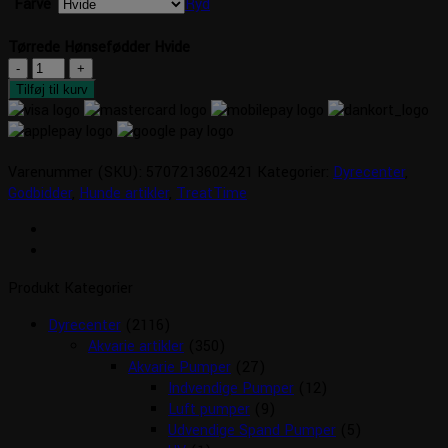
Farve
Ryd
Tørrede Hønsefødder Hvide
Tørrede
Hønsefødder
Tilføj til kurv
Hvide
antal
Varenummer (SKU):
5707213602421
Kategorier:
Dyrecenter
,
Godbidder
,
Hunde artikler
,
TreatTime
Produkt Kategorier
Dyrecenter
(2116)
Akvarie artikler
(350)
Akvarie Pumper
(27)
Indvendige Pumper
(12)
Luft pumper
(9)
Udvendige Spand Pumper
(5)