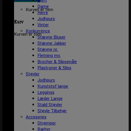
Børn
Dame
Kurven er tom
Herre
Jodhpurs
Kurv
Vinter
Konkurrence
Kurven er tom
Stævne Bluser
Stævne Jakker
Stævne nr.
Fletning mv.
Brocher & Slipsenåle
Plastroner & Slips
Støvler
Jodhpurs
Kunststof lange
Leggings
Læder Lange
Stald Støvler
Støvle Tilbehør
Accesories
Strømper
Bælter