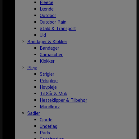
Fleece
Lænde
Outdoor
Outdoor Rain
Stald & Transport
Uld
Bandager & Klokker
Bandager
Gamascher
Klokker
Pleje
Strigler
Pelspleje
Hovpleje
Til Sår & Muk
Hesteklipper & Tilbehør
Mundkurv
Sadler
Gjorde
Underlag
Pads