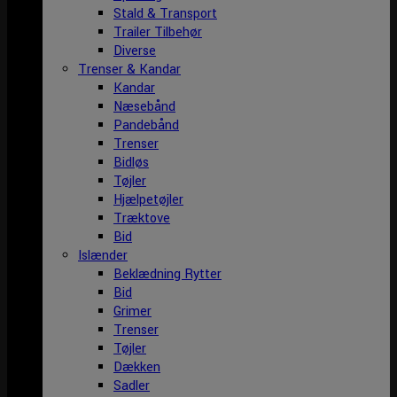
Stald & Transport
Trailer Tilbehør
Diverse
Trenser & Kandar
Kandar
Næsebånd
Pandebånd
Trenser
Bidløs
Tøjler
Hjælpetøjler
Træktove
Bid
Islænder
Beklædning Rytter
Bid
Grimer
Trenser
Tøjler
Dækken
Sadler