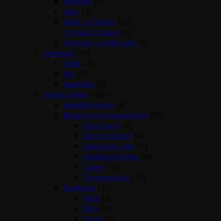
Pelspleje
(5)
Seler
(3)
Skåle og Flasker
(20)
Transport Kasser
(5)
Vitaminer og Mineraler
(9)
Havedam
(10)
Foder
(6)
Net
(2)
Vandpleje
(2)
Hunde artikler
(1087)
Angstproblemer
(6)
Biludstyr og transportbure
(50)
Cykel Kurve
(2)
Diverse til bilen
(8)
Sikkerheds seler
(7)
Sædebeskyttelse
(6)
Tasker
(12)
Transportbure
(15)
Dækkener
(27)
Regn
(3)
Strik
(4)
Terapi
(2)