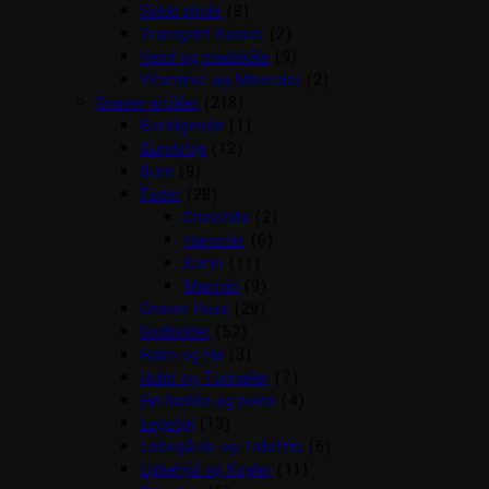
Sidde pinde
(8)
Transport Kasser
(2)
Vand og madskåle
(9)
Vitaminer og Mineraler
(2)
Gnaver artikler
(218)
Beroligende
(1)
Bundstrø
(12)
Bure
(9)
Foder
(28)
Chinchilla
(2)
Hamster
(6)
Kanin
(11)
Marsvin
(9)
Gnaver Huse
(29)
Godbidder
(52)
Halm og Hø
(3)
Huler og Tunneller
(7)
Hø hække og bolde
(4)
Legetøj
(13)
Løbegårde og Toiletter
(6)
Løbehjul og Kugler
(11)