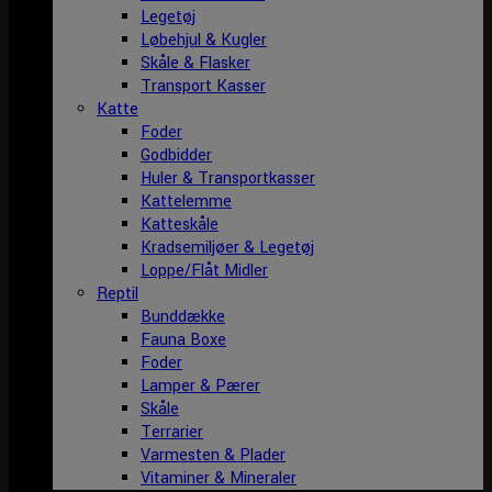
Legetøj
Løbehjul & Kugler
Skåle & Flasker
Transport Kasser
Katte
Foder
Godbidder
Huler & Transportkasser
Kattelemme
Katteskåle
Kradsemiljøer & Legetøj
Loppe/Flåt Midler
Reptil
Bunddække
Fauna Boxe
Foder
Lamper & Pærer
Skåle
Terrarier
Varmesten & Plader
Vitaminer & Mineraler