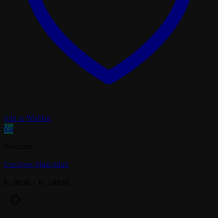
Add to Wishlist
Vis
Chicopee
Chicopee Maxi Adult
Prisinterval:
kr.
99,95
–
kr.
549,00
kr. 99,95
cookie
til
kr. 549,00