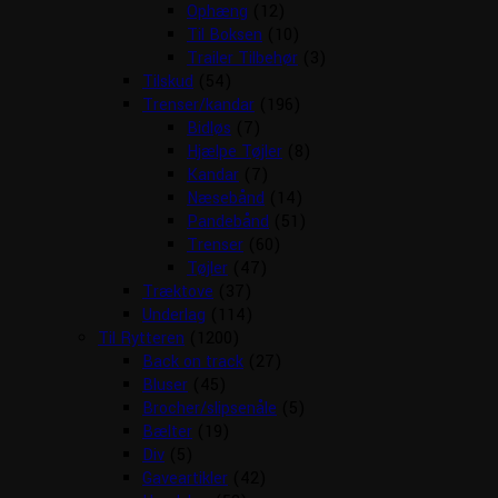
Ophæng
(12)
Til Boksen
(10)
Trailer Tilbehør
(3)
Tilskud
(54)
Trenser/kandar
(196)
Bidløs
(7)
Hjælpe Tøjler
(8)
Kandar
(7)
Næsebånd
(14)
Pandebånd
(51)
Trenser
(60)
Tøjler
(47)
Træktove
(37)
Underlag
(114)
Til Rytteren
(1200)
Back on track
(27)
Bluser
(45)
Brocher/slipsenåle
(5)
Bælter
(19)
Div
(5)
Gaveartikler
(42)