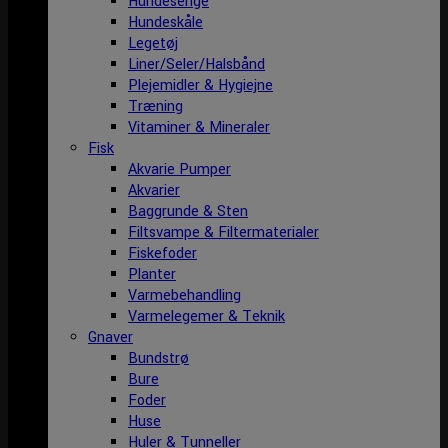
Hundesenge
Hundeskåle
Legetøj
Liner/Seler/Halsbånd
Plejemidler & Hygiejne
Træning
Vitaminer & Mineraler
Fisk
Akvarie Pumper
Akvarier
Baggrunde & Sten
Filtsvampe & Filtermaterialer
Fiskefoder
Planter
Varmebehandling
Varmelegemer & Teknik
Gnaver
Bundstrø
Bure
Foder
Huse
Huler & Tunneller