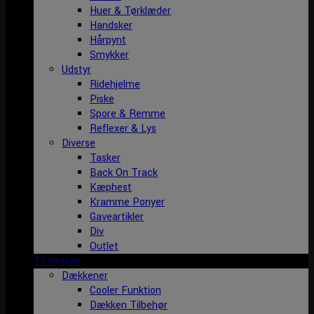
Huer & Tørklæder
Handsker
Hårpynt
Smykker
Udstyr
Ridehjelme
Piske
Spore & Remme
Reflexer & Lys
Diverse
Tasker
Back On Track
Kæphest
Kramme Ponyer
Gaveartikler
Div
Outlet
Til Hesten
Dækkener
Cooler Funktion
Dækken Tilbehør