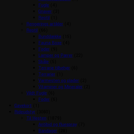
Fugle
(4)
Gnaver
(3)
Reptil
(1)
Rengørings artikler
(4)
Reptil
(66)
Bunddække
(15)
Fauna Boxe
(4)
Foder
(9)
Lamper og Pærer
(22)
Skåle
(5)
Terrarie tilbehør
(6)
Terrarier
(1)
Varmesten og plader
(2)
Vitaminer og Mineraler
(2)
Vildt Fugle
(6)
Foder
(6)
Gavekort
(1)
Rideudstyr
(3080)
Til Hesten
(1879)
Antibid og fluespray
(7)
Bandager
(28)