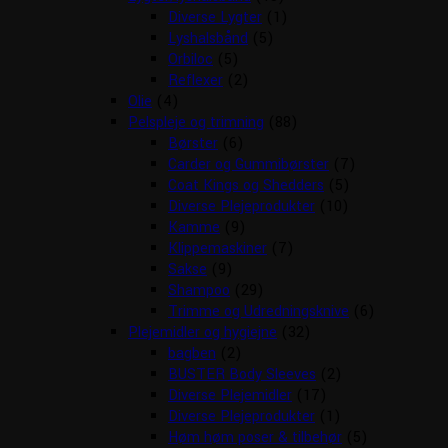
Diverse Lygter
(1)
Lyshalsbånd
(5)
Orbiloc
(5)
Reflexer
(2)
Olie
(4)
Pelspleje og trimning
(88)
Børster
(6)
Carder og Gummibørster
(7)
Coat Kings og Shedders
(5)
Diverse Plejeprodukter
(10)
Kamme
(9)
Klippemaskiner
(7)
Sakse
(9)
Shampoo
(29)
Trimme og Udredningsknive
(6)
Plejemidler og hygiejne
(32)
bagben
(2)
BUSTER Body Sleeves
(2)
Diverse Plejemidler
(17)
Diverse Plejeprodukter
(1)
Høm høm poser & tilbehør
(5)