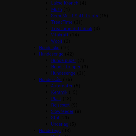
Lakse Krønch
(4)
Mush
(4)
Semi Moist Soft Treats
(15)
TreatTime
(31)
Treattime Soft Snak
(3)
Vitakraft
(14)
Woolf
(2)
Hunde sko
(10)
Hundesenge
(42)
Hunde puder
(7)
Hunde Tæpper
(3)
Hundesenge
(31)
Hundeskåle
(76)
Automater
(5)
Keramik
(15)
Plast
(13)
Rejsesæt
(9)
Slowfeeder
(8)
Stål
(20)
Underlag
(5)
Hundetegn
(18)