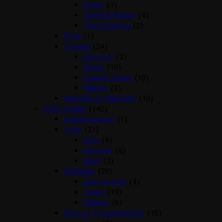
Kraver
(1)
Løbetids Bukser
(4)
Tisse Underlag
(2)
Pools
(1)
Træning
(24)
dummyer
(2)
Fløjter
(10)
Godbids Tasker
(10)
Klikkere
(2)
Vitaminer og Mineraler
(10)
Katte artikler
(142)
Angstproblemer
(1)
Foder
(21)
Arion
(9)
Chicopee
(8)
Mush
(3)
Godbidder
(29)
Græs og malt
(4)
Treats
(19)
Vådkost
(6)
Huler og Transportkasser
(10)