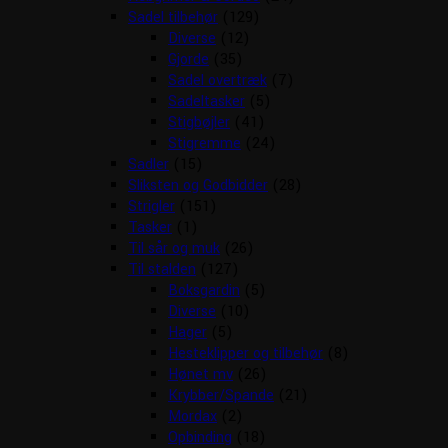
Sadel tilbehør
(129)
Diverse
(12)
Gjorde
(35)
Sadel overtræk
(7)
Sadeltasker
(5)
Stigbøjler
(41)
Stigremme
(24)
Sadler
(15)
Sliksten og Godbidder
(28)
Strigler
(151)
Tasker
(1)
Til sår og muk
(26)
Til stalden
(127)
Boksgardin
(5)
Diverse
(10)
Hager
(5)
Hesteklipper og tilbehør
(8)
Hønet mv
(26)
Krybber/Spande
(21)
Mordax
(2)
Opbinding
(18)