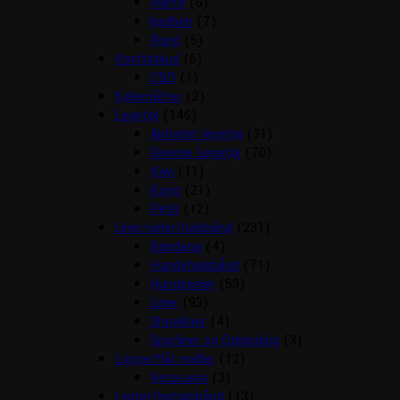
Hjerte
(6)
kødben
(7)
Rund
(5)
Kosttilskud
(5)
CBD
(1)
Kølemåtter
(2)
Legetøj
(146)
Aktivitet legetøj
(31)
Diverse Legetøj
(70)
Kiwi
(11)
Kong
(21)
Petit
(12)
Liner/seler/halsbånd
(231)
Bandana
(4)
Hundehalsbånd
(71)
Hundeseler
(53)
Liner
(93)
Showliner
(4)
Sporliner og Opbinding
(3)
Loppe/flåt midler
(12)
Vetocanis
(3)
Lygter/lyshalsbånd
(13)