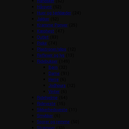
Handsker
(52)
Hårpynt
(52)
Huer og tørklæder
(24)
Jakker
(52)
Kramme Ponyer
(25)
Kæphest
(47)
Outlet
(83)
Piske
(74)
Plastroner/slips
(12)
Reflexer og lys
(13)
Ridebukser
(149)
Børn
(32)
Dame
(91)
Herre
(6)
Jodhpurs
(12)
Vinter
(6)
Ridehjelme
(64)
Rideveste
(15)
Sikkerhedsveste
(11)
Smykker
(6)
Sporer og remme
(50)
Strømper
(33)