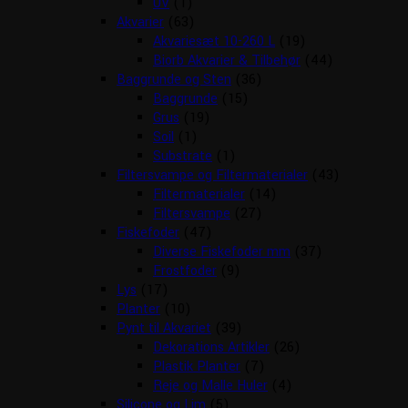
UV
(1)
Akvarier
(63)
Akvariesæt 10-260 L
(19)
Biorb Akvarier & Tilbehør
(44)
Baggrunde og Sten
(36)
Baggrunde
(15)
Grus
(19)
Soil
(1)
Substrate
(1)
Filtersvampe og Filtermaterialer
(43)
Filtermaterialer
(14)
Filtersvampe
(27)
Fiskefoder
(47)
Diverse Fiskefoder mm
(37)
Frostfoder
(9)
Lys
(17)
Planter
(10)
Pynt til Akvariet
(39)
Dekorations Artikler
(26)
Plastik Planter
(7)
Reje og Malle Huler
(4)
Silicone og Lim
(5)