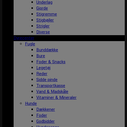
Underlag
Gjorde
Stigremme
Stigbøjler
Strigler
Diverse
Dyrecenter
Fugle
Bunddække
Bure
Foder & Snacks
Legetøj
Reder
Sidde pinde
Transportkasse
Vand & Madskåle
Vitaminer & Mineraler
Hunde
Dækkener
Foder
Godbidder