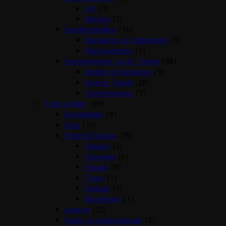
Lim
(3)
Silicone
(2)
Vandbehandling
(16)
Klargøring og Vedligehold
(9)
Plantegødning
(7)
Varmelegemer og div. Teknik
(46)
Artikler til Rengøring
(9)
Diverse Teknik
(28)
Varmelegemer
(7)
Fugle artikler
(89)
Bunddække
(4)
Bure
(10)
Foder & Snacks
(29)
Kanarie
(3)
Papegøje
(6)
Parakit
(9)
Trope
(1)
Undulat
(9)
Æggefoder
(1)
Legetøj
(22)
Reder og redemateriale
(3)