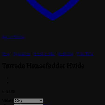
Add to Wishlist
Shop
/
Dyrecenter
/
Hunde artikler
/
Godbidder
/
TreatTime
Tørrede Hønsefødder Hvide
kr.
54,95
Variant