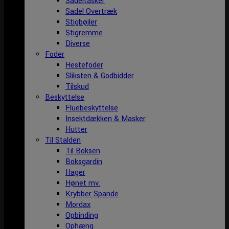
Sadeltasker
Sadel Overtræk
Stigbøjler
Stigremme
Diverse
Foder
Hestefoder
Sliksten & Godbidder
Tilskud
Beskyttelse
Fluebeskyttelse
Insektdækken & Masker
Hutter
Til Stalden
Til Boksen
Boksgardin
Hager
Hønet mv.
Krybber Spande
Mordax
Opbinding
Ophæng