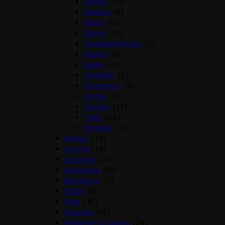
Diverse
(13)
Dækken
(6)
Gjorde
(5)
Grimer
(15)
Insektbeskyttelse
(5)
Klokker
(6)
Sadler
(5)
Stigbøjler
(6)
Stigremme
(9)
strigler
(10)
Trenser
(14)
Tøjler
(14)
Underlag
(10)
Klokker
(43)
Legetøj
(19)
Longering
(31)
Læderpleje
(20)
Mundkurve
(7)
Outlet
(5)
Pads
(45)
Pelspleje
(56)
Rebgrimer & Cordeo
(24)