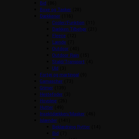
Bid
(86)
Boxe og Tasker
(28)
Dækkener
(116)
Cooler/Funktion
(11)
Dækken Tilbehør
(21)
Fleece
(12)
Lænde
(7)
Outdoor
(40)
Outdoor Rain
(15)
Stald/Transport
(4)
Uld
(3)
Fortøj og martingal
(9)
Gamascher
(73)
Grimer
(139)
Hestefoder
(3)
Hovpleje
(26)
Hutter
(49)
Insektdækken/Masker
(46)
Islænder
(141)
Beklædning Rytter
(14)
Bid
(7)