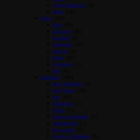
Tørre Dækkener
(3)
Vinter
(15)
Foder
(121)
Arion
(39)
Chicopee
(20)
Easybarf
(5)
Eukanuba
(16)
Genesis
(6)
Mush
(27)
Pronature
(1)
Rafi
(6)
Godbidder
(169)
Barf godbidder
(3)
Barf Snack
(20)
Ben
(40)
Benebone
(7)
Boxby
(11)
Diverse godbidder
(7)
Julekalender
(1)
Kiwi walker
(1)
Kornfrie Godbidder
(3)