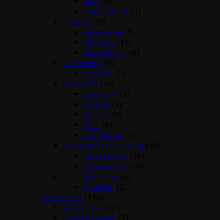
Huler
(9)
Transportbure
(1)
Hygiejne
(23)
Kattebakker
(5)
Kattegrus
(12)
Kattetoiletter
(5)
kattelemme
(5)
Cat Mate
(5)
Katteskåle
(15)
Automater
(3)
Keramik
(3)
Melamin
(2)
Plast
(4)
Sutteflasker
(2)
Kradsemiljøer og Legetøj
(32)
Katte Legetøj
(18)
Kradsemiljøer
(14)
Loppe/flåt midler
(5)
Vetocanis
(2)
Levende dyr
(144)
Akvarie Fisk
(131)
Fisk til Havedam
(5)