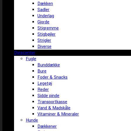
Dækken
Sadler
Underlag
Gjorde
Stigremme
Stigbøjler
Strigler
Diverse
Dyrecenter
Fugle
Bunddække
Bure
Foder & Snacks
Legetøj
Reder
Sidde pinde
Transportkasse
Vand & Madskåle
Vitaminer & Mineraler
Hunde
Dækkener