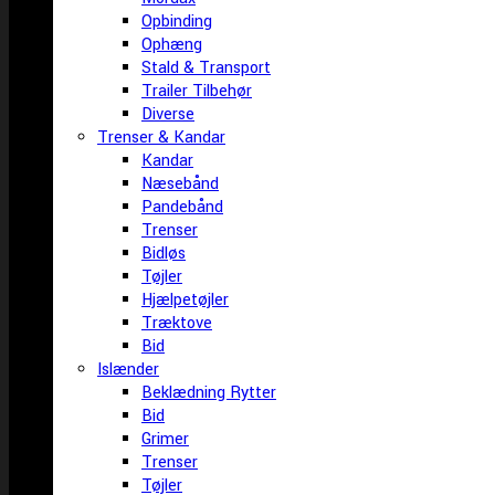
Opbinding
Ophæng
Stald & Transport
Trailer Tilbehør
Diverse
Trenser & Kandar
Kandar
Næsebånd
Pandebånd
Trenser
Bidløs
Tøjler
Hjælpetøjler
Træktove
Bid
Islænder
Beklædning Rytter
Bid
Grimer
Trenser
Tøjler