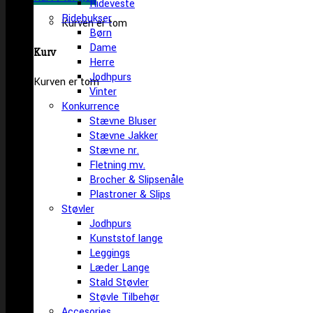
Rideveste
Ridebukser
Kurven er tom
Børn
Dame
Kurv
Herre
Jodhpurs
Kurven er tom
Vinter
Konkurrence
Stævne Bluser
Stævne Jakker
Stævne nr.
Fletning mv.
Brocher & Slipsenåle
Plastroner & Slips
Støvler
Jodhpurs
Kunststof lange
Leggings
Læder Lange
Stald Støvler
Støvle Tilbehør
Accesories