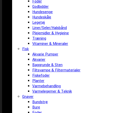
Foder
Godbidder
Hundesenge
Hundeskåle
Legetøj
Liner/Seler/Halsbånd
Plejemidler & Hygiejne
Træning
Vitaminer & Mineraler
Fisk
Akvarie Pumper
Akvarier
Baggrunde & Sten
Filtsvampe & Filtermaterialer
Fiskefoder
Planter
Varmebehandling
Varmelegemer & Teknik
Gnaver
Bundstrø
Bure
Foder