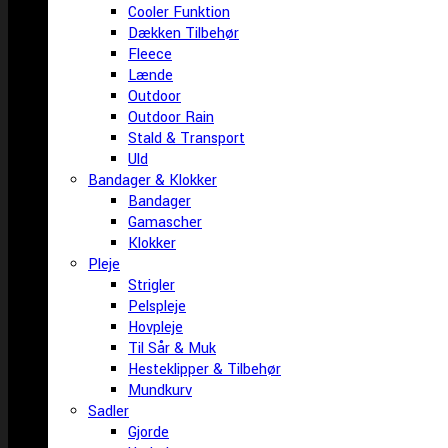
Cooler Funktion
Dækken Tilbehør
Fleece
Lænde
Outdoor
Outdoor Rain
Stald & Transport
Uld
Bandager & Klokker
Bandager
Gamascher
Klokker
Pleje
Strigler
Pelspleje
Hovpleje
Til Sår & Muk
Hesteklipper & Tilbehør
Mundkurv
Sadler
Gjorde