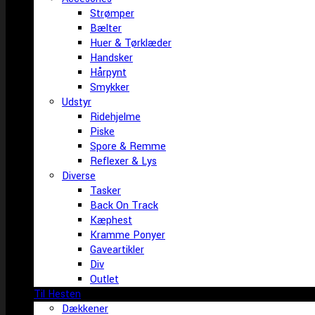
Strømper
Bælter
Huer & Tørklæder
Handsker
Hårpynt
Smykker
Udstyr
Ridehjelme
Piske
Spore & Remme
Reflexer & Lys
Diverse
Tasker
Back On Track
Kæphest
Kramme Ponyer
Gaveartikler
Div
Outlet
Til Hesten
Dækkener