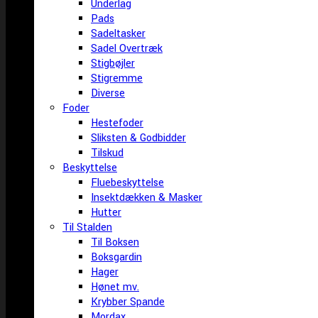
Underlag
Pads
Sadeltasker
Sadel Overtræk
Stigbøjler
Stigremme
Diverse
Foder
Hestefoder
Sliksten & Godbidder
Tilskud
Beskyttelse
Fluebeskyttelse
Insektdækken & Masker
Hutter
Til Stalden
Til Boksen
Boksgardin
Hager
Hønet mv.
Krybber Spande
Mordax