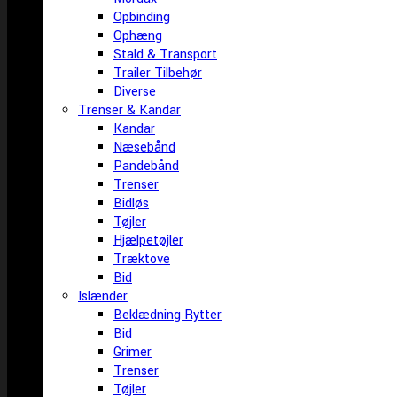
Opbinding
Ophæng
Stald & Transport
Trailer Tilbehør
Diverse
Trenser & Kandar
Kandar
Næsebånd
Pandebånd
Trenser
Bidløs
Tøjler
Hjælpetøjler
Træktove
Bid
Islænder
Beklædning Rytter
Bid
Grimer
Trenser
Tøjler