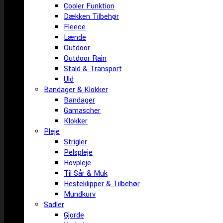
Cooler Funktion
Dækken Tilbehør
Fleece
Lænde
Outdoor
Outdoor Rain
Stald & Transport
Uld
Bandager & Klokker
Bandager
Gamascher
Klokker
Pleje
Strigler
Pelspleje
Hovpleje
Til Sår & Muk
Hesteklipper & Tilbehør
Mundkurv
Sadler
Gjorde