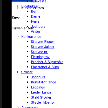
Rideveste
Ridebukser
Kurven er tom
Børn
Dame
Kurv
Herre
Jodhpurs
Kurven er tom
Vinter
Konkurrence
Stævne Bluser
Stævne Jakker
Stævne nr.
Fletning mv.
Brocher & Slipsenåle
Plastroner & Slips
Støvler
Jodhpurs
Kunststof lange
Leggings
Læder Lange
Stald Støvler
Støvle Tilbehør
Accesories