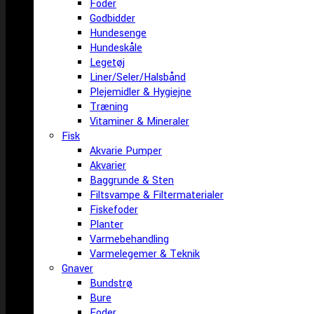
Foder
Godbidder
Hundesenge
Hundeskåle
Legetøj
Liner/Seler/Halsbånd
Plejemidler & Hygiejne
Træning
Vitaminer & Mineraler
Fisk
Akvarie Pumper
Akvarier
Baggrunde & Sten
Filtsvampe & Filtermaterialer
Fiskefoder
Planter
Varmebehandling
Varmelegemer & Teknik
Gnaver
Bundstrø
Bure
Foder