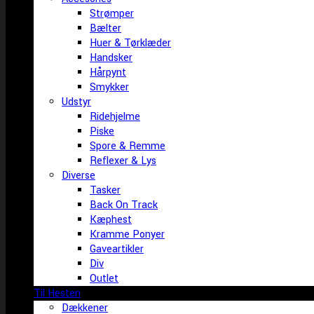
Strømper
Bælter
Huer & Tørklæder
Handsker
Hårpynt
Smykker
Udstyr
Ridehjelme
Piske
Spore & Remme
Reflexer & Lys
Diverse
Tasker
Back On Track
Kæphest
Kramme Ponyer
Gaveartikler
Div
Outlet
Til Hesten
Dækkener