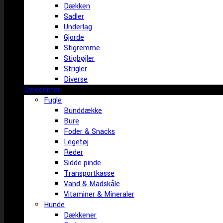
Dækken
Sadler
Underlag
Gjorde
Stigremme
Stigbøjler
Strigler
Diverse
Dyrecenter
Fugle
Bunddække
Bure
Foder & Snacks
Legetøj
Reder
Sidde pinde
Transportkasse
Vand & Madskåle
Vitaminer & Mineraler
Hunde
Dækkener