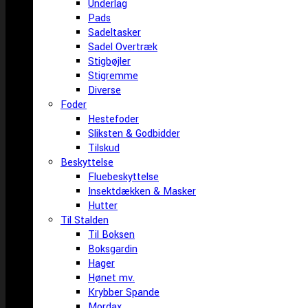
Underlag
Pads
Sadeltasker
Sadel Overtræk
Stigbøjler
Stigremme
Diverse
Foder
Hestefoder
Sliksten & Godbidder
Tilskud
Beskyttelse
Fluebeskyttelse
Insektdækken & Masker
Hutter
Til Stalden
Til Boksen
Boksgardin
Hager
Hønet mv.
Krybber Spande
Mordax