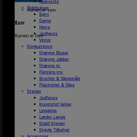
Rideveste
Ridebukser
Kurven er tom
Børn
Dame
Kurv
Herre
Jodhpurs
Kurven er tom
Vinter
Konkurrence
Stævne Bluser
Stævne Jakker
Stævne nr.
Fletning mv.
Brocher & Slipsenåle
Plastroner & Slips
Støvler
Jodhpurs
Kunststof lange
Leggings
Læder Lange
Stald Støvler
Støvle Tilbehør
Accesories