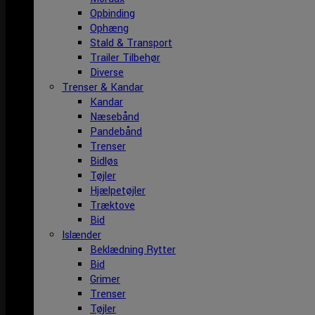
Opbinding
Ophæng
Stald & Transport
Trailer Tilbehør
Diverse
Trenser & Kandar
Kandar
Næsebånd
Pandebånd
Trenser
Bidløs
Tøjler
Hjælpetøjler
Træktove
Bid
Islænder
Beklædning Rytter
Bid
Grimer
Trenser
Tøjler