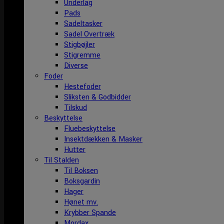
Underlag
Pads
Sadeltasker
Sadel Overtræk
Stigbøjler
Stigremme
Diverse
Foder
Hestefoder
Sliksten & Godbidder
Tilskud
Beskyttelse
Fluebeskyttelse
Insektdækken & Masker
Hutter
Til Stalden
Til Boksen
Boksgardin
Hager
Hønet mv.
Krybber Spande
Mordax