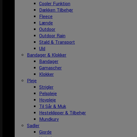
Cooler Funktion
Dækken Tilbehør
Fleece
Lænde
Outdoor
Outdoor Rain
Stald & Transport
Uld
Bandager & Klokker
Bandager
Gamascher
Klokker
Pleje
Strigler
Pelspleje
Hovpleje
Til Sår & Muk
Hesteklipper & Tilbehør
Mundkurv
Sadler
Gjorde