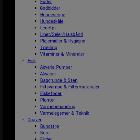
Foder
Godbidder
Hundesenge
Hundeskåle
Legetøj
Liner/Seler/Halsbånd
Plejemidler & Hygiejne
Træning
Vitaminer & Mineraler
Fisk
Akvarie Pumper
Akvarier
Baggrunde & Sten
Filtsvampe & Filtermaterialer
Fiskefoder
Planter
Varmebehandling
Varmelegemer & Teknik
Gnaver
Bundstrø
Bure
Foder