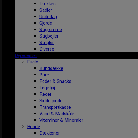
Dækken
Sadler
Underlag
Gjorde
Stigremme
Stigbøjler
Strigler
Diverse
Dyrecenter
Fugle
Bunddække
Bure
Foder & Snacks
Legetøj
Reder
Sidde pinde
Transportkasse
Vand & Madskåle
Vitaminer & Mineraler
Hunde
Dækkener