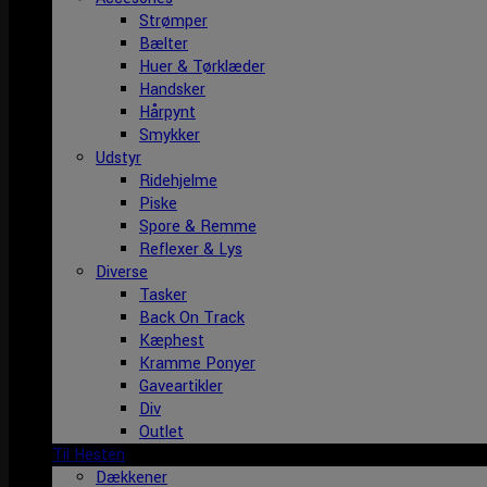
Strømper
Bælter
Huer & Tørklæder
Handsker
Hårpynt
Smykker
Udstyr
Ridehjelme
Piske
Spore & Remme
Reflexer & Lys
Diverse
Tasker
Back On Track
Kæphest
Kramme Ponyer
Gaveartikler
Div
Outlet
Til Hesten
Dækkener