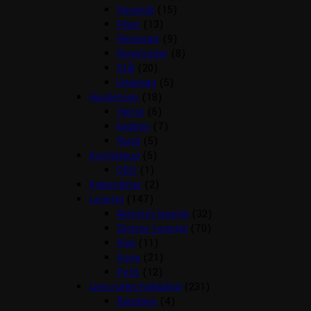
Keramik
(15)
Plast
(13)
Rejsesæt
(9)
Slowfeeder
(8)
Stål
(20)
Underlag
(5)
Hundetegn
(18)
Hjerte
(6)
kødben
(7)
Rund
(5)
Kosttilskud
(5)
CBD
(1)
Kølemåtter
(2)
Legetøj
(147)
Aktivitet legetøj
(32)
Diverse Legetøj
(70)
Kiwi
(11)
Kong
(21)
Petit
(12)
Liner/seler/halsbånd
(231)
Bandana
(4)