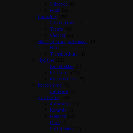
Chicopee
(8)
Mush
(3)
Godbidder
(29)
Græs og malt
(4)
Treats
(19)
Vådkost
(6)
Huler og Transportkasser
(10)
Huler
(9)
Transportbure
(1)
Hygiejne
(23)
Kattebakker
(5)
Kattegrus
(12)
Kattetoiletter
(5)
kattelemme
(5)
Cat Mate
(5)
Katteskåle
(15)
Automater
(3)
Keramik
(3)
Melamin
(2)
Plast
(4)
Sutteflasker
(2)