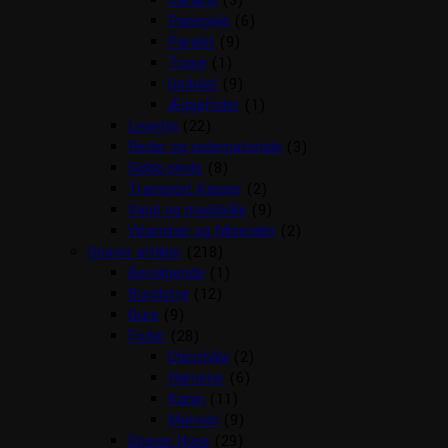
Kanarie
(3)
Papegøje
(6)
Parakit
(9)
Trope
(1)
Undulat
(9)
Æggefoder
(1)
Legetøj
(22)
Reder og redemateriale
(3)
Sidde pinde
(8)
Transport Kasser
(2)
Vand og madskåle
(9)
Vitaminer og Mineraler
(2)
Gnaver artikler
(218)
Beroligende
(1)
Bundstrø
(12)
Bure
(9)
Foder
(28)
Chinchilla
(2)
Hamster
(6)
Kanin
(11)
Marsvin
(9)
Gnaver Huse
(29)