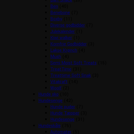
Barf Snack
(20)
Ben
(40)
Benebone
(7)
Boxby
(11)
Diverse godbidder
(7)
Julekalender
(1)
Kiwi walker
(1)
Kornfrie Godbidder
(3)
Lakse Krønch
(4)
Mush
(4)
Semi Moist Soft Treats
(15)
TreatTime
(31)
Treattime Soft Snak
(3)
Vitakraft
(14)
Woolf
(2)
Hunde sko
(10)
Hundesenge
(42)
Hunde puder
(7)
Hunde Tæpper
(3)
Hundesenge
(31)
Hundeskåle
(76)
Automater
(5)