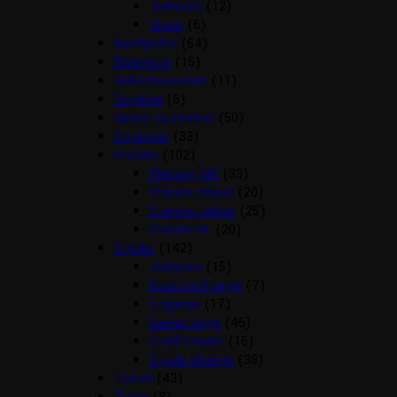
Jodhpurs
(12)
Vinter
(6)
Ridehjelme
(64)
Rideveste
(15)
Sikkerhedsveste
(11)
Smykker
(6)
Sporer og remme
(50)
Strømper
(33)
Stævne
(102)
Fletning MV
(33)
Stævne Bluser
(20)
Stævne Jakker
(25)
Stævne nr.
(20)
Støvler
(142)
Jodhpurs
(15)
Kunststof lange
(7)
Leggings
(17)
Læder lange
(46)
Stald Støvler
(16)
Støvle tilbehør
(38)
Tasker
(43)