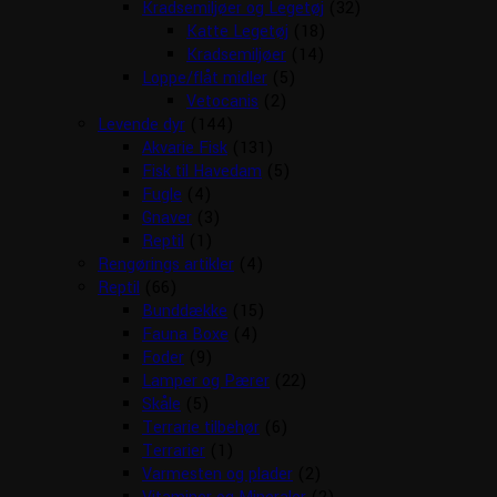
Kradsemiljøer og Legetøj
(32)
Katte Legetøj
(18)
Kradsemiljøer
(14)
Loppe/flåt midler
(5)
Vetocanis
(2)
Levende dyr
(144)
Akvarie Fisk
(131)
Fisk til Havedam
(5)
Fugle
(4)
Gnaver
(3)
Reptil
(1)
Rengørings artikler
(4)
Reptil
(66)
Bunddække
(15)
Fauna Boxe
(4)
Foder
(9)
Lamper og Pærer
(22)
Skåle
(5)
Terrarie tilbehør
(6)
Terrarier
(1)
Varmesten og plader
(2)