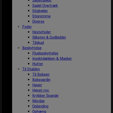
Sadeltasker
Sadel Overtræk
Stigbøjler
Stigremme
Diverse
Foder
Hestefoder
Sliksten & Godbidder
Tilskud
Beskyttelse
Fluebeskyttelse
Insektdækken & Masker
Hutter
Til Stalden
Til Boksen
Boksgardin
Hager
Hønet mv.
Krybber Spande
Mordax
Opbinding
Ophæng