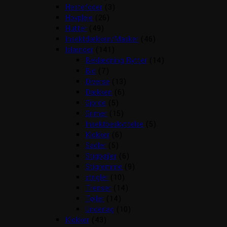
Hestefoder
(3)
Hovpleje
(26)
Hutter
(49)
Insektdækken/Masker
(46)
Islænder
(141)
Beklædning Rytter
(14)
Bid
(7)
Diverse
(13)
Dækken
(6)
Gjorde
(5)
Grimer
(15)
Insektbeskyttelse
(5)
Klokker
(6)
Sadler
(5)
Stigbøjler
(6)
Stigremme
(9)
strigler
(10)
Trenser
(14)
Tøjler
(14)
Underlag
(10)
Klokker
(43)