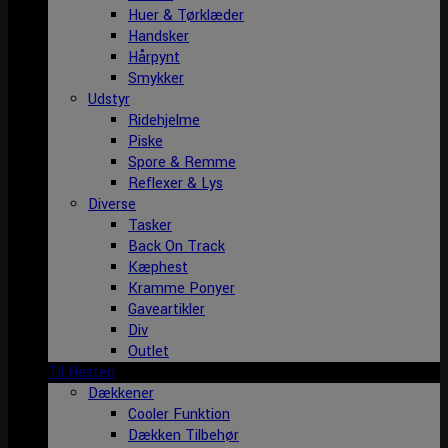
Huer & Tørklæder
Handsker
Hårpynt
Smykker
Udstyr
Ridehjelme
Piske
Spore & Remme
Reflexer & Lys
Diverse
Tasker
Back On Track
Kæphest
Kramme Ponyer
Gaveartikler
Div
Outlet
Til Hesten
Dækkener
Cooler Funktion
Dækken Tilbehør