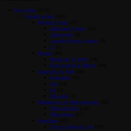
Dyrecenter
(2117)
Akvarie artikler
(351)
Akvarie Pumper
(27)
Indvendige Pumper
(12)
Luft pumper
(9)
Udvendige Spand Pumper
(5)
UV
(1)
Akvarier
(63)
Akvariesæt 10-260 L
(19)
Biorb Akvarier & Tilbehør
(44)
Baggrunde og Sten
(36)
Baggrunde
(15)
Grus
(19)
Soil
(1)
Substrate
(1)
Filtersvampe og Filtermaterialer
(43)
Filtermaterialer
(14)
Filtersvampe
(27)
Fiskefoder
(47)
Diverse Fiskefoder mm
(37)