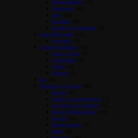
Hundehalsbånd
(71)
Hundeseler
(53)
Liner
(93)
Showliner
(4)
Sporliner og Opbinding
(3)
Loppe/flåt midler
(12)
Vetocanis
(3)
Lygter/lyshalsbånd
(13)
Diverse Lygter
(1)
Lyshalsbånd
(5)
Orbiloc
(5)
Reflexer
(2)
Olie
(4)
Pelspleje og trimning
(88)
Børster
(6)
Carder og Gummibørster
(7)
Coat Kings og Shedders
(5)
Diverse Plejeprodukter
(10)
Kamme
(9)
Klippemaskiner
(7)
Sakse
(9)