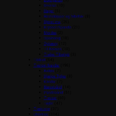
Boksgardin
(5)
Diverse
(10)
Hager
(5)
Hesteklipper og tilbehør
(8)
Hønet mv
(26)
Krybber/Spande
(21)
Mordax
(2)
Opbinding
(18)
Ophæng
(12)
Til Boksen
(10)
Trailer Tilbehør
(3)
Tilskud
(54)
Trenser/kandar
(196)
Bidløs
(7)
Hjælpe Tøjler
(8)
Kandar
(7)
Næsebånd
(14)
Pandebånd
(51)
Trenser
(60)
Tøjler
(47)
Træktove
(37)
Underlag
(114)