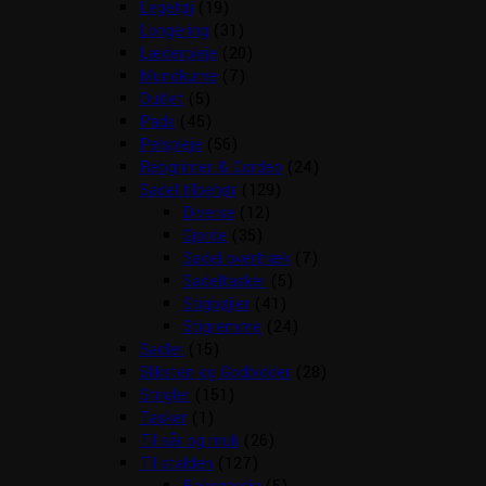
Legetøj
(19)
Longering
(31)
Læderpleje
(20)
Mundkurve
(7)
Outlet
(5)
Pads
(45)
Pelspleje
(56)
Rebgrimer & Cordeo
(24)
Sadel tilbehør
(129)
Diverse
(12)
Gjorde
(35)
Sadel overtræk
(7)
Sadeltasker
(5)
Stigbøjler
(41)
Stigremme
(24)
Sadler
(15)
Sliksten og Godbidder
(28)
Strigler
(151)
Tasker
(1)
Til sår og muk
(26)
Til stalden
(127)