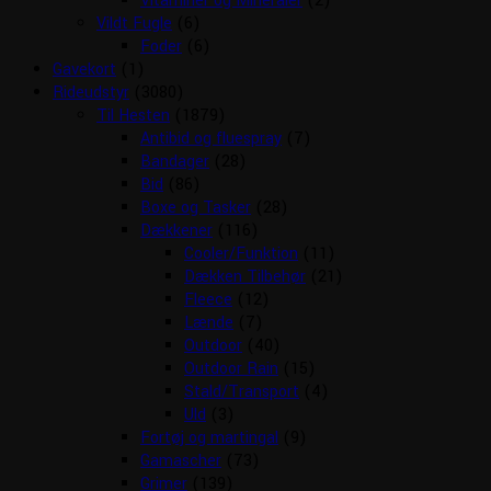
Vitaminer og Mineraler
(2)
Vildt Fugle
(6)
Foder
(6)
Gavekort
(1)
Rideudstyr
(3080)
Til Hesten
(1879)
Antibid og fluespray
(7)
Bandager
(28)
Bid
(86)
Boxe og Tasker
(28)
Dækkener
(116)
Cooler/Funktion
(11)
Dækken Tilbehør
(21)
Fleece
(12)
Lænde
(7)
Outdoor
(40)
Outdoor Rain
(15)
Stald/Transport
(4)
Uld
(3)
Fortøj og martingal
(9)
Gamascher
(73)
Grimer
(139)