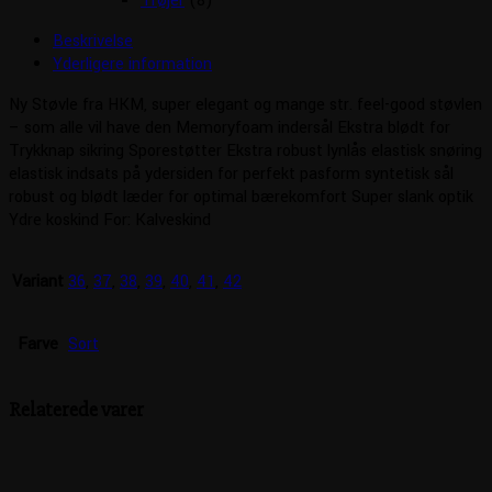
Trøjer
(8)
Beskrivelse
Yderligere information
Ny Støvle fra HKM, super elegant og mange str. feel-good støvlen
– som alle vil have den Memoryfoam indersål Ekstra blødt for
Trykknap sikring Sporestøtter Ekstra robust lynlås elastisk snøring
elastisk indsats på ydersiden for perfekt pasform syntetisk sål
robust og blødt læder for optimal bærekomfort Super slank optik
Ydre koskind For: Kalveskind
Variant
36
,
37
,
38
,
39
,
40
,
41
,
42
Farve
Sort
Relaterede varer