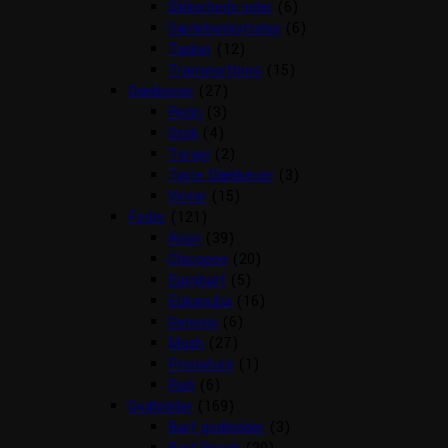
Sikkerheds seler
(6)
Sædebeskyttelse
(6)
Tasker
(12)
Transportbure
(15)
Dækkener
(27)
Regn
(3)
Strik
(4)
Terapi
(2)
Tørre Dækkener
(3)
Vinter
(15)
Foder
(121)
Arion
(39)
Chicopee
(20)
Easybarf
(5)
Eukanuba
(16)
Genesis
(6)
Mush
(27)
Pronature
(1)
Rafi
(6)
Godbidder
(169)
Barf godbidder
(3)