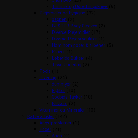
Shampoo
(29)
Trimme og Udredningsknive
(6)
Plejemidler og hygiejne
(32)
bagben
(2)
BUSTER Body Sleeves
(2)
Diverse Plejemidler
(17)
Diverse Plejeprodukter
(1)
Høm høm poser & tilbehør
(5)
Kraver
(1)
Løbetids Bukser
(4)
Tisse Underlag
(2)
Pools
(1)
Træning
(24)
dummyer
(2)
Fløjter
(10)
Godbids Tasker
(10)
Klikkere
(2)
Vitaminer og Mineraler
(10)
Katte artikler
(142)
Angstproblemer
(1)
Foder
(21)
Arion
(9)