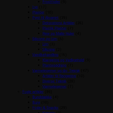
Frostfoder
(9)
Lys
(17)
Planter
(10)
Pynt til Akvariet
(39)
Dekorations Artikler
(26)
Plastik Planter
(7)
Reje og Malle Huler
(4)
Silicone og Lim
(5)
Lim
(3)
Silicone
(2)
Vandbehandling
(16)
Klargøring og Vedligehold
(9)
Plantegødning
(7)
Varmelegemer og div. Teknik
(47)
Artikler til Rengøring
(10)
Diverse Teknik
(28)
Varmelegemer
(7)
Fugle artikler
(89)
Bunddække
(4)
Bure
(10)
Foder & Snacks
(29)