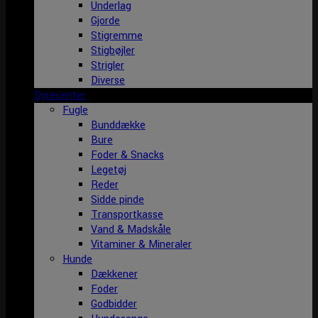
Underlag
Gjorde
Stigremme
Stigbøjler
Strigler
Diverse
Dyrecenter
Fugle
Bunddække
Bure
Foder & Snacks
Legetøj
Reder
Sidde pinde
Transportkasse
Vand & Madskåle
Vitaminer & Mineraler
Hunde
Dækkener
Foder
Godbidder