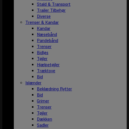
Stald & Transport
Trailer Tilbehør
Diverse
Trenser & Kandar
Kandar
Næsebånd
Pandebånd
Trenser
Bidløs
Tøjler
Hjælpetøjler
Træktove
Bid
Islænder
Beklædning Rytter
Bid
Grimer
Trenser
Tøjler
Dækken
Sadler