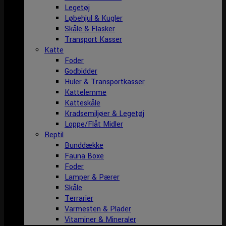
Legetøj
Løbehjul & Kugler
Skåle & Flasker
Transport Kasser
Katte
Foder
Godbidder
Huler & Transportkasser
Kattelemme
Katteskåle
Kradsemiljøer & Legetøj
Loppe/Flåt Midler
Reptil
Bunddække
Fauna Boxe
Foder
Lamper & Pærer
Skåle
Terrarier
Varmesten & Plader
Vitaminer & Mineraler