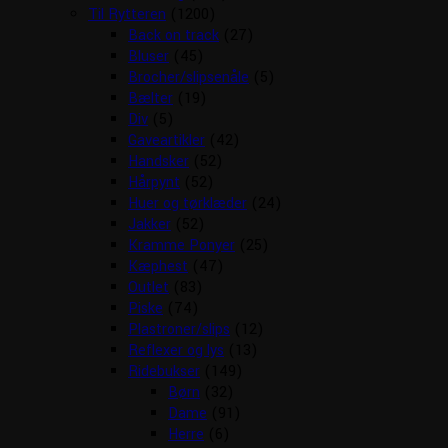
Til Rytteren
(1200)
Back on track
(27)
Bluser
(45)
Brocher/slipsenåle
(5)
Bælter
(19)
Div
(5)
Gaveartikler
(42)
Handsker
(52)
Hårpynt
(52)
Huer og tørklæder
(24)
Jakker
(52)
Kramme Ponyer
(25)
Kæphest
(47)
Outlet
(83)
Piske
(74)
Plastroner/slips
(12)
Reflexer og lys
(13)
Ridebukser
(149)
Børn
(32)
Dame
(91)
Herre
(6)