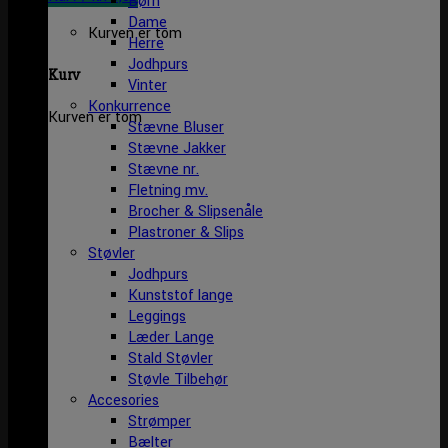
Børn
Dame
Kurven er tom
Herre
Jodhpurs
Kurv
Vinter
Konkurrence
Kurven er tom
Stævne Bluser
Stævne Jakker
Stævne nr.
Fletning mv.
Brocher & Slipsenåle
Plastroner & Slips
Støvler
Jodhpurs
Kunststof lange
Leggings
Læder Lange
Stald Støvler
Støvle Tilbehør
Accesories
Strømper
Bælter