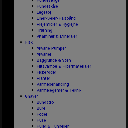
Hundesenge
Hundeskåle
Legetøj
Liner/Seler/Halsbånd
Plejemidler & Hygiejne
Træning
Vitaminer & Mineraler
Fisk
Akvarie Pumper
Akvarier
Baggrunde & Sten
Filtsvampe & Filtermaterialer
Fiskefoder
Planter
Varmebehandling
Varmelegemer & Teknik
Gnaver
Bundstrø
Bure
Foder
Huse
Huler & Tunneller