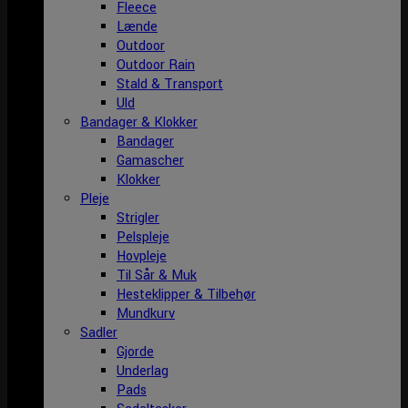
Fleece
Lænde
Outdoor
Outdoor Rain
Stald & Transport
Uld
Bandager & Klokker
Bandager
Gamascher
Klokker
Pleje
Strigler
Pelspleje
Hovpleje
Til Sår & Muk
Hesteklipper & Tilbehør
Mundkurv
Sadler
Gjorde
Underlag
Pads