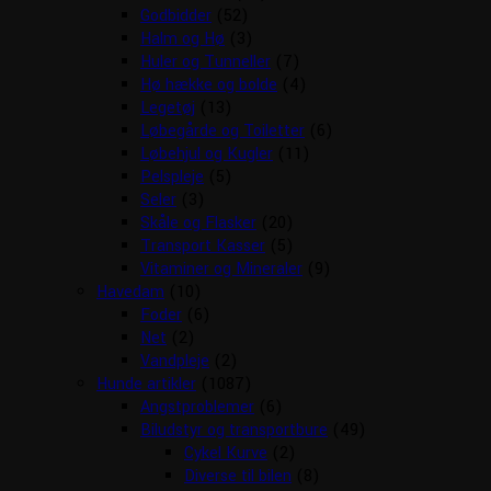
Godbidder
(52)
Halm og Hø
(3)
Huler og Tunneller
(7)
Hø hække og bolde
(4)
Legetøj
(13)
Løbegårde og Toiletter
(6)
Løbehjul og Kugler
(11)
Pelspleje
(5)
Seler
(3)
Skåle og Flasker
(20)
Transport Kasser
(5)
Vitaminer og Mineraler
(9)
Havedam
(10)
Foder
(6)
Net
(2)
Vandpleje
(2)
Hunde artikler
(1087)
Angstproblemer
(6)
Biludstyr og transportbure
(49)
Cykel Kurve
(2)
Diverse til bilen
(8)